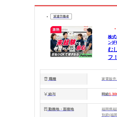
派遣労働者
株式
ン)F
む
フ
ら
職種
家電販
給与
時給
1,30
勤務地・面接地
福岡県福岡
別府(福