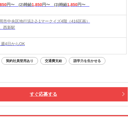
,850
円〜
(2)時給
1,850
円〜
(3)時給
1,850
円〜
岡市中央区地行浜2-2-1マークイズ4階（416区画）
、西新駅
 週4日からOK
契約社員登用あり
交通費支給
語学力を生かせる
すぐ応募する