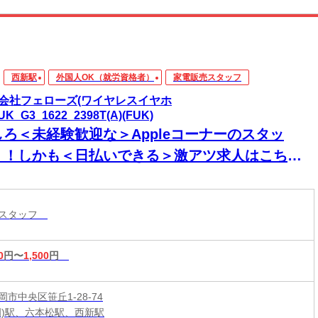
西新駅
外国人OK（就労資格者）
家電販売スタッフ
会社フェローズ(ワイヤレスイヤホ
UK_G3_1622_2398T(A)(FUK)
しろ＜未経験歓迎な＞Appleコーナーのスタッ
！！しかも＜日払いできる＞激アツ求人はこち
！！
売スタッフ
0
円〜
1,500
円
市中央区笹丘1-28-74
岡)駅、六本松駅、西新駅