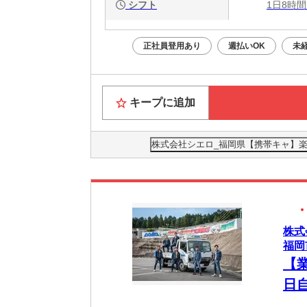
シフト
1日8時間
正社員登用あり
週払いOK
未
キープに追加
株式会社シエロ_福岡県【携帯キャ】楽天
株式
福岡
【
日