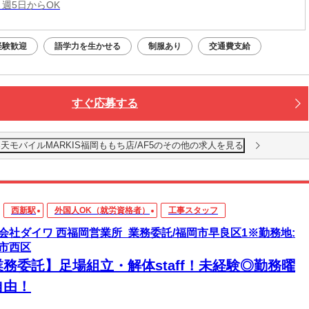
 週5日からOK
経験歓迎
語学力を生かせる
制服あり
交通費支給
すぐ応募する
モバイルMARKIS福岡ももち店/AF5のその他の求人を見る
西新駅
外国人OK（就労資格者）
工事スタッフ
会社ダイワ 西福岡営業所_業務委託/福岡市早良区1※勤務地:
市西区
業務委託】足場組立・解体staff！未経験◎勤務曜
自由！