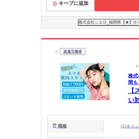
キープに追加
株式会社シエロ_福岡県【★】ホ
派遣労働者
株式
岡も
【
い
職種
(1)キ