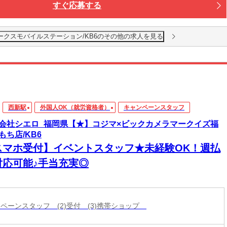
すぐ応募する
ークスモバイルステーション/KB6のその他の求人を見る
西新駅
外国人OK（就労資格者）
キャンペーンスタッフ
会社シエロ_福岡県【★】コジマ×ビックカメラマークイズ福
もち店/KB6
スマホ受付】イベントスタッフ★未経験OK！週払
対応可能♪手当充実◎
ャンペーンスタッフ (2)受付 (3)携帯ショップ