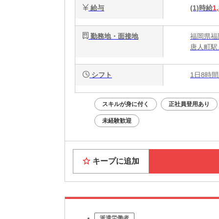
給与
(1)時給
1
勤務地・面接地
福岡県福
唐人町駅
シフト
1日8時間
スキルが身に付く
正社員登用あり
未経験歓迎
キープに追加
派遣労働者