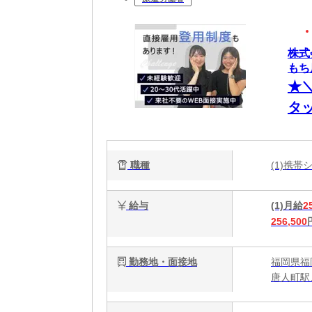
株式
もち
★
タ
ー
収
職種
(1)携
給与
(1)月給
2
256,500
勤務地・面接地
福岡県福岡
唐人町駅