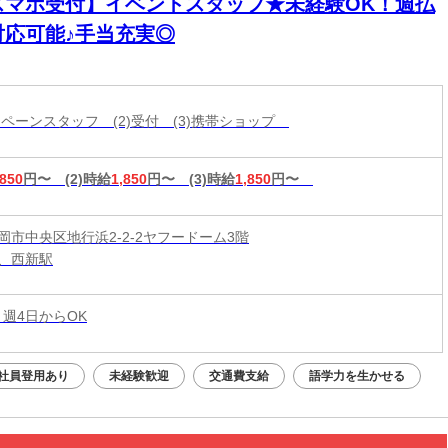
スマホ受付】イベントスタッフ★未経験OK！週払
対応可能♪手当充実◎
ャンペーンスタッフ (2)受付 (3)携帯ショップ
,850
円〜
(2)時給
1,850
円〜
(3)時給
1,850
円〜
岡市中央区地行浜2-2-2ヤフードーム3階
、西新駅
 週4日からOK
社員登用あり
未経験歓迎
交通費支給
語学力を生かせる