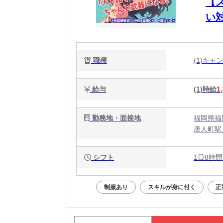
【
い
職種
(1)キ
給与
(1)時給
1
勤務地・面接地
福岡県福
唐人町駅
シフト
1日8時間
制服あり
スキルが身に付く
正