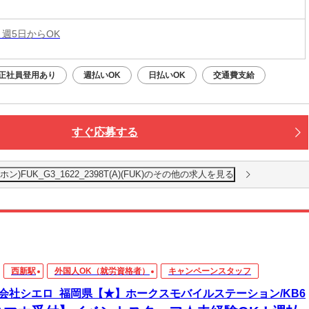
 週5日からOK
正社員登用あり
週払いOK
日払いOK
交通費支給
すぐ応募する
UK_G3_1622_2398T(A)(FUK)のその他の求人を見る
西新駅
外国人OK（就労資格者）
キャンペーンスタッフ
会社シエロ_福岡県【★】ホークスモバイルステーション/KB6