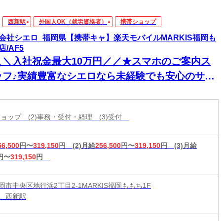
西新駅
外国人OK（就労資格者）
携帯ショップ
会社シエロ_福岡県【携帯キャ】楽天モバイルMARKIS福岡も
店/AF5
＼＼入社祝金最大10万円／／★スマホのご案内ス
ッフ♪実績豊富なシエロなら未経験でも安心のサポ
ト体制◎普段からスマホを使ってれば即戦力！高
入＆嬉しい週払い/スピード採用・WEB面談◎
帯ショップ (2)事務・受付・経理 (3)受付
56,500
円〜
319,150
円
(2)月給
256,500
円〜
319,150
円
(3)月給
円〜
319,150
円
市中央区地行浜2丁目2-1MARKIS福岡ももち1F
、西新駅