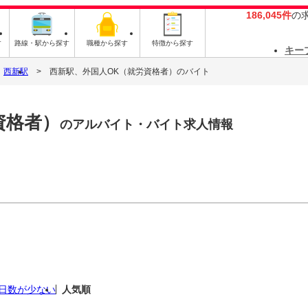
186,045件
の
す
路線・駅から探す
職種から探す
特徴から探す
キー
西新駅
西新駅、外国人OK（就労資格者）のバイト
資格者）
のアルバイト・バイト求人情報
日数が少ない
人気順