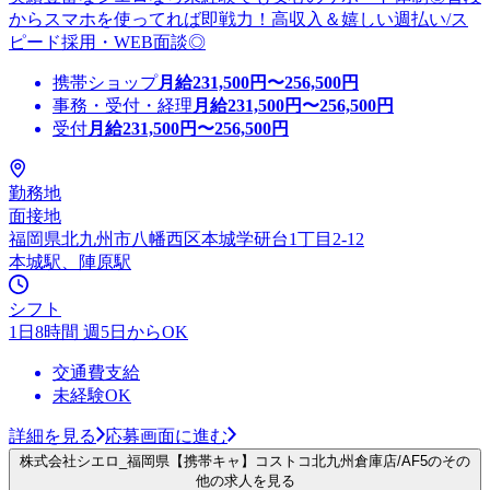
からスマホを使ってれば即戦力！高収入＆嬉しい週払い/ス
ピード採用・WEB面談◎
携帯ショップ
月給
231,500
円〜
256,500
円
事務・受付・経理
月給
231,500
円〜
256,500
円
受付
月給
231,500
円〜
256,500
円
勤務地
面接地
福岡県北九州市八幡西区本城学研台1丁目2-12
本城駅、陣原駅
シフト
1日8時間 週5日からOK
交通費支給
未経験OK
詳細を見る
応募画面に進む
株式会社シエロ_福岡県【携帯キャ】コストコ北九州倉庫店/AF5のその
他の求人を見る