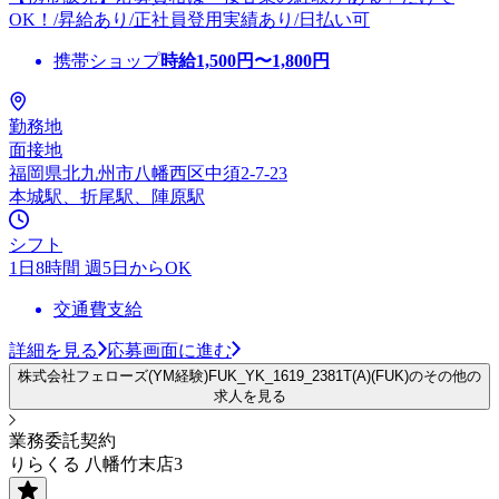
OK！/昇給あり/正社員登用実績あり/日払い可
携帯ショップ
時給
1,500
円〜
1,800
円
勤務地
面接地
福岡県北九州市八幡西区中須2-7-23
本城駅、折尾駅、陣原駅
シフト
1日8時間 週5日からOK
交通費支給
詳細を見る
応募画面に進む
株式会社フェローズ(YM経験)FUK_YK_1619_2381T(A)(FUK)のその他の
求人を見る
業務委託契約
りらくる 八幡竹末店3