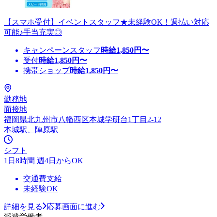
【スマホ受付】イベントスタッフ★未経験OK！週払い対応
可能♪手当充実◎
キャンペーンスタッフ
時給
1,850
円〜
受付
時給
1,850
円〜
携帯ショップ
時給
1,850
円〜
勤務地
面接地
福岡県北九州市八幡西区本城学研台1丁目2-12
本城駅、陣原駅
シフト
1日8時間 週4日からOK
交通費支給
未経験OK
詳細を見る
応募画面に進む
派遣労働者