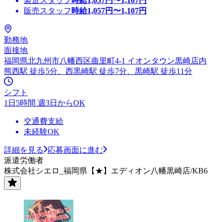
製造スタッフ
時給
1,057
円〜
1,107
円
販売スタッフ
時給
1,057
円〜
1,107
円
勤務地
面接地
福岡県北九州市八幡西区曲里町4-1 イオンタウン黒崎店内
熊西駅 徒歩5分、西黒崎駅 徒歩7分、黒崎駅 徒歩11分
シフト
1日5時間 週3日からOK
交通費支給
未経験OK
詳細を見る
応募画面に進む
派遣労働者
株式会社シエロ_福岡県【★】エディオン八幡黒崎店/KB6