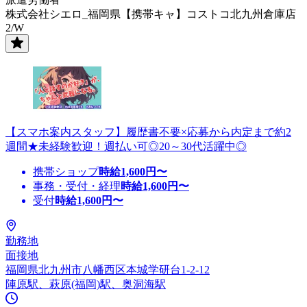
株式会社シエロ_福岡県【携帯キャ】コストコ北九州倉庫店
2/W
【スマホ案内スタッフ】履歴書不要×応募から内定まで約2
週間★未経験歓迎！週払い可◎20～30代活躍中◎
携帯ショップ
時給
1,600
円〜
事務・受付・経理
時給
1,600
円〜
受付
時給
1,600
円〜
勤務地
面接地
福岡県北九州市八幡西区本城学研台1-2-12
陣原駅、萩原(福岡)駅、奥洞海駅