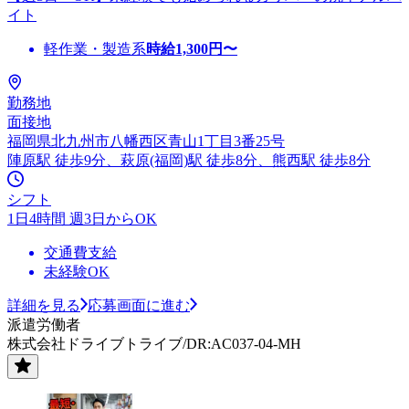
イト
軽作業・製造系
時給
1,300
円〜
勤務地
面接地
福岡県北九州市八幡西区青山1丁目3番25号
陣原駅 徒歩9分、萩原(福岡)駅 徒歩8分、熊西駅 徒歩8分
シフト
1日4時間 週3日からOK
交通費支給
未経験OK
詳細を見る
応募画面に進む
派遣労働者
株式会社ドライブトライブ/DR:AC037-04-MH