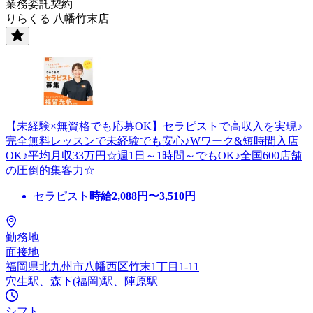
業務委託契約
りらくる 八幡竹末店
【未経験×無資格でも応募OK】セラピストで高収入を実現♪
完全無料レッスンで未経験でも安心♪Wワーク&短時間入店
OK♪平均月収33万円☆週1日～1時間～でもOK♪全国600店舗
の圧倒的集客力☆
セラピスト
時給
2,088
円〜
3,510
円
勤務地
面接地
福岡県北九州市八幡西区竹末1丁目1-11
穴生駅、森下(福岡)駅、陣原駅
シフト