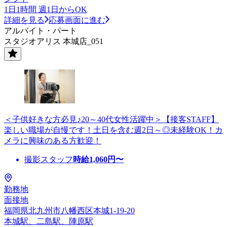
1日1時間 週1日からOK
詳細を見る
応募画面に進む
アルバイト・パート
スタジオアリス 本城店_051
＜子供好きな方必見♪20～40代女性活躍中＞【接客STAFF】
楽しい職場が自慢です！土日を含む週2日～◎未経験OK！カ
メラに興味のある方歓迎！
撮影スタッフ
時給
1,060
円〜
勤務地
面接地
福岡県北九州市八幡西区本城1-19-20
本城駅、二島駅、陣原駅