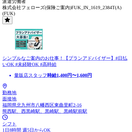
派遣労働者
株式会社フェローズ(保険ご案内)FUK_IN_1619_2384T(A)
(FUK)
シンプルなご案内のお仕事！【プランアドバイザー】#日払
いOK #未経験OK #高時給
量販店スタッフ
時給
1,400
円〜
1,600
円
勤務地
面接地
福岡県北九州市八幡西区東曲里町2-16
熊西駅、西黒崎駅、黒崎駅、黒崎駅前駅
シフト
1日8時間 週5日からOK