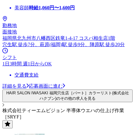
美容師
時給
1,060
円〜
1,600
円
勤務地
面接地
福岡県北九州市八幡西区鉄竜1-4-17 コスパ相生店1階
穴生駅 徒歩7分、萩原(福岡)駅 徒歩9分、陣原駅 徒歩20分
シフト
1日3時間 週1日からOK
交通費支給
詳細を見る
応募画面に進む
HAIR SALON IWASAKI 福岡穴生店［パート］カラーリスト(株式会社
ハクブン)のその他の求人を見る
株式会社ティーエムビジョン 半導体ウエハの仕上げ作業
［SRYF］