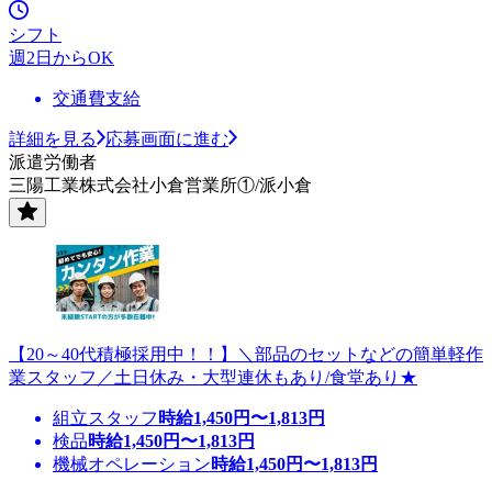
シフト
週2日からOK
交通費支給
詳細を見る
応募画面に進む
派遣労働者
三陽工業株式会社小倉営業所①/派小倉
【20～40代積極採用中！！】＼部品のセットなどの簡単軽作
業スタッフ／土日休み・大型連休もあり/食堂あり★
組立スタッフ
時給
1,450
円〜
1,813
円
検品
時給
1,450
円〜
1,813
円
機械オペレーション
時給
1,450
円〜
1,813
円