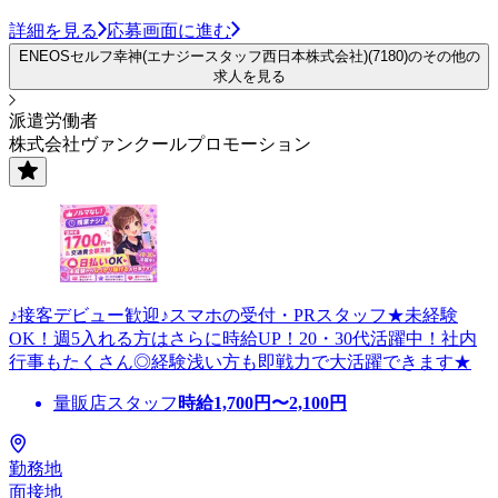
詳細を見る
応募画面に進む
ENEOSセルフ幸神(エナジースタッフ西日本株式会社)(7180)のその他の
求人を見る
派遣労働者
株式会社ヴァンクールプロモーション
♪接客デビュー歓迎♪スマホの受付・PRスタッフ★未経験
OK！週5入れる方はさらに時給UP！20・30代活躍中！社内
行事もたくさん◎経験浅い方も即戦力で大活躍できます★
量販店スタッフ
時給
1,700
円〜
2,100
円
勤務地
面接地