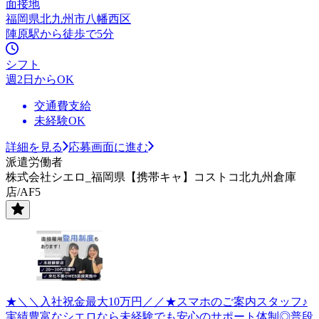
面接地
福岡県北九州市八幡西区
陣原駅から徒歩で5分
シフト
週2日からOK
交通費支給
未経験OK
詳細を見る
応募画面に進む
派遣労働者
株式会社シエロ_福岡県【携帯キャ】コストコ北九州倉庫
店/AF5
★＼＼入社祝金最大10万円／／★スマホのご案内スタッフ♪
実績豊富なシエロなら未経験でも安心のサポート体制◎普段