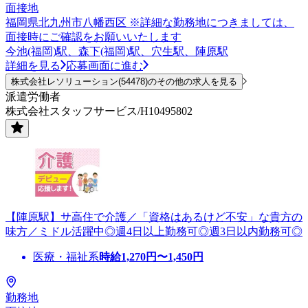
面接地
福岡県北九州市八幡西区 ※詳細な勤務地につきましては、
面接時にご確認をお願いいたします
今池(福岡)駅、森下(福岡)駅、穴生駅、陣原駅
詳細を見る
応募画面に進む
株式会社レソリューション(54478)のその他の求人を見る
派遣労働者
株式会社スタッフサービス/H10495802
【陣原駅】サ高住で介護／「資格はあるけど不安」な貴方の
味方／ミドル活躍中◎週4日以上勤務可◎週3日以内勤務可◎
医療・福祉系
時給
1,270
円〜
1,450
円
勤務地