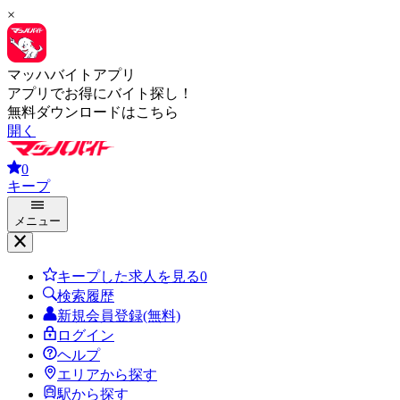
×
マッハバイトアプリ
アプリでお得にバイト探し！
無料ダウンロードはこちら
開く
0
キープ
メニュー
キープした求人を見る
0
検索履歴
新規会員登録(無料)
ログイン
ヘルプ
エリアから探す
駅から探す