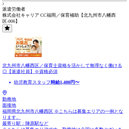
派遣労働者
株式会社キャリア CC福岡／保育補助【北九州市八幡西
区-006】
北九州市八幡西区／保育士資格を活かして無理なく働ける
◎【派遣社員】※資格必須
幼児教育スタッフ
時給
1,400
円〜
勤務地
面接地
福岡県北九州市八幡西区 ※こちらは募集エリアの一例とな
ります。
最寄り駅：陣原駅など