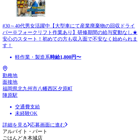
#30～40代男女活躍中【大型車にて産業廃棄物の回収ドライ
バー※フォークリフト作業あり】研修期間の給与変動なし★
安心のスタート！初めての方も収入面で不安なく始められま
す！
軽作業・製造系
時給
1,800
円〜
勤務地
面接地
福岡県北九州市八幡西区夕原町
陣原駅
交通費支給
未経験OK
詳細を見る
応募画面に進む
アルバイト・パート
ごはんどき本城店