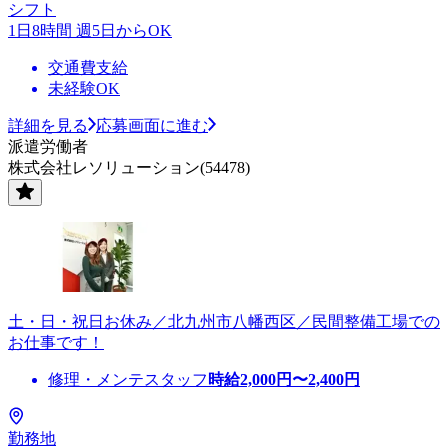
シフト
1日8時間 週5日からOK
交通費支給
未経験OK
詳細を見る
応募画面に進む
派遣労働者
株式会社レソリューション(54478)
土・日・祝日お休み／北九州市八幡西区／民間整備工場での
お仕事です！
修理・メンテスタッフ
時給
2,000
円〜
2,400
円
勤務地