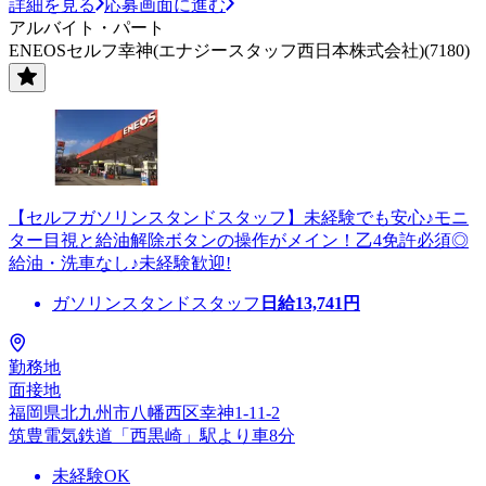
詳細を見る
応募画面に進む
アルバイト・パート
ENEOSセルフ幸神(エナジースタッフ西日本株式会社)(7180)
【セルフガソリンスタンドスタッフ】未経験でも安心♪モニ
ター目視と給油解除ボタンの操作がメイン！乙4免許必須◎
給油・洗車なし♪未経験歓迎!
ガソリンスタンドスタッフ
日給
13,741
円
勤務地
面接地
福岡県北九州市八幡西区幸神1-11-2
筑豊電気鉄道「西黒崎」駅より車8分
未経験OK