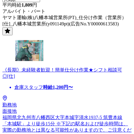
平均時給
1,809
円
アルバイト・パート
ヤマト運輸(株)八幡本城営業所(PT)_仕分け作業（営業所）
[仕]_八幡本城営業所(y091149pt)(広告No.Y00000613583)
《長期》未経験者歓迎！簡単仕分け作業★シフト相談可
◎[仕]
倉庫スタッフ
時給
1,200
円〜
勤務地
面接地
福岡県北九州市八幡西区大字本城字清水1937-5 筑豊本線
「本城駅」より徒歩15分 ※下記の駅名および徒歩時間は、
実際の勤務地とは異なる可能性がありますので、ご注意くだ