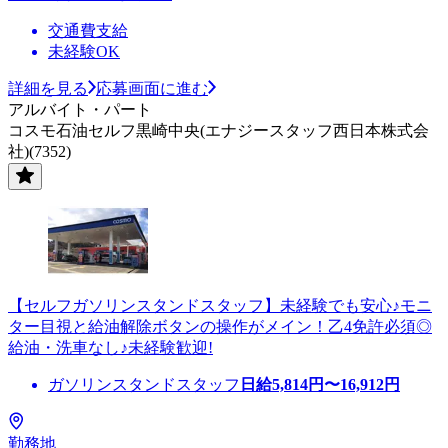
交通費支給
未経験OK
詳細を見る
応募画面に進む
アルバイト・パート
コスモ石油セルフ黒崎中央(エナジースタッフ西日本株式会
社)(7352)
【セルフガソリンスタンドスタッフ】未経験でも安心♪モニ
ター目視と給油解除ボタンの操作がメイン！乙4免許必須◎
給油・洗車なし♪未経験歓迎!
ガソリンスタンドスタッフ
日給
5,814
円〜
16,912
円
勤務地