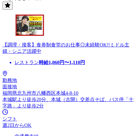
【調理・接客】食券制食堂のお仕事◎未経験OK!!ミドル主
婦・シニア活躍中
レストラン
時給
1,060
円〜
1,110
円
勤務地
面接地
福岡県北九州市八幡西区本城4-8-10
本城駅より徒歩20分、本城（古開）交差点そば、バス停「十
字路」より徒歩2分
シフト
週2日からOK