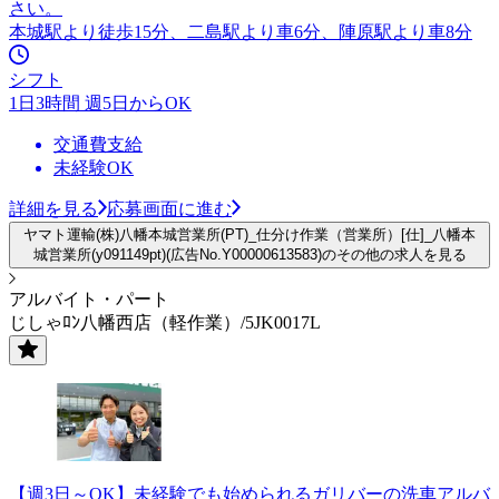
さい。
本城駅より徒歩15分、二島駅より車6分、陣原駅より車8分
シフト
1日3時間 週5日からOK
交通費支給
未経験OK
詳細を見る
応募画面に進む
ヤマト運輸(株)八幡本城営業所(PT)_仕分け作業（営業所）[仕]_八幡本
城営業所(y091149pt)(広告No.Y00000613583)のその他の求人を見る
アルバイト・パート
じしゃﾛﾝ八幡西店（軽作業）/5JK0017L
【週3日～OK】未経験でも始められるガリバーの洗車アルバ