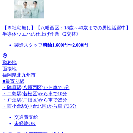
【※社宅無し】【八幡西区：18歳～40歳までの男性活躍中】
半導体ウエハの仕上げ作業《2交替》
製造スタッフ
時給
1,600
円〜
2,000
円
勤務地
面接地
福岡県北九州市
■最寄り駅
・陣原駅(八幡西区)から車で5分
・二島駅(若松区)から車で10分
・戸畑駅(戸畑区)から車で25分
・西小倉駅(小倉北区)から車で35分
交通費支給
未経験OK