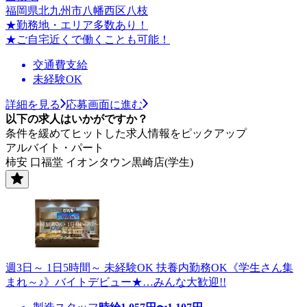
福岡県北九州市八幡西区八枝
★勤務地・エリア多数あり！
★ご自宅近くで働くことも可能！
交通費支給
未経験OK
詳細を見る
応募画面に進む
以下の求人はいかがですか？
条件を緩めてヒットした求人情報をピックアップ
アルバイト・パート
柿安 口福堂 イオンタウン黒崎店(学生)
週3日～ 1日5時間～ 未経験OK 扶養内勤務OK《学生さん集
まれ～♪》バイトデビュー★…みんな大歓迎!!