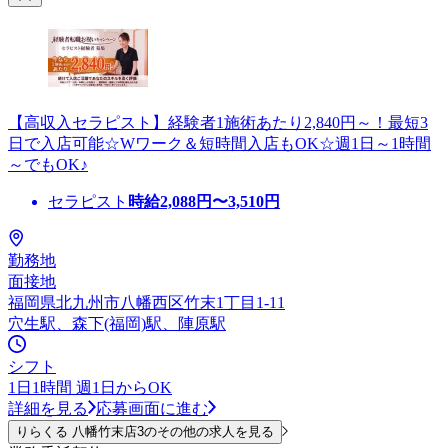
【高収入セラピスト】経験者1施術あたり2,840円～！最短3
日で入店可能☆Wワーク＆短時間入店もOK☆週1日～1時間
～でもOK♪
セラピスト
時給
2,088
円〜
3,510
円
勤務地
面接地
福岡県北九州市八幡西区竹末1丁目1-11
穴生駅、森下(福岡)駅、陣原駅
シフト
1日1時間 週1日からOK
詳細を見る
応募画面に進む
りらくる 八幡竹末店3のその他の求人を見る