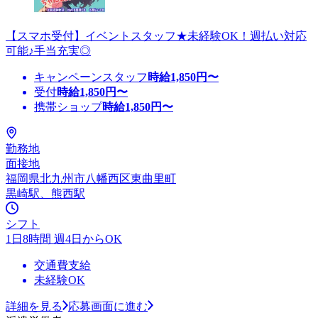
【スマホ受付】イベントスタッフ★未経験OK！週払い対応
可能♪手当充実◎
キャンペーンスタッフ
時給
1,850
円〜
受付
時給
1,850
円〜
携帯ショップ
時給
1,850
円〜
勤務地
面接地
福岡県北九州市八幡西区東曲里町
黒崎駅、熊西駅
シフト
1日8時間 週4日からOK
交通費支給
未経験OK
詳細を見る
応募画面に進む