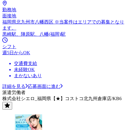
勤務地
面接地
福岡県北九州市八幡西区 ※当案件はエリアでの募集となり
ます。
黒崎駅、陣原駅、八幡(福岡)駅
シフト
週5日からOK
交通費支給
未経験OK
まかないあり
詳細を見る
応募画面に進む
派遣労働者
株式会社シエロ_福岡県【★】コストコ北九州倉庫店/KB6