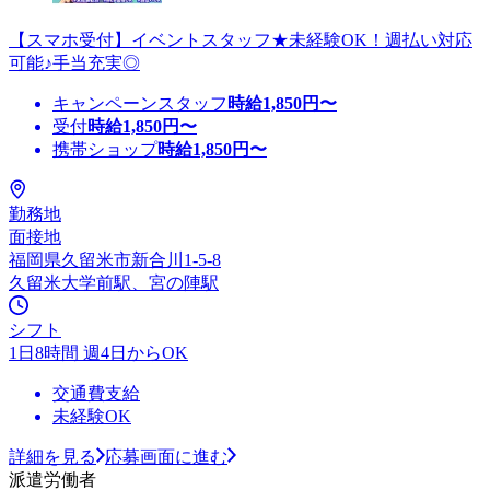
【スマホ受付】イベントスタッフ★未経験OK！週払い対応
可能♪手当充実◎
キャンペーンスタッフ
時給
1,850
円〜
受付
時給
1,850
円〜
携帯ショップ
時給
1,850
円〜
勤務地
面接地
福岡県久留米市新合川1-5-8
久留米大学前駅、宮の陣駅
シフト
1日8時間 週4日からOK
交通費支給
未経験OK
詳細を見る
応募画面に進む
派遣労働者