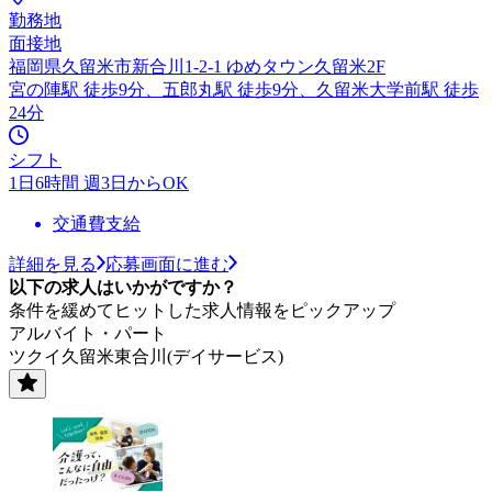
勤務地
面接地
福岡県久留米市新合川1-2-1 ゆめタウン久留米2F
宮の陣駅 徒歩9分、五郎丸駅 徒歩9分、久留米大学前駅 徒歩
24分
シフト
1日6時間 週3日からOK
交通費支給
詳細を見る
応募画面に進む
以下の求人はいかがですか？
条件を緩めてヒットした求人情報をピックアップ
アルバイト・パート
ツクイ久留米東合川(デイサービス)