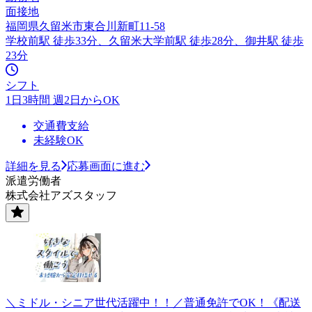
面接地
福岡県久留米市東合川新町11-58
学校前駅 徒歩33分、久留米大学前駅 徒歩28分、御井駅 徒歩
23分
シフト
1日3時間 週2日からOK
交通費支給
未経験OK
詳細を見る
応募画面に進む
派遣労働者
株式会社アズスタッフ
＼ミドル・シニア世代活躍中！！／普通免許でOK！《配送