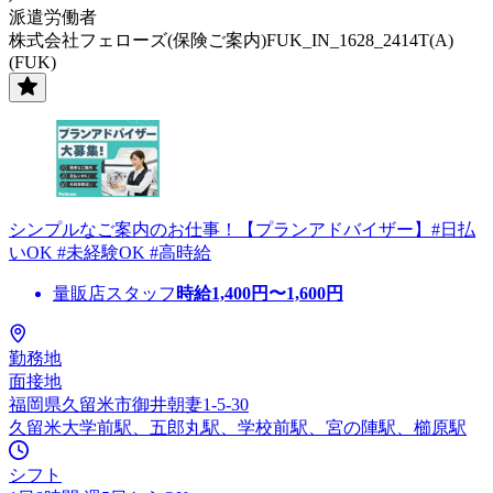
派遣労働者
株式会社フェローズ(保険ご案内)FUK_IN_1628_2414T(A)
(FUK)
シンプルなご案内のお仕事！【プランアドバイザー】#日払
いOK #未経験OK #高時給
量販店スタッフ
時給
1,400
円〜
1,600
円
勤務地
面接地
福岡県久留米市御井朝妻1-5-30
久留米大学前駅、五郎丸駅、学校前駅、宮の陣駅、櫛原駅
シフト