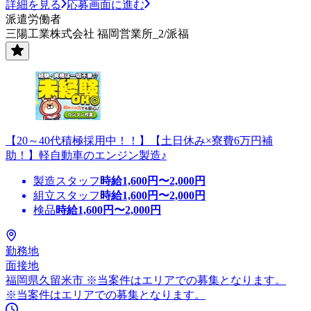
詳細を見る
応募画面に進む
派遣労働者
三陽工業株式会社 福岡営業所_2/派福
【20～40代積極採用中！！】【土日休み×寮費6万円補
助！】軽自動車のエンジン製造♪
製造スタッフ
時給
1,600
円〜
2,000
円
組立スタッフ
時給
1,600
円〜
2,000
円
検品
時給
1,600
円〜
2,000
円
勤務地
面接地
福岡県久留米市 ※当案件はエリアでの募集となります。
※当案件はエリアでの募集となります。