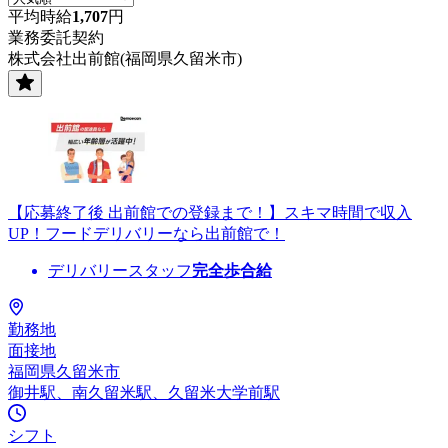
平均時給
1,707
円
業務委託契約
株式会社出前館(福岡県久留米市)
【応募終了後 出前館での登録まで！】スキマ時間で収入
UP！フードデリバリーなら出前館で！
デリバリースタッフ
完全歩合給
勤務地
面接地
福岡県久留米市
御井駅、南久留米駅、久留米大学前駅
シフト