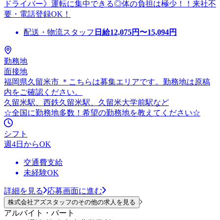
ドライバー》運転に集中できる◎体の負担は極少！！来社不
要・電話登録OK！
配送・物流スタッフ
日給
12,075
円〜
15,094
円
勤務地
面接地
福岡県久留米市 ＊こちらは募集エリアです。勤務地は原稿
内をご確認ください。
久留米駅、西鉄久留米駅、久留米大学前駅など
☆全国に勤務地多数！希望の勤務地を教えてください☆
シフト
週4日からOK
交通費支給
未経験OK
詳細を見る
応募画面に進む
株式会社アズスタッフのその他の求人を見る
アルバイト・パート