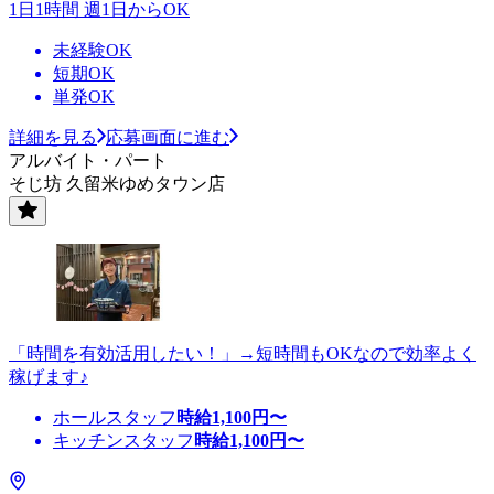
1日1時間 週1日からOK
未経験OK
短期OK
単発OK
詳細を見る
応募画面に進む
アルバイト・パート
そじ坊 久留米ゆめタウン店
「時間を有効活用したい！」→短時間もOKなので効率よく
稼げます♪
ホールスタッフ
時給
1,100
円〜
キッチンスタッフ
時給
1,100
円〜