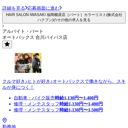
詳細を見る
応募画面に進む
HAIR SALON IWASAKI 福岡櫛原店［パート］カラーリスト(株式会社
ハクブン)のその他の求人を見る
アルバイト・パート
オートバックス 合川バイパス店
クルマ好き♪ヒトが好き♪オートバックスで働きながら、スキ
ルが身につく！
自動車・バイク販売
時給
1,130
円〜
1,400
円
修理・メンテスタッフ
時給
1,130
円〜
1,400
円
修理・メンテスタッフ
時給
1,130
円〜
1,500
円
勤務地