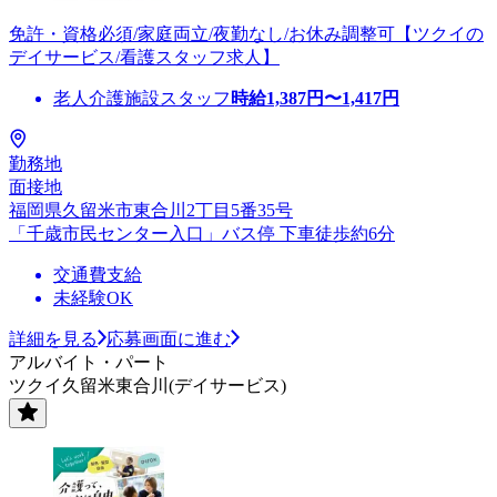
免許・資格必須/家庭両立/夜勤なし/お休み調整可【ツクイの
デイサービス/看護スタッフ求人】
老人介護施設スタッフ
時給
1,387
円〜
1,417
円
勤務地
面接地
福岡県久留米市東合川2丁目5番35号
「千歳市民センター入口」バス停 下車徒歩約6分
交通費支給
未経験OK
詳細を見る
応募画面に進む
アルバイト・パート
ツクイ久留米東合川(デイサービス)