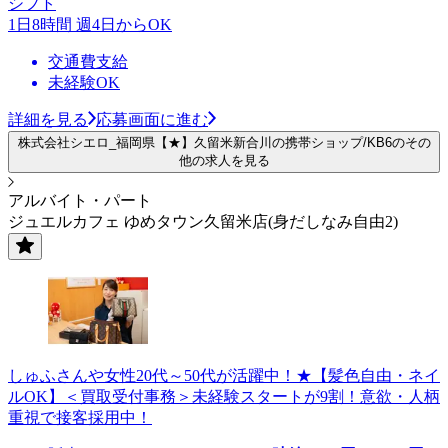
シフト
1日8時間 週4日からOK
交通費支給
未経験OK
詳細を見る
応募画面に進む
株式会社シエロ_福岡県【★】久留米新合川の携帯ショップ/KB6のその
他の求人を見る
アルバイト・パート
ジュエルカフェ ゆめタウン久留米店(身だしなみ自由2)
しゅふさんや女性20代～50代が活躍中！★【髪色自由・ネイ
ルOK】＜買取受付事務＞未経験スタートが9割！意欲・人柄
重視で接客採用中！