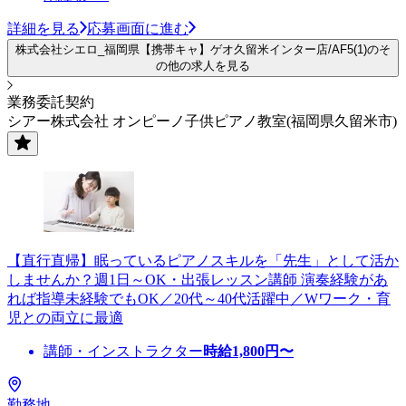
詳細を見る
応募画面に進む
株式会社シエロ_福岡県【携帯キャ】ゲオ久留米インター店/AF5(1)のそ
の他の求人を見る
業務委託契約
シアー株式会社 オンピーノ子供ピアノ教室(福岡県久留米市)
【直行直帰】眠っているピアノスキルを「先生」として活か
しませんか？週1日～OK・出張レッスン講師 演奏経験があ
れば指導未経験でもOK／20代～40代活躍中／Wワーク・育
児との両立に最適
講師・インストラクター
時給
1,800
円〜
勤務地