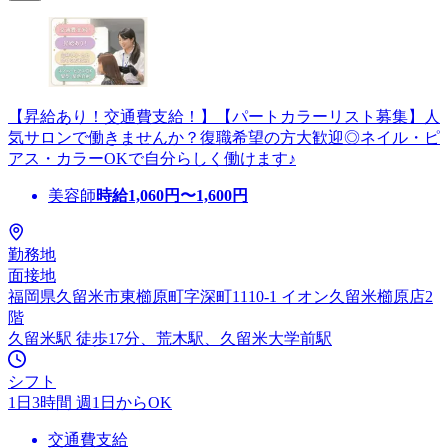
【昇給あり！交通費支給！】【パートカラーリスト募集】人
気サロンで働きませんか？復職希望の方大歓迎◎ネイル・ピ
アス・カラーOKで自分らしく働けます♪
美容師
時給
1,060
円〜
1,600
円
勤務地
面接地
福岡県久留米市東櫛原町字深町1110-1 イオン久留米櫛原店2
階
久留米駅 徒歩17分、荒木駅、久留米大学前駅
シフト
1日3時間 週1日からOK
交通費支給