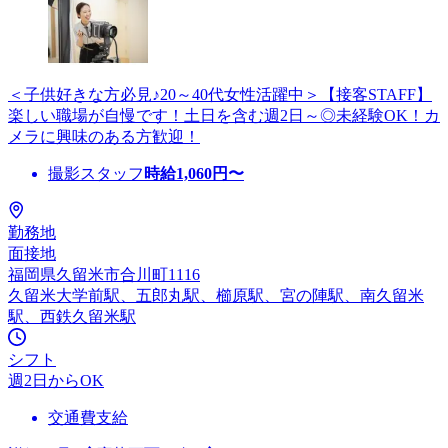
＜子供好きな方必見♪20～40代女性活躍中＞【接客STAFF】
楽しい職場が自慢です！土日を含む週2日～◎未経験OK！カ
メラに興味のある方歓迎！
撮影スタッフ
時給
1,060
円〜
勤務地
面接地
福岡県久留米市合川町1116
久留米大学前駅、五郎丸駅、櫛原駅、宮の陣駅、南久留米
駅、西鉄久留米駅
シフト
週2日からOK
交通費支給