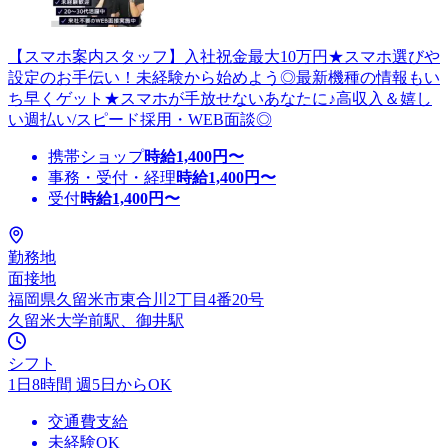
【スマホ案内スタッフ】入社祝金最大10万円★スマホ選びや
設定のお手伝い！未経験から始めよう◎最新機種の情報もい
ち早くゲット★スマホが手放せないあなたに♪高収入＆嬉し
い週払い/スピード採用・WEB面談◎
携帯ショップ
時給
1,400
円〜
事務・受付・経理
時給
1,400
円〜
受付
時給
1,400
円〜
勤務地
面接地
福岡県久留米市東合川2丁目4番20号
久留米大学前駅、御井駅
シフト
1日8時間 週5日からOK
交通費支給
未経験OK