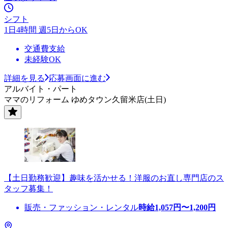
シフト
1日4時間 週5日からOK
交通費支給
未経験OK
詳細を見る
応募画面に進む
アルバイト・パート
ママのリフォーム ゆめタウン久留米店(土日)
【土日勤務歓迎】趣味を活かせる！洋服のお直し専門店のス
タッフ募集！
販売・ファッション・レンタル
時給
1,057
円〜
1,200
円