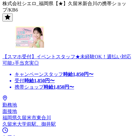
株式会社シエロ_福岡県【★】久留米新合川の携帯ショッ
プ/KB6
【スマホ受付】イベントスタッフ★未経験OK！週払い対応
可能♪手当充実◎
キャンペーンスタッフ
時給
1,850
円〜
受付
時給
1,850
円〜
携帯ショップ
時給
1,850
円〜
勤務地
面接地
福岡県久留米市東合川
久留米大学前駅、御井駅