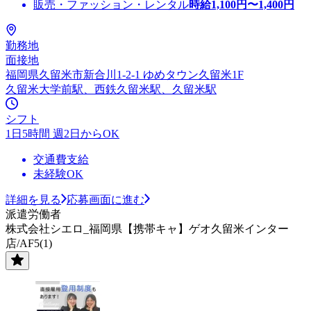
販売・ファッション・レンタル
時給
1,100
円〜
1,400
円
勤務地
面接地
福岡県久留米市新合川1-2-1 ゆめタウン久留米1F
久留米大学前駅、西鉄久留米駅、久留米駅
シフト
1日5時間 週2日からOK
交通費支給
未経験OK
詳細を見る
応募画面に進む
派遣労働者
株式会社シエロ_福岡県【携帯キャ】ゲオ久留米インター
店/AF5(1)