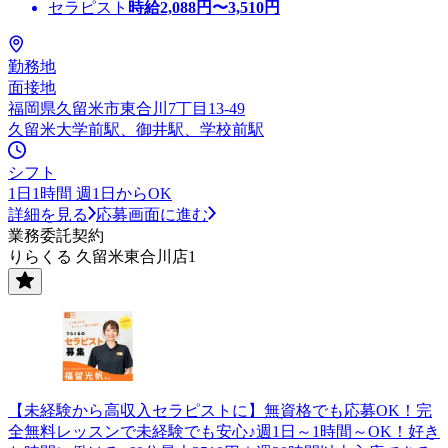
セラピスト
時給
2,088
円〜
3,510
円
勤務地
面接地
福岡県久留米市東合川7丁目13-49
久留米大学前駅、御井駅、学校前駅
シフト
1日1時間 週1日からOK
詳細を見る
応募画面に進む
業務委託契約
りらくる 久留米東合川店1
【未経験から高収入セラピストに】無資格でも応募OK！完
全無料レッスンで未経験でも安心♪週1日～1時間～OK！好き