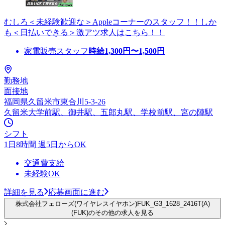
むしろ＜未経験歓迎な＞Appleコーナーのスタッフ！！しか
も＜日払いできる＞激アツ求人はこちら！！
家電販売スタッフ
時給
1,300
円〜
1,500
円
勤務地
面接地
福岡県久留米市東合川5-3-26
久留米大学前駅、御井駅、五郎丸駅、学校前駅、宮の陣駅
シフト
1日8時間 週5日からOK
交通費支給
未経験OK
詳細を見る
応募画面に進む
株式会社フェローズ(ワイヤレスイヤホン)FUK_G3_1628_2416T(A)
(FUK)のその他の求人を見る