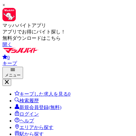
×
マッハバイトアプリ
アプリでお得にバイト探し！
無料ダウンロードはこちら
開く
0
キープ
メニュー
キープした求人を見る
0
検索履歴
新規会員登録(無料)
ログイン
ヘルプ
エリアから探す
駅から探す