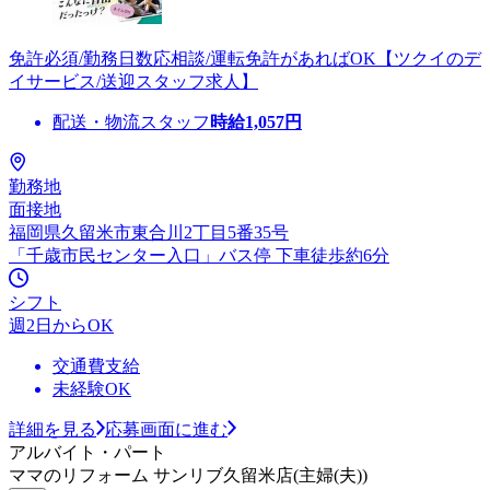
免許必須/勤務日数応相談/運転免許があればOK【ツクイのデ
イサービス/送迎スタッフ求人】
配送・物流スタッフ
時給
1,057
円
勤務地
面接地
福岡県久留米市東合川2丁目5番35号
「千歳市民センター入口」バス停 下車徒歩約6分
シフト
週2日からOK
交通費支給
未経験OK
詳細を見る
応募画面に進む
アルバイト・パート
ママのリフォーム サンリブ久留米店(主婦(夫))