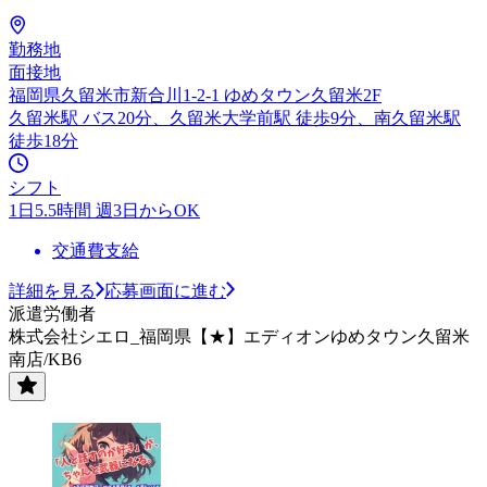
勤務地
面接地
福岡県久留米市新合川1-2-1 ゆめタウン久留米2F
久留米駅 バス20分、久留米大学前駅 徒歩9分、南久留米駅
徒歩18分
シフト
1日5.5時間 週3日からOK
交通費支給
詳細を見る
応募画面に進む
派遣労働者
株式会社シエロ_福岡県【★】エディオンゆめタウン久留米
南店/KB6