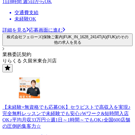
1日8時間 週5日からOK
交通費支給
未経験OK
詳細を見る
応募画面に進む
株式会社フェローズ(保険ご案内)FUK_IN_1628_2414T(A)(FUK)のその
他の求人を見る
業務委託契約
りらくる 久留米東合川店
【未経験×無資格でも応募OK】セラピストで高収入を実現♪
完全無料レッスンで未経験でも安心♪Wワーク&短時間入店
OK♪平均月収33万円☆週1日～1時間～でもOK♪全国600店舗
の圧倒的集客力☆