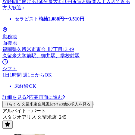
な時間に働ける♪60分最大3510円★週20時間以上入店できる
方大歓迎♪
セラピスト
時給
2,088
円〜
3,510
円
勤務地
面接地
福岡県久留米市東合川7丁目13-49
久留米大学前駅、御井駅、学校前駅
シフト
1日1時間 週1日からOK
未経験OK
詳細を見る
応募画面に進む
りらくる 久留米東合川店1のその他の求人を見る
アルバイト・パート
スタジオアリス 久留米店_245