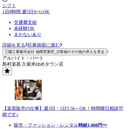
シフト
1日8時間 週5日からOK
交通費支給
未経験OK
まかないあり
詳細を見る
応募画面に進む
三陽工業株式会社 福岡営業所_2/派福のその他の求人を見る
アルバイト・パート
島村楽器 久留米ゆめタウン店
【楽器販売の仕事】週3日・1日5.5h～OK！時間曜日相談可
能です♪
販売・ファッション・レンタル
時給
1,060
円〜