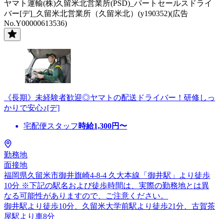
ヤマト運輸(株)久留米北営業所(PSD)_パートセールスドライ
バー[デ]_久留米北営業所（久留米北）(y190352)(広告
No.Y00000613536)
《長期》未経験者歓迎◎ヤマトの配送ドライバー！研修しっ
かりで安心♪[デ]
宅配便スタッフ
時給
1,300
円〜
勤務地
面接地
福岡県久留米市御井旗崎4-8-4 久大本線「御井駅」より徒歩
10分 ※下記の駅名および徒歩時間は、実際の勤務地とは異
なる可能性がありますので、ご注意ください。
御井駅より徒歩10分、久留米大学前駅より徒歩21分、古賀茶
屋駅より車8分