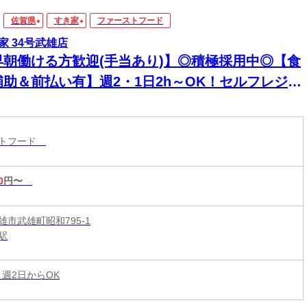
佐賀県
すき家
ファーストフード
家 34号武雄店
早朝働ける方歓迎(手当あり)】◎積極採用中◎【食
補助＆前払い有】週2・1日2h～OK！セルフレジで
単接客◎マニュアル完備で初バイト・未経験も安
！積極採用中
ストフード
0
円〜
雄市武雄町昭和795-1
駅
 週2日からOK