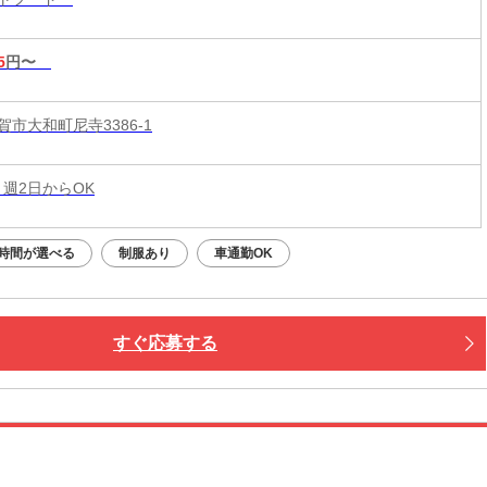
5
円〜
市大和町尼寺3386-1
 週2日からOK
時間が選べる
制服あり
車通勤OK
すぐ応募する