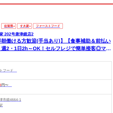
佐賀県
すき家
ファーストフード
家 202号唐津鏡店2
早朝働ける方歓迎(手当あり)】【食事補助＆前払い
】週2・1日2h～OK！セルフレジで簡単接客◎マニ
アル完備で初バイト・未経験も安心！積極採用中
ストフード
0
円〜
市鏡4664-1
駅