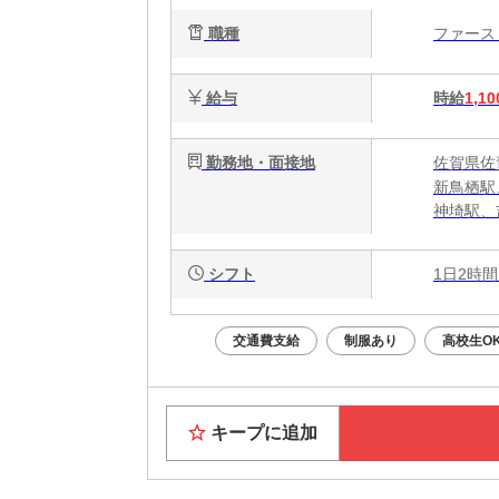
心
職種
ファー
給与
時給
1,10
勤務地・面接地
佐賀県佐賀
新鳥栖駅
神埼駅、
シフト
1日2時間
交通費支給
制服あり
高校生O
キープに追加