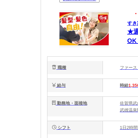
すき
★
O
有
職種
ファー
給与
時給
1,35
勤務地・面接地
佐賀県武
武雄温泉
シフト
1日2時間