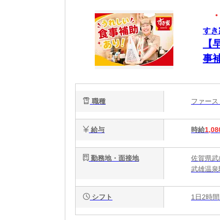
すき
【
事
簡
心
職種
ファー
給与
時給
1,08
勤務地・面接地
佐賀県武
武雄温泉
シフト
1日2時間