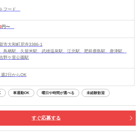
！積極採用中
ストフード
0
円〜
市大和町尼寺3386-1
、鳥栖駅、久留米駅、武雄温泉駅、江北駅、肥前鹿島駅、唐津駅、
吉野ケ里公園駅
 週2日からOK
K
車通勤OK
曜日や時間が選べる
未経験歓迎
すぐ応募する