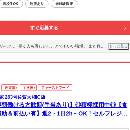
高校生OK
制服あり
未経験歓迎
すぐ応募する
、とてもいい職場。 まだ数日しか入ってないから分からない事だらけだけど、頑張りたいと思いました。
もっと見る
佐賀県
すき家
ファーストフード
家 263号佐賀大和IC店
早朝働ける方歓迎(手当あり)】◎積極採用中◎【食
補助＆前払い有】週2・1日2h～OK！セルフレジで
単接客◎マニュアル完備で初バイト・未経験も安