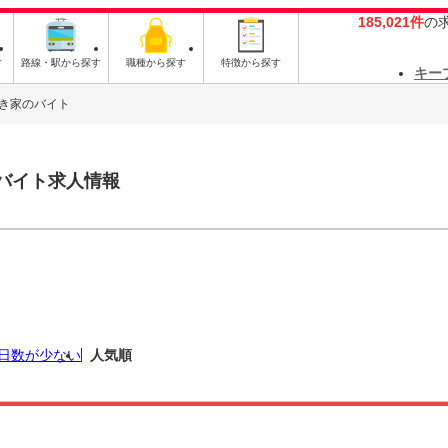
185,021件
の
す
路線・駅から探す
職種から探す
特徴から探す
キー
き家のバイト
バイト求人情報
日数が少ない
人気順