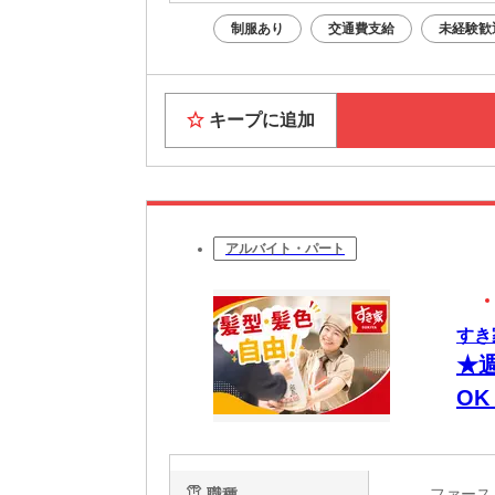
制服あり
交通費支給
未経験歓
キープに追加
アルバイト・パート
すき
★
O
有
職種
ファー