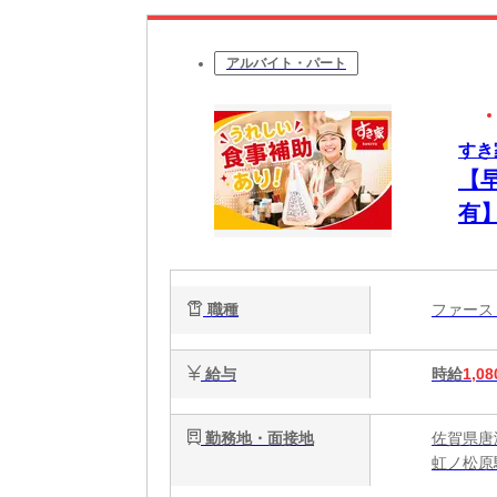
アルバイト・パート
すき
【
有
ュ
職種
ファー
給与
時給
1,08
勤務地・面接地
佐賀県唐津
虹ノ松原