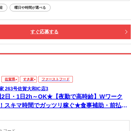
迎
曜日や時間が選べる
すぐ応募する
佐賀県
すき家
ファーストフード
家 263号佐賀大和IC店3
週2日・1日2h～OK★【夜勤で高時給】Wワーク
K！スキマ時間でガッツリ稼ぐ★食事補助・前払い
◎セルフレジ＆マニュアル完備で深夜も安心
ストフード