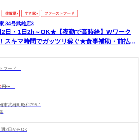
佐賀県
すき家
ファーストフード
家 34号武雄店3
週2日・1日2h～OK★【夜勤で高時給】Wワーク
K！スキマ時間でガッツリ稼ぐ★食事補助・前払い
◎セルフレジ＆マニュアル完備で深夜も安心
ストフード
0
円〜
雄市武雄町昭和795-1
駅
 週2日からOK