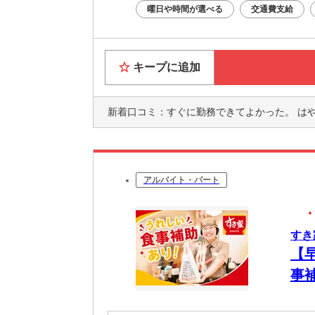
曜日や時間が選べる
交通費支給
キープに追加
新着口コミ：
すぐに勤務できてよかった。 はやかった。 働く人も優しいし
アルバイト・パート
すき
【
事
簡