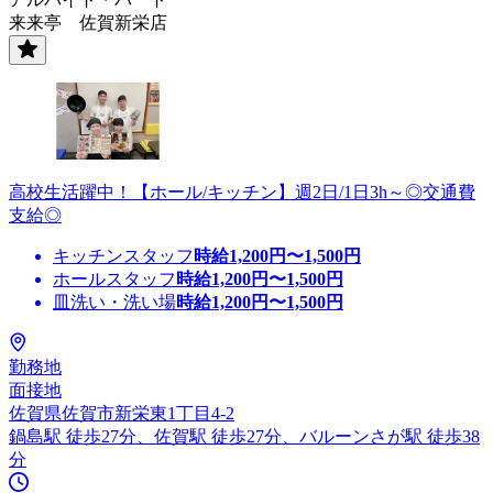
来来亭 佐賀新栄店
高校生活躍中！【ホール/キッチン】週2日/1日3h～◎交通費
支給◎
キッチンスタッフ
時給
1,200
円〜
1,500
円
ホールスタッフ
時給
1,200
円〜
1,500
円
皿洗い・洗い場
時給
1,200
円〜
1,500
円
勤務地
面接地
佐賀県佐賀市新栄東1丁目4-2
鍋島駅 徒歩27分、佐賀駅 徒歩27分、バルーンさが駅 徒歩38
分