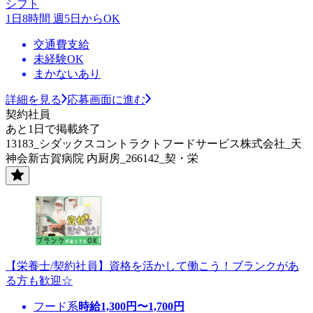
シフト
1日8時間 週5日からOK
交通費支給
未経験OK
まかないあり
詳細を見る
応募画面に進む
契約社員
あと1日で掲載終了
13183_シダックスコントラクトフードサービス株式会社_天
神会新古賀病院 内厨房_266142_契・栄
【栄養士/契約社員】資格を活かして働こう！ブランクがあ
る方も歓迎☆
フード系
時給
1,300
円〜
1,700
円