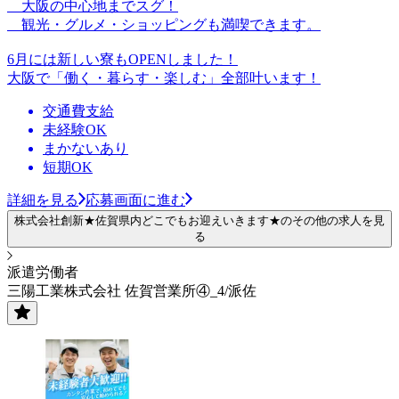
大阪の中心地までスグ！
観光・グルメ・ショッピングも満喫できます。
6月には新しい寮もOPENしました！
大阪で「働く・暮らす・楽しむ」全部叶います！
交通費支給
未経験OK
まかないあり
短期OK
詳細を見る
応募画面に進む
株式会社創新★佐賀県内どこでもお迎えいきます★のその他の求人を見
る
派遣労働者
三陽工業株式会社 佐賀営業所④_4/派佐