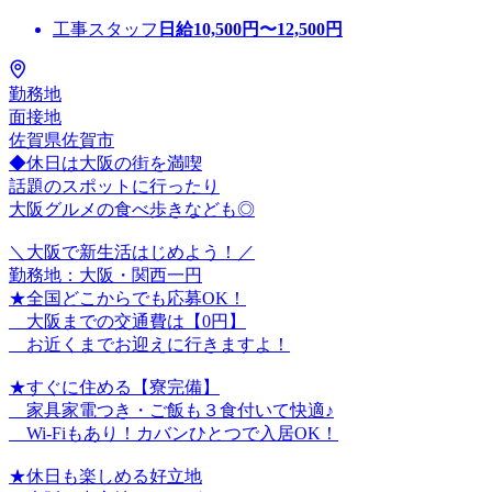
工事スタッフ
日給
10,500
円〜
12,500
円
勤務地
面接地
佐賀県佐賀市
◆休日は大阪の街を満喫
話題のスポットに行ったり
大阪グルメの食べ歩きなども◎
＼大阪で新生活はじめよう！／
勤務地：大阪・関西一円
★全国どこからでも応募OK！
大阪までの交通費は【0円】
お近くまでお迎えに行きますよ！
★すぐに住める【寮完備】
家具家電つき・ご飯も３食付いて快適♪
Wi-Fiもあり！カバンひとつで入居OK！
★休日も楽しめる好立地