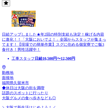
日給アップしました★年2回の特別支給も決定！稼げる内容
に進化！！「大阪においでよ！」全国からスタッフが集まっ
てます！【現場での簡単作業】スグに住める個室寮でご飯3
食付き！男性活躍中！
工事スタッフ
日給
10,500
円〜
12,500
円
勤務地
面接地
福岡県久留米市
◆休日は大阪の街を満喫
話題のスポットに行ったり
大阪グルメの食べ歩きなども◎
＼大阪で新生活はじめよう！／