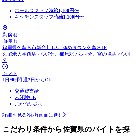
ホールスタッフ
時給
1,100
円〜
キッチンスタッフ
時給
1,100
円〜
勤務地
面接地
福岡県久留米市新合川1-2-1 ゆめタウン久留米1F
久留米大学前駅 バス7分、櫛原駅 バス4分、宮の陣駅 バス4
分
シフト
1日5時間 週2日からOK
交通費支給
未経験OK
まかないあり
詳細を見る
応募画面に進む
こだわり条件から佐賀県のバイトを探