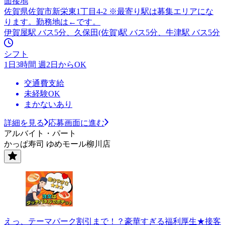
面接地
佐賀県佐賀市新栄東1丁目4-2 ※最寄り駅は募集エリアにな
ります。勤務地は←です。
伊賀屋駅 バス5分、久保田(佐賀)駅 バス5分、牛津駅 バス5分
シフト
1日3時間 週2日からOK
交通費支給
未経験OK
まかないあり
詳細を見る
応募画面に進む
アルバイト・パート
かっぱ寿司 ゆめモール柳川店
えっ、テーマパーク割引まで！？豪華すぎる福利厚生★接客