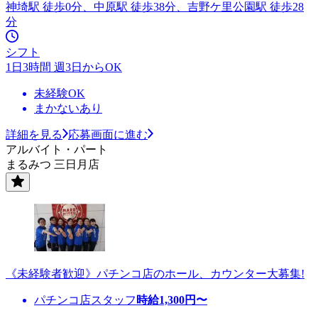
神埼駅 徒歩0分、中原駅 徒歩38分、吉野ケ里公園駅 徒歩28
分
シフト
1日3時間 週3日からOK
未経験OK
まかないあり
詳細を見る
応募画面に進む
アルバイト・パート
まるみつ 三日月店
《未経験者歓迎》パチンコ店のホール、カウンター大募集!
パチンコ店スタッフ
時給
1,300
円〜