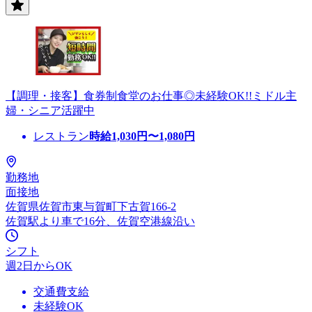
【調理・接客】食券制食堂のお仕事◎未経験OK!!ミドル主
婦・シニア活躍中
レストラン
時給
1,030
円〜
1,080
円
勤務地
面接地
佐賀県佐賀市東与賀町下古賀166-2
佐賀駅より車で16分、佐賀空港線沿い
シフト
週2日からOK
交通費支給
未経験OK