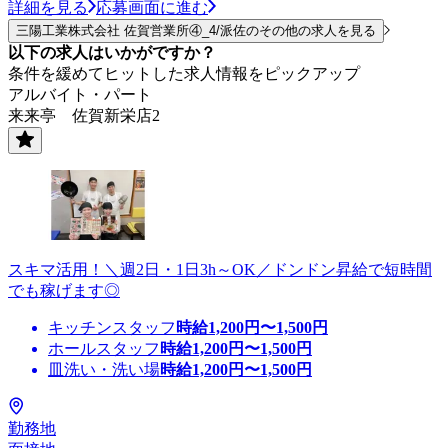
詳細を見る
応募画面に進む
三陽工業株式会社 佐賀営業所④_4/派佐のその他の求人を見る
以下の求人はいかがですか？
条件を緩めてヒットした求人情報をピックアップ
アルバイト・パート
来来亭 佐賀新栄店2
スキマ活用！＼週2日・1日3h～OK／ドンドン昇給で短時間
でも稼げます◎
キッチンスタッフ
時給
1,200
円〜
1,500
円
ホールスタッフ
時給
1,200
円〜
1,500
円
皿洗い・洗い場
時給
1,200
円〜
1,500
円
勤務地