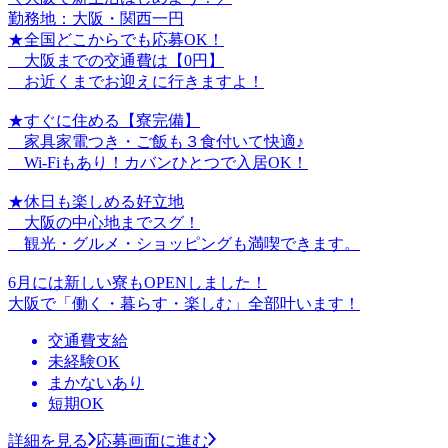
勤務地：大阪・関西一円
★全国どこからでも応募OK！
大阪までの交通費は【0円】
お近くまでお迎えに行きますよ！
★すぐに住める【寮完備】
家具家電つき・ご飯も３食付いて快適♪
Wi-Fiもあり！カバンひとつで入居OK！
★休日も楽しめる好立地
大阪の中心地までスグ！
観光・グルメ・ショッピングも満喫できます。
6月には新しい寮もOPENしました！
大阪で「働く・暮らす・楽しむ」全部叶います！
交通費支給
未経験OK
まかないあり
短期OK
詳細を見る
応募画面に進む