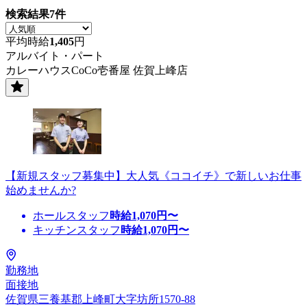
検索結果
7
件
平均時給
1,405
円
アルバイト・パート
カレーハウスCoCo壱番屋 佐賀上峰店
【新規スタッフ募集中】大人気《ココイチ》で新しいお仕事
始めませんか?
ホールスタッフ
時給
1,070
円〜
キッチンスタッフ
時給
1,070
円〜
勤務地
面接地
佐賀県三養基郡上峰町大字坊所1570-88