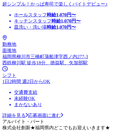
超シンプル！かっぱ寿司で楽しくバイトデビュー♪
ホールスタッフ
時給
1,070
円〜
キッチンスタッフ
時給
1,070
円〜
皿洗い・洗い場
時給
1,070
円〜
勤務地
面接地
福岡県柳川市三橋町蒲船津字西ノ内277-3
西鉄柳川駅 徒歩18分、徳益駅、矢加部駅
シフト
1日2時間 週2日からOK
交通費支給
未経験OK
まかないあり
詳細を見る
応募画面に進む
アルバイト・パート
株式会社創新★福岡県内どこでもお迎えいきます★