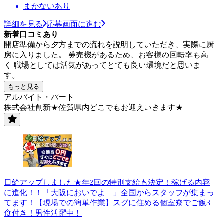
まかないあり
詳細を見る
応募画面に進む
新着口コミあり
開店準備から夕方までの流れを説明していただき、実際に厨
房に入りました。 券売機があるため、お客様の回転率も高
く 職場としては活気があってとても良い環境だと思いま
す。
もっと見る
アルバイト・パート
株式会社創新★佐賀県内どこでもお迎えいきます★
日給アップしました★年2回の特別支給も決定！稼げる内容
に進化！！「大阪においでよ！」全国からスタッフが集まっ
てます！【現場での簡単作業】スグに住める個室寮でご飯3
食付き！男性活躍中！