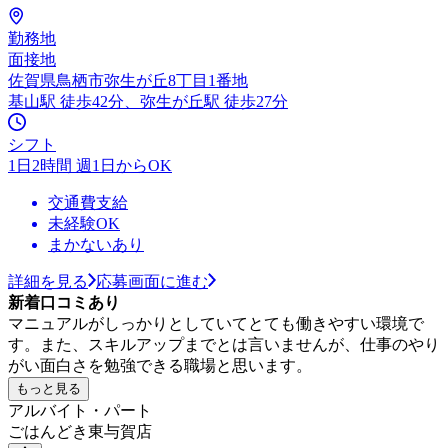
勤務地
面接地
佐賀県鳥栖市弥生が丘8丁目1番地
基山駅 徒歩42分、弥生が丘駅 徒歩27分
シフト
1日2時間 週1日からOK
交通費支給
未経験OK
まかないあり
詳細を見る
応募画面に進む
新着口コミあり
マニュアルがしっかりとしていてとても働きやすい環境で
す。また、スキルアップまでとは言いませんが、仕事のやり
がい面白さを勉強できる職場と思います。
もっと見る
アルバイト・パート
ごはんどき東与賀店