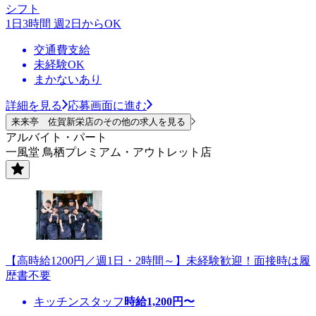
シフト
1日3時間 週2日からOK
交通費支給
未経験OK
まかないあり
詳細を見る
応募画面に進む
来来亭 佐賀新栄店のその他の求人を見る
アルバイト・パート
一風堂 鳥栖プレミアム・アウトレット店
【高時給1200円／週1日・2時間～】未経験歓迎！面接時は履
歴書不要
キッチンスタッフ
時給
1,200
円〜