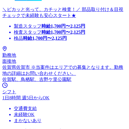
＼ピカッと光って、カチッと検査！／ 部品取り付け＆目視
チェックで未経験も安心スタート★
製造スタッフ
時給
1,700
円〜
2,125
円
検査スタッフ
時給
1,700
円〜
2,125
円
検品
時給
1,700
円〜
2,125
円
勤務地
面接地
佐賀県佐賀市 ※当案件はエリアでの募集となります。勤務
地の詳細はお問い合わせください。
佐賀駅、鳥栖駅、吉野ケ里公園駅
シフト
1日8時間 週5日からOK
交通費支給
未経験OK
まかないあり