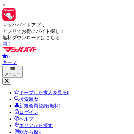
×
マッハバイトアプリ
アプリでお得にバイト探し！
無料ダウンロードはこちら
開く
0
キープ
メニュー
キープした求人を見る
0
検索履歴
新規会員登録(無料)
ログイン
ヘルプ
エリアから探す
駅から探す