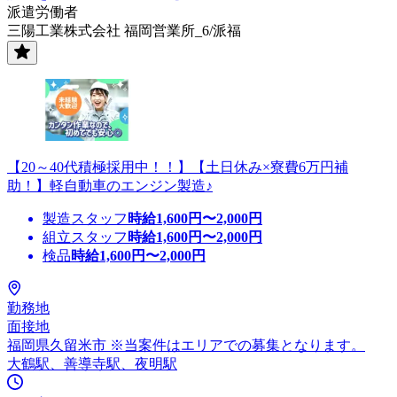
派遣労働者
三陽工業株式会社 福岡営業所_6/派福
【20～40代積極採用中！！】【土日休み×寮費6万円補
助！】軽自動車のエンジン製造♪
製造スタッフ
時給
1,600
円〜
2,000
円
組立スタッフ
時給
1,600
円〜
2,000
円
検品
時給
1,600
円〜
2,000
円
勤務地
面接地
福岡県久留米市 ※当案件はエリアでの募集となります。
大鶴駅、善導寺駅、夜明駅