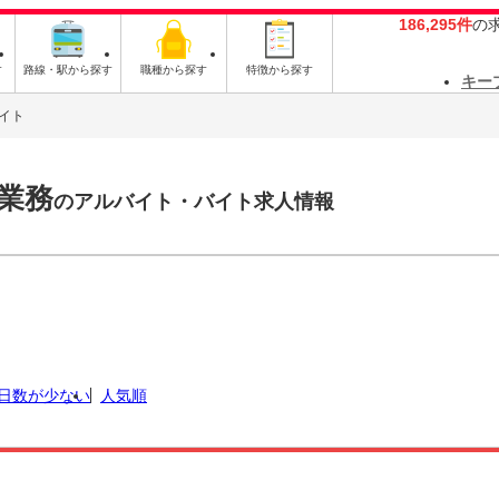
186,295件
の
す
路線・駅から探す
職種から探す
特徴から探す
キー
イト
業務
のアルバイト・バイト求人情報
日数が少ない
人気順