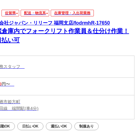
佐賀県
配送・物流系
在庫管理・入出荷業務
会社ジャパン・リリーフ 福岡支店/fodrmhR-17650
蔵倉庫内でフォークリフト作業員＆仕分け作業！
日払い可
業務スタッフ
0
円〜
栖市姫方町
田線 端間駅(車4分)
勤OK
日払いOK
週払いOK
制服あり