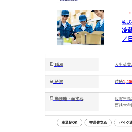
株式
冷
／
職種
入出荷
給与
時給
1,40
勤務地・面接地
佐賀県鳥
西鉄大牟
車通勤OK
交通費支給
バイク通