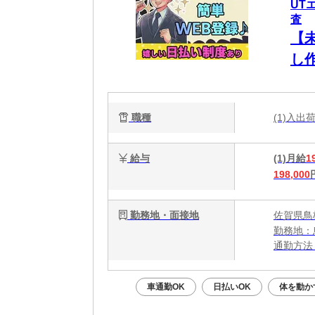
UT
査
【
し
職種
(1)入
給与
(1)月給
1
198,000
勤務地・面接地
佐賀県鳥
勤務地：
通勤方法
最寄り駅
※構内の
車通勤OK
日払いOK
体を動か