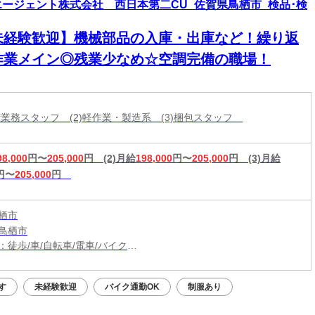
エージェント株式会社 西日本第二CU_佐賀県鳥栖市_検品･検
未経験歓迎】機械部品の入庫・出庫など！繰り返
作業メイン◎残業少なめ☆空調完備の職場！
出荷業務スタッフ (2)軽作業・製造系 (3)梱包スタッフ
98,000
円〜
205,000
円
(2)月給
198,000
円〜
205,000
円
(3)月給
円〜
205,000
円
栖市
鳥栖市
：徒歩/車/自転車/電車/バイク
：肥前麓駅から車7分
（無料）駐車場利用OK
す
未経験歓迎
バイク通勤OK
制服あり