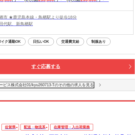
栖市 ★鹿児島本線・鳥栖駅より徒歩18分
田代駅、新鳥栖駅
バイク通勤OK
日払いOK
交通費支給
制服あり
すぐ応募する
ス株式会社01/kyu260713-Tのその他の求人を見る
佐賀県
配送・物流系
在庫管理・入出荷業務