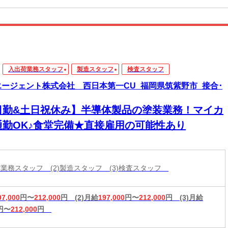
入出荷業務スタッフ
製造スタッフ
検査スタッフ
エージェント株式会社 西日本第一CU_福岡県筑紫野市_接合･
日勤&土日祝休み】半導体製品の塗装業務！マイカ
通勤OK♪食堂完備★直接雇用の可能性あり
出荷業務スタッフ (2)製造スタッフ (3)検査スタッフ
97,000
円〜
212,000
円
(2)月給
197,000
円〜
212,000
円
(3)月給
円〜
212,000
円