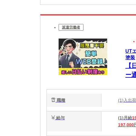
派遣労働者
UT
塗装
【
ー
職種
(1)入
給与
(1)月給
1
197,000