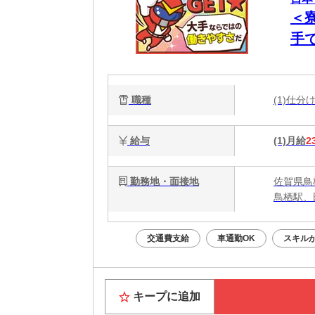
＜
手
職種
(1)仕
給与
(1)月給
2
勤務地・面接地
佐賀県鳥
鳥栖駅、
交通費支給
車通勤OK
スキル
キープに追加