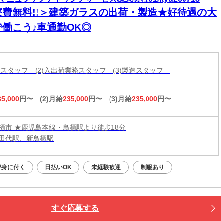
寮費無料!!＞建築ガラスの出荷・製造★好待遇の大
で働こう♪車通勤OK◎
分けスタッフ (2)入出荷業務スタッフ (3)製造スタッフ
35,000
円〜
(2)月給
235,000
円〜
(3)月給
235,000
円〜
栖市 ★鹿児島本線・鳥栖駅より徒歩18分
田代駅、新鳥栖駅
が身に付く
日払いOK
未経験歓迎
制服あり
すぐ応募する