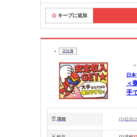
キープに追加
正社員
日本
＜
手
職種
(1)仕
給与
(1)月給
2