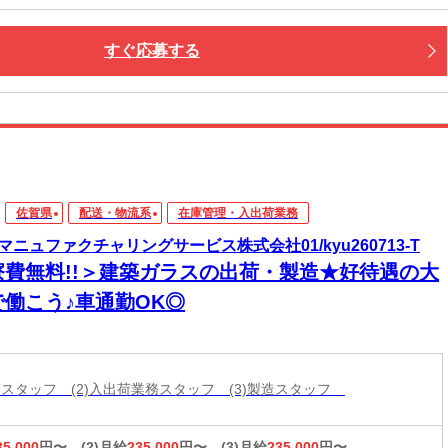
すぐ応募する
佐賀県
配送・物流系
在庫管理・入出荷業務
マニュファクチャリングサービス株式会社01/kyu260713-T
寮費無料!!＞建築ガラスの出荷・製造★好待遇の大
で働こう♪車通勤OK◎
分けスタッフ (2)入出荷業務スタッフ (3)製造スタッフ
35,000
円〜
(2)月給
235,000
円〜
(3)月給
235,000
円〜