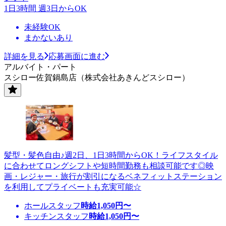
1日3時間 週3日からOK
未経験OK
まかないあり
詳細を見る
応募画面に進む
アルバイト・パート
スシロー佐賀鍋島店（株式会社あきんどスシロー）
髪型・髪色自由♪週2日、1日3時間からOK！ライフスタイル
に合わせてロングシフトや短時間勤務も相談可能です◎映
画・レジャー・旅行が割引になるベネフィットステーション
を利用してプライベートも充実可能☆
ホールスタッフ
時給
1,050
円〜
キッチンスタッフ
時給
1,050
円〜