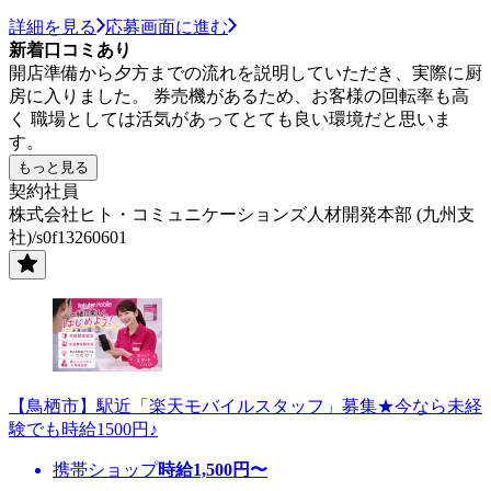
詳細を見る
応募画面に進む
新着口コミあり
開店準備から夕方までの流れを説明していただき、実際に厨
房に入りました。 券売機があるため、お客様の回転率も高
く 職場としては活気があってとても良い環境だと思いま
す。
もっと見る
契約社員
株式会社ヒト・コミュニケーションズ人材開発本部 (九州支
社)/s0f13260601
【鳥栖市】駅近「楽天モバイルスタッフ」募集★今なら未経
験でも時給1500円♪
携帯ショップ
時給
1,500
円〜