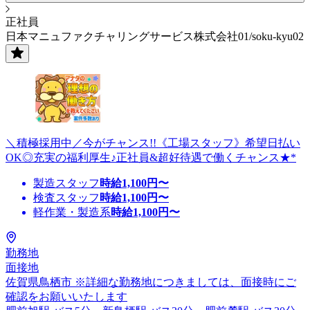
正社員
日本マニュファクチャリングサービス株式会社01/soku-kyu02
＼積極採用中／今がチャンス!!《工場スタッフ》希望日払い
OK◎充実の福利厚生♪正社員&超好待遇で働くチャンス★*
製造スタッフ
時給
1,100
円〜
検査スタッフ
時給
1,100
円〜
軽作業・製造系
時給
1,100
円〜
勤務地
面接地
佐賀県鳥栖市 ※詳細な勤務地につきましては、面接時にご
確認をお願いいたします