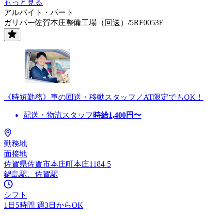
もっと見る
アルバイト・パート
ガリバー佐賀本庄整備工場（回送）/5RF0053F
《時短勤務》車の回送・移動スタッフ／AT限定でもOK！
配送・物流スタッフ
時給
1,400
円〜
勤務地
面接地
佐賀県佐賀市本庄町本庄1184-5
鍋島駅、佐賀駅
シフト
1日5時間 週3日からOK