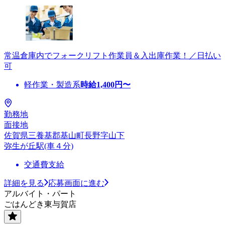
常温倉庫内でフォークリフト作業員＆入出庫作業！／日払い
可
軽作業・製造系
時給
1,400
円〜
勤務地
面接地
佐賀県三養基郡基山町長野字山下
弥生が丘駅(車４分)
交通費支給
詳細を見る
応募画面に進む
アルバイト・パート
ごはんどき東与賀店