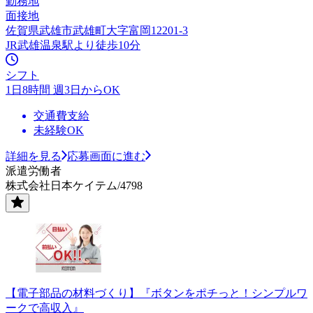
勤務地
面接地
佐賀県武雄市武雄町大字富岡12201-3
JR武雄温泉駅より徒歩10分
シフト
1日8時間 週3日からOK
交通費支給
未経験OK
詳細を見る
応募画面に進む
派遣労働者
株式会社日本ケイテム/4798
【電子部品の材料づくり】『ボタンをポチっと！シンプルワ
ークで高収入』