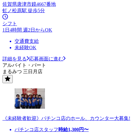
佐賀県唐津市鏡4667番地
虹ノ松原駅 徒歩5分
シフト
1日4時間 週2日からOK
交通費支給
未経験OK
詳細を見る
応募画面に進む
アルバイト・パート
まるみつ 三日月店
《未経験者歓迎》パチンコ店のホール、カウンター大募集!
パチンコ店スタッフ
時給
1,300
円〜