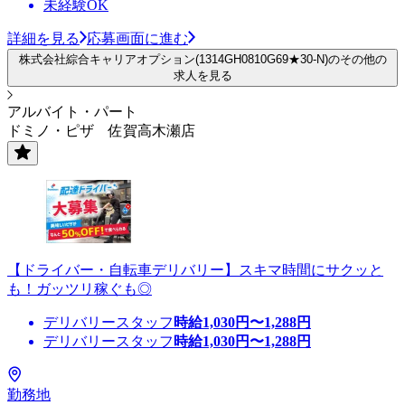
未経験OK
詳細を見る
応募画面に進む
株式会社綜合キャリアオプション(1314GH0810G69★30-N)のその他の
求人を見る
アルバイト・パート
ドミノ・ピザ 佐賀高木瀬店
【ドライバー・自転車デリバリー】スキマ時間にサクッと
も！ガッツリ稼ぐも◎
デリバリースタッフ
時給
1,030
円〜
1,288
円
デリバリースタッフ
時給
1,030
円〜
1,288
円
勤務地