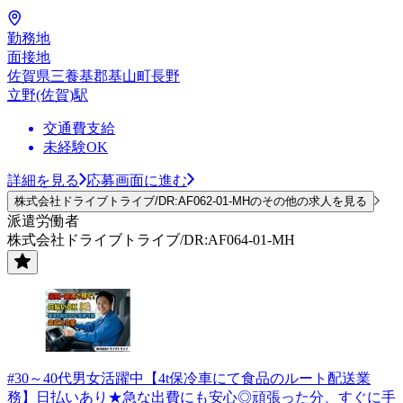
勤務地
面接地
佐賀県三養基郡基山町長野
立野(佐賀)駅
交通費支給
未経験OK
詳細を見る
応募画面に進む
株式会社ドライブトライブ/DR:AF062-01-MHのその他の求人を見る
派遣労働者
株式会社ドライブトライブ/DR:AF064-01-MH
#30～40代男女活躍中【4t保冷車にて食品のルート配送業
務】日払いあり★急な出費にも安心◎頑張った分、すぐに手