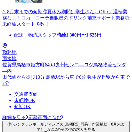
＼8月末までの短期◎夏休み期間は学生さんもOK♪／運転業
務なし！コカ・コーラ自販機のドリンク補充サポート業務◎
未経験スタート多数！
配送・物流スタッフ
時給
1,300
円〜
1,625
円
勤務地
面接地
佐賀県鳥栖市姫方町640-1九州センコ―ロジ鳥栖物流センタ
―内
田代駅から徒歩13分 鳥栖駅から車で6分 弥生が丘駅から車で
7分
交通費支給
未経験OK
短期OK
詳細を見る
応募画面に進む
(株)シンクランホールディングス_鳥栖RS_同乗・作業補助（8月末ま
で）_37212のその他の求人を見る