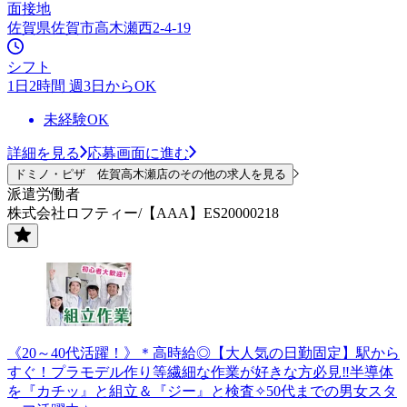
面接地
佐賀県佐賀市高木瀬西2-4-19
シフト
1日2時間 週3日からOK
未経験OK
詳細を見る
応募画面に進む
ドミノ・ピザ 佐賀高木瀬店のその他の求人を見る
派遣労働者
株式会社ロフティー/【AAA】ES20000218
《20～40代活躍！》＊高時給◎【大人気の日勤固定】駅から
すぐ！プラモデル作り等繊細な作業が好きな方必見‼半導体
を『カチッ』と組立＆『ジー』と検査✧50代までの男女スタ