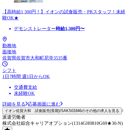
【高時給1,300円！】イオンの試食販売・PRスタッフ！未経
験OK★
デモンストレーター
時給
1,300
円〜
勤務地
面接地
佐賀県佐賀市大和町尼寺3535番
シフト
1日7時間 週1日からOK
交通費支給
未経験OK
詳細を見る
応募画面に進む
イオン佐賀大和 試食販売(長期)/SAKS01846のその他の求人を見る
派遣労働者
株式会社綜合キャリアオプション(1314GH0810G69★30-N)