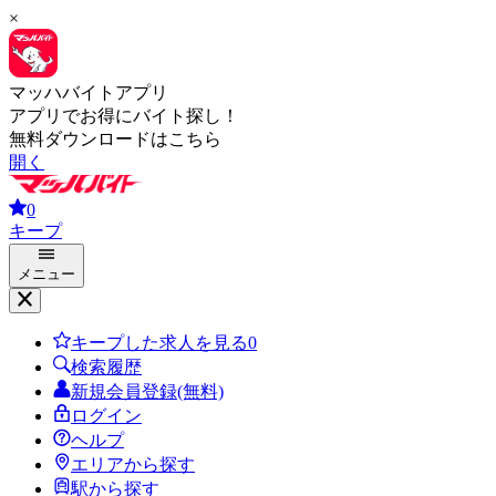
×
マッハバイトアプリ
アプリでお得にバイト探し！
無料ダウンロードはこちら
開く
0
キープ
メニュー
キープした求人を見る
0
検索履歴
新規会員登録(無料)
ログイン
ヘルプ
エリアから探す
駅から探す