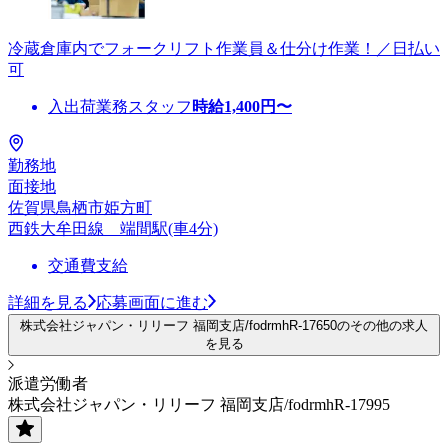
冷蔵倉庫内でフォークリフト作業員＆仕分け作業！／日払い
可
入出荷業務スタッフ
時給
1,400
円〜
勤務地
面接地
佐賀県鳥栖市姫方町
西鉄大牟田線 端間駅(車4分)
交通費支給
詳細を見る
応募画面に進む
株式会社ジャパン・リリーフ 福岡支店/fodrmhR-17650のその他の求人
を見る
派遣労働者
株式会社ジャパン・リリーフ 福岡支店/fodrmhR-17995