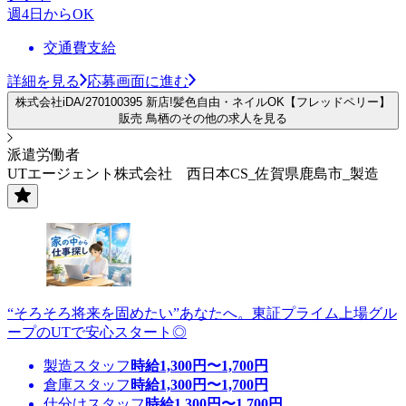
週4日からOK
交通費支給
詳細を見る
応募画面に進む
株式会社iDA/270100395 新店!髪色自由・ネイルOK【フレッドペリー】
販売 鳥栖のその他の求人を見る
派遣労働者
UTエージェント株式会社 西日本CS_佐賀県鹿島市_製造
“そろそろ将来を固めたい”あなたへ。東証プライム上場グル
ープのUTで安心スタート◎
製造スタッフ
時給
1,300
円〜
1,700
円
倉庫スタッフ
時給
1,300
円〜
1,700
円
仕分けスタッフ
時給
1,300
円〜
1,700
円