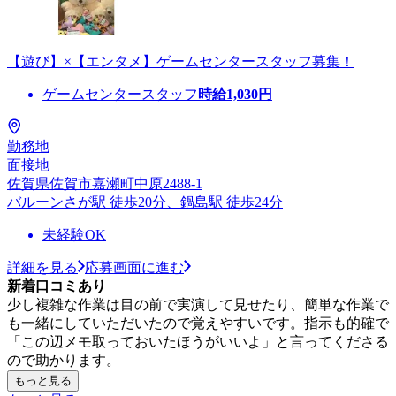
【遊び】×【エンタメ】ゲームセンタースタッフ募集！
ゲームセンタースタッフ
時給
1,030
円
勤務地
面接地
佐賀県佐賀市嘉瀬町中原2488-1
バルーンさが駅 徒歩20分、鍋島駅 徒歩24分
未経験OK
詳細を見る
応募画面に進む
新着口コミあり
少し複雑な作業は目の前で実演して見せたり、簡単な作業で
も一緒にしていただいたので覚えやすいです。指示も的確で
「この辺メモ取っておいたほうがいいよ」と言ってくださる
ので助かります。
もっと見る