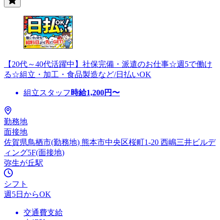
【20代～40代活躍中】社保完備・派遣のお仕事☆週5で働け
る☆組立・加工・食品製造など/日払いOK
組立スタッフ
時給
1,200
円〜
勤務地
面接地
佐賀県鳥栖市(勤務地) 熊本市中央区桜町1-20 西嶋三井ビルデ
ィング5F(面接地)
弥生が丘駅
シフト
週5日からOK
交通費支給