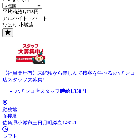
平均時給
1,715
円
アルバイト・パート
ひばり 小城店
【社員登用有】未経験から楽しんで接客を学べる♪パチンコ
店スタッフ大募集!
パチンコ店スタッフ
時給
1,350
円
勤務地
面接地
佐賀県小城市三日月町織島1462-1
シフト