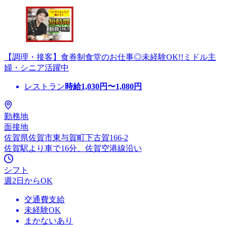
【調理・接客】食券制食堂のお仕事◎未経験OK!!ミドル主
婦・シニア活躍中
レストラン
時給
1,030
円〜
1,080
円
勤務地
面接地
佐賀県佐賀市東与賀町下古賀166-2
佐賀駅より車で16分、佐賀空港線沿い
シフト
週2日からOK
交通費支給
未経験OK
まかないあり