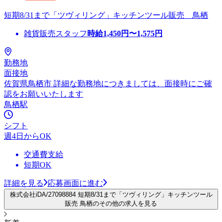
短期8/31まで「ツヴィリング」キッチンツール販売 鳥栖
雑貨販売スタッフ
時給
1,450
円〜
1,575
円
勤務地
面接地
佐賀県鳥栖市 詳細な勤務地につきましては、面接時にご確
認をお願いいたします
鳥栖駅
シフト
週4日からOK
交通費支給
短期OK
詳細を見る
応募画面に進む
株式会社iDA/27098884 短期8/31まで「ツヴィリング」キッチンツール
販売 鳥栖のその他の求人を見る