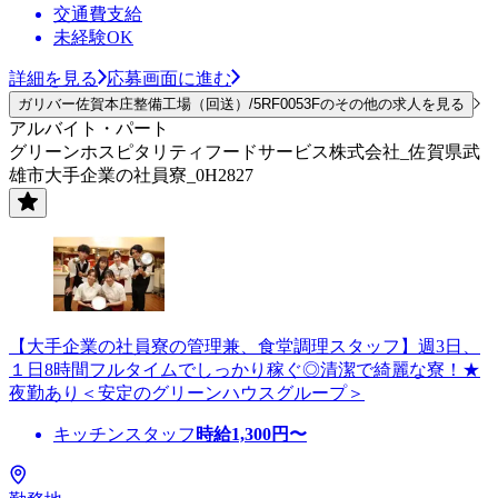
交通費支給
未経験OK
詳細を見る
応募画面に進む
ガリバー佐賀本庄整備工場（回送）/5RF0053Fのその他の求人を見る
アルバイト・パート
グリーンホスピタリティフードサービス株式会社_佐賀県武
雄市大手企業の社員寮_0H2827
【大手企業の社員寮の管理兼、食堂調理スタッフ】週3日、
１日8時間フルタイムでしっかり稼ぐ◎清潔で綺麗な寮！★
夜勤あり＜安定のグリーンハウスグループ＞
キッチンスタッフ
時給
1,300
円〜