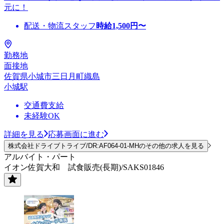
元に！
配送・物流スタッフ
時給
1,500
円〜
勤務地
面接地
佐賀県小城市三日月町織島
小城駅
交通費支給
未経験OK
詳細を見る
応募画面に進む
株式会社ドライブトライブ/DR:AF064-01-MHのその他の求人を見る
アルバイト・パート
イオン佐賀大和 試食販売(長期)/SAKS01846