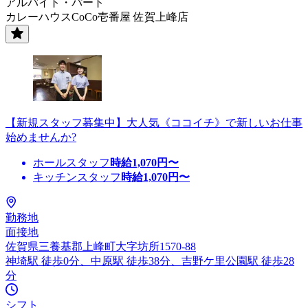
アルバイト・パート
カレーハウスCoCo壱番屋 佐賀上峰店
【新規スタッフ募集中】大人気《ココイチ》で新しいお仕事
始めませんか?
ホールスタッフ
時給
1,070
円〜
キッチンスタッフ
時給
1,070
円〜
勤務地
面接地
佐賀県三養基郡上峰町大字坊所1570-88
神埼駅 徒歩0分、中原駅 徒歩38分、吉野ケ里公園駅 徒歩28
分
シフト