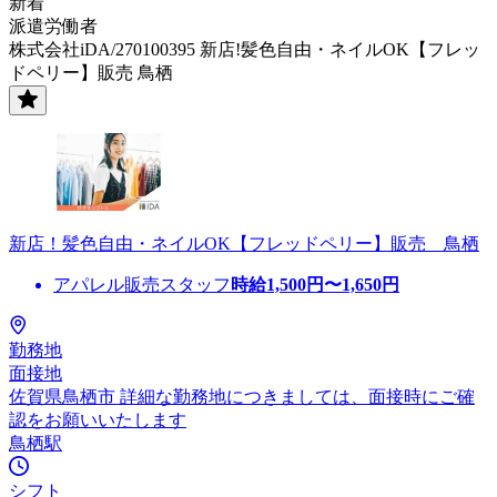
新着
派遣労働者
株式会社iDA/270100395 新店!髪色自由・ネイルOK【フレッ
ドペリー】販売 鳥栖
新店！髪色自由・ネイルOK【フレッドペリー】販売 鳥栖
アパレル販売スタッフ
時給
1,500
円〜
1,650
円
勤務地
面接地
佐賀県鳥栖市 詳細な勤務地につきましては、面接時にご確
認をお願いいたします
鳥栖駅
シフト