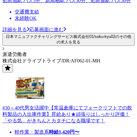
肥前旭駅 バス5分、新鳥栖駅 バス30分、肥前麓駅 バス30分
交通費支給
未経験OK
詳細を見る
応募画面に進む
日本マニュファクチャリングサービス株式会社01/soku-kyu02のその他
の求人を見る
派遣労働者
株式会社ドライブトライブ/DR:AF062-01-MH
#30～40代男女活躍中【常温倉庫にてフォークリフトでの飲
料製品の入出庫作業】昇給あり★頑張りはしっかり評価！
「やる気」がきちんとカタチになる職場です！
軽作業・製造系
時給
1,420
円〜