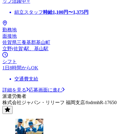
ッフ活躍中✧
組立スタッフ
時給
1,100
円〜
1,375
円
勤務地
面接地
佐賀県三養基郡基山町
立野(佐賀)駅、基山駅
シフト
1日8時間からOK
交通費支給
詳細を見る
応募画面に進む
派遣労働者
株式会社ジャパン・リリーフ 福岡支店/fodrmhR-17650