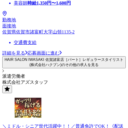
美容師
時給
1,350
円〜
1,600
円
勤務地
面接地
佐賀県佐賀市諸富町大字山領1135-2
交通費支給
詳細を見る
応募画面に進む
HAIR SALON IWASAKI 佐賀諸富店［パート］レギュラースタイリスト
(株式会社ハクブン)のその他の求人を見る
派遣労働者
株式会社アズスタッフ
＼ミドル・シニア世代活躍中！！／普通免許でOK！《配送