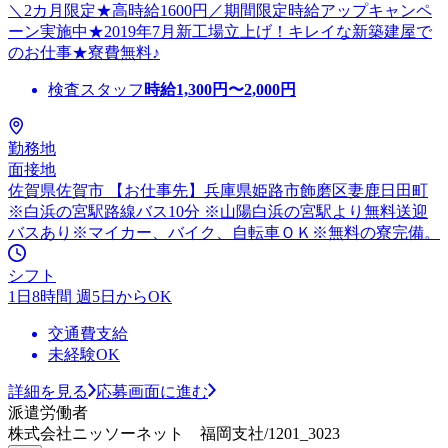
＼2カ月限定★高時給1600円／期間限定時給アップキャンペ
ーン実施中★2019年7月新工場立上げ！キレイな新築建屋で
のお仕事★寮費無料♪
検査スタッフ
時給
1,300
円〜
2,000
円
勤務地
面接地
佐賀県佐賀市 【お仕事先】兵庫県姫路市飾磨区妻鹿日田町
※白浜の宮駅路線バス10分 ※山陽白浜の宮駅より無料送迎
バスあり※マイカー、バイク、自転車ＯＫ※無料の寮完備。
シフト
1日8時間 週5日からOK
交通費支給
未経験OK
詳細を見る
応募画面に進む
派遣労働者
株式会社ニッソーネット 福岡支社/1201_3023