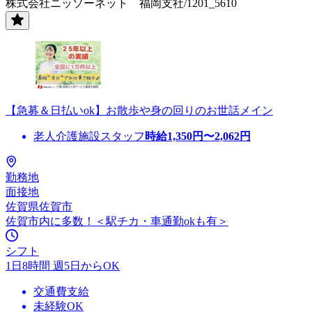
株式会社ニッソーネット 福岡支社/1201_5610
【急募＆日払いok】お散歩や身の回りのお世話メイン
老人介護施設スタッフ
時給
1,350
円〜
2,062
円
勤務地
面接地
佐賀県佐賀市
佐賀市内に多数！＜駅チカ・車通勤okも有＞
シフト
1日8時間 週5日からOK
交通費支給
未経験OK