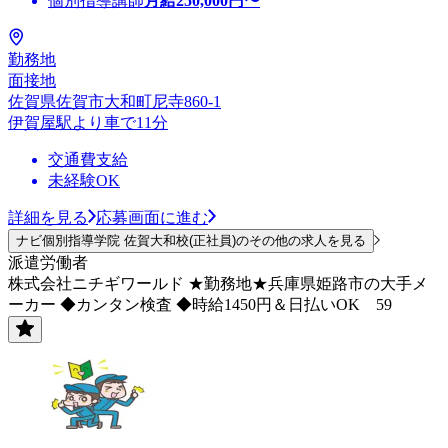
個別指導講師
月給
250,000
円〜
勤務地
面接地
佐賀県佐賀市大和町尼寺860-1
伊賀屋駅より車で11分
交通費支給
未経験OK
詳細を見る
応募画面に進む
ナビ個別指導学院 佐賀大和校(正社員)のその他の求人を見る
派遣労働者
株式会社ニチギワールド ★勤務地★兵庫県姫路市の大手メ
ーカー ◆カンタン検査 ◆時給1450円＆日払いOK 59