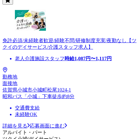
免許必須/未経験者歓迎/経験不問/研修制度充実/夜勤なし【ツ
クイのデイサービス/介護スタッフ求人】
老人介護施設スタッフ
時給
1,087
円〜
1,117
円
勤務地
面接地
佐賀県小城市小城町松尾1024-1
昭和バス「小城」下車徒歩約8分
交通費支給
未経験OK
詳細を見る
応募画面に進む
アルバイト・パート
ツクイ小城(デイサービス)