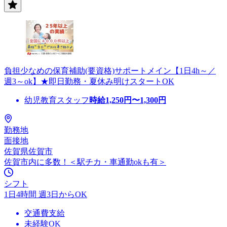
負担少なめの保育補助(要資格)サポートメイン【1日4h～／
週3～ok】★即日勤務・夏休み明けスタートOK
幼児教育スタッフ
時給
1,250
円〜
1,300
円
勤務地
面接地
佐賀県佐賀市
佐賀市内に多数！＜駅チカ・車通勤okも有＞
シフト
1日4時間 週3日からOK
交通費支給
未経験OK