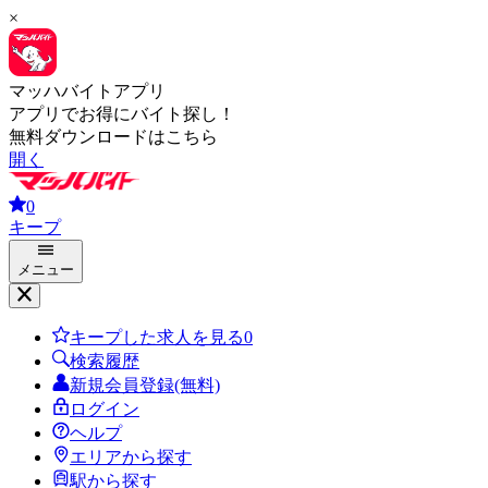
×
マッハバイトアプリ
アプリでお得にバイト探し！
無料ダウンロードはこちら
開く
0
キープ
メニュー
キープした求人を見る
0
検索履歴
新規会員登録(無料)
ログイン
ヘルプ
エリアから探す
駅から探す