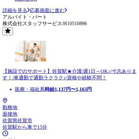
詳細を見る
応募画面に進む
アルバイト・パート
株式会社スタッフサービス/H10510896
【施設でのサポート】佐賀駅★介護/週1日～OK♪/寸志ありま
す！/車通勤で通勤ラクラク♪/資格や経験不問！
医療・福祉系
時給
1,137
円〜
1,163
円
勤務地
面接地
佐賀県佐賀市
佐賀駅から車で15分