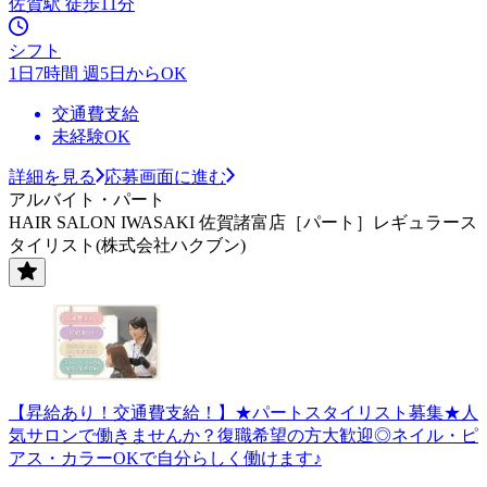
佐賀駅 徒歩11分
シフト
1日7時間 週5日からOK
交通費支給
未経験OK
詳細を見る
応募画面に進む
アルバイト・パート
HAIR SALON IWASAKI 佐賀諸富店［パート］レギュラース
タイリスト(株式会社ハクブン)
【昇給あり！交通費支給！】★パートスタイリスト募集★人
気サロンで働きませんか？復職希望の方大歓迎◎ネイル・ピ
アス・カラーOKで自分らしく働けます♪