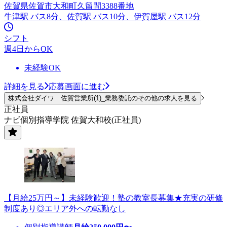
佐賀県佐賀市大和町久留間3388番地
牛津駅 バス8分、佐賀駅 バス10分、伊賀屋駅 バス12分
シフト
週4日からOK
未経験OK
詳細を見る
応募画面に進む
株式会社ダイワ 佐賀営業所(1)_業務委託のその他の求人を見る
正社員
ナビ個別指導学院 佐賀大和校(正社員)
【月給25万円～】未経験歓迎！塾の教室長募集★充実の研修
制度あり◎エリア外への転勤なし