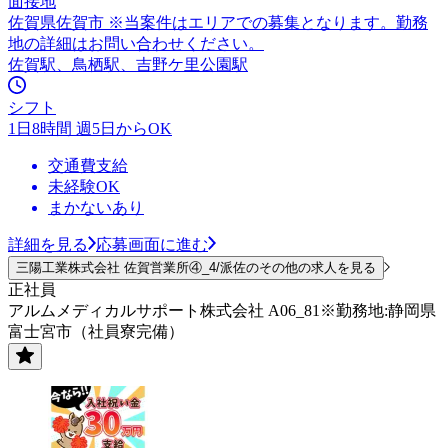
面接地
佐賀県佐賀市 ※当案件はエリアでの募集となります。勤務
地の詳細はお問い合わせください。
佐賀駅、鳥栖駅、吉野ケ里公園駅
シフト
1日8時間 週5日からOK
交通費支給
未経験OK
まかないあり
詳細を見る
応募画面に進む
三陽工業株式会社 佐賀営業所④_4/派佐のその他の求人を見る
正社員
アルムメディカルサポート株式会社 A06_81※勤務地:静岡県
富士宮市（社員寮完備）