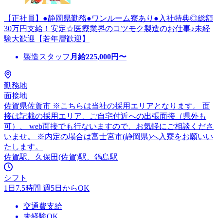
【正社員】●静岡県勤務●ワンルーム寮あり●入社特典◎総額
30万円支給！安定☆医療業界のコツモク製造のお仕事♪未経
験大歓迎【若年層歓迎】
製造スタッフ
月給
225,000
円〜
勤務地
面接地
佐賀県佐賀市 ※こちらは当社の採用エリアとなります。 面
接は記載の採用エリア、ご自宅付近への出張面接（県外も
可）、 web面接でも行ないますので、お気軽にご相談くださ
いませ。 ※内定の場合は富士宮市(静岡県)へ入寮をお願いい
たします。
佐賀駅、久保田(佐賀)駅、鍋島駅
シフト
1日7.5時間 週5日からOK
交通費支給
未経験OK