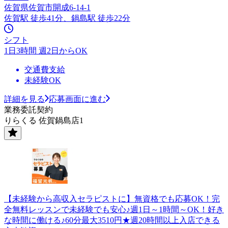
佐賀県佐賀市開成6-14-1
佐賀駅 徒歩41分、鍋島駅 徒歩22分
シフト
1日3時間 週2日からOK
交通費支給
未経験OK
詳細を見る
応募画面に進む
業務委託契約
りらくる 佐賀鍋島店1
【未経験から高収入セラピストに】無資格でも応募OK！完
全無料レッスンで未経験でも安心♪週1日～1時間～OK！好き
な時間に働ける♪60分最大3510円★週20時間以上入店できる