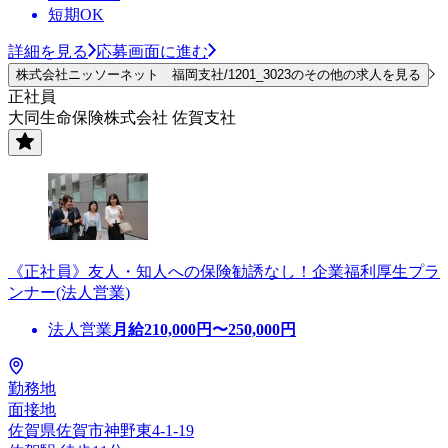
短期OK
詳細を見る
応募画面に進む
株式会社ニッソーネット 福岡支社/1201_3023のその他の求人を見る
正社員
大同生命保険株式会社 佐賀支社
《正社員》友人・知人への保険勧誘なし！企業福利厚生プラ
ンナー(法人営業)
法人営業
月給
210,000
円〜
250,000
円
勤務地
面接地
佐賀県佐賀市神野東4-1-19