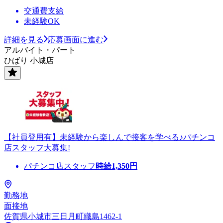
交通費支給
未経験OK
詳細を見る
応募画面に進む
アルバイト・パート
ひばり 小城店
【社員登用有】未経験から楽しんで接客を学べる♪パチンコ
店スタッフ大募集!
パチンコ店スタッフ
時給
1,350
円
勤務地
面接地
佐賀県小城市三日月町織島1462-1