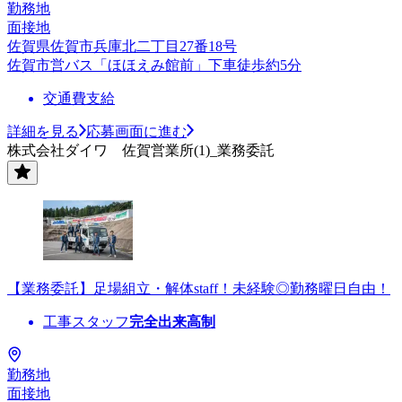
勤務地
面接地
佐賀県佐賀市兵庫北二丁目27番18号
佐賀市営バス「ほほえみ館前」下車徒歩約5分
交通費支給
詳細を見る
応募画面に進む
株式会社ダイワ 佐賀営業所(1)_業務委託
【業務委託】足場組立・解体staff！未経験◎勤務曜日自由！
工事スタッフ
完全出来高制
勤務地
面接地