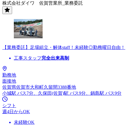
株式会社ダイワ 佐賀営業所_業務委託
【業務委託】足場組立・解体staff！未経験◎勤務曜日自由！
工事スタッフ
完全出来高制
勤務地
面接地
佐賀県佐賀市大和町久留間3388番地
小城駅 バス7分、久保田(佐賀)駅 バス9分、鍋島駅 バス9分
シフト
週4日からOK
未経験OK