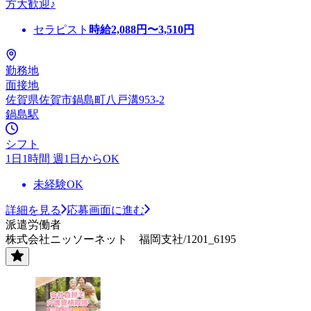
方大歓迎♪
セラピスト
時給
2,088
円〜
3,510
円
勤務地
面接地
佐賀県佐賀市鍋島町八戸溝953-2
鍋島駅
シフト
1日1時間 週1日からOK
未経験OK
詳細を見る
応募画面に進む
派遣労働者
株式会社ニッソーネット 福岡支社/1201_6195