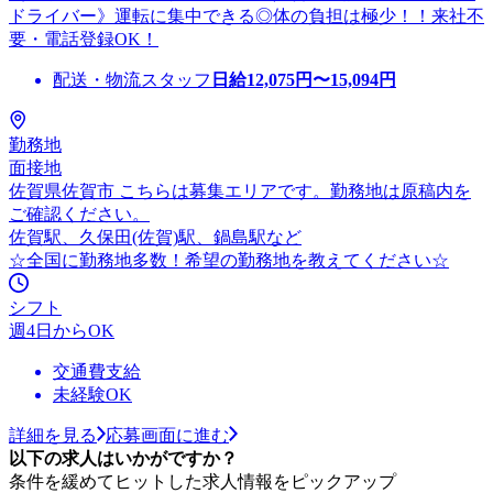
ドライバー》運転に集中できる◎体の負担は極少！！来社不
要・電話登録OK！
配送・物流スタッフ
日給
12,075
円〜
15,094
円
勤務地
面接地
佐賀県佐賀市 こちらは募集エリアです。勤務地は原稿内を
ご確認ください。
佐賀駅、久保田(佐賀)駅、鍋島駅など
☆全国に勤務地多数！希望の勤務地を教えてください☆
シフト
週4日からOK
交通費支給
未経験OK
詳細を見る
応募画面に進む
以下の求人はいかがですか？
条件を緩めてヒットした求人情報をピックアップ