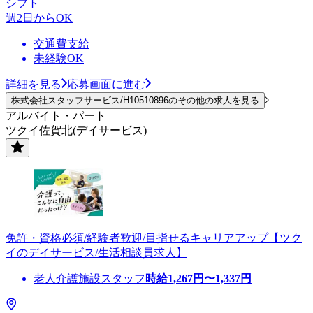
シフト
週2日からOK
交通費支給
未経験OK
詳細を見る
応募画面に進む
株式会社スタッフサービス/H10510896のその他の求人を見る
アルバイト・パート
ツクイ佐賀北(デイサービス)
免許・資格必須/経験者歓迎/目指せるキャリアアップ【ツク
イのデイサービス/生活相談員求人】
老人介護施設スタッフ
時給
1,267
円〜
1,337
円