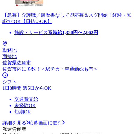
【急募】介護職／履歴書なしで即応募＆スグ開始！経験・知
識"0"OK【日払いOK】
施設・サービス系
時給
1,350
円〜
2,062
円
勤務地
面接地
佐賀県佐賀市
佐賀市内に多数！＜駅チカ・車通勤okも有＞
シフト
1日8時間 週5日からOK
交通費支給
未経験OK
短期OK
詳細を見る
応募画面に進む
派遣労働者