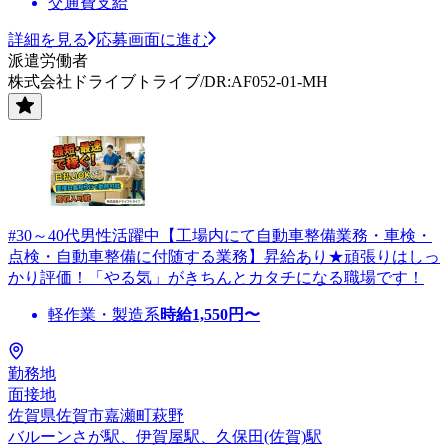
交通費支給
詳細を見る
応募画面に進む
派遣労働者
株式会社ドライブトライブ/DR:AF052-01-MH
#30～40代男性活躍中【工場内にて自動車整備業務・車検・
点検・自動車整備に付随する業務】昇給あり★頑張りはしっ
かり評価！「やる気」がきちんとカタチになる職場です！
軽作業・製造系
時給
1,550
円〜
勤務地
面接地
佐賀県佐賀市嘉瀬町萩野
バルーンさが駅、伊賀屋駅、久保田(佐賀)駅