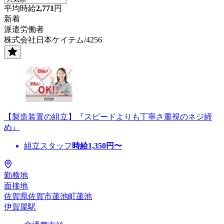
平均時給
2,771
円
新着
派遣労働者
株式会社日本ケイテム/4256
【製造装置の組立】『スピードよりも丁寧さ重視のネジ締
め』
組立スタッフ
時給
1,350
円〜
勤務地
面接地
佐賀県佐賀市蓮池町蓮池
伊賀屋駅