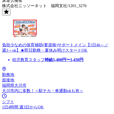
派遣労働者
株式会社ニッソーネット 福岡支社/1201_3276
負担少なめの保育補助(要資格)サポートメイン【1日4h～／
週3～ok】★即日勤務・夏休み明けスタートOK
幼児教育スタッフ
時給
1,400
円〜
1,450
円
勤務地
面接地
福岡県大川市
大川市内に多数！＜駅チカ・車通勤okも有＞
シフト
1日4時間 週3日からOK