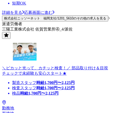
短期OK
詳細を見る
応募画面に進む
株式会社ニッソーネット 福岡支社/1201_5610のその他の求人を見る
派遣労働者
三陽工業株式会社 佐賀営業所④_4/派佐
＼ピカッと光って、カチッと検査！／ 部品取り付け＆目視
チェックで未経験も安心スタート★
製造スタッフ
時給
1,700
円〜
2,125
円
検査スタッフ
時給
1,700
円〜
2,125
円
検品
時給
1,700
円〜
2,125
円
勤務地