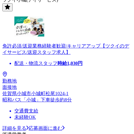
免許必須/送迎業務経験者歓迎/キャリアアップ【ツクイのデ
イサービス/送迎スタッフ求人】
配送・物流スタッフ
時給
1,030
円
勤務地
面接地
佐賀県小城市小城町松尾1024-1
昭和バス「小城」下車徒歩約8分
交通費支給
未経験OK
詳細を見る
応募画面に進む