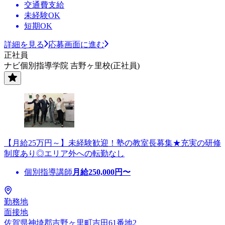
交通費支給
未経験OK
短期OK
詳細を見る
応募画面に進む
正社員
ナビ個別指導学院 吉野ヶ里校(正社員)
【月給25万円～】未経験歓迎！塾の教室長募集★充実の研修
制度あり◎エリア外への転勤なし
個別指導講師
月給
250,000
円〜
勤務地
面接地
佐賀県神埼郡吉野ヶ里町吉田61番地2