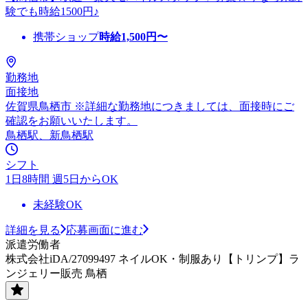
験でも時給1500円♪
携帯ショップ
時給
1,500
円〜
勤務地
面接地
佐賀県鳥栖市 ※詳細な勤務地につきましては、面接時にご
確認をお願いいたします。
鳥栖駅、新鳥栖駅
シフト
1日8時間 週5日からOK
未経験OK
詳細を見る
応募画面に進む
派遣労働者
株式会社iDA/27099497 ネイルOK・制服あり【トリンプ】ラ
ンジェリー販売 鳥栖