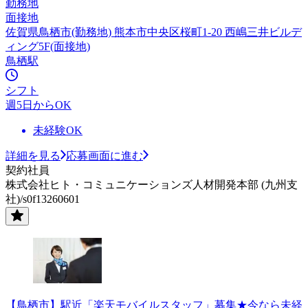
勤務地
面接地
佐賀県鳥栖市(勤務地) 熊本市中央区桜町1-20 西嶋三井ビルデ
ィング5F(面接地)
鳥栖駅
シフト
週5日からOK
未経験OK
詳細を見る
応募画面に進む
契約社員
株式会社ヒト・コミュニケーションズ人材開発本部 (九州支
社)/s0f13260601
【鳥栖市】駅近「楽天モバイルスタッフ」募集★今なら未経