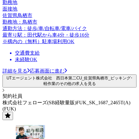
勤務地
面接地
佐賀県鳥栖市
勤務地：鳥栖市
通勤方法：徒歩/車/自転車/電車/バイク
最寄り駅：田代駅から車4分・徒歩16分
※構内の（無料）駐車場利用OK
交通費支給
未経験OK
詳細を見る
応募画面に進む
UTエージェント株式会社 西日本第二CU_佐賀県鳥栖市_ピッキング･
軽作業のその他の求人を見る
契約社員
株式会社フェローズ(SB経験量販)FUK_SK_1687_2465T(A)
(FUK)