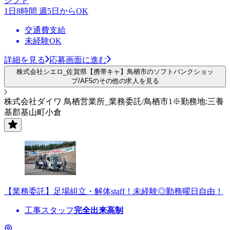
シフト
1日8時間 週5日からOK
交通費支給
未経験OK
詳細を見る
応募画面に進む
株式会社シエロ_佐賀県【携帯キャ】鳥栖市のソフトバンクショッ
プ/AF5のその他の求人を見る
株式会社ダイワ 鳥栖営業所_業務委託/鳥栖市1※勤務地:三養
基郡基山町小倉
【業務委託】足場組立・解体staff！未経験◎勤務曜日自由！
工事スタッフ
完全出来高制