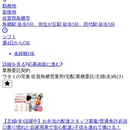
勤務地
面接地
佐賀県鳥栖市
鳥栖駅 徒歩5分、弥生が丘駅 徒歩5分、田代駅 徒歩5分
シフト
週4日からOK
未経験OK
詳細を見る
応募画面に進む
業務委託契約
ワタミの宅食 佐賀鳥栖営業所(宅配/業務委託/主婦(夫)向け)
【主婦(夫)活躍中】お弁当の配達スタッフ募集!普通免許必須
◎乗り慣れた自家用車で安心配達♪子供を連れて働ける！