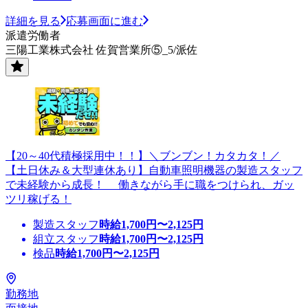
詳細を見る
応募画面に進む
派遣労働者
三陽工業株式会社 佐賀営業所⑤_5/派佐
【20～40代積極採用中！！】＼ブンブン！カタカタ！／
【土日休み＆大型連休あり】自動車照明機器の製造スタッフ
で未経験から成長！ 働きながら手に職をつけられ、ガッ
ツリ稼げる！
製造スタッフ
時給
1,700
円〜
2,125
円
組立スタッフ
時給
1,700
円〜
2,125
円
検品
時給
1,700
円〜
2,125
円
勤務地