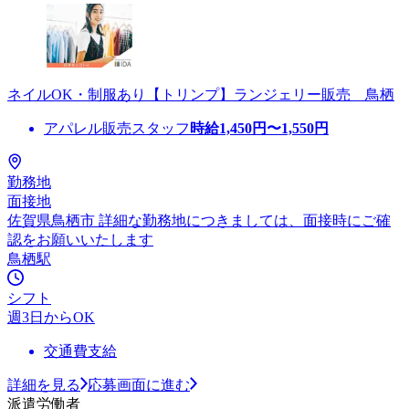
ネイルOK・制服あり【トリンプ】ランジェリー販売 鳥栖
アパレル販売スタッフ
時給
1,450
円〜
1,550
円
勤務地
面接地
佐賀県鳥栖市 詳細な勤務地につきましては、面接時にご確
認をお願いいたします
鳥栖駅
シフト
週3日からOK
交通費支給
詳細を見る
応募画面に進む
派遣労働者