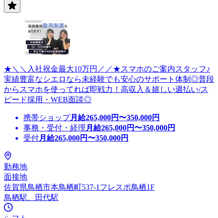
★＼＼入社祝金最大10万円／／★スマホのご案内スタッフ♪
実績豊富なシエロなら未経験でも安心のサポート体制◎普段
からスマホを使ってれば即戦力！高収入＆嬉しい週払い/ス
ピード採用・WEB面談◎
携帯ショップ
月給
265,000
円〜
350,000
円
事務・受付・経理
月給
265,000
円〜
350,000
円
受付
月給
265,000
円〜
350,000
円
勤務地
面接地
佐賀県鳥栖市本鳥栖町537-1フレスポ鳥栖1F
鳥栖駅、田代駅