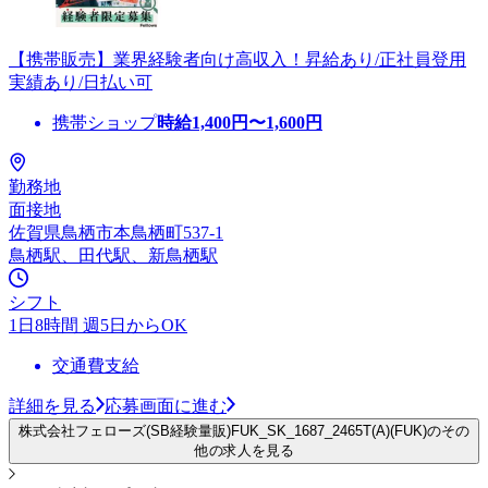
【携帯販売】業界経験者向け高収入！昇給あり/正社員登用
実績あり/日払い可
携帯ショップ
時給
1,400
円〜
1,600
円
勤務地
面接地
佐賀県鳥栖市本鳥栖町537-1
鳥栖駅、田代駅、新鳥栖駅
シフト
1日8時間 週5日からOK
交通費支給
詳細を見る
応募画面に進む
株式会社フェローズ(SB経験量販)FUK_SK_1687_2465T(A)(FUK)のその
他の求人を見る