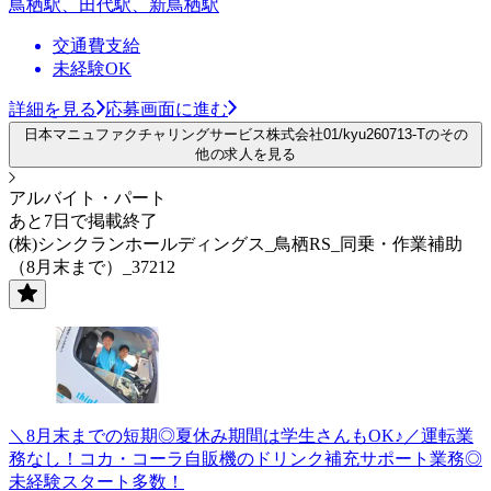
鳥栖駅、田代駅、新鳥栖駅
交通費支給
未経験OK
詳細を見る
応募画面に進む
日本マニュファクチャリングサービス株式会社01/kyu260713-Tのその
他の求人を見る
アルバイト・パート
あと7日で掲載終了
(株)シンクランホールディングス_鳥栖RS_同乗・作業補助
（8月末まで）_37212
＼8月末までの短期◎夏休み期間は学生さんもOK♪／運転業
務なし！コカ・コーラ自販機のドリンク補充サポート業務◎
未経験スタート多数！