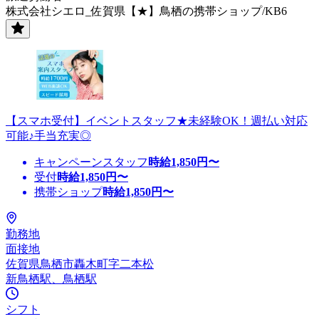
株式会社シエロ_佐賀県【★】鳥栖の携帯ショップ/KB6
【スマホ受付】イベントスタッフ★未経験OK！週払い対応
可能♪手当充実◎
キャンペーンスタッフ
時給
1,850
円〜
受付
時給
1,850
円〜
携帯ショップ
時給
1,850
円〜
勤務地
面接地
佐賀県鳥栖市轟木町字二本松
新鳥栖駅、鳥栖駅
シフト