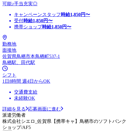
可能♪手当充実◎
キャンペーンスタッフ
時給
1,850
円〜
受付
時給
1,850
円〜
携帯ショップ
時給
1,850
円〜
勤務地
面接地
佐賀県鳥栖市本鳥栖町537-1
鳥栖駅、田代駅
シフト
1日8時間 週4日からOK
交通費支給
未経験OK
詳細を見る
応募画面に進む
派遣労働者
株式会社シエロ_佐賀県【携帯キャ】鳥栖市のソフトバンク
ショップ/AF5