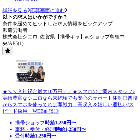
詳細を見る
応募画面に進む
以下の求人はいかがですか？
条件を緩めてヒットした求人情報をピックアップ
派遣労働者
株式会社シエロ_佐賀県【携帯キャ】auショップ鳥栖中
央/AF5(1)
★＼＼入社祝金最大10万円／／★スマホのご案内スタッフ♪
実績豊富なシエロなら未経験でも安心のサポート体制◎普段
からスマホを使ってれば即戦力！高収入＆嬉しい週払い/ス
ピード採用・WEB面談◎
携帯ショップ
時給
1,250
円〜
事務・受付・経理
時給
1,250
円〜
受付
時給
1,250
円〜