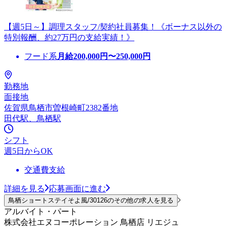
【週5日～】調理スタッフ/契約社員募集！《ボーナス以外の
特別報酬、約27万円の支給実績！》
フード系
月給
200,000
円〜
250,000
円
勤務地
面接地
佐賀県鳥栖市曽根崎町2382番地
田代駅、鳥栖駅
シフト
週5日からOK
交通費支給
詳細を見る
応募画面に進む
鳥栖ショートステイそよ風/30126のその他の求人を見る
アルバイト・パート
株式会社エヌコーポレーション 鳥栖店 リエジュ