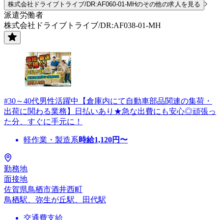
株式会社ドライブトライブ/DR:AF060-01-MHのその他の求人を見る
派遣労働者
株式会社ドライブトライブ/DR:AF038-01-MH
#30～40代男性活躍中【倉庫内にて自動車部品関連の集荷・
出荷に関わる業務】日払いあり★急な出費にも安心◎頑張っ
た分、すぐに手元に！
軽作業・製造系
時給
1,120
円〜
勤務地
面接地
佐賀県鳥栖市酒井西町
鳥栖駅、弥生が丘駅、田代駅
交通費支給