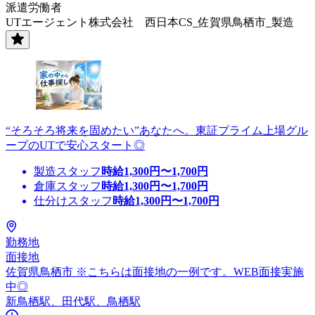
派遣労働者
UTエージェント株式会社 西日本CS_佐賀県鳥栖市_製造
“そろそろ将来を固めたい”あなたへ。東証プライム上場グル
ープのUTで安心スタート◎
製造スタッフ
時給
1,300
円〜
1,700
円
倉庫スタッフ
時給
1,300
円〜
1,700
円
仕分けスタッフ
時給
1,300
円〜
1,700
円
勤務地
面接地
佐賀県鳥栖市 ※こちらは面接地の一例です。WEB面接実施
中◎
新鳥栖駅、田代駅、鳥栖駅