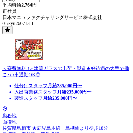
平均時給
2,764
円
正社員
日本マニュファクチャリングサービス株式会社
01/kyu260713-T
＜寮費無料!!＞建築ガラスの出荷・製造★好待遇の大手で働
こう♪車通勤OK◎
仕分けスタッフ
月給
235,000
円〜
入出荷業務スタッフ
月給
235,000
円〜
製造スタッフ
月給
235,000
円〜
勤務地
面接地
佐賀県鳥栖市 ★鹿児島本線・鳥栖駅より徒歩18分