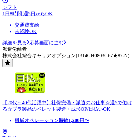
シフト
1日8時間 週5日からOK
交通費支給
未経験OK
詳細を見る
応募画面に進む
派遣労働者
株式会社綜合キャリアオプション(1314GH0803G67★87-N)
【20代～40代活躍中】社保完備・派遣のお仕事☆週5で働け
る☆プラ製品のペレット製造・成形OP/日払いOK
機械オペレーション
時給
1,200
円〜