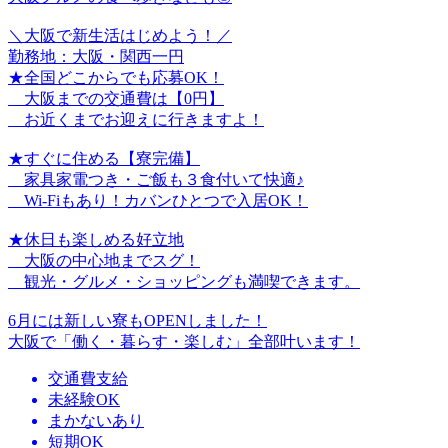
＼大阪で新生活はじめよう！／
勤務地：大阪・関西一円
★全国どこからでも応募OK！
大阪までの交通費は【0円】
お近くまでお迎えに行きますよ！
★すぐに住める【寮完備】
家具家電つき・ご飯も３食付いて快適♪
Wi-Fiもあり！カバンひとつで入居OK！
★休日も楽しめる好立地
大阪の中心地までスグ！
観光・グルメ・ショッピングも満喫できます。
6月には新しい寮もOPENしました！
大阪で「働く・暮らす・楽しむ」全部叶います！
交通費支給
未経験OK
まかないあり
短期OK