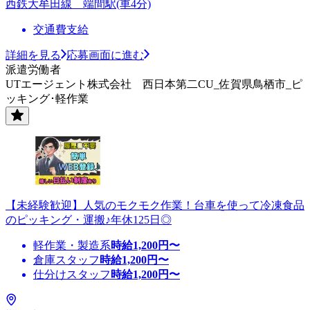
西鉄大牟田線 端間駅(車4分)
交通費支給
詳細を見る
応募画面に進む
派遣労働者
UTエージェント株式会社 西日本第二CU_佐賀県鳥栖市_ピ
ッキング･軽作業
【未経験歓迎】人気のモクモク作業！台車を使って冷凍食品
のピッキング・運搬♪年休125日◎
軽作業・製造系
時給
1,200
円〜
倉庫スタッフ
時給
1,200
円〜
仕分けスタッフ
時給
1,200
円〜