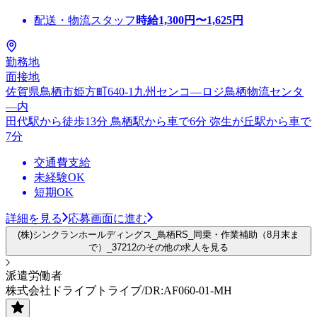
配送・物流スタッフ
時給
1,300
円〜
1,625
円
勤務地
面接地
佐賀県鳥栖市姫方町640-1九州センコ―ロジ鳥栖物流センタ
―内
田代駅から徒歩13分 鳥栖駅から車で6分 弥生が丘駅から車で
7分
交通費支給
未経験OK
短期OK
詳細を見る
応募画面に進む
(株)シンクランホールディングス_鳥栖RS_同乗・作業補助（8月末ま
で）_37212のその他の求人を見る
派遣労働者
株式会社ドライブトライブ/DR:AF060-01-MH