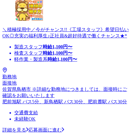
＼積極採用中／今がチャンス!!《工場スタッフ》希望日払い
OK◎充実の福利厚生♪正社員&超好待遇で働くチャンス★*
製造スタッフ
時給
1,100
円〜
検査スタッフ
時給
1,100
円〜
軽作業・製造系
時給
1,100
円〜
勤務地
面接地
佐賀県鳥栖市 ※詳細な勤務地につきましては、面接時にご
確認をお願いいたします
肥前旭駅 バス5分、新鳥栖駅 バス30分、肥前麓駅 バス30分
交通費支給
未経験OK
詳細を見る
応募画面に進む