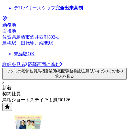
デリバリースタッフ
完全出来高制
勤務地
面接地
佐賀県鳥栖市酒井西町803-1
鳥栖駅、田代駅、端間駅
未経験OK
詳細を見る
応募画面に進む
ワタミの宅食 佐賀鳥栖営業所(宅配/業務委託/主婦(夫)向け)のその他の
求人を見る
新着
契約社員
鳥栖ショートステイそよ風/30126