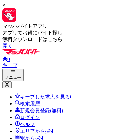
×
マッハバイトアプリ
アプリでお得にバイト探し！
無料ダウンロードはこちら
開く
0
キープ
メニュー
キープした求人を見る
0
検索履歴
新規会員登録(無料)
ログイン
ヘルプ
エリアから探す
駅から探す