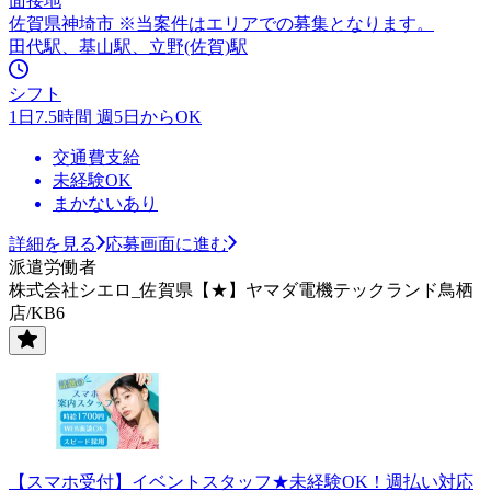
面接地
佐賀県神埼市 ※当案件はエリアでの募集となります。
田代駅、基山駅、立野(佐賀)駅
シフト
1日7.5時間 週5日からOK
交通費支給
未経験OK
まかないあり
詳細を見る
応募画面に進む
派遣労働者
株式会社シエロ_佐賀県【★】ヤマダ電機テックランド鳥栖
店/KB6
【スマホ受付】イベントスタッフ★未経験OK！週払い対応