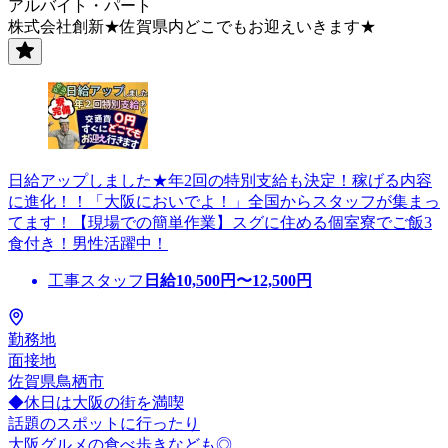
アルバイト・パート
株式会社創新★佐賀県内どこでもお迎えいきます★
日給アップしました★年2回の特別支給も決定！稼げる内容
に進化！！「大阪においでよ！」全国からスタッフが集まっ
てます！【現場での簡単作業】スグに住める個室寮でご飯3
食付き！男性活躍中！
工事スタッフ
日給
10,500
円〜
12,500
円
勤務地
面接地
佐賀県鳥栖市
◆休日は大阪の街を満喫
話題のスポットに行ったり
大阪グルメの食べ歩きなども◎