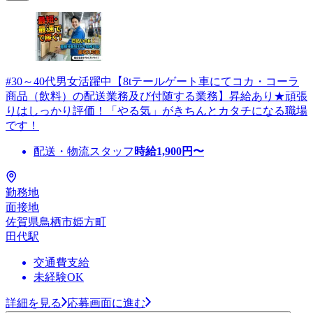
#30～40代男女活躍中【8tテールゲート車にてコカ・コーラ
商品（飲料）の配送業務及び付随する業務】昇給あり★頑張
りはしっかり評価！「やる気」がきちんとカタチになる職場
です！
配送・物流スタッフ
時給
1,900
円〜
勤務地
面接地
佐賀県鳥栖市姫方町
田代駅
交通費支給
未経験OK
詳細を見る
応募画面に進む