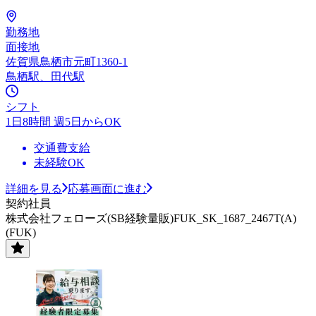
勤務地
面接地
佐賀県鳥栖市元町1360-1
鳥栖駅、田代駅
シフト
1日8時間 週5日からOK
交通費支給
未経験OK
詳細を見る
応募画面に進む
契約社員
株式会社フェローズ(SB経験量販)FUK_SK_1687_2467T(A)
(FUK)