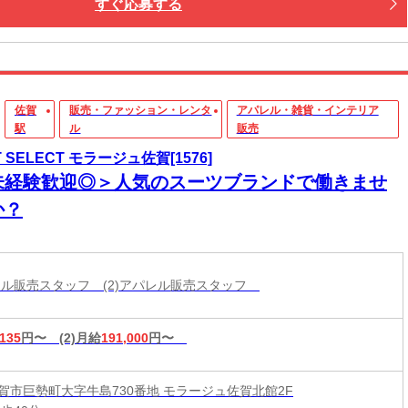
すぐ応募する
佐賀
販売・ファッション・レンタ
アパレル・雑貨・インテリア
駅
ル
販売
T SELECT モラージュ佐賀[1576]
未経験歓迎◎＞人気のスーツブランドで働きませ
か？
パレル販売スタッフ (2)アパレル販売スタッフ
,135
円〜
(2)月給
191,000
円〜
賀市巨勢町大字牛島730番地 モラージュ佐賀北館2F