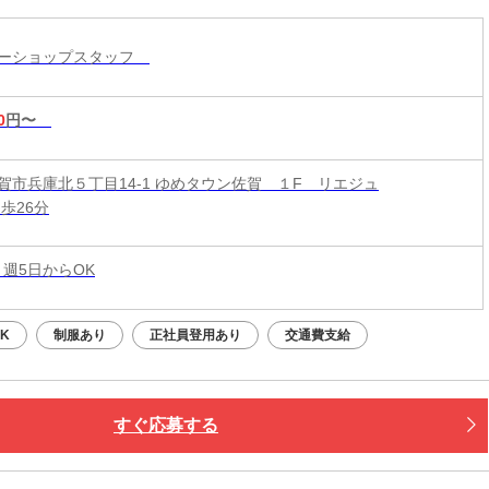
リーショップスタッフ
0
円〜
賀市兵庫北５丁目14-1 ゆめタウン佐賀 １F リエジュ
歩26分
 週5日からOK
K
制服あり
正社員登用あり
交通費支給
すぐ応募する