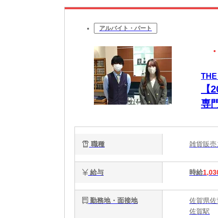
アルバイト・パート
THE
【
専
職種
雑貨販
給与
時給
1,03
勤務地・面接地
佐賀県佐
佐賀駅