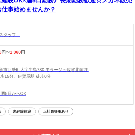
未経験OK×週5日勤務》長期勤務歓迎☆メガネ販売
お仕事始めませんか？
売スタッフ
0
円〜
1,360
円
賀市巨勢町大字牛島730 モラージュ佐賀北館2F
徒歩15分、伊賀屋駅 徒歩0分
 週5日からOK
給
未経験歓迎
正社員登用あり