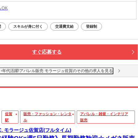
らOK
問
スキルが身に付く
交通費支給
登録制
すぐ応募する
0円!幅広い年代活躍!アパレル販売 モラージュ佐賀のその他の求人を見る
佐賀
販売・ファッション・レンタ
アパレル・雑貨・インテリア
駅
ル
販売
G.C. モラージュ佐賀店(フルタイム)