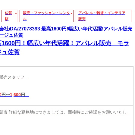
佐賀
販売・ファッション・レンタ
アパレル・雑貨・インテリア
駅
ル
販売
会社iDA/27078393 最高1600円!幅広い年代活躍!アパレル販売
ージュ佐賀
高1600円！幅広い年代活躍！アパレル販売 モラ
ジュ佐賀
ル販売スタッフ
0
円〜
1,600
円
賀市 詳細な勤務地につきましては、面接時にご確認をお願いいたし