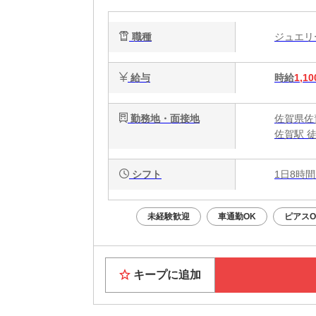
職種
ジュエ
給与
時給
1,10
勤務地・面接地
佐賀県佐
佐賀駅 徒
シフト
1日8時間
未経験歓迎
車通勤OK
ピアスO
キープに追加