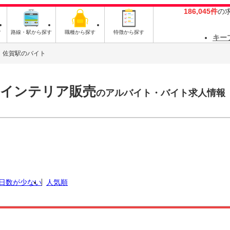
186,045件
の
す
路線・駅から探す
職種から探す
特徴から探す
キー
佐賀駅のバイト
・インテリア販売
のアルバイト・バイト求人情報
日数が少ない
人気順