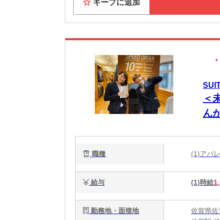
キープに追加
SUI
＜
ん
職種
(1)ア
給与
(1)時給
1
勤務地・面接地
佐賀県佐