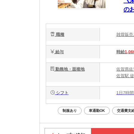
《
の
職種
雑貨販
給与
時給
1,06
勤務地・面接地
佐賀県佐
佐賀駅 
シフト
1日7時間
制服あり
車通勤OK
交通費支