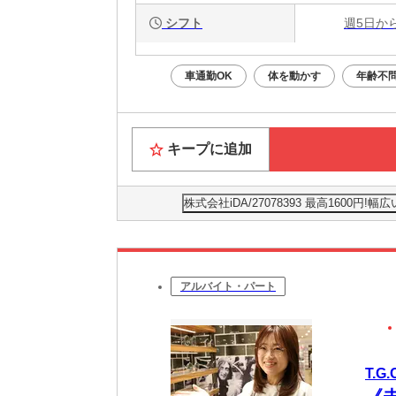
シフト
週5日か
車通勤OK
体を動かす
年齢不
キープに追加
株式会社iDA/27078393 最高160
アルバイト・パート
T.