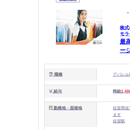
株式
モラ
最
ー
職種
アパレ
給与
時給
1,40
勤務地・面接地
佐賀県佐
ます
佐賀駅