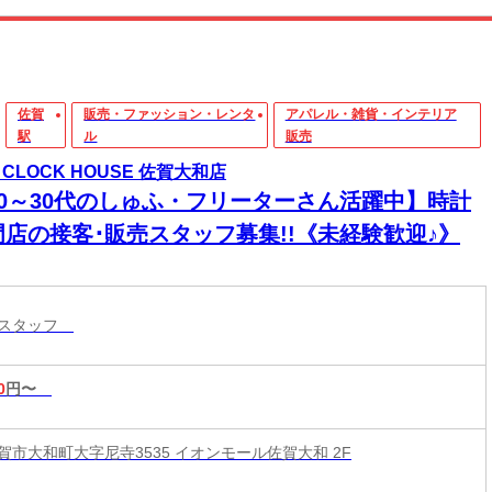
佐賀
販売・ファッション・レンタ
アパレル・雑貨・インテリア
駅
ル
販売
 CLOCK HOUSE 佐賀大和店
20～30代のしゅふ・フリーターさん活躍中】時計
門店の接客･販売スタッフ募集!!《未経験歓迎♪》
売スタッフ
0
円〜
賀市大和町大字尼寺3535 イオンモール佐賀大和 2F