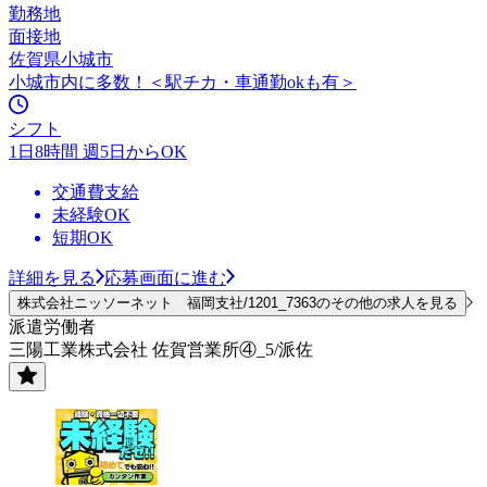
勤務地
面接地
佐賀県小城市
小城市内に多数！＜駅チカ・車通勤okも有＞
シフト
1日8時間 週5日からOK
交通費支給
未経験OK
短期OK
詳細を見る
応募画面に進む
株式会社ニッソーネット 福岡支社/1201_7363のその他の求人を見る
派遣労働者
三陽工業株式会社 佐賀営業所④_5/派佐