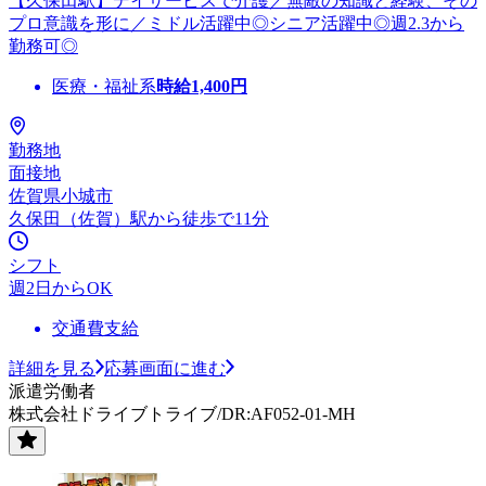
【久保田駅】デイサービスで介護／無敵の知識と経験、その
プロ意識を形に／ミドル活躍中◎シニア活躍中◎週2.3から
勤務可◎
医療・福祉系
時給
1,400
円
勤務地
面接地
佐賀県小城市
久保田（佐賀）駅から徒歩で11分
シフト
週2日からOK
交通費支給
詳細を見る
応募画面に進む
派遣労働者
株式会社ドライブトライブ/DR:AF052-01-MH