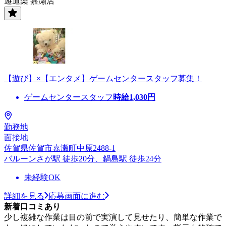
遊道楽 嘉瀬店
【遊び】×【エンタメ】ゲームセンタースタッフ募集！
ゲームセンタースタッフ
時給
1,030
円
勤務地
面接地
佐賀県佐賀市嘉瀬町中原2488-1
バルーンさが駅 徒歩20分、鍋島駅 徒歩24分
未経験OK
詳細を見る
応募画面に進む
新着口コミあり
少し複雑な作業は目の前で実演して見せたり、簡単な作業で