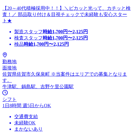
【20～40代積極採用中！！】＼ピカッと光って、カチッと検
査！／ 部品取り付け＆目視チェックで未経験も安心スター
ト★
製造スタッフ
時給
1,700
円〜
2,125
円
検査スタッフ
時給
1,700
円〜
2,125
円
検品
時給
1,700
円〜
2,125
円
勤務地
面接地
佐賀県佐賀市久保泉町 ※当案件はエリアでの募集となりま
す。
牛津駅、鍋島駅、吉野ケ里公園駅
シフト
1日8時間 週5日からOK
交通費支給
未経験OK
まかないあり