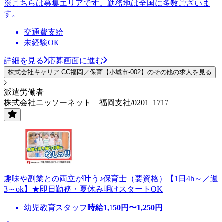
※こちらは募集エリアです。勤務地は全国に多数ございま
す。
交通費支給
未経験OK
詳細を見る
応募画面に進む
株式会社キャリア CC福岡／保育【小城市-002】のその他の求人を見る
派遣労働者
株式会社ニッソーネット 福岡支社/0201_1717
趣味や副業との両立が叶う♪保育士（要資格）【1日4h～／週
3～ok】★即日勤務・夏休み明けスタートOK
幼児教育スタッフ
時給
1,150
円〜
1,250
円