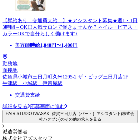
【昇給あり！交通費支給！】★アシスタント募集★週1・1日
3時間～OK◎人気サロンで働きませんか？ネイル・ピアス・
カラーOKで自分らしく働けます♪
美容師
時給
1,040
円〜
1,400
円
勤務地
面接地
佐賀県小城市三日月町久米1295-2 ザ・ビッグ三日月店1F
牛津駅、小城駅、伊賀屋駅
交通費支給
詳細を見る
応募画面に進む
HAIR STUDIO IWASAKI 佐賀三日月店［パート］アシスタント(株式会
社ハクブン)のその他の求人を見る
派遣労働者
株式会社アズスタッフ