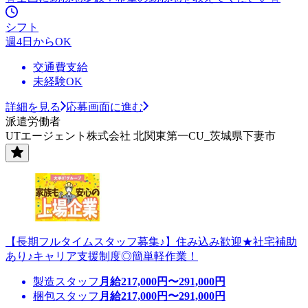
シフト
週4日からOK
交通費支給
未経験OK
詳細を見る
応募画面に進む
派遣労働者
UTエージェント株式会社 北関東第一CU_茨城県下妻市
【長期フルタイムスタッフ募集♪】住み込み歓迎★社宅補助
あり♪キャリア支援制度◎簡単軽作業！
製造スタッフ
月給
217,000
円〜
291,000
円
梱包スタッフ
月給
217,000
円〜
291,000
円