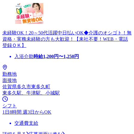
未経験OK！20～50代活躍中日払いOK◆介護のオシゴト！無
資格・実務未経験の方も大歓迎！【来社不要！WEB・電話
登録ＯＫ】
入浴介助
時給
1,200
円〜
1,250
円
勤務地
面接地
佐賀県多久市東多久町
東多久駅、牛津駅、小城駅
シフト
1日8時間 週3日からOK
交通費支給