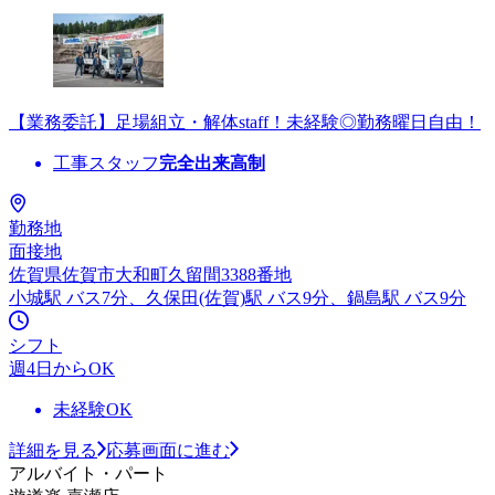
【業務委託】足場組立・解体staff！未経験◎勤務曜日自由！
工事スタッフ
完全出来高制
勤務地
面接地
佐賀県佐賀市大和町久留間3388番地
小城駅 バス7分、久保田(佐賀)駅 バス9分、鍋島駅 バス9分
シフト
週4日からOK
未経験OK
詳細を見る
応募画面に進む
アルバイト・パート