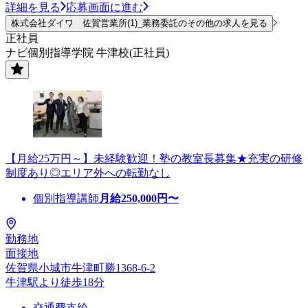
詳細を見る
応募画面に進む
株式会社ダイワ 佐賀営業所(1)_業務委託のその他の求人を見る
正社員
ナビ個別指導学院 牛津校(正社員)
【月給25万円～】未経験歓迎！塾の教室長募集★充実の研修
制度あり◎エリア外への転勤なし
個別指導講師
月給
250,000
円〜
勤務地
面接地
佐賀県小城市牛津町勝1368-6-2
牛津駅より徒歩18分
交通費支給