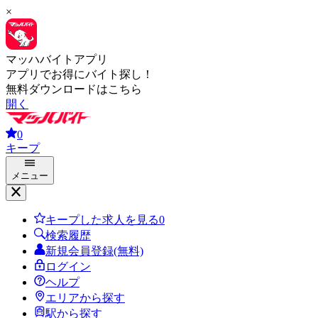
×
マッハバイトアプリ
アプリでお得にバイト探し！
無料ダウンロードはこちら
開く
0
キープ
メニュー
キープした求人を見る
0
検索履歴
新規会員登録(無料)
ログイン
ヘルプ
エリアから探す
駅から探す