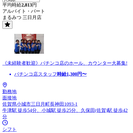
平均時給
2,813
円
アルバイト・パート
まるみつ 三日月店
《未経験者歓迎》パチンコ店のホール、カウンター大募集!
パチンコ店スタッフ
時給
1,300
円〜
勤務地
面接地
佐賀県小城市三日月町長神田1093-1
牛津駅 徒歩54分、小城駅 徒歩25分、久保田(佐賀)駅 徒歩42
分
シフト