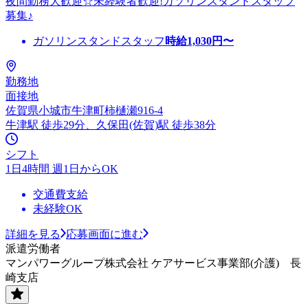
夜間勤務大歓迎☆未経験者歓迎!ガソリンスタンドスタッフ
募集♪
ガソリンスタンドスタッフ
時給
1,030
円〜
勤務地
面接地
佐賀県小城市牛津町柿樋瀬916-4
牛津駅 徒歩29分、久保田(佐賀)駅 徒歩38分
シフト
1日4時間 週1日からOK
交通費支給
未経験OK
詳細を見る
応募画面に進む
派遣労働者
マンパワーグループ株式会社 ケアサービス事業部(介護) 長
崎支店