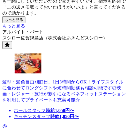
も一緒にしていただいたので覚えやすいです。指示も的確で
「この辺メモ取っておいたほうがいいよ」と言ってくださる
ので助かります。
もっと見る
もっと見る
アルバイト・パート
スシロー佐賀鍋島店（株式会社あきんどスシロー）
髪型・髪色自由♪週2日、1日3時間からOK！ライフスタイル
に合わせてロングシフトや短時間勤務も相談可能です◎映
画・レジャー・旅行が割引になるベネフィットステーション
を利用してプライベートも充実可能☆
ホールスタッフ
時給
1,050
円〜
キッチンスタッフ
時給
1,050
円〜