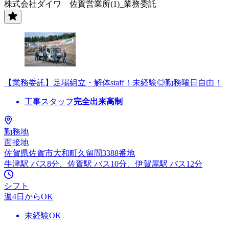
株式会社ダイワ 佐賀営業所(1)_業務委託
【業務委託】足場組立・解体staff！未経験◎勤務曜日自由！
工事スタッフ
完全出来高制
勤務地
面接地
佐賀県佐賀市大和町久留間3388番地
牛津駅 バス8分、佐賀駅 バス10分、伊賀屋駅 バス12分
シフト
週4日からOK
未経験OK