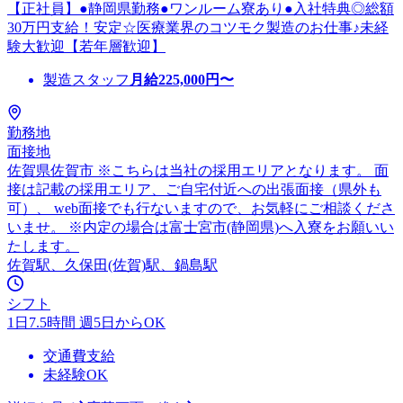
【正社員】●静岡県勤務●ワンルーム寮あり●入社特典◎総額
30万円支給！安定☆医療業界のコツモク製造のお仕事♪未経
験大歓迎【若年層歓迎】
製造スタッフ
月給
225,000
円〜
勤務地
面接地
佐賀県佐賀市 ※こちらは当社の採用エリアとなります。 面
接は記載の採用エリア、ご自宅付近への出張面接（県外も
可）、 web面接でも行ないますので、お気軽にご相談くださ
いませ。 ※内定の場合は富士宮市(静岡県)へ入寮をお願いい
たします。
佐賀駅、久保田(佐賀)駅、鍋島駅
シフト
1日7.5時間 週5日からOK
交通費支給
未経験OK