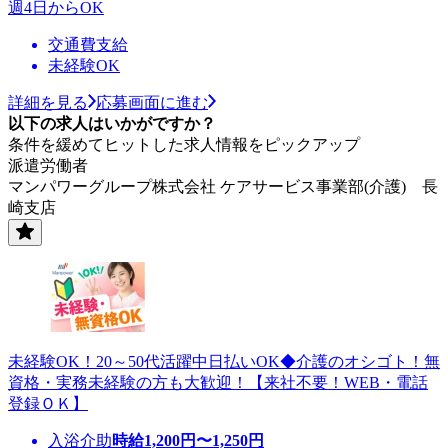
週4日からOK
交通費支給
未経験OK
詳細を見る
応募画面に進む
以下の求人はいかがですか？
条件を緩めてヒットした求人情報をピックアップ
派遣労働者
マンパワーグループ株式会社 ケアサービス事業部(介護) 長
崎支店
未経験OK！20～50代活躍中日払いOK◆介護のオシゴト！無
資格・実務未経験の方も大歓迎！【来社不要！WEB・電話
登録ＯＫ】
入浴介助
時給
1,200
円〜
1,250
円