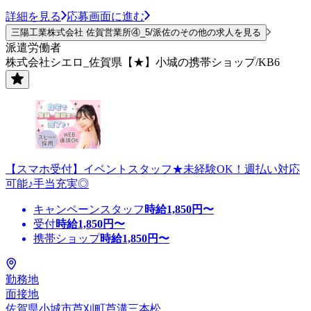
詳細を見る
応募画面に進む
三陽工業株式会社 佐賀営業所④_5/派佐のその他の求人を見る
派遣労働者
株式会社シエロ_佐賀県【★】小城の携帯ショップ/KB6
【スマホ受付】イベントスタッフ★未経験OK！週払い対応
可能♪手当充実◎
キャンペーンスタッフ
時給
1,850
円〜
受付
時給
1,850
円〜
携帯ショップ
時給
1,850
円〜
勤務地
面接地
佐賀県小城市芦刈町芦溝三本松