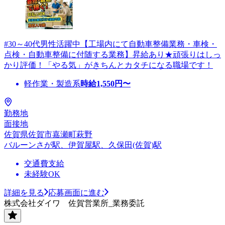
#30～40代男性活躍中【工場内にて自動車整備業務・車検・
点検・自動車整備に付随する業務】昇給あり★頑張りはしっ
かり評価！「やる気」がきちんとカタチになる職場です！
軽作業・製造系
時給
1,550
円〜
勤務地
面接地
佐賀県佐賀市嘉瀬町萩野
バルーンさが駅、伊賀屋駅、久保田(佐賀)駅
交通費支給
未経験OK
詳細を見る
応募画面に進む
株式会社ダイワ 佐賀営業所_業務委託