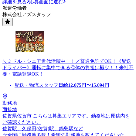
詳細を見る
応募画面に進む
派遣労働者
株式会社アズスタッフ
＼ミドル・シニア世代活躍中！！／普通免許でOK！《配送
ドライバー》運転に集中できる◎体の負担は極少！！来社不
要・電話登録OK！
配送・物流スタッフ
日給
12,075
円〜
15,094
円
勤務地
面接地
佐賀県佐賀市 こちらは募集エリアです。勤務地は原稿内を
ご確認ください。
佐賀駅、久保田(佐賀)駅、鍋島駅など
☆全国に勤務地多数！希望の勤務地を教えてください☆