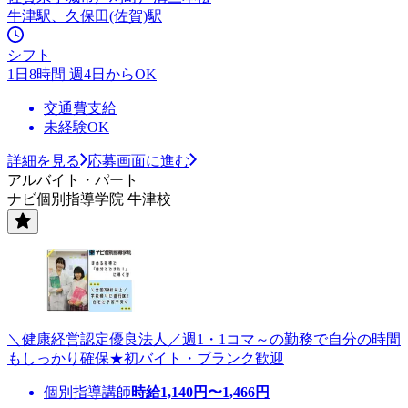
牛津駅、久保田(佐賀)駅
シフト
1日8時間 週4日からOK
交通費支給
未経験OK
詳細を見る
応募画面に進む
アルバイト・パート
ナビ個別指導学院 牛津校
＼健康経営認定優良法人／週1・1コマ～の勤務で自分の時間
もしっかり確保★初バイト・ブランク歓迎
個別指導講師
時給
1,140
円〜
1,466
円