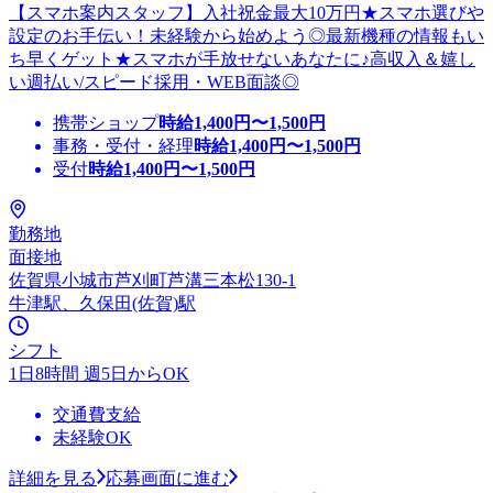
【スマホ案内スタッフ】入社祝金最大10万円★スマホ選びや
設定のお手伝い！未経験から始めよう◎最新機種の情報もい
ち早くゲット★スマホが手放せないあなたに♪高収入＆嬉し
い週払い/スピード採用・WEB面談◎
携帯ショップ
時給
1,400
円〜
1,500
円
事務・受付・経理
時給
1,400
円〜
1,500
円
受付
時給
1,400
円〜
1,500
円
勤務地
面接地
佐賀県小城市芦刈町芦溝三本松130-1
牛津駅、久保田(佐賀)駅
シフト
1日8時間 週5日からOK
交通費支給
未経験OK
詳細を見る
応募画面に進む