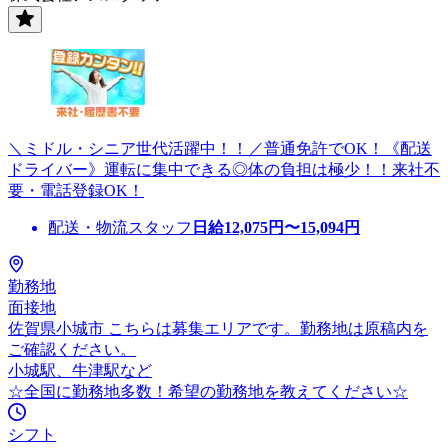
＼ミドル・シニア世代活躍中！！／普通免許でOK！《配送
ドライバー》運転に集中できる◎体の負担は極少！！来社不
要・電話登録OK！
配送・物流スタッフ
日給
12,075
円〜
15,094
円
勤務地
面接地
佐賀県小城市 こちらは募集エリアです。勤務地は原稿内を
ご確認ください。
小城駅、牛津駅など
☆全国に勤務地多数！希望の勤務地を教えてください☆
シフト