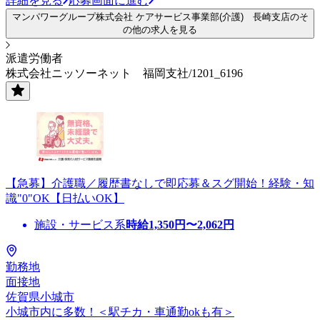
詳細を見る
応募画面に進む
マンパワーグループ株式会社 ケアサービス事業部(介護) 長崎支店のそ
の他の求人を見る
派遣労働者
株式会社ニッソーネット 福岡支社/1201_6196
【急募】介護職／履歴書なしで即応募＆スグ開始！経験・知
識"0"OK【日払いOK】
施設・サービス系
時給
1,350
円〜
2,062
円
勤務地
面接地
佐賀県小城市
小城市内に多数！＜駅チカ・車通勤okも有＞