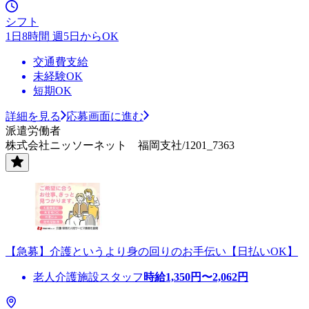
シフト
1日8時間 週5日からOK
交通費支給
未経験OK
短期OK
詳細を見る
応募画面に進む
派遣労働者
株式会社ニッソーネット 福岡支社/1201_7363
【急募】介護というより身の回りのお手伝い【日払いOK】
老人介護施設スタッフ
時給
1,350
円〜
2,062
円