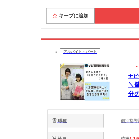
キープに追加
アルバイト・パート
ナビ
＼
分
職種
個別指
給与
時給
1,14