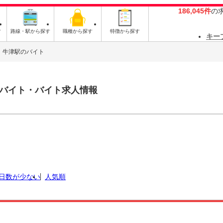
186,045件
の
す
路線・駅から探す
職種から探す
特徴から探す
キー
牛津駅のバイト
バイト・バイト求人情報
日数が少ない
人気順