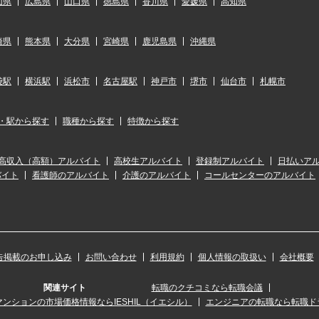
山県
広島県
山口県
徳島県
香川県
愛媛県
高知県
崎県
熊本県
大分県
宮崎県
鹿児島県
沖縄県
袋駅
横浜駅
浜松市
名古屋駅
神戸市
堺市
仙台市
札幌市
・駅から探す
職種から探す
特徴から探す
高収入（高額）アルバイト
高校生アルバイト
登録制アルバイト
日払いア
バイト
看護師のアルバイト
介護のアルバイト
コールセンターのアルバイト
告掲載のお申し込み
お問い合わせ
利用規約
個人情報の取扱い
会社概要
関連サイト
転職のクチコミなら転職会議
ンションの市場価格情報ならIESHIL（イエシル）
エンジニアの転職なら転職ド