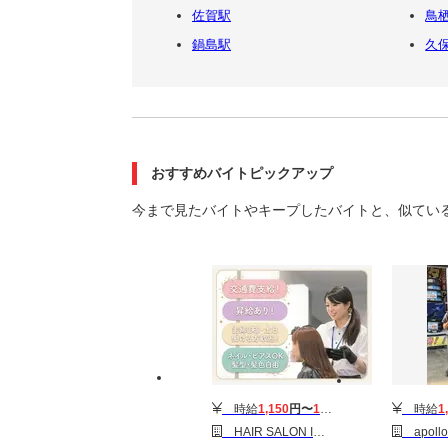
佐賀駅
鳥
鍋島駅
久保
おすすめバイトピックアップ
今まで見たバイトやキープしたバイトと、似てい
時給
1,150
円〜
1,600
円
時給
1
HAIR SALON IWASAKI 佐賀牛津店［パート］スタイリスト(株式会社ハクブン)
apollostat