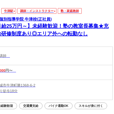
牛津駅
講師・インストラクター
塾・家庭教師
個別指導学院 牛津校(正社員)
月給25万円～】未経験歓迎！塾の教室長募集★充
の研修制度あり◎エリア外への転勤なし
導講師
000
円〜
市牛津町勝1368-6-2
り徒歩18分
未経験歓迎
交通費支給
バイク通勤OK
スキルが身に付く