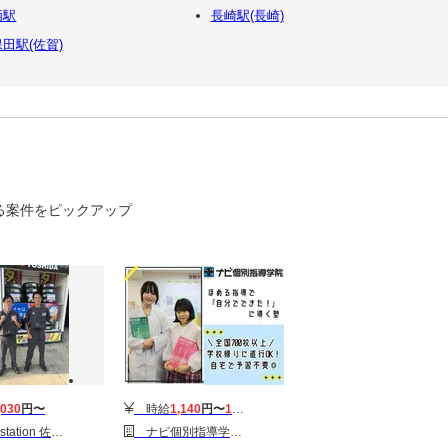
栖駅
長崎駅(長崎)
田駅(佐賀)
る案件をピックアップ
,030
円〜
時給
1,140
円〜
1,466
円
ion 佐賀バイパスSS
ナビ個別指導学院 牛津校