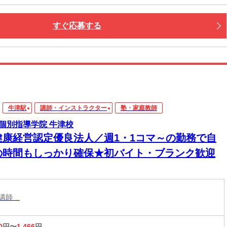
すぐ応募する
牛津駅
講師・インストラクター
塾・家庭教師
個別指導学院 牛津校
健康経営認定優良法人／週1・1コマ～の勤務で自
の時間もしっかり確保★初バイト・ブランク歓迎
導講師
0
円〜
1,466
円