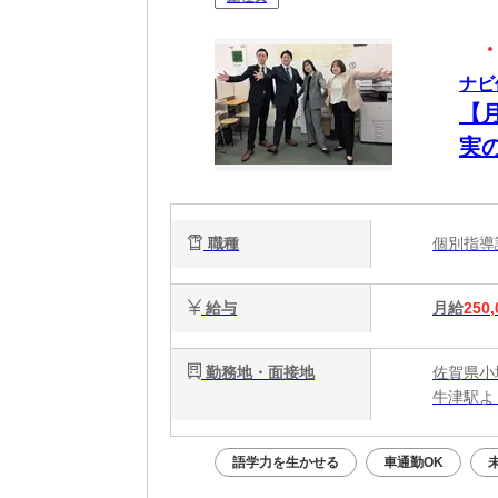
ナビ
【
実
職種
個別指
給与
月給
250,
勤務地・面接地
佐賀県小城
牛津駅よ
語学力を生かせる
車通勤OK