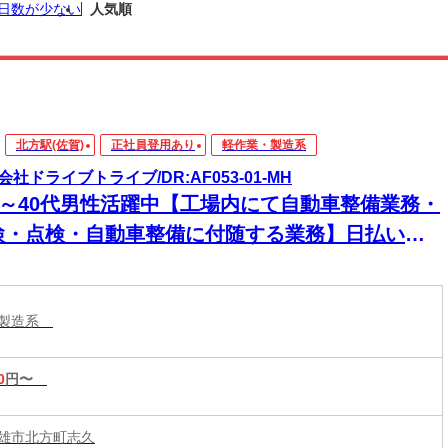
日数が少ない
人気順
北方駅(佐賀)
正社員登用あり
軽作業・製造系
会社ドライブトライブ/DR:AF053-01-MH
30～40代男性活躍中【工場内にて自動車整備業務・
検・点検・自動車整備に付随する業務】日払いあ
★急な出費にも安心◎頑張った分、すぐに手元
！
・製造系
0
円〜
雄市北方町志久