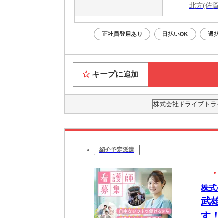
北方(佐
正社員登用あり
日払いOK
週
キープに追加
株式会社ドライブトライブ
紹介予定派遣
株式
武
す