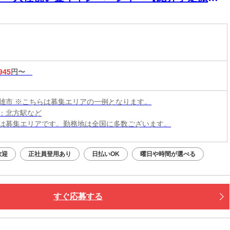
】
945
円〜
雄市 ※こちらは募集エリアの一例となります。
：北方駅など
は募集エリアです。勤務地は全国に多数ございます。
歓迎
正社員登用あり
日払いOK
曜日や時間が選べる
すぐ応募する