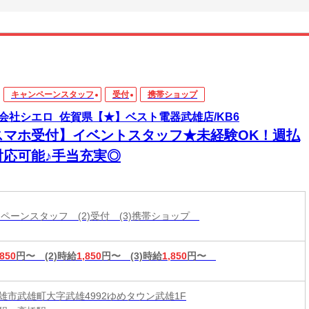
キャンペーンスタッフ
受付
携帯ショップ
会社シエロ_佐賀県【★】ベスト電器武雄店/KB6
スマホ受付】イベントスタッフ★未経験OK！週払
対応可能♪手当充実◎
ャンペーンスタッフ (2)受付 (3)携帯ショップ
,850
円〜
(2)時給
1,850
円〜
(3)時給
1,850
円〜
雄市武雄町大字武雄4992ゆめタウン武雄1F