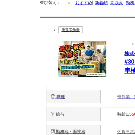
並び替え：
おすすめ
新着順
高収入
勤務
派遣労働者
株式
#
車
り
に
職種
軽作業
給与
時給
1,55
勤務地・面接地
佐賀県武