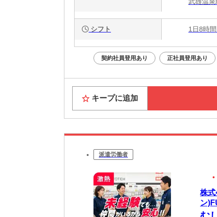
武雄温泉
シフト
1日8時間
契約社員登用あり
正社員登用あり
キープに追加
派遣労働者
株式
ン)F
む