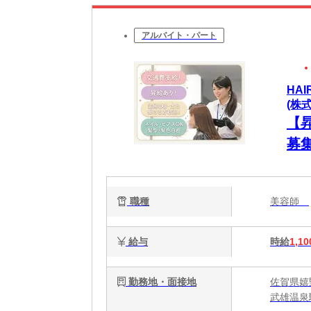
アルバイト・パート
HA
(株
【
募
歓
ます
職種
美容師
給与
時給
1,10
勤務地・面接地
佐賀県嬉
武雄温泉