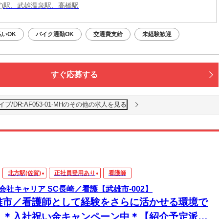
賀)駅、武雄温泉駅、高橋駅
払いOK
バイク通勤OK
交通費支給
未経験歓迎
すぐ応募する
/DR:AF053-01-MHのその他の求人を見る
北方駅(佐賀)
正社員登用あり
看護師
会社キャリア SC長崎／看護【武雄市-002】
雄市／看護師として経験をさらに活かせる環境で
！＊入社祝い金キャンペーン中＊【紹介予定派