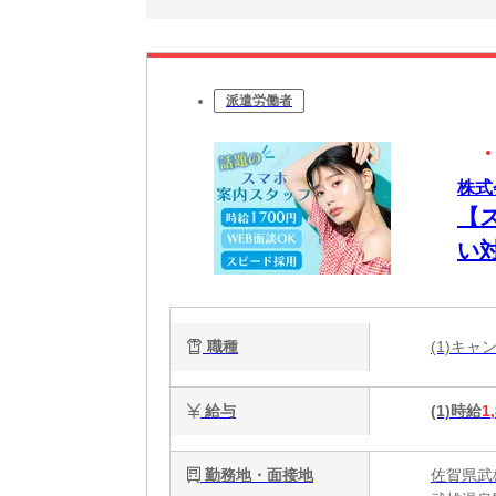
派遣労働者
株式
【
い
職種
(1)キ
給与
(1)時給
1
勤務地・面接地
佐賀県武