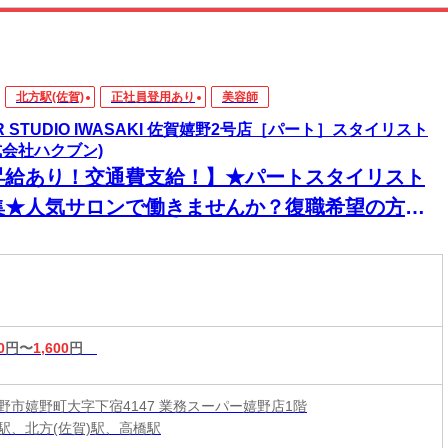
北方駅(佐賀)
正社員登用あり
美容師
IR STUDIO IWASAKI 佐賀嬉野2号店［パート］スタイリスト
式会社ハクブン)
昇給あり！交通費支給！】★パートスタイリスト
集★人気サロンで働きませんか？復職希望の方大
迎◎ネイル・ピアス・カラーOKで自分らしく働け
♪
0
円〜
1,600
円
野市嬉野町大字下宿4147 業務スーパー嬉野店1階
駅、北方(佐賀)駅、高橋駅