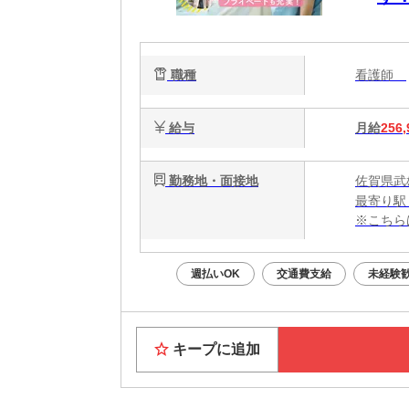
遣
職種
看護師
給与
月給
256,
勤務地・面接地
佐賀県武
最寄り駅
※こちら
週払いOK
交通費支給
未経験
キープに追加