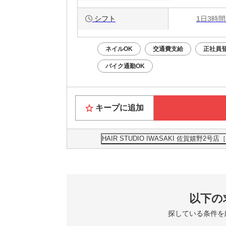
シフト
1日3時間
ネイルOK
交通費支給
正社員
バイク通勤OK
キープに追加
HAIR STUDIO IWASAKI 佐賀嬉
以下の
探している条件を