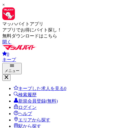
×
マッハバイトアプリ
アプリでお得にバイト探し！
無料ダウンロードはこちら
開く
0
キープ
メニュー
キープした求人を見る
0
検索履歴
新規会員登録(無料)
ログイン
ヘルプ
エリアから探す
駅から探す