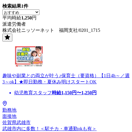
検索結果
1
件
平均時給
1,250
円
派遣労働者
株式会社ニッソーネット 福岡支社/0201_1715
趣味や副業との両立が叶う♪保育士（要資格）【1日4h～／週
3～ok】★即日勤務・夏休み明けスタートOK
幼児教育スタッフ
時給
1,150
円〜
1,250
円
勤務地
面接地
佐賀県武雄市
武雄市内に多数！＜駅チカ・車通勤okも有＞