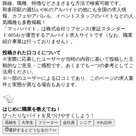
路線、職種、特徴などさまざまな方法で検索可能です。
和多田駅の週払いOKのアルバイトの他にも全国の求人情
報、カフェやアパレル、イベントスタッフのバイトなどの人
気職種も多数掲載！
「マッハバイト」は株式会社リブセンス(東証スタンダー
ド:6054) が運営するアルバイト求人サイトです（なお、職業
紹介事業は行っておりません）。
投稿された口コミについて
※実際に応募したユーザーが当時の内容に基いて投稿した主
観的なご意見・ご感想です。あくまでも一つの参考としてご
活用ください。
※一部のユーザーによる口コミであり、このページの求人案
件と実態が異なる場合もあります。
はじめに職業を教えてね！
ぴったりなバイトを見つけやすくしよう！
高校生
大学生
フリーター
会社員
シニア
それ以外
選択するとどうなるの？