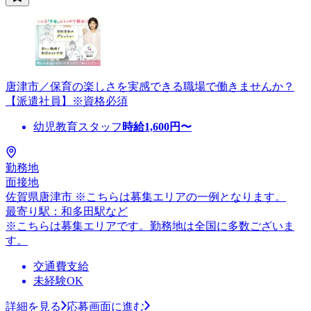
唐津市／保育の楽しさを実感できる職場で働きませんか？
【派遣社員】※資格必須
幼児教育スタッフ
時給
1,600
円〜
勤務地
面接地
佐賀県唐津市 ※こちらは募集エリアの一例となります。
最寄り駅：和多田駅など
※こちらは募集エリアです。勤務地は全国に多数ございま
す。
交通費支給
未経験OK
詳細を見る
応募画面に進む