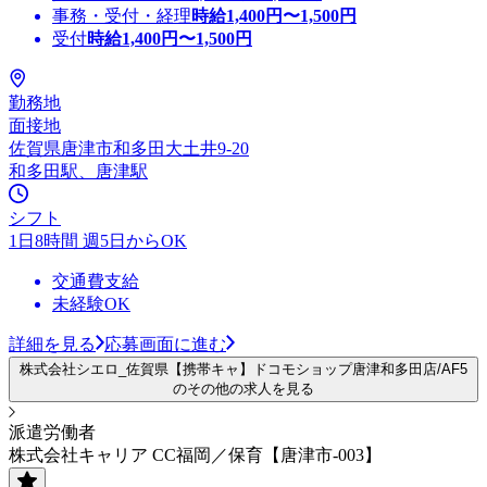
事務・受付・経理
時給
1,400
円〜
1,500
円
受付
時給
1,400
円〜
1,500
円
勤務地
面接地
佐賀県唐津市和多田大土井9-20
和多田駅、唐津駅
シフト
1日8時間 週5日からOK
交通費支給
未経験OK
詳細を見る
応募画面に進む
株式会社シエロ_佐賀県【携帯キャ】ドコモショップ唐津和多田店/AF5
のその他の求人を見る
派遣労働者
株式会社キャリア CC福岡／保育【唐津市-003】