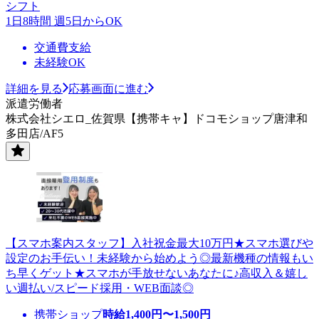
シフト
1日8時間 週5日からOK
交通費支給
未経験OK
詳細を見る
応募画面に進む
派遣労働者
株式会社シエロ_佐賀県【携帯キャ】ドコモショップ唐津和
多田店/AF5
【スマホ案内スタッフ】入社祝金最大10万円★スマホ選びや
設定のお手伝い！未経験から始めよう◎最新機種の情報もい
ち早くゲット★スマホが手放せないあなたに♪高収入＆嬉し
い週払い/スピード採用・WEB面談◎
携帯ショップ
時給
1,400
円〜
1,500
円