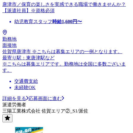
唐津市／保育の楽しさを実感できる職場で働きませんか？
【派遣社員】※資格必須
幼児教育スタッフ
時給
1,600
円〜
勤務地
面接地
佐賀県唐津市 ※こちらは募集エリアの一例となります。
最寄り駅：東唐津駅など
※こちらは募集エリアです。勤務地は全国に多数ございま
す。
交通費支給
未経験OK
詳細を見る
応募画面に進む
派遣労働者
三陽工業株式会社 佐賀エリア②_S1/派佐