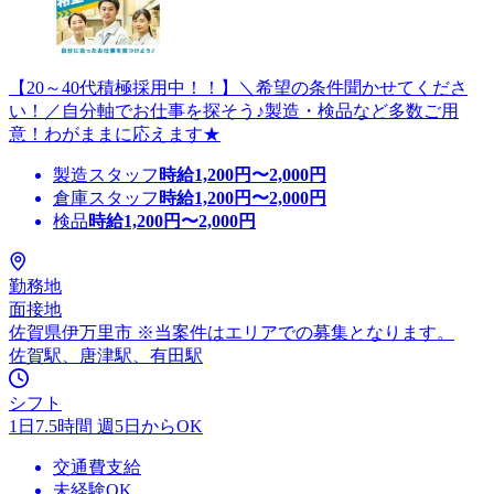
【20～40代積極採用中！！】＼希望の条件聞かせてくださ
い！／自分軸でお仕事を探そう♪製造・検品など多数ご用
意！わがままに応えます★
製造スタッフ
時給
1,200
円〜
2,000
円
倉庫スタッフ
時給
1,200
円〜
2,000
円
検品
時給
1,200
円〜
2,000
円
勤務地
面接地
佐賀県伊万里市 ※当案件はエリアでの募集となります。
佐賀駅、唐津駅、有田駅
シフト
1日7.5時間 週5日からOK
交通費支給
未経験OK