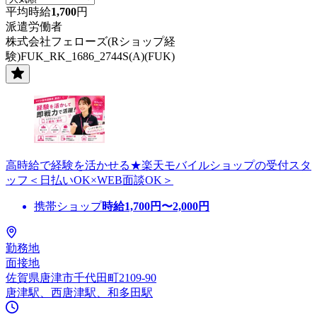
平均時給
1,700
円
派遣労働者
株式会社フェローズ(Rショップ経
験)FUK_RK_1686_2744S(A)(FUK)
高時給で経験を活かせる★楽天モバイルショップの受付スタ
ッフ＜日払いOK×WEB面談OK＞
携帯ショップ
時給
1,700
円〜
2,000
円
勤務地
面接地
佐賀県唐津市千代田町2109-90
唐津駅、西唐津駅、和多田駅