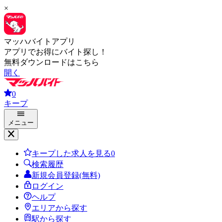
×
マッハバイトアプリ
アプリでお得にバイト探し！
無料ダウンロードはこちら
開く
0
キープ
メニュー
キープした求人を見る
0
検索履歴
新規会員登録(無料)
ログイン
ヘルプ
エリアから探す
駅から探す