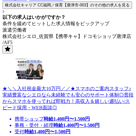
株式会社キャリア CC福岡／保育【唐津市-003】のその他の求人を見る
以下の求人はいかがですか？
条件を緩めてヒットした求人情報をピックアップ
派遣労働者
株式会社シエロ_佐賀県【携帯キャ】ドコモショップ唐津店
/AF5
★＼＼入社祝金最大10万円／／★スマホのご案内スタッフ♪
実績豊富なシエロなら未経験でも安心のサポート体制◎普段
からスマホを使ってれば即戦力！高収入＆嬉しい週払い/ス
ピード採用・WEB面談◎
携帯ショップ
時給
1,400
円〜
1,500
円
事務・受付・経理
時給
1,400
円〜
1,500
円
受付
時給
1,400
円〜
1,500
円