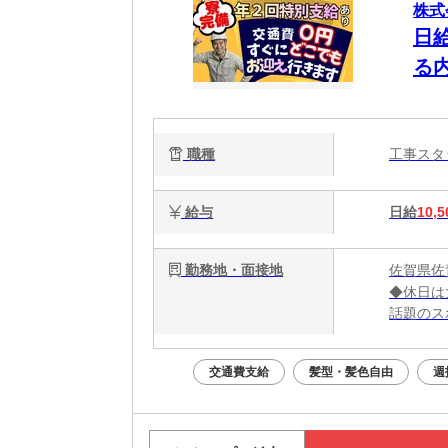
株式
日
る
タ
に
職種
工事ス
給与
日給
10,5
勤務地・面接地
佐賀県佐
◆休日は
話題のス
大阪グル
交通費支給
髪型・髪色自由
週
＼大阪で
勤務地：
★全国ど
大阪ま