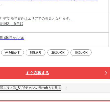
万里市 ※当案件はエリアでの募集となります。
唐津駅、有田駅
時間 週5日からOK
体を動かす
制服あり
週払いOK
日払いOK
すぐ応募する
賀エリア②_S1/派佐のその他の求人を見る