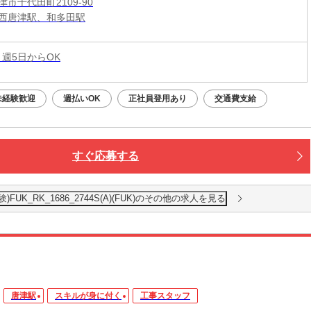
市千代田町2109-90
西唐津駅、和多田駅
 週5日からOK
未経験歓迎
週払いOK
正社員登用あり
交通費支給
すぐ応募する
K_RK_1686_2744S(A)(FUK)のその他の求人を見る
唐津駅
スキルが身に付く
工事スタッフ