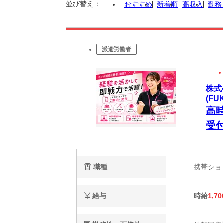
並び替え：
おすすめ
新着順
高収入
勤務
派遣労働者
株式
(FU
高
受
職種
携帯シ
給与
時給
1,70