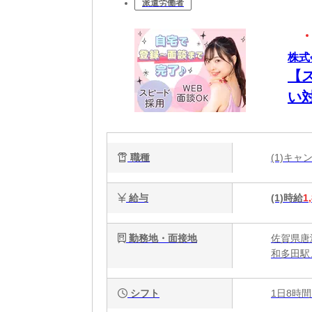
派遣労働者
株式
【
い
職種
(1)キ
給与
(1)時給
1
勤務地・面接地
佐賀県唐
和多田駅
シフト
1日8時間