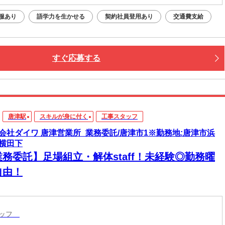
服あり
語学力を生かせる
契約社員登用あり
交通費支給
すぐ応募する
唐津駅
スキルが身に付く
工事スタッフ
会社ダイワ 唐津営業所_業務委託/唐津市1※勤務地:唐津市浜
横田下
業務委託】足場組立・解体staff！未経験◎勤務曜
自由！
タッフ