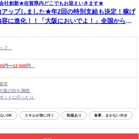
会社創新★佐賀県内どこでもお迎えいきます★
給アップしました★年2回の特別支給も決定！稼げ
内容に進化！！「大阪においでよ！」全国からス
ッフが集まってます！【現場での簡単作業】スグ
住める個室寮でご飯3食付き！男性活躍中！
タッフ
00
円〜
12,500
円
賀市
大阪の街を満喫
ポットに行ったり
メの食べ歩きなども◎
払いOK
スキルが身に付く
制服あり
食事、まかない付き
新生活はじめよう！／
大阪・関西一円
こからでも応募OK！
での交通費は【0円】