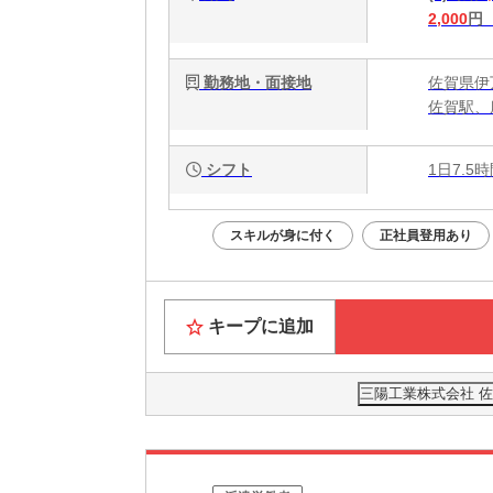
2,000
円
勤務地・面接地
佐賀県伊
佐賀駅、
シフト
1日7.5
スキルが身に付く
正社員登用あり
キープに追加
三陽工業株式会社 佐