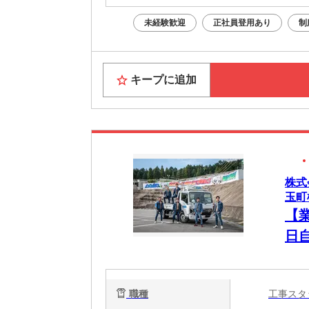
未経験歓迎
正社員登用あり
制
キープに追加
株式
玉町
【
日
職種
工事ス