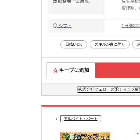
勤務地・面接地
佐賀県唐津
唐津駅、
シフト
1日8時間
日払いOK
スキルが身に付く
キープに追加
株式会社フェローズ(Rショップ経験)FU
アルバイト・パート