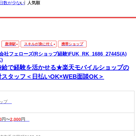
日数が少ない
人気順
唐津駅
スキルが身に付く
携帯ショップ
会社フェローズ(Rショップ経験)FUK_RK_1686_2744S(A)
K)
時給で経験を活かせる★楽天モバイルショップの
付スタッフ＜日払いOK×WEB面談OK＞
ョップ
0
円〜
2,000
円