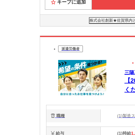
キープに追加
お近く
★すぐに
株式会社創新★佐賀県内
家具家電
Wi-F
★休日も
大阪の
派遣労働者
観光・
6月には
三陽
大阪で「
【
く
ど
職種
(1)製造
給与
(1)時給
1