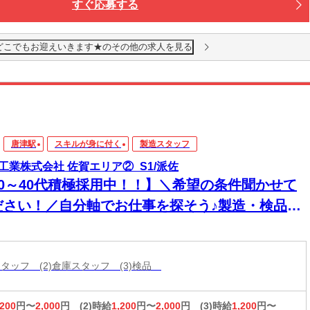
すぐ応募する
までお迎えに行きますよ！
住める【寮完備】
どこでもお迎えいきます★のその他の求人を見る
つき・ご飯も３食付いて快適♪
iもあり！カバンひとつで入居OK！
楽しめる好立地
中心地までスグ！
グルメ・ショッピングも満喫できます。
唐津駅
スキルが身に付く
製造スタッフ
新しい寮もOPENしました！
工業株式会社 佐賀エリア②_S1/派佐
働く・暮らす・楽しむ」全部叶います！
20～40代積極採用中！！】＼希望の条件聞かせて
ださい！／自分軸でお仕事を探そう♪製造・検品な
多数ご用意！わがままに応えます★
スタッフ (2)倉庫スタッフ (3)検品
,200
円〜
2,000
円
(2)時給
1,200
円〜
2,000
円
(3)時給
1,200
円〜