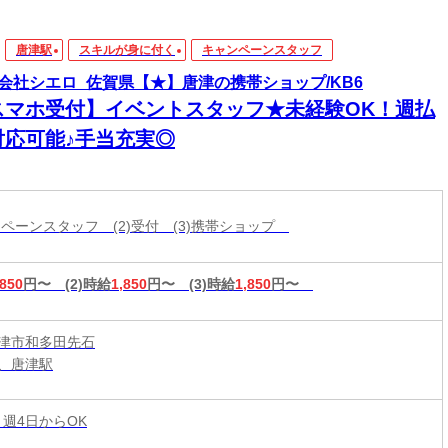
唐津駅
スキルが身に付く
キャンペーンスタッフ
会社シエロ_佐賀県【★】唐津の携帯ショップ/KB6
スマホ受付】イベントスタッフ★未経験OK！週払
対応可能♪手当充実◎
ャンペーンスタッフ (2)受付 (3)携帯ショップ
,850
円〜
(2)時給
1,850
円〜
(3)時給
1,850
円〜
津市和多田先石
、唐津駅
 週4日からOK