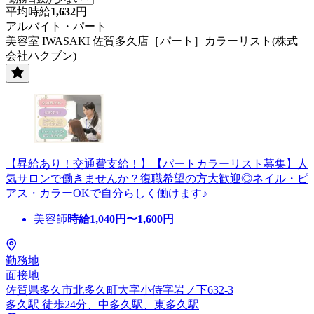
平均時給
1,632
円
アルバイト・パート
美容室 IWASAKI 佐賀多久店［パート］カラーリスト(株式
会社ハクブン)
【昇給あり！交通費支給！】【パートカラーリスト募集】人
気サロンで働きませんか？復職希望の方大歓迎◎ネイル・ピ
アス・カラーOKで自分らしく働けます♪
美容師
時給
1,040
円〜
1,600
円
勤務地
面接地
佐賀県多久市北多久町大字小侍字岩ノ下632-3
多久駅 徒歩24分、中多久駅、東多久駅