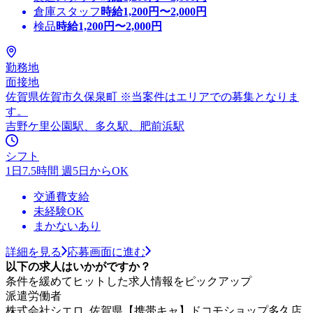
倉庫スタッフ
時給
1,200
円〜
2,000
円
検品
時給
1,200
円〜
2,000
円
勤務地
面接地
佐賀県佐賀市久保泉町 ※当案件はエリアでの募集となりま
す。
吉野ケ里公園駅、多久駅、肥前浜駅
シフト
1日7.5時間 週5日からOK
交通費支給
未経験OK
まかないあり
詳細を見る
応募画面に進む
以下の求人はいかがですか？
条件を緩めてヒットした求人情報をピックアップ
派遣労働者
株式会社シエロ_佐賀県【携帯キャ】ドコモショップ多久店