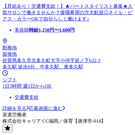
【昇給あり！交通費支給！】★パートスタイリスト募集★人
気サロンで働きませんか？復職希望の方大歓迎◎ネイル・ピ
アス・カラーOKで自分らしく働けます♪
美容師
時給
1,150
円〜
1,600
円
勤務地
面接地
佐賀県多久市北多久町大字小侍字岩ノ下632-3
多久駅 徒歩6分、中多久駅、東多久駅
シフト
1日3時間 週1日からOK
交通費支給
詳細を見る
応募画面に進む
派遣労働者
株式会社キャリア CC福岡／保育【唐津市-014】