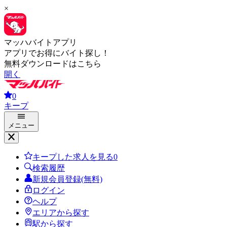
×
マッハバイトアプリ
アプリでお得にバイト探し！
無料ダウンロードはこちら
開く
0
キープ
メニュー
キープした求人を見る
0
検索履歴
新規会員登録(無料)
ログイン
ヘルプ
エリアから探す
駅から探す