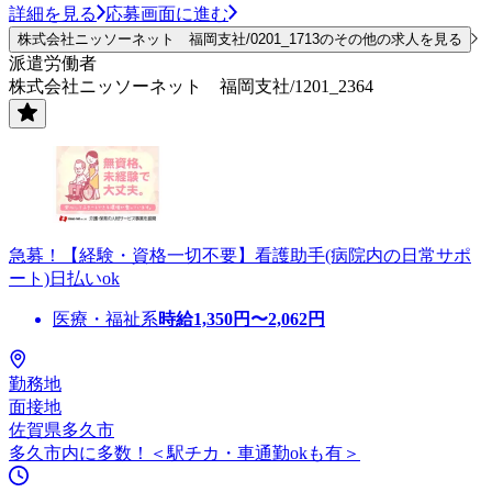
詳細を見る
応募画面に進む
株式会社ニッソーネット 福岡支社/0201_1713のその他の求人を見る
派遣労働者
株式会社ニッソーネット 福岡支社/1201_2364
急募！【経験・資格一切不要】看護助手(病院内の日常サポ
ート)日払いok
医療・福祉系
時給
1,350
円〜
2,062
円
勤務地
面接地
佐賀県多久市
多久市内に多数！＜駅チカ・車通勤okも有＞