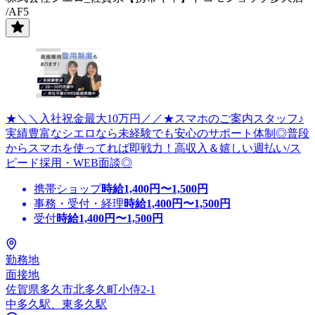
/AF5
★＼＼入社祝金最大10万円／／★スマホのご案内スタッフ♪
実績豊富なシエロなら未経験でも安心のサポート体制◎普段
からスマホを使ってれば即戦力！高収入＆嬉しい週払い/ス
ピード採用・WEB面談◎
携帯ショップ
時給
1,400
円〜
1,500
円
事務・受付・経理
時給
1,400
円〜
1,500
円
受付
時給
1,400
円〜
1,500
円
勤務地
面接地
佐賀県多久市北多久町小侍2-1
中多久駅、東多久駅