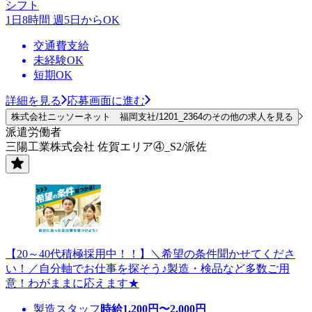
シフト
1日8時間 週5日からOK
交通費支給
未経験OK
短期OK
詳細を見る
応募画面に進む
株式会社ニッソーネット 福岡支社/1201_2364のその他の求人を見る
派遣労働者
三陽工業株式会社 佐賀エリア④_S2/派佐
【20～40代積極採用中！！】＼希望の条件聞かせてくださ
い！／自分軸でお仕事を探そう♪製造・検品など多数ご用
意！わがままに応えます★
製造スタッフ
時給
1,200
円〜
2,000
円