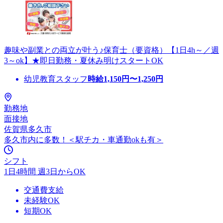
趣味や副業との両立が叶う♪保育士（要資格）【1日4h～／週
3～ok】★即日勤務・夏休み明けスタートOK
幼児教育スタッフ
時給
1,150
円〜
1,250
円
勤務地
面接地
佐賀県多久市
多久市内に多数！＜駅チカ・車通勤okも有＞
シフト
1日4時間 週3日からOK
交通費支給
未経験OK
短期OK