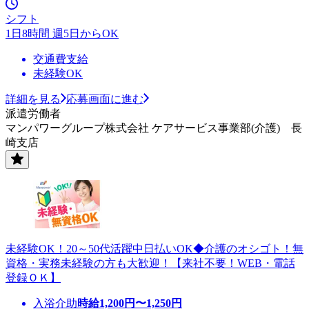
シフト
1日8時間 週5日からOK
交通費支給
未経験OK
詳細を見る
応募画面に進む
派遣労働者
マンパワーグループ株式会社 ケアサービス事業部(介護) 長
崎支店
未経験OK！20～50代活躍中日払いOK◆介護のオシゴト！無
資格・実務未経験の方も大歓迎！【来社不要！WEB・電話
登録ＯＫ】
入浴介助
時給
1,200
円〜
1,250
円