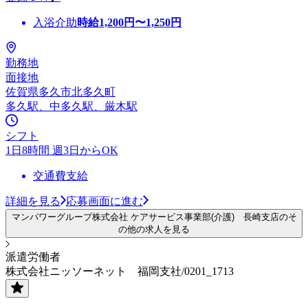
入浴介助
時給
1,200
円〜
1,250
円
勤務地
面接地
佐賀県多久市北多久町
多久駅、中多久駅、厳木駅
シフト
1日8時間 週3日からOK
交通費支給
詳細を見る
応募画面に進む
マンパワーグループ株式会社 ケアサービス事業部(介護) 長崎支店のそ
の他の求人を見る
派遣労働者
株式会社ニッソーネット 福岡支社/0201_1713