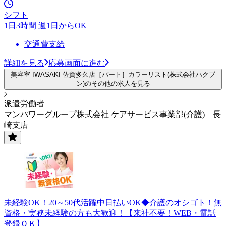
シフト
1日3時間 週1日からOK
交通費支給
詳細を見る
応募画面に進む
美容室 IWASAKI 佐賀多久店［パート］カラーリスト(株式会社ハクブ
ン)のその他の求人を見る
派遣労働者
マンパワーグループ株式会社 ケアサービス事業部(介護) 長
崎支店
未経験OK！20～50代活躍中日払いOK◆介護のオシゴト！無
資格・実務未経験の方も大歓迎！【来社不要！WEB・電話
登録ＯＫ】