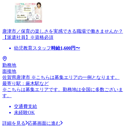
唐津市／保育の楽しさを実感できる職場で働きませんか？
【派遣社員】※資格必須
幼児教育スタッフ
時給
1,600
円〜
勤務地
面接地
佐賀県唐津市 ※こちらは募集エリアの一例となります。
最寄り駅：厳木駅など
※こちらは募集エリアです。勤務地は全国に多数ございま
す。
交通費支給
未経験OK
詳細を見る
応募画面に進む