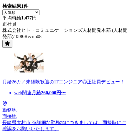
検索結果
1
件
平均時給
1,477
円
正社員
株式会社ヒト・コミュニケーションズ人材開発本部 (人材開
発部)/r0f86Recrm08
月給26万／未経験歓迎のITエンジニア◎正社員デビュー！
web関連
月給
260,000
円〜
勤務地
面接地
長崎県大村市 ※詳細な勤務地につきましては、面接時にご
確認をお願いいたします。