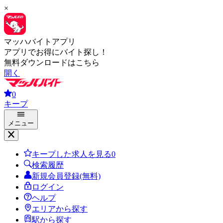
×
マッハバイトアプリ
アプリでお得にバイト探し！
無料ダウンロードはこちら
開く
0
キープ
メニュー
キープした求人を見る
0
検索履歴
新規会員登録(無料)
ログイン
ヘルプ
エリアから探す
駅から探す