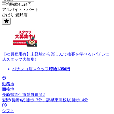
平均時給
4,524
円
アルバイト・パート
ひばり 愛野店
【社員登用有】未経験から楽しんで接客を学べる♪パチンコ
店スタッフ大募集!
パチンコ店スタッフ
時給
1,350
円
勤務地
面接地
長崎県雲仙市愛野町512
愛野(長崎)駅 徒歩13分、諫早東高校駅 徒歩14分
シフト