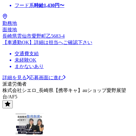
フード系
時給
1,430
円〜
勤務地
面接地
長崎県雲仙市愛野町乙5683-4
【車通勤OK】詳細は担当へご確認下さい
交通費支給
未経験OK
まかないあり
詳細を見る
応募画面に進む
派遣労働者
株式会社シエロ_長崎県【携帯キャ】auショップ愛野展望
台/AF5