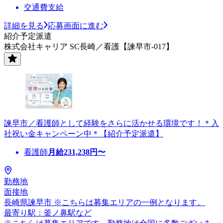
交通費支給
詳細を見る
応募画面に進む
紹介予定派遣
株式会社キャリア SC長崎／看護【諫早市-017】
諫早市／看護師として経験をさらに活かせる環境です！＊入
社祝い金キャンペーン中＊【紹介予定派遣】
看護師
月給
231,238
円〜
勤務地
面接地
長崎県諫早市 ※こちらは募集エリアの一例となります。
最寄り駅：釜ノ鼻駅など