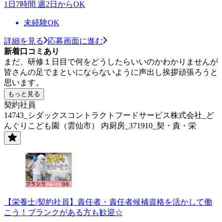
1日7時間 週2日からOK
未経験OK
詳細を見る
応募画面に進む
新着口コミあり
まだ、研修１日目で何をどうしたらいいのかわかりませんが
皆さんの足でまといにならないように声出し挨拶頑張ろうと
思います。
もっと見る
契約社員
14743_シダックスコントラクトフードサービス株式会社_ど
んぐりこども園（雲仙市） 内厨房_371910_契・責・栄
【栄養士/契約社員】責任者・責任者候補資格を活かして働
こう！ブランクがある方も歓迎☆