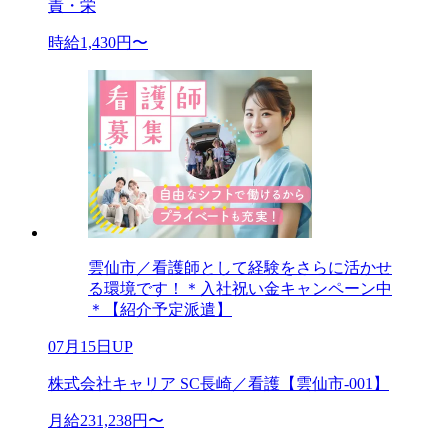
責・栄
時給1,430円〜
雲仙市／看護師として経験をさらに活かせ
る環境です！＊入社祝い金キャンペーン中
＊【紹介予定派遣】
07月15日UP
株式会社キャリア SC長崎／看護【雲仙市-001】
月給231,238円〜