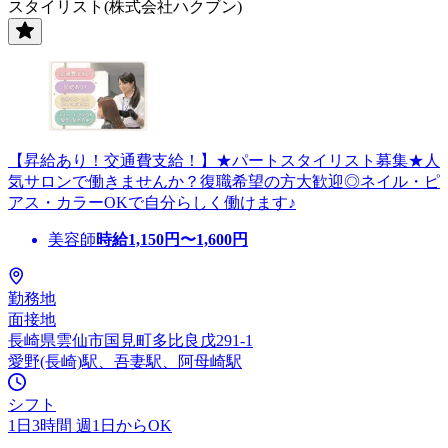
スタイリスト(株式会社ハクブン)
【昇給あり！交通費支給！】★パートスタイリスト募集★人
気サロンで働きませんか？復職希望の方大歓迎◎ネイル・ピ
アス・カラーOKで自分らしく働けます♪
美容師
時給
1,150
円〜
1,600
円
勤務地
面接地
長崎県雲仙市国見町多比良戊291-1
愛野(長崎)駅、吾妻駅、阿母崎駅
シフト
1日3時間 週1日からOK