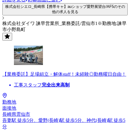
株式会社シエロ_長崎県【携帯キャ】auショップ愛野展望台/AF5のその
他の求人を見る
株式会社ダイワ 諫早営業所_業務委託/雲仙市1※勤務地:諫早
市小野島町
【業務委託】足場組立・解体staff！未経験◎勤務曜日自由！
工事スタッフ
完全出来高制
勤務地
面接地
長崎県雲仙市
吾妻駅 徒歩5分、愛野(長崎)駅 徒歩5分、神代(長崎)駅 徒歩5
分