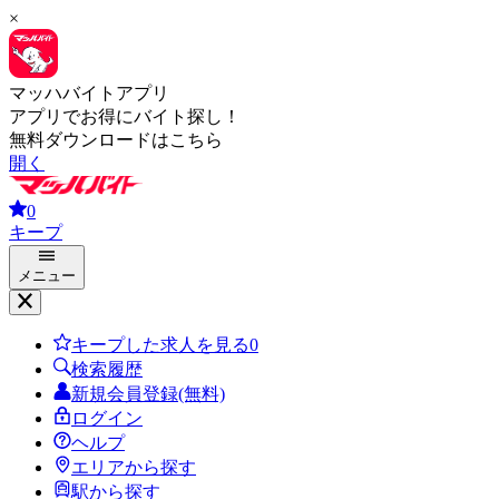
×
マッハバイトアプリ
アプリでお得にバイト探し！
無料ダウンロードはこちら
開く
0
キープ
メニュー
キープした求人を見る
0
検索履歴
新規会員登録(無料)
ログイン
ヘルプ
エリアから探す
駅から探す