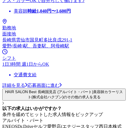
アス・カラーOKで自分らしく働けます♪
美容師
時給
1,040
円〜
1,600
円
勤務地
面接地
長崎県雲仙市国見町多比良戊291-1
愛野(長崎)駅、吾妻駅、阿母崎駅
シフト
1日3時間 週1日からOK
交通費支給
詳細を見る
応募画面に進む
HAIR SALON Best 長崎国見店 (アルバイト・パート)美容師カラーリス
ト(株式会社ハクブン)のその他の求人を見る
以下の求人はいかがですか？
条件を緩めてヒットした求人情報をピックアップ
アルバイト・パート
ENEOSDr.Driveセルフ愛野店(エナジースタッフ西日本株式