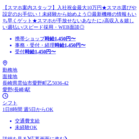
【スマホ案内スタッフ】入社祝金最大10万円★スマホ選びや
設定のお手伝い！未経験から始めよう◎最新機種の情報もい
ち早くゲット★スマホが手放せないあなたに♪高収入＆嬉し
い週払い/スピード採用・WEB面談◎
携帯ショップ
時給
1,450
円〜
事務・受付・経理
時給
1,450
円〜
受付
時給
1,450
円〜
勤務地
面接地
長崎県雲仙市愛野町乙5036-42
愛野(長崎)駅
シフト
1日8時間 週5日からOK
交通費支給
未経験OK
詳細を見る
応募画面に進む