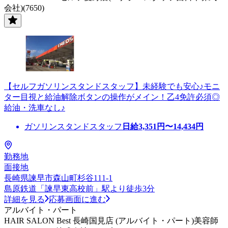
会社)(7650)
【セルフガソリンスタンドスタッフ】未経験でも安心♪モニ
ター目視と給油解除ボタンの操作がメイン！乙4免許必須◎
給油・洗車なし♪
ガソリンスタンドスタッフ
日給
3,351
円〜
14,434
円
勤務地
面接地
長崎県諫早市森山町杉谷111-1
島原鉄道「諫早東高校前」駅より徒歩3分
詳細を見る
応募画面に進む
アルバイト・パート
HAIR SALON Best 長崎国見店 (アルバイト・パート)美容師