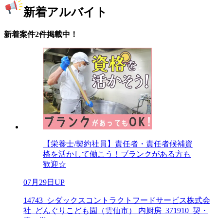
新着アルバイト
新着案件2件掲載中！
【栄養士/契約社員】責任者・責任者候補資
格を活かして働こう！ブランクがある方も
歓迎☆
07月29日UP
14743_シダックスコントラクトフードサービス株式会
社_どんぐりこども園（雲仙市） 内厨房_371910_契・