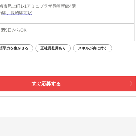
崎市尾上町1-1アミュプラザ長崎新館4階
崎)駅、長崎駅前駅
 週5日からOK
語学力を生かせる
正社員登用あり
スキルが身に付く
すぐ応募する