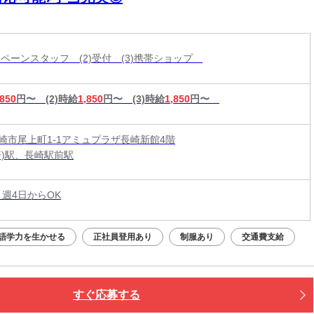
ャンペーンスタッフ (2)受付 (3)携帯ショップ
,850
円〜
(2)時給
1,850
円〜
(3)時給
1,850
円〜
崎市尾上町1-1アミュプラザ長崎新館4階
崎)駅、長崎駅前駅
 週4日からOK
語学力を生かせる
正社員登用あり
制服あり
交通費支給
すぐ応募する