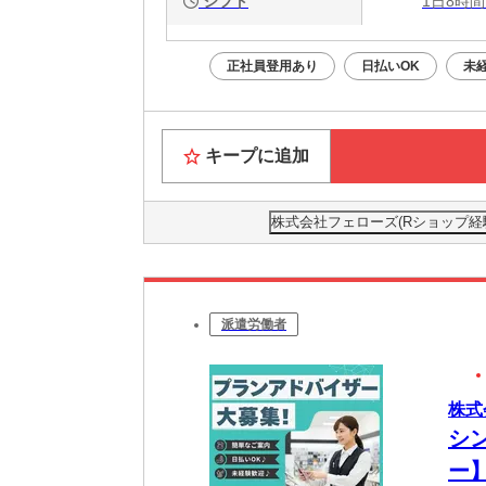
シフト
1日8時間
正社員登用あり
日払いOK
未
キープに追加
株式会社フェローズ(Rショップ経験)FU
派遣労働者
株式会
シ
ー】