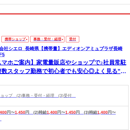
携帯ショップ
事務・受付・経理
受付
会社シエロ_長崎県【携帯量】エディオンアミュプラザ長崎
F5
スマホご案内】家電量販店やショップで♪社員常駐
複数スタッフ勤務で初心者でも安心◎よく見る”あ
”お仕事♪大手ならではの丁寧なマニュアル完備で
仕事も覚えやすい◎【入社祝金最大10万円】
帯ショップ (2)事務・受付・経理 (3)受付
,400
円〜
1,450
円
(2)時給
1,400
円〜
1,450
円
(3)時給
1,400
円〜