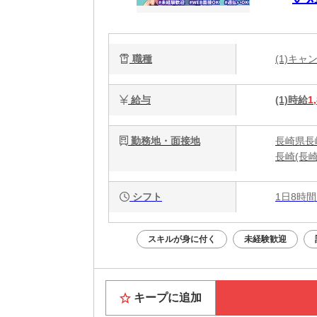
職種
(1)キ
給与
(1)時給
1
勤務地・面接地
長崎県長
長崎(長
シフト
1日8時間
スキルが身に付く
未経験歓迎
キープに追加