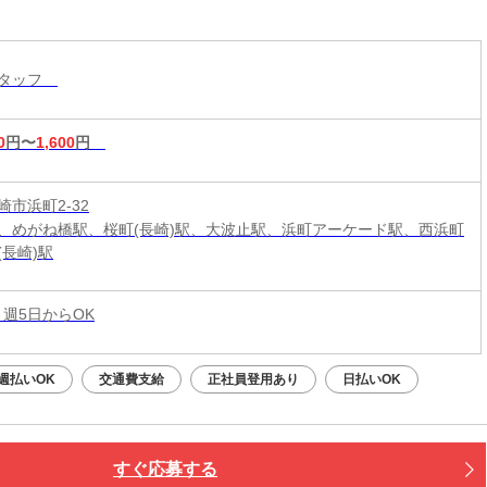
スタッフ
0
円〜
1,600
円
市浜町2-32
、めがね橋駅、桜町(長崎)駅、大波止駅、浜町アーケード駅、西浜町
(長崎)駅
 週5日からOK
週払いOK
交通費支給
正社員登用あり
日払いOK
すぐ応募する