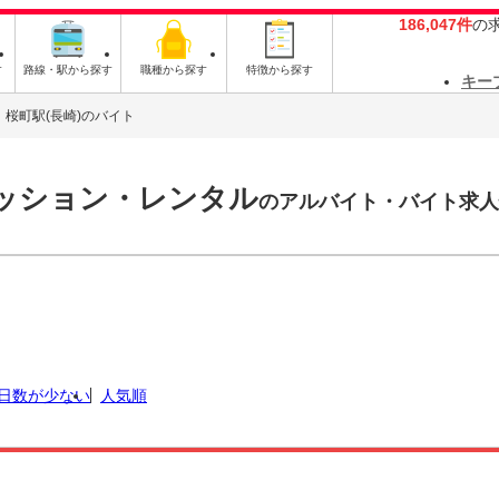
186,047件
の
す
路線・駅から探す
職種から探す
特徴から探す
キー
桜町駅(長崎)のバイト
ァッション・レンタル
のアルバイト・バイト求人
日数が少ない
人気順