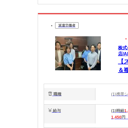
派遣労働者
株式
店/A
【
＆
の
お
職種
(1)携
給与
(1)時給
1
1,450
円