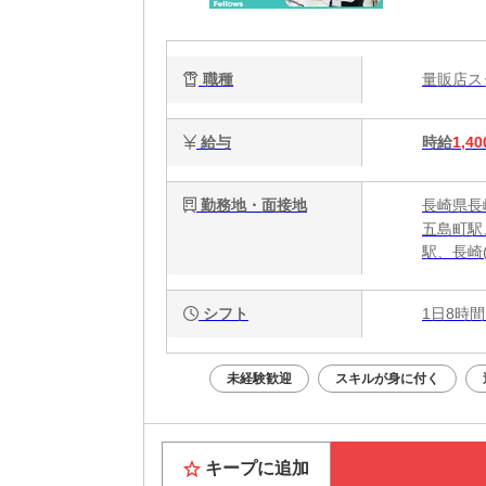
職種
量販店
給与
時給
1,40
勤務地・面接地
長崎県長崎
五島町駅
駅、長崎
シフト
1日8時間
未経験歓迎
スキルが身に付く
キープに追加