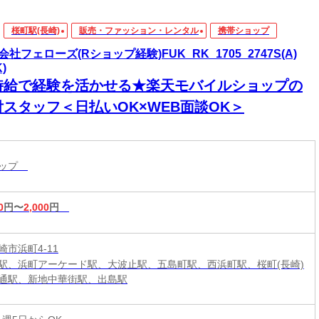
桜町駅(長崎)
販売・ファッション・レンタル
携帯ショップ
会社フェローズ(Rショップ経験)FUK_RK_1705_2747S(A)
K)
時給で経験を活かせる★楽天モバイルショップの
付スタッフ＜日払いOK×WEB面談OK＞
ョップ
0
円〜
2,000
円
市浜町4-11
駅、浜町アーケード駅、大波止駅、五島町駅、西浜町駅、桜町(長崎)
通駅、新地中華街駅、出島駅