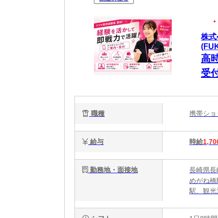
株式
(FU
高
受
職種
携帯シ
給与
時給
1,70
勤務地・面接地
長崎県長崎
めがね橋
駅、観光