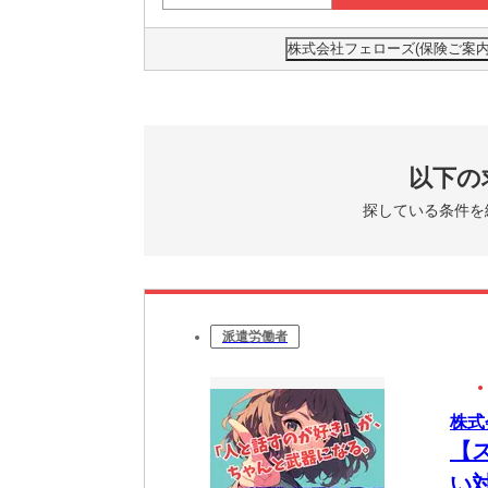
株式会社フェローズ(保険ご案内)FUK
以下の
探している条件を
派遣労働者
株式
【
い