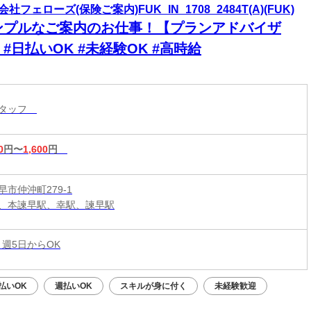
社フェローズ(保険ご案内)FUK_IN_1708_2484T(A)(FUK)
ンプルなご案内のお仕事！【プランアドバイザ
#日払いOK #未経験OK #高時給
スタッフ
0
円〜
1,600
円
市仲沖町279-1
、本諫早駅、幸駅、諫早駅
 週5日からOK
払いOK
週払いOK
スキルが身に付く
未経験歓迎