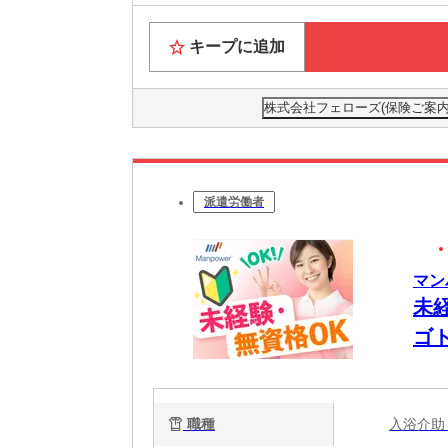
キープに追加
株式会社フェローズ(保険ご案内)FUK
派遣労働者
マン
未
ゴ
要
職種
入浴介