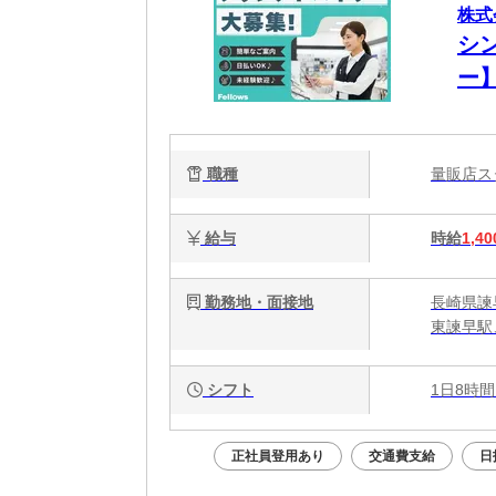
株式会
シ
ー】
職種
量販店
給与
時給
1,40
勤務地・面接地
長崎県諫早
東諫早駅
シフト
1日8時間
正社員登用あり
交通費支給
日