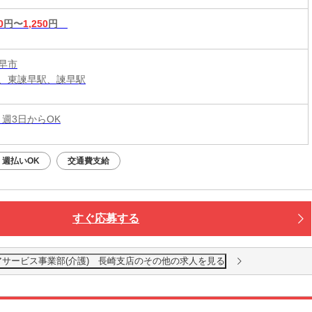
0
円〜
1,250
円
早市
、東諫早駅、諫早駅
 週3日からOK
週払いOK
交通費支給
すぐ応募する
アサービス事業部(介護) 長崎支店のその他の求人を見る