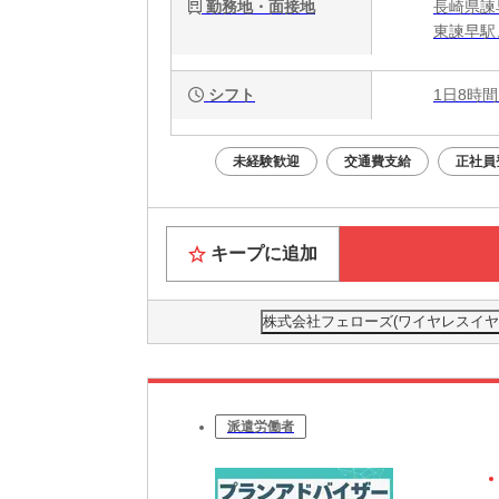
勤務地・面接地
長崎県諫早
東諫早駅
シフト
1日8時間
未経験歓迎
交通費支給
正社員
キープに追加
株式会社フェローズ(ワイヤレスイヤホン)F
派遣労働者