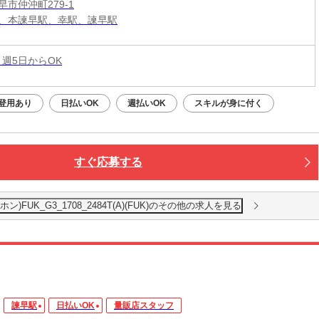
市仲沖町279-1
、本諫早駅、幸駅、諫早駅
 週5日からOK
登用あり
日払いOK
週払いOK
スキルが身に付く
すぐ応募する
UK_G3_1708_2484T(A)(FUK)のその他の求人を見る
諫早駅
日払いOK
量販店スタッフ