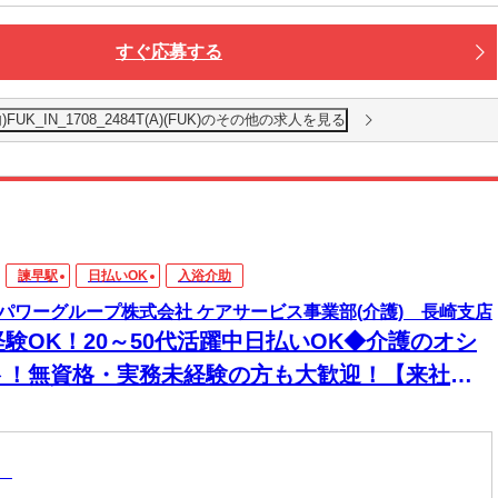
すぐ応募する
_IN_1708_2484T(A)(FUK)のその他の求人を見る
諫早駅
日払いOK
入浴介助
パワーグループ株式会社 ケアサービス事業部(介護) 長崎支店
経験OK！20～50代活躍中日払いOK◆介護のオシ
ト！無資格・実務未経験の方も大歓迎！【来社不
！WEB・電話登録ＯＫ】
助