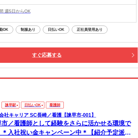
時間 週5日からOK
勤OK
制服あり
日払いOK
正社員登用あり
すぐ応募する
諫早駅
日払いOK
看護師
会社キャリア SC長崎／看護【諫早市-001】
早市／看護師として経験をさらに活かせる環境で
！＊入社祝い金キャンペーン中＊【紹介予定派