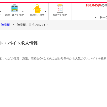
186,045件
の
す
路線・駅から探す
職種から探す
特徴から探す
キー
諫早駅
諫早駅、日払いのバイト
ト・バイト求人情報
シ配りなどの職種、派遣、高校生OKなどのこだわり条件から人気のアルバイトを検索