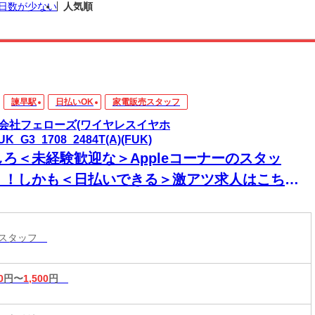
日数が少ない
人気順
諫早駅
日払いOK
家電販売スタッフ
会社フェローズ(ワイヤレスイヤホ
UK_G3_1708_2484T(A)(FUK)
しろ＜未経験歓迎な＞Appleコーナーのスタッ
！！しかも＜日払いできる＞激アツ求人はこち
！！
売スタッフ
0
円〜
1,500
円