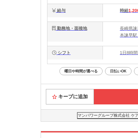
給与
時給
1,20
勤務地・面接地
長崎県諫
本諫早駅
シフト
1日8時間
曜日や時間が選べる
日払いOK
キープに追加
マンパワーグループ株式会社 ケ