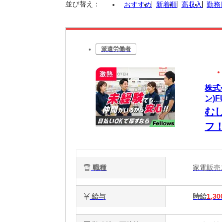
並び替え：
おすすめ
新着順
高収入
勤務
派遣労働者
株式
ン)F
む
フ
ら
職種
家電販
給与
時給
1,30