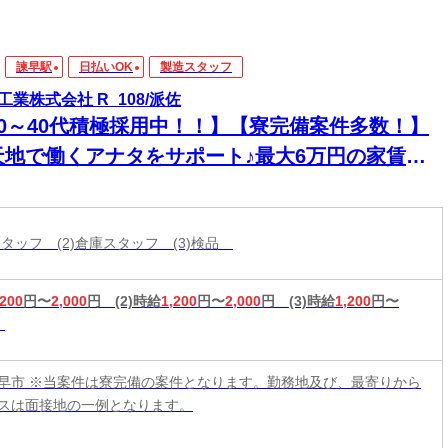
諫早駅
日払いOK
製造スタッフ
工業株式会社 R_108/派佐
20～40代積極採用中！！】【寮完備案件多数！】
天地で働くアナタをサポート♪最大6万円の家賃補
アリ！高時給でガッツリ◎
スタッフ (2)倉庫スタッフ (3)検品
,200
円〜
2,000
円
(2)時給
1,200
円〜
2,000
円
(3)時給
1,200
円〜
早市 ※当案件は寮完備の案件となります。勤務地及び、最寄りから
スは面接地の一例となります。