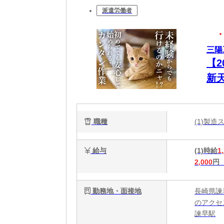
派遣労働者
三陽
【
新
助
職種
(1)製造
給与
(1)時給
1
2,000
円
勤務地・面接地
長崎県諫
のアクセ
諫早駅