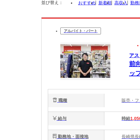
並び替え：
おすすめ
新着順
高収入
勤務
アルバイト・パート
アス
前
ッ
職種
販売・
給与
時給
1,05
勤務地・面接地
長崎県長崎