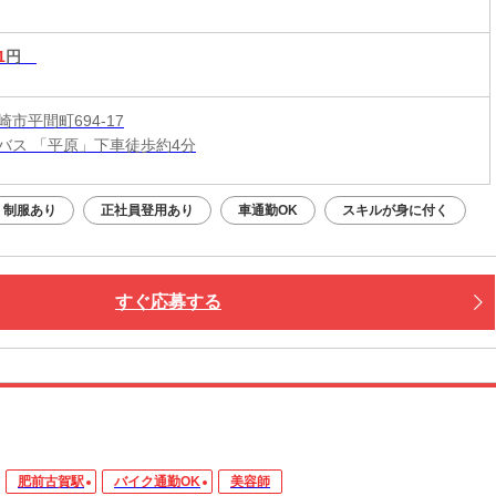
1
円
市平間町694-17
バス 「平原」下車徒歩約4分
制服あり
正社員登用あり
車通勤OK
スキルが身に付く
すぐ応募する
肥前古賀駅
バイク通勤OK
美容師