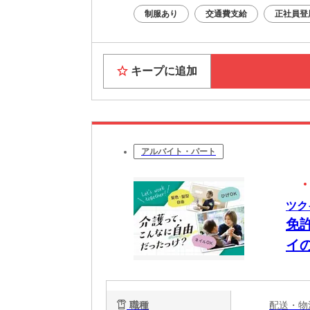
制服あり
交通費支給
正社員登
キープに追加
アルバイト・パート
ツク
免
イ
職種
配送・