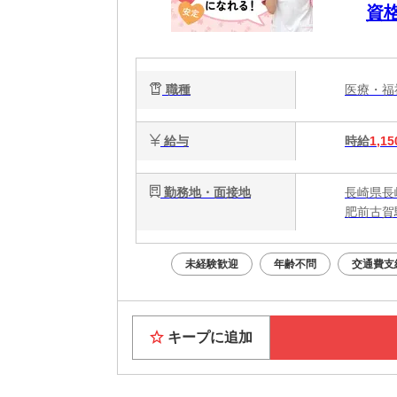
資
職種
医療・
給与
時給
1,15
勤務地・面接地
長崎県長
肥前古賀
未経験歓迎
年齢不問
交通費支
キープに追加