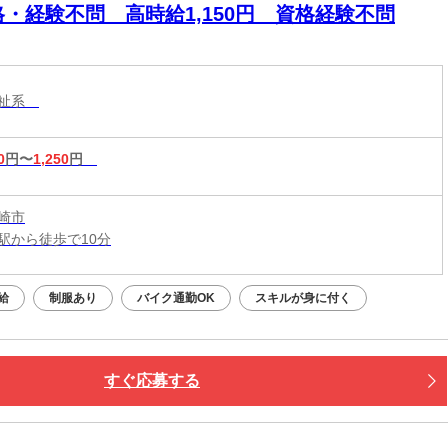
格・経験不問 高時給1,150円 資格経験不問
福祉系
0
円〜
1,250
円
崎市
駅から徒歩で10分
給
制服あり
バイク通勤OK
スキルが身に付く
すぐ応募する