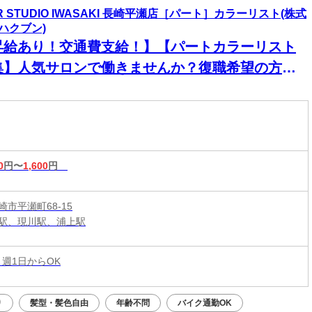
IR STUDIO IWASAKI 長崎平瀬店［パート］カラーリスト(株式
ハクブン)
昇給あり！交通費支給！】【パートカラーリスト
集】人気サロンで働きませんか？復職希望の方大
迎◎ネイル・ピアス・カラーOKで自分らしく働け
♪
0
円〜
1,600
円
市平瀬町68-15
駅、現川駅、浦上駅
 週1日からOK
り
髪型・髪色自由
年齢不問
バイク通勤OK