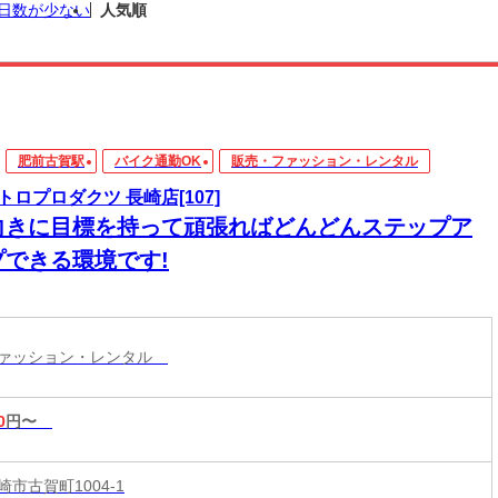
日数が少ない
人気順
肥前古賀駅
バイク通勤OK
販売・ファッション・レンタル
トロプロダクツ 長崎店[107]
向きに目標を持って頑張ればどんどんステップア
プできる環境です!
ファッション・レンタル
0
円〜
市古賀町1004-1