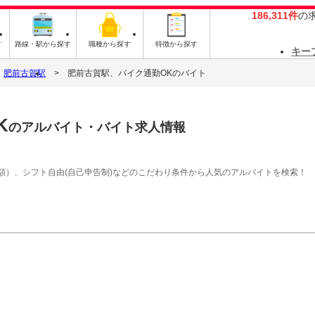
186,311件
の
す
路線・駅から探す
職種から探す
特徴から探す
キー
肥前古賀駅
肥前古賀駅、バイク通勤OKのバイト
K
のアルバイト・バイト求人情報
額）、シフト自由(自己申告制)などのこだわり条件から人気のアルバイトを検索！