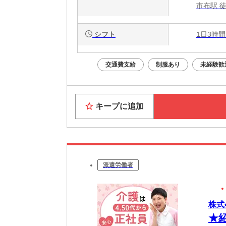
市布駅 
シフト
1日3時間
交通費支給
制服あり
未経験歓
キープに追加
派遣労働者
株式
★