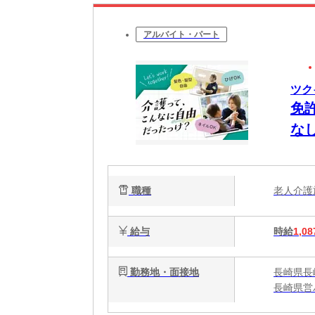
アルバイト・パート
ツク
免
な
職種
老人介
給与
時給
1,08
勤務地・面接地
長崎県長崎
長崎県営