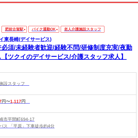
肥前古賀駅
バイク通勤OK
老人介護施設スタッフ
イ東長崎(デイサービス)
許必須/未経験者歓迎/経験不問/研修制度充実/夜勤
し【ツクイのデイサービス/介護スタッフ求人】
護施設スタッフ
7
円〜
1,117
円
市平間町694-17
バス 「平原」下車徒歩約4分