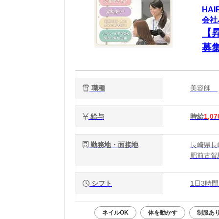
HA
会社
【
募
歓
ます
職種
美容師
給与
時給
1,07
勤務地・面接地
長崎県長崎
肥前古賀
シフト
1日3時間
ネイルOK
体を動かす
制服あ