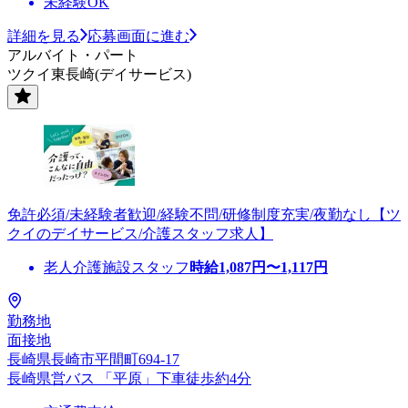
未経験OK
詳細を見る
応募画面に進む
アルバイト・パート
ツクイ東長崎(デイサービス)
免許必須/未経験者歓迎/経験不問/研修制度充実/夜勤なし【ツ
クイのデイサービス/介護スタッフ求人】
老人介護施設スタッフ
時給
1,087
円〜
1,117
円
勤務地
面接地
長崎県長崎市平間町694-17
長崎県営バス 「平原」下車徒歩約4分