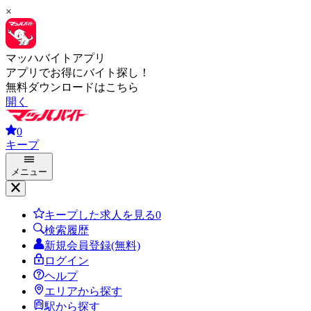
×
マッハバイトアプリ
アプリでお得にバイト探し！
無料ダウンロードはこちら
開く
0
キープ
メニュー
キープした求人を見る
0
検索履歴
新規会員登録(無料)
ログイン
ヘルプ
エリアから探す
駅から探す