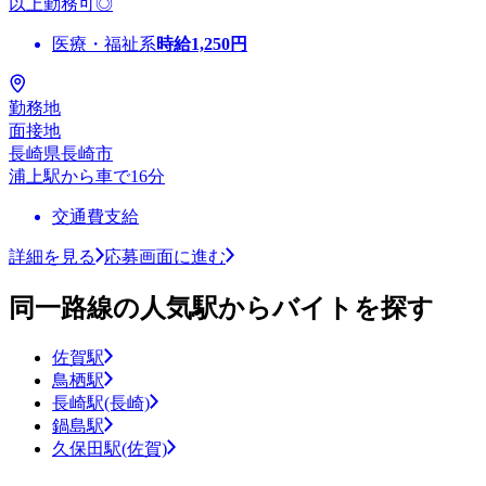
以上勤務可◎
医療・福祉系
時給
1,250
円
勤務地
面接地
長崎県長崎市
浦上駅から車で16分
交通費支給
詳細を見る
応募画面に進む
同一路線の人気駅からバイトを探す
佐賀駅
鳥栖駅
長崎駅(長崎)
鍋島駅
久保田駅(佐賀)