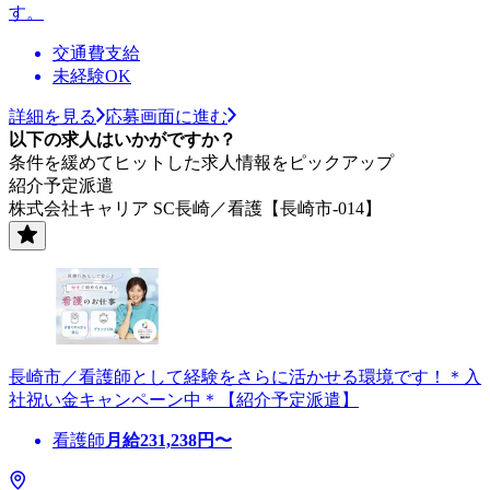
す。
交通費支給
未経験OK
詳細を見る
応募画面に進む
以下の求人はいかがですか？
条件を緩めてヒットした求人情報をピックアップ
紹介予定派遣
株式会社キャリア SC長崎／看護【長崎市-014】
長崎市／看護師として経験をさらに活かせる環境です！＊入
社祝い金キャンペーン中＊【紹介予定派遣】
看護師
月給
231,238
円〜