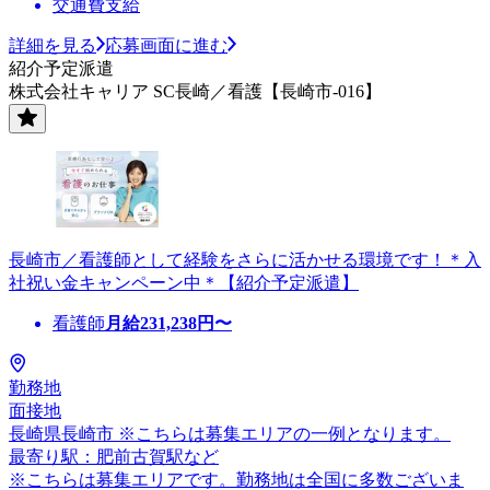
交通費支給
詳細を見る
応募画面に進む
紹介予定派遣
株式会社キャリア SC長崎／看護【長崎市-016】
長崎市／看護師として経験をさらに活かせる環境です！＊入
社祝い金キャンペーン中＊【紹介予定派遣】
看護師
月給
231,238
円〜
勤務地
面接地
長崎県長崎市 ※こちらは募集エリアの一例となります。
最寄り駅：肥前古賀駅など
※こちらは募集エリアです。勤務地は全国に多数ございま