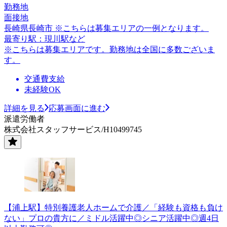
勤務地
面接地
長崎県長崎市 ※こちらは募集エリアの一例となります。
最寄り駅：現川駅など
※こちらは募集エリアです。勤務地は全国に多数ございま
す。
交通費支給
未経験OK
詳細を見る
応募画面に進む
派遣労働者
株式会社スタッフサービス/H10499745
【浦上駅】特別養護老人ホームで介護／「経験も資格も負け
ない」プロの貴方に／ミドル活躍中◎シニア活躍中◎週4日