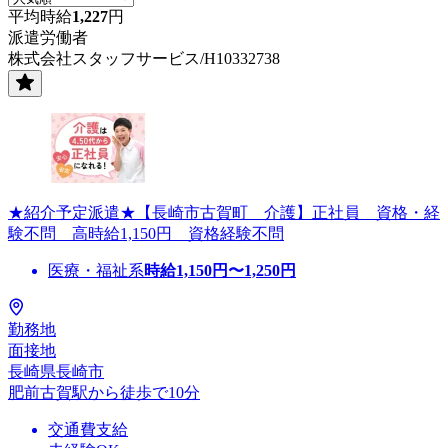
平均時給
1,227
円
派遣労働者
株式会社スタッフサービス/H10332738
★紹介予定派遣★【長崎市古賀町 介護】正社員 資格・経
験不問 高時給1,150円 資格経験不問
医療・福祉系
時給
1,150
円〜
1,250
円
勤務地
面接地
長崎県長崎市
肥前古賀駅から徒歩で10分
交通費支給