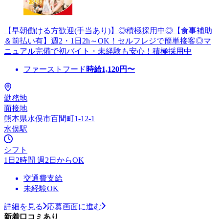
【早朝働ける方歓迎(手当あり)】◎積極採用中◎【食事補助
＆前払い有】週2・1日2h～OK！セルフレジで簡単接客◎マ
ニュアル完備で初バイト・未経験も安心！積極採用中
ファーストフード
時給
1,120
円〜
勤務地
面接地
熊本県水俣市百間町1-12-1
水俣駅
シフト
1日2時間 週2日からOK
交通費支給
未経験OK
詳細を見る
応募画面に進む
新着口コミあり