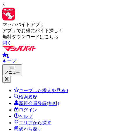
×
マッハバイトアプリ
アプリでお得にバイト探し！
無料ダウンロードはこちら
開く
0
キープ
メニュー
キープした求人を見る
0
検索履歴
新規会員登録(無料)
ログイン
ヘルプ
エリアから探す
駅から探す