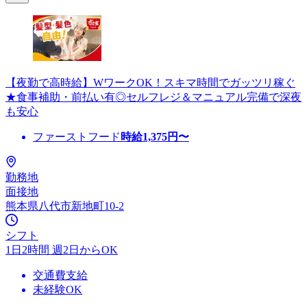
【夜勤で高時給】WワークOK！スキマ時間でガッツリ稼ぐ
★食事補助・前払い有◎セルフレジ＆マニュアル完備で深夜
も安心
ファーストフード
時給
1,375
円〜
勤務地
面接地
熊本県八代市新地町10-2
シフト
1日2時間 週2日からOK
交通費支給
未経験OK