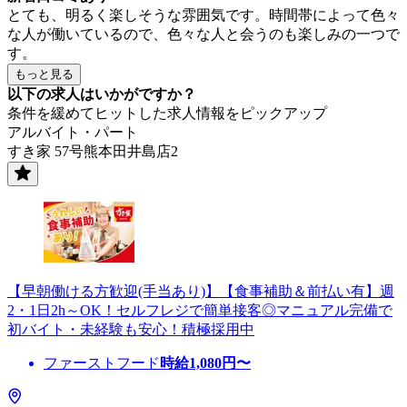
とても、明るく楽しそうな雰囲気です。時間帯によって色々
な人が働いているので、色々な人と会うのも楽しみの一つで
す。
もっと見る
以下の求人はいかがですか？
条件を緩めてヒットした求人情報をピックアップ
アルバイト・パート
すき家 57号熊本田井島店2
【早朝働ける方歓迎(手当あり)】【食事補助＆前払い有】週
2・1日2h～OK！セルフレジで簡単接客◎マニュアル完備で
初バイト・未経験も安心！積極採用中
ファーストフード
時給
1,080
円〜