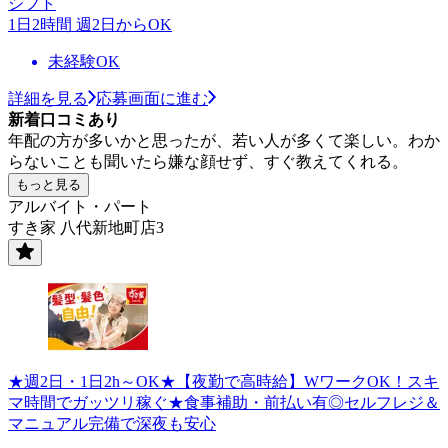
シフト
1日2時間 週2日からOK
未経験OK
詳細を見る
応募画面に進む
新着口コミあり
年配の方が多いかと思ったが、若い人が多くて楽しい。わか
らないことも聞いたら嫌な顔せず、すぐ教えてくれる。
もっと見る
アルバイト・パート
すき家 八代新地町店3
★週2日・1日2h～OK★【夜勤で高時給】WワークOK！スキ
マ時間でガッツリ稼ぐ★食事補助・前払い有◎セルフレジ＆
マニュアル完備で深夜も安心