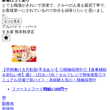
新着口コミあり
とても職場がきれいで清潔で、クルーの人達も親切丁寧で、
お客様第一にされているので自分も頑張りたいと思いまし
た。
もっと見る
アルバイト・パート
すき家 熊本秋津店
【早朝働ける方歓迎(手当あり)】◎積極採用中◎【食事補助
＆前払い有】週2・1日2h～OK！セルフレジで簡単接客◎マ
ニュアル完備で初バイト・未経験も安心！積極採用中
ファーストフード
時給
1,100
円〜
勤務地
面接地