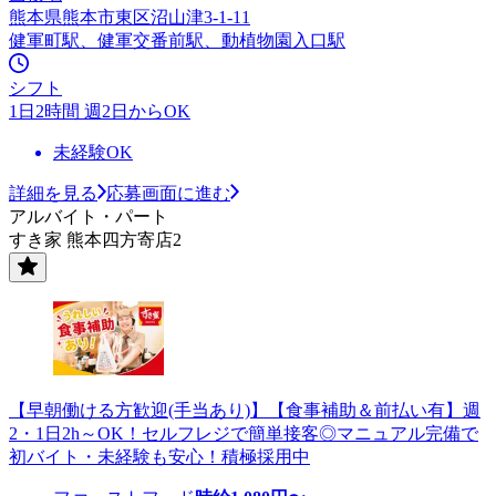
熊本県熊本市東区沼山津3-1-11
健軍町駅、健軍交番前駅、動植物園入口駅
シフト
1日2時間 週2日からOK
未経験OK
詳細を見る
応募画面に進む
アルバイト・パート
すき家 熊本四方寄店2
【早朝働ける方歓迎(手当あり)】【食事補助＆前払い有】週
2・1日2h～OK！セルフレジで簡単接客◎マニュアル完備で
初バイト・未経験も安心！積極採用中