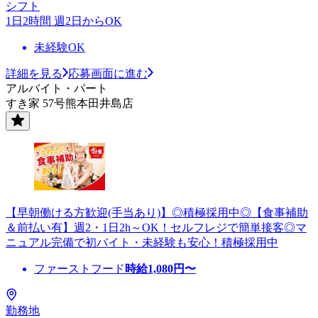
シフト
1日2時間 週2日からOK
未経験OK
詳細を見る
応募画面に進む
アルバイト・パート
すき家 57号熊本田井島店
【早朝働ける方歓迎(手当あり)】◎積極採用中◎【食事補助
＆前払い有】週2・1日2h～OK！セルフレジで簡単接客◎マ
ニュアル完備で初バイト・未経験も安心！積極採用中
ファーストフード
時給
1,080
円〜
勤務地