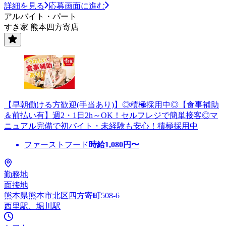
詳細を見る
応募画面に進む
アルバイト・パート
すき家 熊本四方寄店
【早朝働ける方歓迎(手当あり)】◎積極採用中◎【食事補助
＆前払い有】週2・1日2h～OK！セルフレジで簡単接客◎マ
ニュアル完備で初バイト・未経験も安心！積極採用中
ファーストフード
時給
1,080
円〜
勤務地
面接地
熊本県熊本市北区四方寄町508-6
西里駅、堀川駅