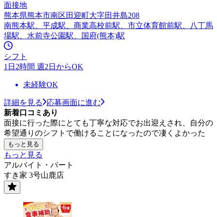
面接地
熊本県熊本市南区田迎町大字田井島208
南熊本駅、平成駅、商業高校前駅、市立体育館前駅、八丁馬
場駅、水前寺公園駅、国府(熊本)駅
シフト
1日2時間 週2日からOK
未経験OK
詳細を見る
応募画面に進む
新着口コミあり
面接に行った際にとても丁寧な対応でお出迎えされ、自分の
希望通りのシフトで働けることになったので凄くよかった
もっと見る
もっと見る
アルバイト・パート
すき家 3号山鹿店