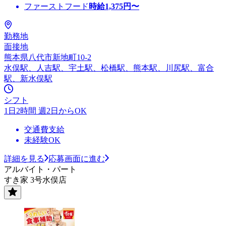
ファーストフード
時給
1,375
円〜
勤務地
面接地
熊本県八代市新地町10-2
水俣駅、人吉駅、宇土駅、松橋駅、熊本駅、川尻駅、富合
駅、新水俣駅
シフト
1日2時間 週2日からOK
交通費支給
未経験OK
詳細を見る
応募画面に進む
アルバイト・パート
すき家 3号水俣店