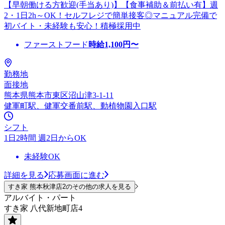
【早朝働ける方歓迎(手当あり)】【食事補助＆前払い有】週
2・1日2h～OK！セルフレジで簡単接客◎マニュアル完備で
初バイト・未経験も安心！積極採用中
ファーストフード
時給
1,100
円〜
勤務地
面接地
熊本県熊本市東区沼山津3-1-11
健軍町駅、健軍交番前駅、動植物園入口駅
シフト
1日2時間 週2日からOK
未経験OK
詳細を見る
応募画面に進む
すき家 熊本秋津店2のその他の求人を見る
アルバイト・パート
すき家 八代新地町店4