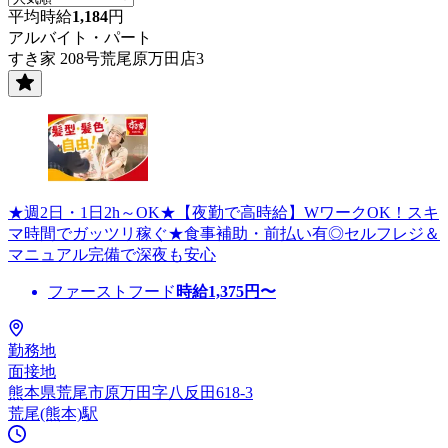
平均時給
1,184
円
アルバイト・パート
すき家 208号荒尾原万田店3
★週2日・1日2h～OK★【夜勤で高時給】WワークOK！スキ
マ時間でガッツリ稼ぐ★食事補助・前払い有◎セルフレジ＆
マニュアル完備で深夜も安心
ファーストフード
時給
1,375
円〜
勤務地
面接地
熊本県荒尾市原万田字八反田618-3
荒尾(熊本)駅