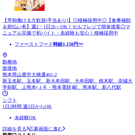
【早朝働ける方歓迎(手当あり)】◎積極採用中◎【食事補助
＆前払い有】週2・1日2h～OK！セルフレジで簡単接客◎マ
ニュアル完備で初バイト・未経験も安心！積極採用中
ファーストフード
時給
1,150
円〜
勤務地
面接地
熊本県山鹿市大橋通401-2
新玉名駅、玉名駅、新大牟田駅、大牟田駅、植木駅、崇城大
学前駅、上熊本(ＪＲ・熊本電鉄)駅、熊本駅、新八代駅
シフト
1日2時間 週2日からOK
未経験OK
詳細を見る
応募画面に進む