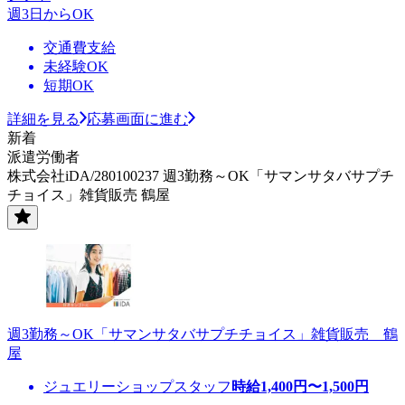
週3日からOK
交通費支給
未経験OK
短期OK
詳細を見る
応募画面に進む
新着
派遣労働者
株式会社iDA/280100237 週3勤務～OK「サマンサタバサプチ
チョイス」雑貨販売 鶴屋
週3勤務～OK「サマンサタバサプチチョイス」雑貨販売 鶴
屋
ジュエリーショップスタッフ
時給
1,400
円〜
1,500
円