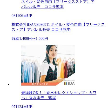
ネイル・髪色自由【フリークスストア】ア
パレル販売 ココサ熊本
08月06日UP
株式会社iDA/28080911 ネイル・髪色自由【フリークス
ストア】アパレル販売 ココサ熊本
時給1,400円〜1,500円
未経験OK！「香水セレクトショップ・カワ
ベ」香水販売 鶴屋
07月24日UP