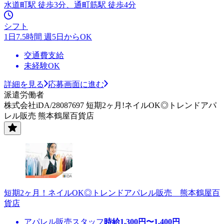
水道町駅 徒歩3分、通町筋駅 徒歩4分
シフト
1日7.5時間 週5日からOK
交通費支給
未経験OK
詳細を見る
応募画面に進む
派遣労働者
株式会社iDA/28087697 短期2ヶ月!ネイルOK◎トレンドアパ
レル販売 熊本鶴屋百貨店
短期2ヶ月！ネイルOK◎トレンドアパレル販売 熊本鶴屋百
貨店
アパレル販売スタッフ
時給
1,300
円〜
1,400
円