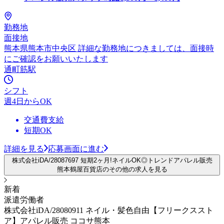
勤務地
面接地
熊本県熊本市中央区 詳細な勤務地につきましては、面接時
にご確認をお願いいたします
通町筋駅
シフト
週4日からOK
交通費支給
短期OK
詳細を見る
応募画面に進む
株式会社iDA/28087697 短期2ヶ月!ネイルOK◎トレンドアパレル販売
熊本鶴屋百貨店のその他の求人を見る
新着
派遣労働者
株式会社iDA/28080911 ネイル・髪色自由【フリークススト
ア】アパレル販売 ココサ熊本