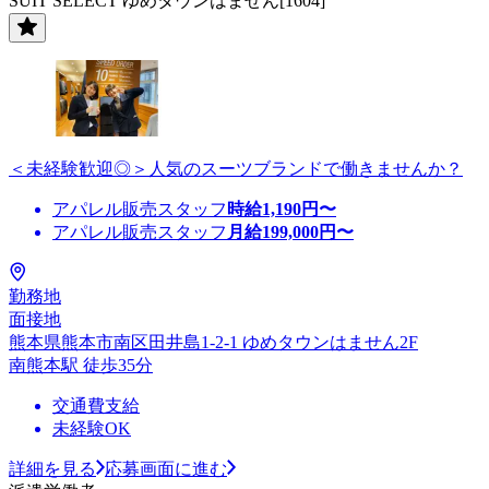
SUIT SELECT ゆめタウンはません[1604]
＜未経験歓迎◎＞人気のスーツブランドで働きませんか？
アパレル販売スタッフ
時給
1,190
円〜
アパレル販売スタッフ
月給
199,000
円〜
勤務地
面接地
熊本県熊本市南区田井島1-2-1 ゆめタウンはません2F
南熊本駅 徒歩35分
交通費支給
未経験OK
詳細を見る
応募画面に進む