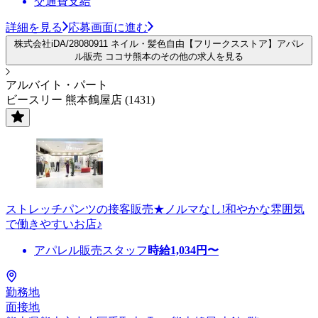
交通費支給
詳細を見る
応募画面に進む
株式会社iDA/28080911 ネイル・髪色自由【フリークスストア】アパレ
ル販売 ココサ熊本のその他の求人を見る
アルバイト・パート
ビースリー 熊本鶴屋店 (1431)
ストレッチパンツの接客販売★ノルマなし!和やかな雰囲気
で働きやすいお店♪
アパレル販売スタッフ
時給
1,034
円〜
勤務地
面接地