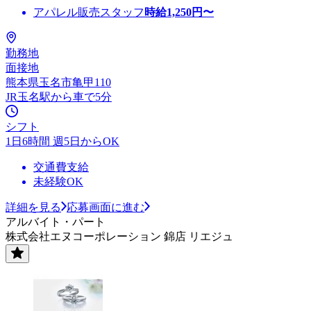
アパレル販売スタッフ
時給
1,250
円〜
勤務地
面接地
熊本県玉名市亀甲110
JR玉名駅から車で5分
シフト
1日6時間 週5日からOK
交通費支給
未経験OK
詳細を見る
応募画面に進む
アルバイト・パート
株式会社エヌコーポレーション 錦店 リエジュ