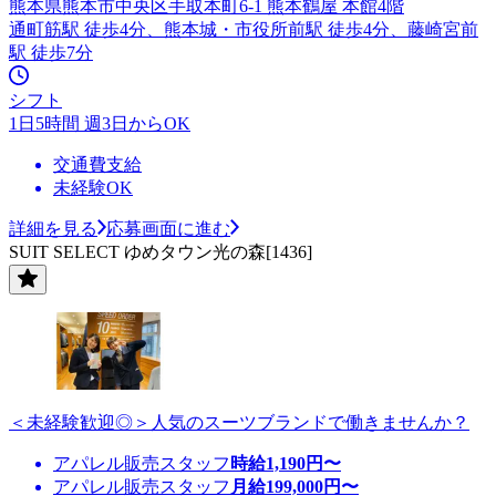
熊本県熊本市中央区手取本町6-1 熊本鶴屋 本館4階
通町筋駅 徒歩4分、熊本城・市役所前駅 徒歩4分、藤崎宮前
駅 徒歩7分
シフト
1日5時間 週3日からOK
交通費支給
未経験OK
詳細を見る
応募画面に進む
SUIT SELECT ゆめタウン光の森[1436]
＜未経験歓迎◎＞人気のスーツブランドで働きませんか？
アパレル販売スタッフ
時給
1,190
円〜
アパレル販売スタッフ
月給
199,000
円〜