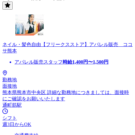
ネイル・髪色自由【フリークスストア】アパレル販売 ココ
サ熊本
アパレル販売スタッフ
時給
1,400
円〜
1,500
円
勤務地
面接地
熊本県熊本市中央区 詳細な勤務地につきましては、面接時
にご確認をお願いいたします
通町筋駅
シフト
週3日からOK