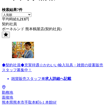
検索結果
7
件
平均時給
1,213
円
契約社員
ボーネルンド 熊本鶴屋店(契約社員)
◆契約社員◆充実待遇☆かわいい輸入玩具・雑貨の提案販売
スタッフ募集中！
雑貨販売スタッフ
※求人詳細へ記載
勤務地
面接地
熊本県熊本市手取本町6-1 本館6F