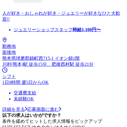
人が好き・おしゃれが好き・ジュエリーが好きなひと大歓
迎!!
ジュエリーショップスタッフ
時給
1,100
円〜
勤務地
面接地
熊本県球磨郡錦町西715-1 イオン錦1階
川村(熊本)駅 徒歩15分、肥後西村駅 徒歩21分
シフト
1日8時間 週5日からOK
交通費支給
未経験OK
詳細を見る
応募画面に進む
以下の求人はいかがですか？
条件を緩めてヒットした求人情報をピックアップ