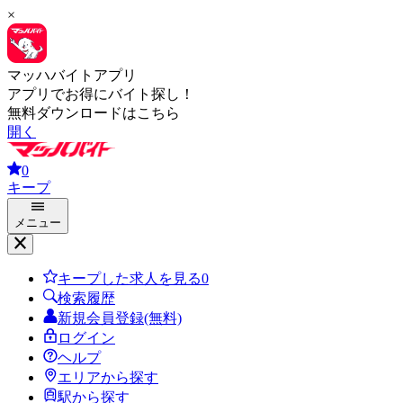
×
マッハバイトアプリ
アプリでお得にバイト探し！
無料ダウンロードはこちら
開く
0
キープ
メニュー
キープした求人を見る
0
検索履歴
新規会員登録(無料)
ログイン
ヘルプ
エリアから探す
駅から探す