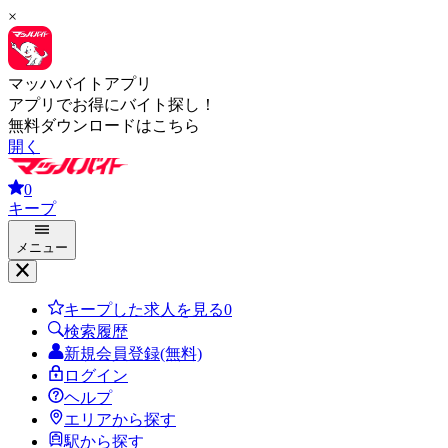
×
マッハバイトアプリ
アプリでお得にバイト探し！
無料ダウンロードはこちら
開く
0
キープ
メニュー
キープした求人を見る
0
検索履歴
新規会員登録(無料)
ログイン
ヘルプ
エリアから探す
駅から探す