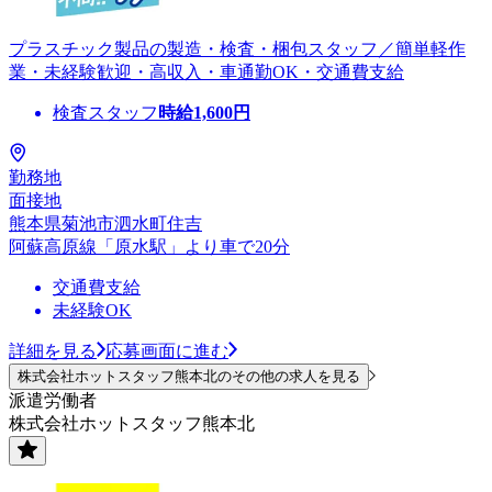
プラスチック製品の製造・検査・梱包スタッフ／簡単軽作
業・未経験歓迎・高収入・車通勤OK・交通費支給
検査スタッフ
時給
1,600
円
勤務地
面接地
熊本県菊池市泗水町住吉
阿蘇高原線「原水駅」より車で20分
交通費支給
未経験OK
詳細を見る
応募画面に進む
株式会社ホットスタッフ熊本北のその他の求人を見る
派遣労働者
株式会社ホットスタッフ熊本北