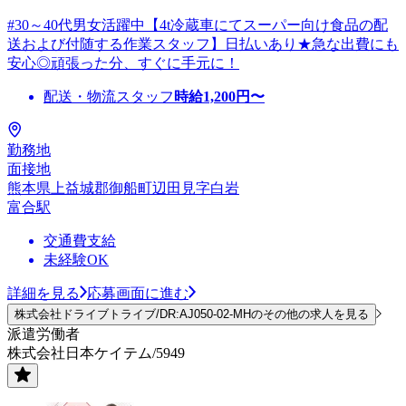
#30～40代男女活躍中【4t冷蔵車にてスーパー向け食品の配
送および付随する作業スタッフ】日払いあり★急な出費にも
安心◎頑張った分、すぐに手元に！
配送・物流スタッフ
時給
1,200
円〜
勤務地
面接地
熊本県上益城郡御船町辺田見字白岩
富合駅
交通費支給
未経験OK
詳細を見る
応募画面に進む
株式会社ドライブトライブ/DR:AJ050-02-MHのその他の求人を見る
派遣労働者
株式会社日本ケイテム/5949