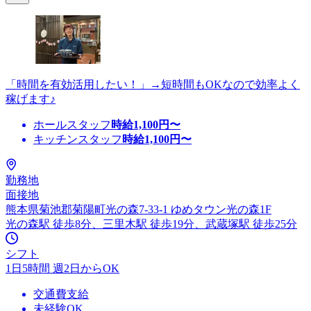
「時間を有効活用したい！」→短時間もOKなので効率よく
稼げます♪
ホールスタッフ
時給
1,100
円〜
キッチンスタッフ
時給
1,100
円〜
勤務地
面接地
熊本県菊池郡菊陽町光の森7-33-1 ゆめタウン光の森1F
光の森駅 徒歩8分、三里木駅 徒歩19分、武蔵塚駅 徒歩25分
シフト
1日5時間 週2日からOK
交通費支給
未経験OK