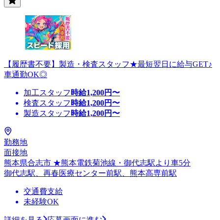
【履歴書不要】製造・検査スタッフ★最短翌日に給与GET♪
車通勤OK◎
加工スタッフ
時給
1,200
円〜
検査スタッフ
時給
1,200
円〜
製造スタッフ
時給
1,200
円〜
勤務地
面接地
熊本県合志市 ★熊本電鉄菊池線・御代志駅より車5分
御代志駅、再春医療センター前駅、熊本高専前駅
交通費支給
未経験OK
詳細を見る
応募画面に進む