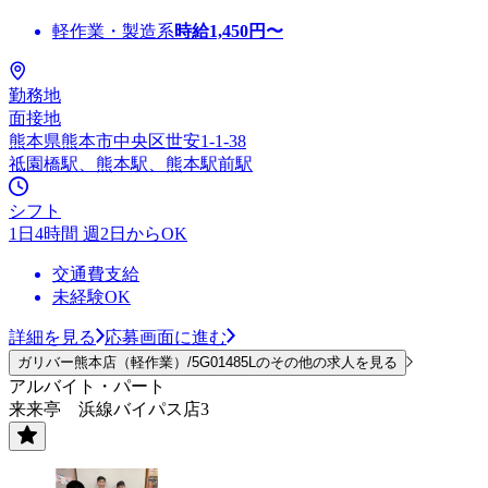
軽作業・製造系
時給
1,450
円〜
勤務地
面接地
熊本県熊本市中央区世安1-1-38
祗園橋駅、熊本駅、熊本駅前駅
シフト
1日4時間 週2日からOK
交通費支給
未経験OK
詳細を見る
応募画面に進む
ガリバー熊本店（軽作業）/5G01485Lのその他の求人を見る
アルバイト・パート
来来亭 浜線バイパス店3