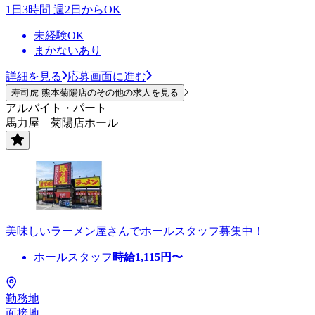
1日3時間 週2日からOK
未経験OK
まかないあり
詳細を見る
応募画面に進む
寿司虎 熊本菊陽店のその他の求人を見る
アルバイト・パート
馬力屋 菊陽店ホール
美味しいラーメン屋さんでホールスタッフ募集中！
ホールスタッフ
時給
1,115
円〜
勤務地
面接地