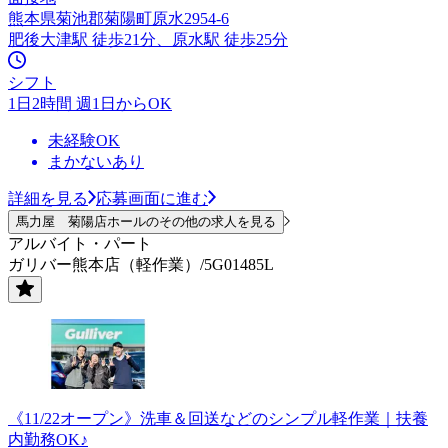
熊本県菊池郡菊陽町原水2954-6
肥後大津駅 徒歩21分、原水駅 徒歩25分
シフト
1日2時間 週1日からOK
未経験OK
まかないあり
詳細を見る
応募画面に進む
馬力屋 菊陽店ホールのその他の求人を見る
アルバイト・パート
ガリバー熊本店（軽作業）/5G01485L
《11/22オープン》洗車＆回送などのシンプル軽作業｜扶養
内勤務OK♪