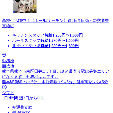
高校生活躍中！【ホール/キッチン】週2日/1日3h～◎交通費
支給◎
キッチンスタッフ
時給
1,280
円〜
1,600
円
ホールスタッフ
時給
1,280
円〜
1,600
円
皿洗い・洗い場
時給
1,280
円〜
1,600
円
勤務地
面接地
熊本県熊本市南区田井島3丁目8-18 ※最寄り駅は募集エリア
になります。勤務地は←です。
熊本駅前駅 バス5分、水前寺駅 バス5分、健軍町駅 バス5分
シフト
1日3時間 週2日からOK
交通費支給
未経験OK