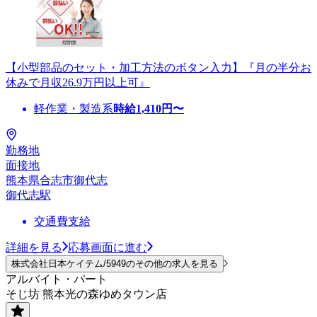
【小型部品のセット・加工方法のボタン入力】『月の半分お
休みで月収26.9万円以上可』
軽作業・製造系
時給
1,410
円〜
勤務地
面接地
熊本県合志市御代志
御代志駅
交通費支給
詳細を見る
応募画面に進む
株式会社日本ケイテム/5949のその他の求人を見る
アルバイト・パート
そじ坊 熊本光の森ゆめタウン店