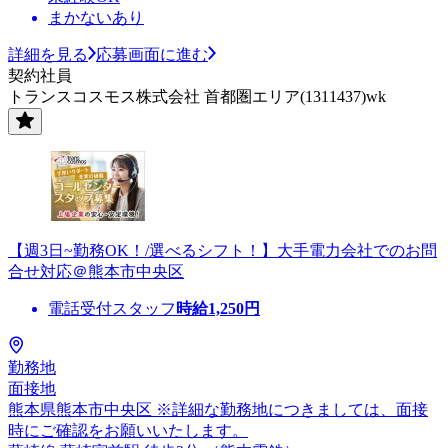
まかないあり
詳細を見る
応募画面に進む
契約社員
トランスコスモス株式会社 首都圏エリア(1311437)wk
【週3日~勤務OK！/選べるシフト！】大手電力会社でのお問
合せ対応＠熊本市中央区
電話受付スタッフ
時給
1,250
円
勤務地
面接地
熊本県熊本市中央区 ※詳細な勤務地につきましては、面接
時にご確認をお願いいたします。