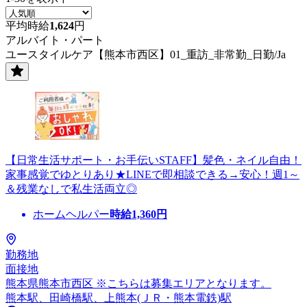
平均時給
1,624
円
アルバイト・パート
ユースタイルケア【熊本市西区】01_重訪_非常勤_日勤/Ja
【日常生活サポート・お手伝いSTAFF】髪色・ネイル自由！
家事感覚でゆとりあり★LINEで即相談できる→安心！週1～
＆残業なしで私生活両立◎
ホームヘルパー
時給
1,360
円
勤務地
面接地
熊本県熊本市西区 ※こちらは募集エリアとなります。
熊本駅、田崎橋駅、上熊本(ＪＲ・熊本電鉄)駅