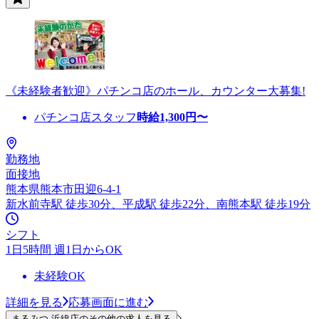
《未経験者歓迎》パチンコ店のホール、カウンター大募集!
パチンコ店スタッフ
時給
1,300
円〜
勤務地
面接地
熊本県熊本市田迎6-4-1
新水前寺駅 徒歩30分、平成駅 徒歩22分、南熊本駅 徒歩19分
シフト
1日5時間 週1日からOK
未経験OK
詳細を見る
応募画面に進む
まるみつ 浜線店のその他の求人を見る