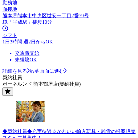
勤務地
面接地
熊本県熊本市中央区世安一丁目2番79号
JR「平成駅」徒歩10分
シフト
1日3時間 週2日からOK
交通費支給
未経験OK
詳細を見る
応募画面に進む
契約社員
ボーネルンド 熊本鶴屋店(契約社員)
◆契約社員◆充実待遇☆かわいい輸入玩具・雑貨の提案販売
スタッフ募集中！