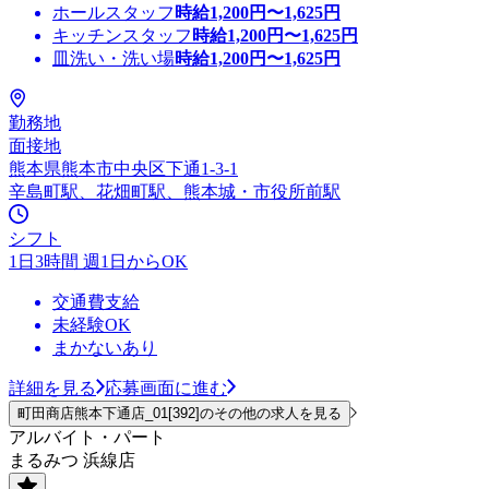
ホールスタッフ
時給
1,200
円〜
1,625
円
キッチンスタッフ
時給
1,200
円〜
1,625
円
皿洗い・洗い場
時給
1,200
円〜
1,625
円
勤務地
面接地
熊本県熊本市中央区下通1-3-1
辛島町駅、花畑町駅、熊本城・市役所前駅
シフト
1日3時間 週1日からOK
交通費支給
未経験OK
まかないあり
詳細を見る
応募画面に進む
町田商店熊本下通店_01[392]のその他の求人を見る
アルバイト・パート
まるみつ 浜線店