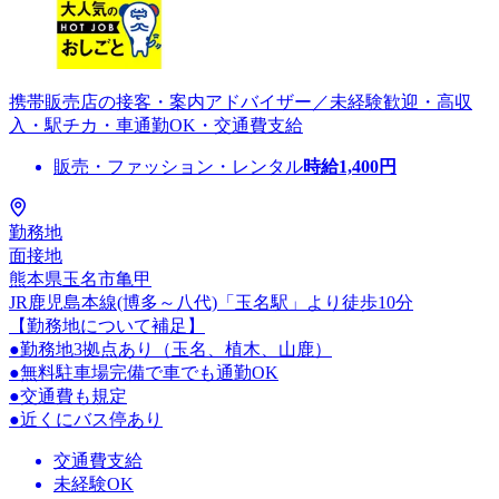
携帯販売店の接客・案内アドバイザー／未経験歓迎・高収
入・駅チカ・車通勤OK・交通費支給
販売・ファッション・レンタル
時給
1,400
円
勤務地
面接地
熊本県玉名市亀甲
JR鹿児島本線(博多～八代)「玉名駅」より徒歩10分
【勤務地について補足】
●勤務地3拠点あり（玉名、植木、山鹿）
●無料駐車場完備で車でも通勤OK
●交通費も規定
●近くにバス停あり
交通費支給
未経験OK