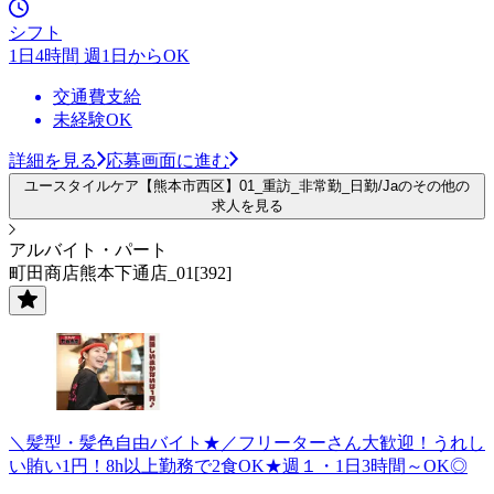
シフト
1日4時間 週1日からOK
交通費支給
未経験OK
詳細を見る
応募画面に進む
ユースタイルケア【熊本市西区】01_重訪_非常勤_日勤/Jaのその他の
求人を見る
アルバイト・パート
町田商店熊本下通店_01[392]
＼髪型・髪色自由バイト★／フリーターさん大歓迎！うれし
い賄い1円！8h以上勤務で2食OK★週１・1日3時間～OK◎