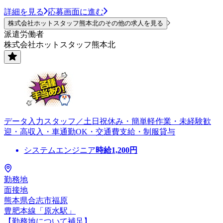
詳細を見る
応募画面に進む
株式会社ホットスタッフ熊本北のその他の求人を見る
派遣労働者
株式会社ホットスタッフ熊本北
データ入力スタッフ／土日祝休み・簡単軽作業・未経験歓
迎・高収入・車通勤OK・交通費支給・制服貸与
システムエンジニア
時給
1,200
円
勤務地
面接地
熊本県合志市福原
豊肥本線「原水駅」
【勤務地について補足】