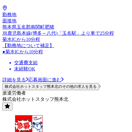
勤務地
面接地
熊本県玉名郡南関町肥猪
JR鹿児島本線(博多～八代)「玉名駅」より車で25分程
菊水ICから10分程
【勤務地について補足】
●菊水ICから10分程
交通費支給
未経験OK
詳細を見る
応募画面に進む
株式会社ホットスタッフ熊本北のその他の求人を見る
派遣労働者
株式会社ホットスタッフ熊本北