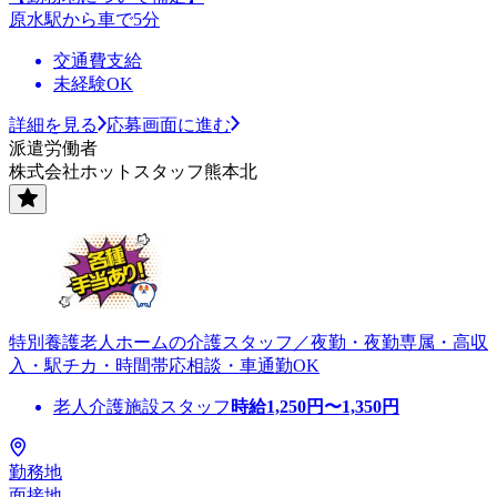
原水駅から車で5分
交通費支給
未経験OK
詳細を見る
応募画面に進む
派遣労働者
株式会社ホットスタッフ熊本北
特別養護老人ホームの介護スタッフ／夜勤・夜勤専属・高収
入・駅チカ・時間帯応相談・車通勤OK
老人介護施設スタッフ
時給
1,250
円〜
1,350
円
勤務地
面接地