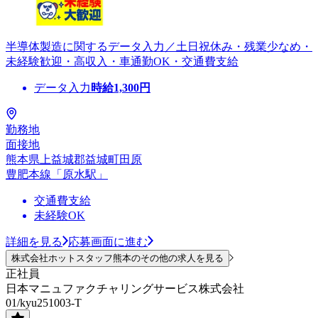
半導体製造に関するデータ入力／土日祝休み・残業少なめ・
未経験歓迎・高収入・車通勤OK・交通費支給
データ入力
時給
1,300
円
勤務地
面接地
熊本県上益城郡益城町田原
豊肥本線「原水駅」
交通費支給
未経験OK
詳細を見る
応募画面に進む
株式会社ホットスタッフ熊本のその他の求人を見る
正社員
日本マニュファクチャリングサービス株式会社
01/kyu251003-T