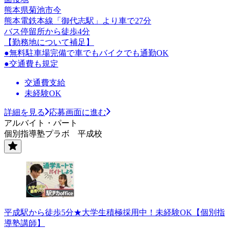
熊本県菊池市今
熊本電鉄本線「御代志駅」より車で27分
バス停留所から徒歩4分
【勤務地について補足】
●無料駐車場完備で車でもバイクでも通勤OK
●交通費も規定
交通費支給
未経験OK
詳細を見る
応募画面に進む
アルバイト・パート
個別指導塾プラボ 平成校
平成駅から徒歩5分★大学生積極採用中！未経験OK【個別指
導塾講師】