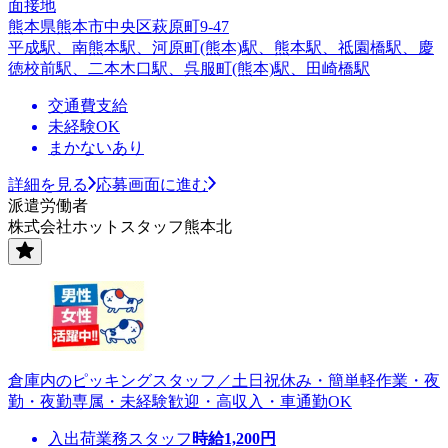
面接地
熊本県熊本市中央区萩原町9-47
平成駅、南熊本駅、河原町(熊本)駅、熊本駅、祗園橋駅、慶
徳校前駅、二本木口駅、呉服町(熊本)駅、田崎橋駅
交通費支給
未経験OK
まかないあり
詳細を見る
応募画面に進む
派遣労働者
株式会社ホットスタッフ熊本北
倉庫内のピッキングスタッフ／土日祝休み・簡単軽作業・夜
勤・夜勤専属・未経験歓迎・高収入・車通勤OK
入出荷業務スタッフ
時給
1,200
円