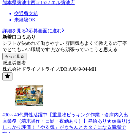
熊本県菊池市西寺1522 エル菊池店
交通費支給
未経験OK
詳細を見る
応募画面に進む
新着口コミあり
シフトが決めれて働きやすい 雰囲気もよくて教えるの丁寧
でとてもいい職場です だから頑張っていこうと思える
もっと見る
派遣労働者
株式会社ドライブトライブ/DR:AJ049-04-MH
#30～40代男性活躍中【重量物ピッキング作業・倉庫内入出
庫業務（端末操作・日勤・夜勤あり）】昇給あり★頑張りは
しっかり評価！「やる気」がきちんとカタチになる職場で