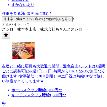
まかないあり
詳細を見る
応募画面に進む
来来亭 浜線バイパス店3のその他の求人を見る
アルバイト・パート
スシロー熊本本山店（株式会社あきんどスシロー）
友達と一緒に応募も大歓迎☆髪型・髪色自由♪シフトは1週間
ごとに調整可能＆週2日、1日3時間からOK！なので無理なく
働けます♪食事補助（30％割引）や土日祝は時給UPなど嬉し
い制度がそろってます★
ホールスタッフ
時給
1,080
円〜
キッチンスタッフ
時給
1,080
円〜