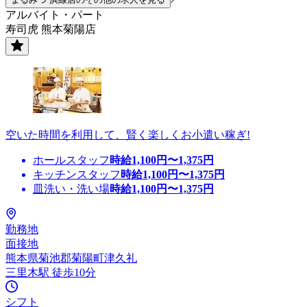
アルバイト・パート
寿司虎 熊本菊陽店
空いた時間を利用して、賢く楽しくお小遣い稼ぎ!
ホールスタッフ
時給
1,100
円〜
1,375
円
キッチンスタッフ
時給
1,100
円〜
1,375
円
皿洗い・洗い場
時給
1,100
円〜
1,375
円
勤務地
面接地
熊本県菊池郡菊陽町津久礼
三里木駅 徒歩10分
シフト