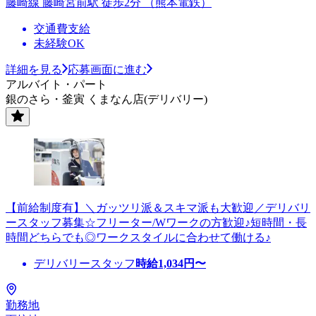
藤崎線 藤崎宮前駅 徒歩2分 （熊本電鉄）
交通費支給
未経験OK
詳細を見る
応募画面に進む
アルバイト・パート
銀のさら・釜寅 くまなん店(デリバリー)
【前給制度有】＼ガッツリ派＆スキマ派も大歓迎／デリバリ
ースタッフ募集☆フリーター/Wワークの方歓迎♪短時間・長
時間どちらでも◎ワークスタイルに合わせて働ける♪
デリバリースタッフ
時給
1,034
円〜
勤務地