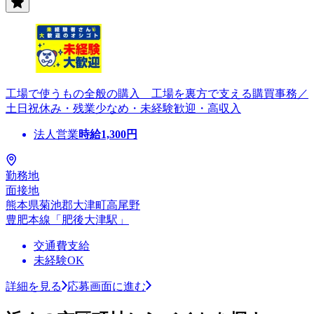
工場で使うもの全般の購入 工場を裏方で支える購買事務／
土日祝休み・残業少なめ・未経験歓迎・高収入
法人営業
時給
1,300
円
勤務地
面接地
熊本県菊池郡大津町高尾野
豊肥本線「肥後大津駅」
交通費支給
未経験OK
詳細を見る
応募画面に進む