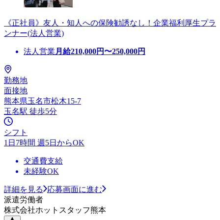
《正社員》友人・知人への保険勧誘なし！企業福利厚生プラ
ンナー(法人営業)
法人営業
月給
210,000
円〜
250,000
円
勤務地
面接地
熊本県玉名市松木15-7
玉名駅 徒歩5分
シフト
1日7時間 週5日からOK
交通費支給
未経験OK
詳細を見る
応募画面に進む
派遣労働者
株式会社ホットスタッフ熊本