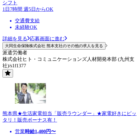
シフト
1日7時間 週5日からOK
交通費支給
未経験OK
詳細を見る
応募画面に進む
大同生命保険株式会社 熊本支社のその他の求人を見る
派遣労働者
株式会社ヒト・コミュニケーションズ人材開発本部 (九州支
社)/s1f1377
熊本県★生活家電担当「販売ラウンダー」★家電好きにピッ
タリ！販売ボーナス有！
営業
時給
1,400
円〜