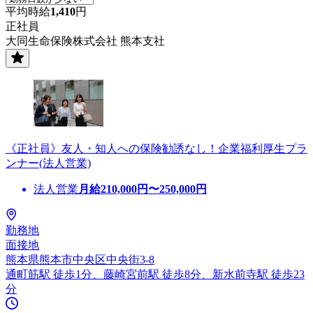
平均時給
1,410
円
正社員
大同生命保険株式会社 熊本支社
《正社員》友人・知人への保険勧誘なし！企業福利厚生プラ
ンナー(法人営業)
法人営業
月給
210,000
円〜
250,000
円
勤務地
面接地
熊本県熊本市中央区中央街3-8
通町筋駅 徒歩1分、藤崎宮前駅 徒歩8分、新水前寺駅 徒歩23
分