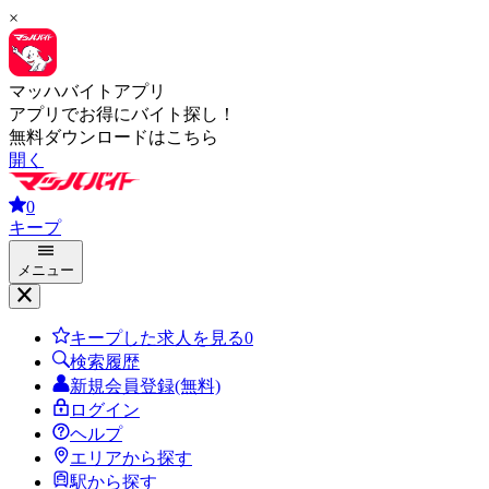
×
マッハバイトアプリ
アプリでお得にバイト探し！
無料ダウンロードはこちら
開く
0
キープ
メニュー
キープした求人を見る
0
検索履歴
新規会員登録(無料)
ログイン
ヘルプ
エリアから探す
駅から探す