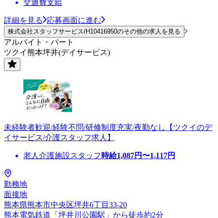
交通費支給
詳細を見る
応募画面に進む
株式会社スタッフサービス/H10416950のその他の求人を見る
アルバイト・パート
ツクイ熊本坪井(デイサービス)
未経験者歓迎/経験不問/研修制度充実/夜勤なし【ツクイのデ
イサービス/介護スタッフ求人】
老人介護施設スタッフ
時給
1,087
円〜
1,117
円
勤務地
面接地
熊本県熊本市中央区坪井6丁目33-20
熊本電気鉄道「坪井川公園駅」から徒歩約2分