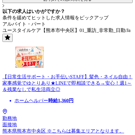
以下の求人はいかがですか？
条件を緩めてヒットした求人情報をピックアップ
アルバイト・パート
ユースタイルケア【熊本市中央区】01_重訪_非常勤_日勤/Ja
【日常生活サポート・お手伝いSTAFF】髪色・ネイル自由！
家事感覚でゆとりあり★LINEで即相談できる→安心！週1～
＆残業なしで私生活両立◎
ホームヘルパー
時給
1,360
円
勤務地
面接地
熊本県熊本市中央区 ※こちらは募集エリアとなります。