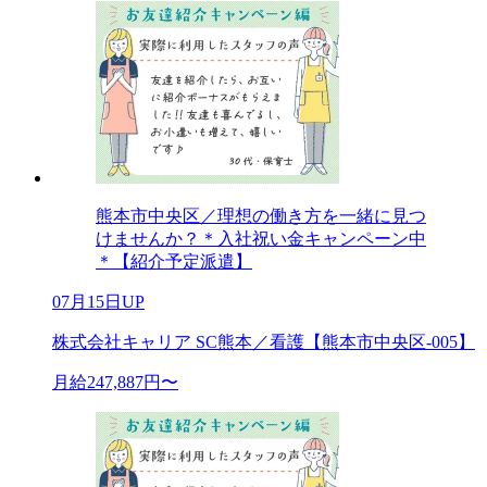
熊本市中央区／理想の働き方を一緒に見つ
けませんか？＊入社祝い金キャンペーン中
＊【紹介予定派遣】
07月15日UP
株式会社キャリア SC熊本／看護【熊本市中央区-005】
月給247,887円〜