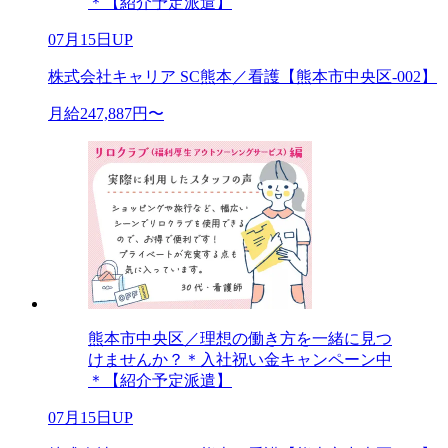
＊【紹介予定派遣】
07月15日UP
株式会社キャリア SC熊本／看護【熊本市中央区-002】
月給247,887円〜
熊本市中央区／理想の働き方を一緒に見つ
けませんか？＊入社祝い金キャンペーン中
＊【紹介予定派遣】
07月15日UP