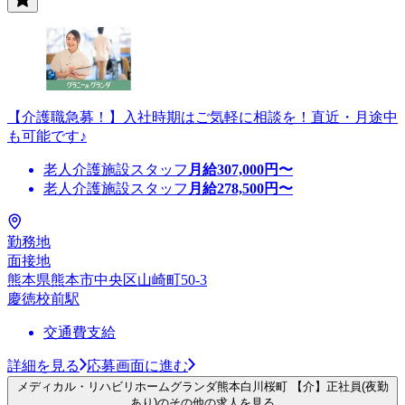
【介護職急募！】入社時期はご気軽に相談を！直近・月途中
も可能です♪
老人介護施設スタッフ
月給
307,000
円〜
老人介護施設スタッフ
月給
278,500
円〜
勤務地
面接地
熊本県熊本市中央区山崎町50-3
慶徳校前駅
交通費支給
詳細を見る
応募画面に進む
メディカル・リハビリホームグランダ熊本白川桜町 【介】正社員(夜勤
あり)のその他の求人を見る