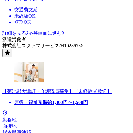
交通費支給
未経験OK
短期OK
詳細を見る
応募画面に進む
派遣労働者
株式会社スタッフサービス/H10289536
【菊池郡大津町・介護職員募集】【未経験者歓迎】
医療・福祉系
時給
1,300
円〜
1,500
円
勤務地
面接地
熊本県菊池郡