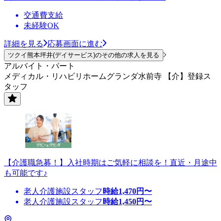
交通費支給
未経験OK
詳細を見る
応募画面に進む
ツクイ熊本坪井(デイサービス)のその他の求人を見る
アルバイト・パート
メディカル・リハビリホームグランダ水前寺 【介】登録ス
タッフ
【介護職急募！】入社時期はご気軽に相談を！直近・月途中
も可能です♪
老人介護施設スタッフ
時給
1,470
円〜
老人介護施設スタッフ
時給
1,450
円〜