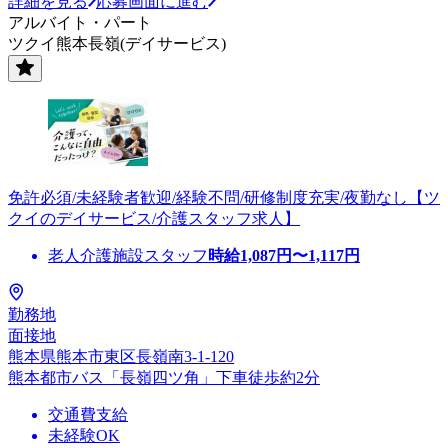
詳細を見る
応募画面に進む
アルバイト・パート
ツクイ熊本長嶺(デイサービス)
免許必須/未経験者歓迎/経験不問/研修制度充実/夜勤なし【ツ
クイのデイサービス/介護スタッフ求人】
老人介護施設スタッフ
時給
1,087
円〜
1,117
円
勤務地
面接地
熊本県熊本市東区長嶺南3-1-120
熊本都市バス「長嶺四ツ角」下車徒歩約2分
交通費支給
未経験OK