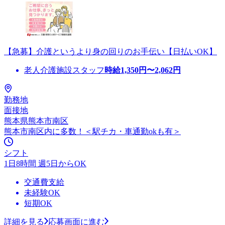
【急募】介護というより身の回りのお手伝い【日払いOK】
老人介護施設スタッフ
時給
1,350
円〜
2,062
円
勤務地
面接地
熊本県熊本市南区
熊本市南区内に多数！＜駅チカ・車通勤okも有＞
シフト
1日8時間 週5日からOK
交通費支給
未経験OK
短期OK
詳細を見る
応募画面に進む