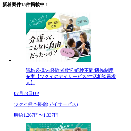
新着案件15件掲載中！
資格必須/未経験者歓迎/経験不問/研修制度
充実【ツクイのデイサービス/生活相談員求
人】
07月23日UP
ツクイ熊本長嶺(デイサービス)
時給1,267円〜1,337円