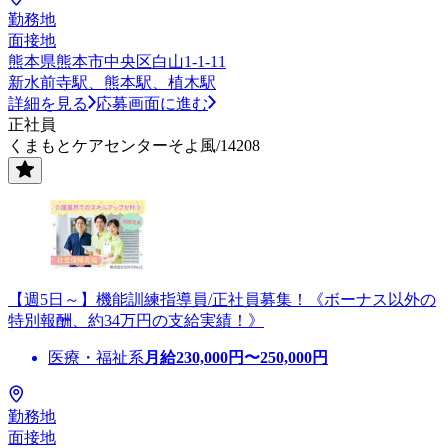
勤務地
面接地
熊本県熊本市中央区白山1-1-11
新水前寺駅、熊本駅、植木駅
詳細を見る
応募画面に進む
正社員
くまもとケアセンターそよ風/14208
【週5日～】機能訓練指導員/正社員募集！《ボーナス以外の
特別報酬、約34万円の支給実績！》
医療・福祉系
月給
230,000
円〜
250,000
円
勤務地
面接地