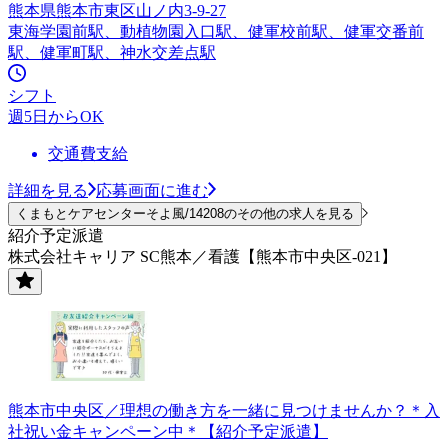
熊本県熊本市東区山ノ内3-9-27
東海学園前駅、動植物園入口駅、健軍校前駅、健軍交番前
駅、健軍町駅、神水交差点駅
シフト
週5日からOK
交通費支給
詳細を見る
応募画面に進む
くまもとケアセンターそよ風/14208のその他の求人を見る
紹介予定派遣
株式会社キャリア SC熊本／看護【熊本市中央区-021】
熊本市中央区／理想の働き方を一緒に見つけませんか？＊入
社祝い金キャンペーン中＊【紹介予定派遣】