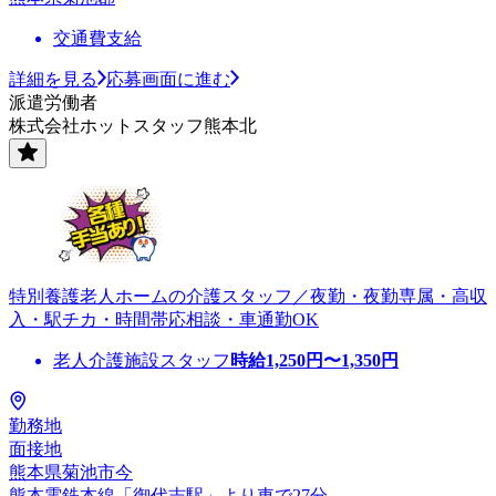
交通費支給
詳細を見る
応募画面に進む
派遣労働者
株式会社ホットスタッフ熊本北
特別養護老人ホームの介護スタッフ／夜勤・夜勤専属・高収
入・駅チカ・時間帯応相談・車通勤OK
老人介護施設スタッフ
時給
1,250
円〜
1,350
円
勤務地
面接地
熊本県菊池市今
熊本電鉄本線「御代志駅」より車で27分