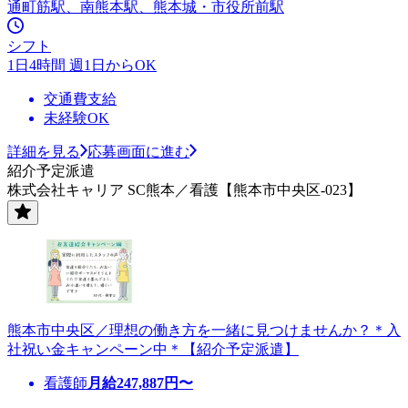
通町筋駅、南熊本駅、熊本城・市役所前駅
シフト
1日4時間 週1日からOK
交通費支給
未経験OK
詳細を見る
応募画面に進む
紹介予定派遣
株式会社キャリア SC熊本／看護【熊本市中央区-023】
熊本市中央区／理想の働き方を一緒に見つけませんか？＊入
社祝い金キャンペーン中＊【紹介予定派遣】
看護師
月給
247,887
円〜