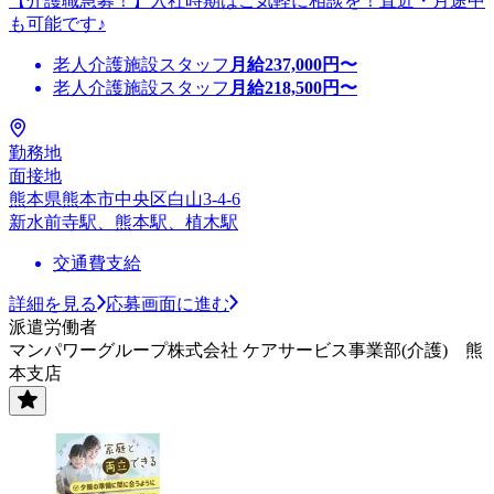
【介護職急募！】入社時期はご気軽に相談を！直近・月途中
も可能です♪
老人介護施設スタッフ
月給
237,000
円〜
老人介護施設スタッフ
月給
218,500
円〜
勤務地
面接地
熊本県熊本市中央区白山3-4-6
新水前寺駅、熊本駅、植木駅
交通費支給
詳細を見る
応募画面に進む
派遣労働者
マンパワーグループ株式会社 ケアサービス事業部(介護) 熊
本支店