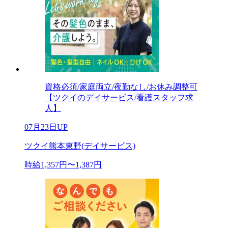
資格必須/家庭両立/夜勤なし/お休み調整可
【ツクイのデイサービス/看護スタッフ求
人】
07月23日UP
ツクイ熊本東野(デイサービス)
時給1,357円〜1,387円