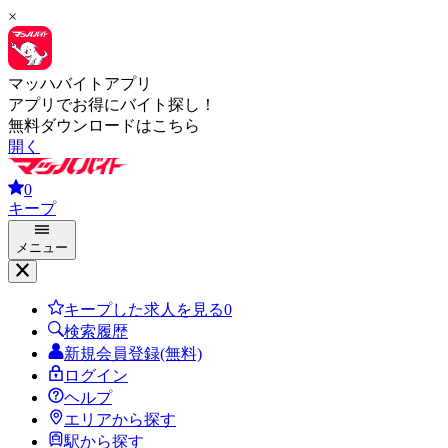
×
マッハバイトアプリ
アプリでお得にバイト探し！
無料ダウンロードはこちら
開く
0
キープ
メニュー
キープした求人を見る
0
検索履歴
新規会員登録(無料)
ログイン
ヘルプ
エリアから探す
駅から探す