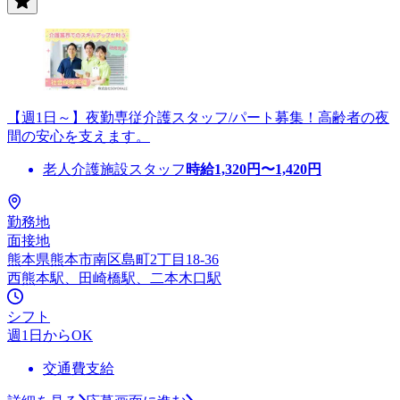
【週1日～】夜勤専従介護スタッフ/パート募集！高齢者の夜
間の安心を支えます。
老人介護施設スタッフ
時給
1,320
円〜
1,420
円
勤務地
面接地
熊本県熊本市南区島町2丁目18-36
西熊本駅、田崎橋駅、二本木口駅
シフト
週1日からOK
交通費支給