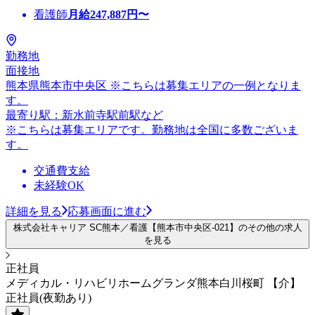
看護師
月給
247,887
円〜
勤務地
面接地
熊本県熊本市中央区 ※こちらは募集エリアの一例となりま
す。
最寄り駅：新水前寺駅前駅など
※こちらは募集エリアです。勤務地は全国に多数ございま
す。
交通費支給
未経験OK
詳細を見る
応募画面に進む
株式会社キャリア SC熊本／看護【熊本市中央区-021】のその他の求人
を見る
正社員
メディカル・リハビリホームグランダ熊本白川桜町 【介】
正社員(夜勤あり)