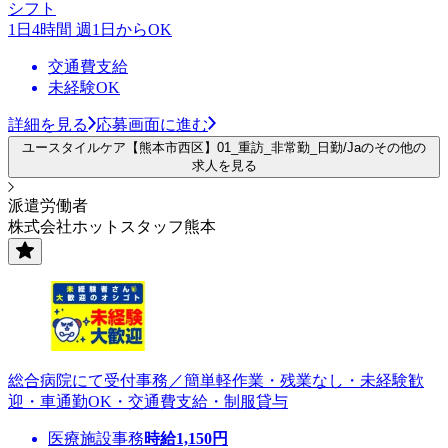
シフト
1日4時間 週1日からOK
交通費支給
未経験OK
詳細を見る
応募画面に進む
ユースタイルケア【熊本市西区】01_重訪_非常勤_日勤/Jaのその他の
求人を見る
派遣労働者
株式会社ホットスタッフ熊本
総合病院にて受付事務／簡単軽作業・残業なし・未経験歓
迎・車通勤OK・交通費支給・制服貸与
医療施設事務
時給
1,150
円