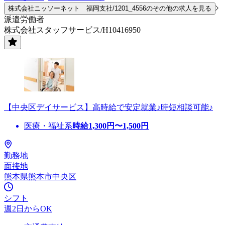
株式会社ニッソーネット 福岡支社/1201_4556のその他の求人を見る
派遣労働者
株式会社スタッフサービス/H10416950
【中央区デイサービス】高時給で安定就業♪時短相談可能♪
医療・福祉系
時給
1,300
円〜
1,500
円
勤務地
面接地
熊本県熊本市中央区
シフト
週2日からOK