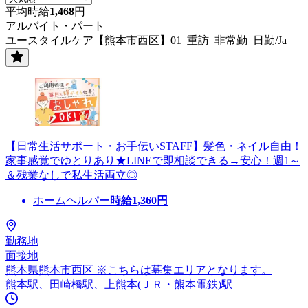
平均時給
1,468
円
アルバイト・パート
ユースタイルケア【熊本市西区】01_重訪_非常勤_日勤/Ja
【日常生活サポート・お手伝いSTAFF】髪色・ネイル自由！
家事感覚でゆとりあり★LINEで即相談できる→安心！週1～
＆残業なしで私生活両立◎
ホームヘルパー
時給
1,360
円
勤務地
面接地
熊本県熊本市西区 ※こちらは募集エリアとなります。
熊本駅、田崎橋駅、上熊本(ＪＲ・熊本電鉄)駅