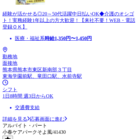
経験が活かせる◎20～50代活躍中日払いOK◆介護のオシゴ
ト！実務経験1年以上の方大歓迎！【来社不要！WEB・電話
登録ＯＫ】
医療・福祉系
時給
1,350
円〜
1,450
円
勤務地
面接地
熊本県熊本市東区新南部３丁目
東海学園前駅、竜田口駅、水前寺駅
シフト
1日8時間 週3日からOK
交通費支給
詳細を見る
応募画面に進む
アルバイト・パート
小春ケアパークそよ風/41430