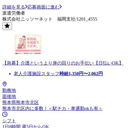
詳細を見る
応募画面に進む
派遣労働者
株式会社ニッソーネット 福岡支社/1201_4555
【急募】介護というより身の回りのお手伝い【日払いOK】
老人介護施設スタッフ
時給
1,350
円〜
2,062
円
勤務地
面接地
熊本県熊本市北区
熊本市北区内に多数！＜駅チカ・車通勤okも有＞
シフト
1日8時間 週5日からOK