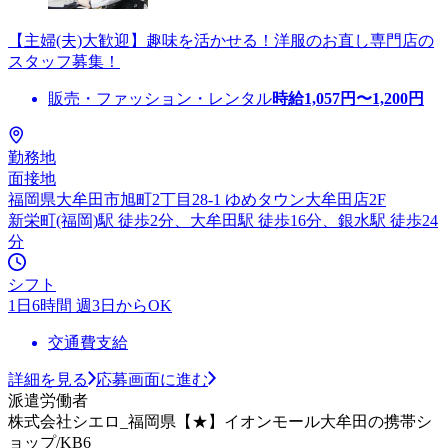
【主婦(夫)大歓迎】趣味を活かせる！洋服のお直し専門店の
スタッフ募集！
販売・ファッション・レンタル
時給
1,057
円〜
1,200
円
勤務地
面接地
福岡県大牟田市旭町2丁目28-1 ゆめタウン大牟田店2F
新栄町(福岡)駅 徒歩2分、大牟田駅 徒歩16分、銀水駅 徒歩24
分
シフト
1日6時間 週3日からOK
交通費支給
詳細を見る
応募画面に進む
派遣労働者
株式会社シエロ_福岡県【★】イオンモール大牟田の携帯シ
ョップ/KB6