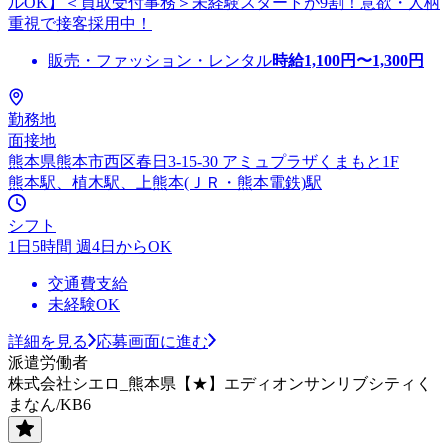
ルOK】＜買取受付事務＞未経験スタートが9割！意欲・人柄
重視で接客採用中！
販売・ファッション・レンタル
時給
1,100
円〜
1,300
円
勤務地
面接地
熊本県熊本市西区春日3-15-30 アミュプラザくまもと1F
熊本駅、植木駅、上熊本(ＪＲ・熊本電鉄)駅
シフト
1日5時間 週4日からOK
交通費支給
未経験OK
詳細を見る
応募画面に進む
派遣労働者
株式会社シエロ_熊本県【★】エディオンサンリブシティく
まなん/KB6