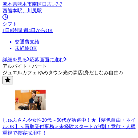
熊本県熊本市南区日吉1-7-7
西熊本駅、川尻駅
シフト
1日8時間 週4日からOK
交通費支給
未経験OK
詳細を見る
応募画面に進む
アルバイト・パート
ジュエルカフェ ゆめタウン光の森店(身だしなみ自由2)
しゅふさんや女性20代～50代が活躍中！★【髪色自由・ネイ
ルOK】＜買取受付事務＞未経験スタートが9割！意欲・人柄
重視で接客採用中！