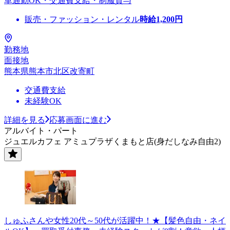
車通勤OK・交通費支給・制服貸与
販売・ファッション・レンタル
時給
1,200
円
勤務地
面接地
熊本県熊本市北区改寄町
交通費支給
未経験OK
詳細を見る
応募画面に進む
アルバイト・パート
ジュエルカフェ アミュプラザくまもと店(身だしなみ自由2)
しゅふさんや女性20代～50代が活躍中！★【髪色自由・ネイ