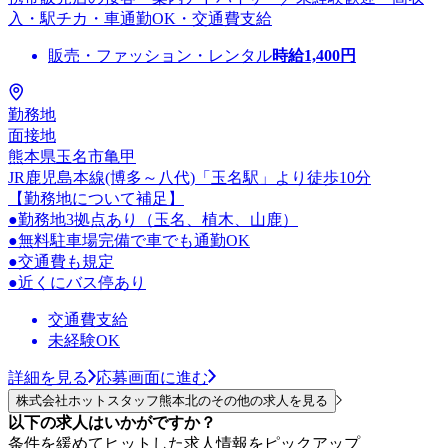
入・駅チカ・車通勤OK・交通費支給
販売・ファッション・レンタル
時給
1,400
円
勤務地
面接地
熊本県玉名市亀甲
JR鹿児島本線(博多～八代)「玉名駅」より徒歩10分
【勤務地について補足】
●勤務地3拠点あり（玉名、植木、山鹿）
●無料駐車場完備で車でも通勤OK
●交通費も規定
●近くにバス停あり
交通費支給
未経験OK
詳細を見る
応募画面に進む
株式会社ホットスタッフ熊本北のその他の求人を見る
以下の求人はいかがですか？
条件を緩めてヒットした求人情報をピックアップ