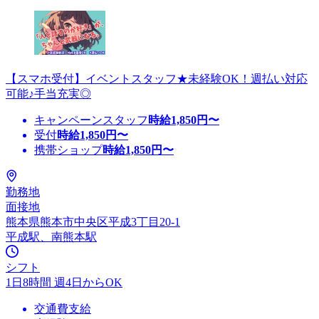
【スマホ受付】イベントスタッフ★未経験OK！週払い対応
可能♪手当充実◎
キャンペーンスタッフ
時給
1,850
円〜
受付
時給
1,850
円〜
携帯ショップ
時給
1,850
円〜
勤務地
面接地
熊本県熊本市中央区平成3丁目20-1
平成駅、南熊本駅
シフト
1日8時間 週4日からOK
交通費支給