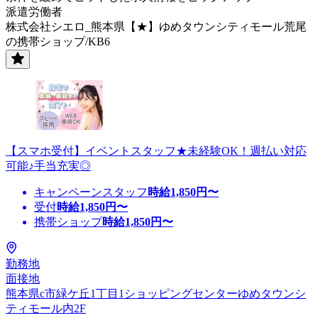
派遣労働者
株式会社シエロ_熊本県【★】ゆめタウンシティモール荒尾
の携帯ショップ/KB6
【スマホ受付】イベントスタッフ★未経験OK！週払い対応
可能♪手当充実◎
キャンペーンスタッフ
時給
1,850
円〜
受付
時給
1,850
円〜
携帯ショップ
時給
1,850
円〜
勤務地
面接地
熊本県c市緑ケ丘1丁目1ショッピングセンターゆめタウンシ
ティモール内2F