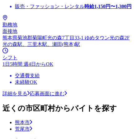
販売・ファッション・レンタル
時給
1,150
円〜
1,300
円
勤務地
面接地
熊本県菊池郡菊陽町光の森7丁目33-1 ゆめタウン光の森2F
光の森駅、三里木駅、瀬田(熊本)駅
シフト
1日5時間 週4日からOK
交通費支給
未経験OK
詳細を見る
応募画面に進む
近くの市区町村からバイトを探す
熊本市
荒尾市