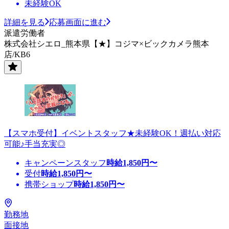
未経験OK
詳細を見る
応募画面に進む
派遣労働者
株式会社シエロ_熊本県【★】コジマ×ビックカメラ熊本
店/KB6
【スマホ受付】イベントスタッフ★未経験OK！週払い対応
可能♪手当充実◎
キャンペーンスタッフ
時給
1,850
円〜
受付
時給
1,850
円〜
携帯ショップ
時給
1,850
円〜
勤務地
面接地