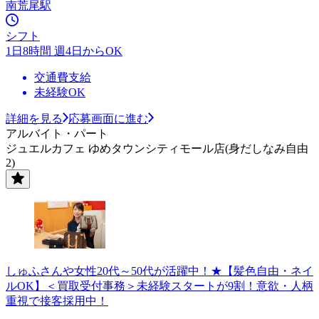
南荒尾駅
シフト
1日8時間 週4日からOK
交通費支給
未経験OK
詳細を見る
応募画面に進む
アルバイト・パート
ジュエルカフェ ゆめタウンシティモール店(身だしなみ自由
2)
しゅふさんや女性20代～50代が活躍中！★【髪色自由・ネイ
ルOK】＜買取受付事務＞未経験スタートが9割！意欲・人柄
重視で接客採用中！