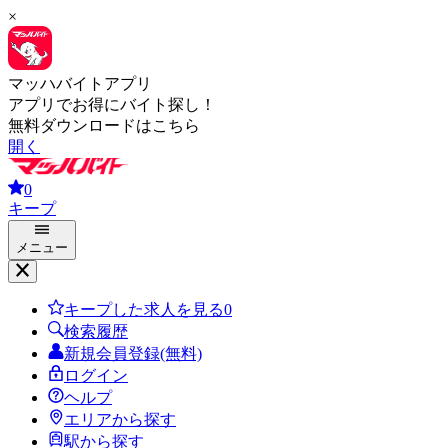
×
マッハバイトアプリ
アプリでお得にバイト探し！
無料ダウンロードはこちら
開く
0
キープ
メニュー
キープした求人を見る
0
検索履歴
新規会員登録(無料)
ログイン
ヘルプ
エリアから探す
駅から探す