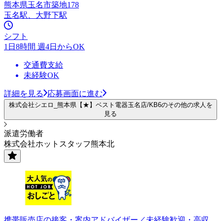
熊本県玉名市築地178
玉名駅、大野下駅
シフト
1日8時間 週4日からOK
交通費支給
未経験OK
詳細を見る
応募画面に進む
株式会社シエロ_熊本県【★】ベスト電器玉名店/KB6のその他の求人を
見る
派遣労働者
株式会社ホットスタッフ熊本北
携帯販売店の接客・案内アドバイザー／未経験歓迎・高収