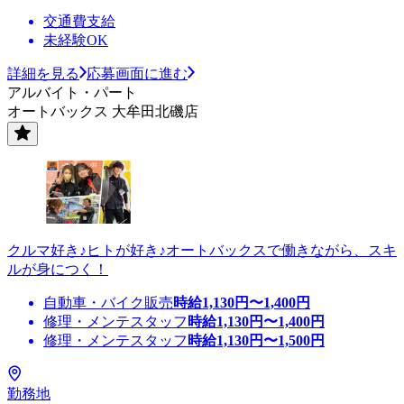
交通費支給
未経験OK
詳細を見る
応募画面に進む
アルバイト・パート
オートバックス 大牟田北磯店
クルマ好き♪ヒトが好き♪オートバックスで働きながら、スキ
ルが身につく！
自動車・バイク販売
時給
1,130
円〜
1,400
円
修理・メンテスタッフ
時給
1,130
円〜
1,400
円
修理・メンテスタッフ
時給
1,130
円〜
1,500
円
勤務地