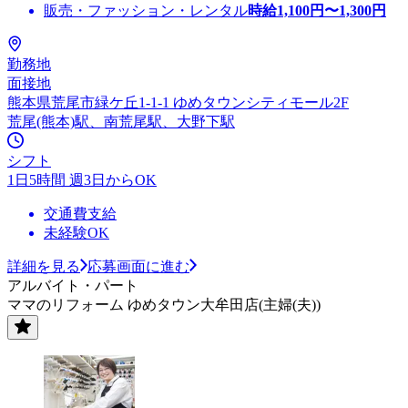
販売・ファッション・レンタル
時給
1,100
円〜
1,300
円
勤務地
面接地
熊本県荒尾市緑ケ丘1-1-1 ゆめタウンシティモール2F
荒尾(熊本)駅、南荒尾駅、大野下駅
シフト
1日5時間 週3日からOK
交通費支給
未経験OK
詳細を見る
応募画面に進む
アルバイト・パート
ママのリフォーム ゆめタウン大牟田店(主婦(夫))