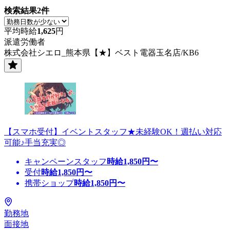
検索結果
2
件
平均時給
1,625
円
派遣労働者
株式会社シエロ_熊本県【★】ベスト電器玉名店/KB6
【スマホ受付】イベントスタッフ★未経験OK！週払い対応
可能♪手当充実◎
キャンペーンスタッフ
時給
1,850
円〜
受付
時給
1,850
円〜
携帯ショップ
時給
1,850
円〜
勤務地
面接地