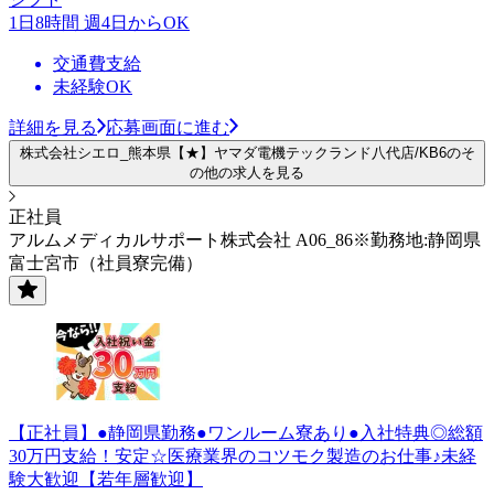
1日8時間 週4日からOK
交通費支給
未経験OK
詳細を見る
応募画面に進む
株式会社シエロ_熊本県【★】ヤマダ電機テックランド八代店/KB6のそ
の他の求人を見る
正社員
アルムメディカルサポート株式会社 A06_86※勤務地:静岡県
富士宮市（社員寮完備）
【正社員】●静岡県勤務●ワンルーム寮あり●入社特典◎総額
30万円支給！安定☆医療業界のコツモク製造のお仕事♪未経
験大歓迎【若年層歓迎】