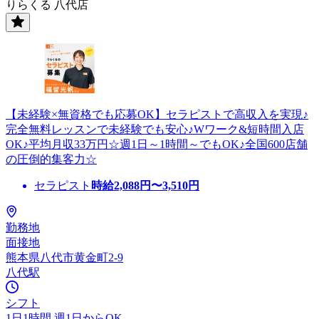
りらくる 八代店
【未経験×無資格でも応募OK】セラピストで高収入を実現♪
完全無料レッスンで未経験でも安心♪Wワーク&短時間入店
OK♪平均月収33万円☆週1日～1時間～でもOK♪全国600店舗
の圧倒的集客力☆
セラピスト
時給
2,088
円〜
3,510
円
勤務地
面接地
熊本県八代市黄金町2-9
八代駅
シフト
1日1時間 週1日からOK