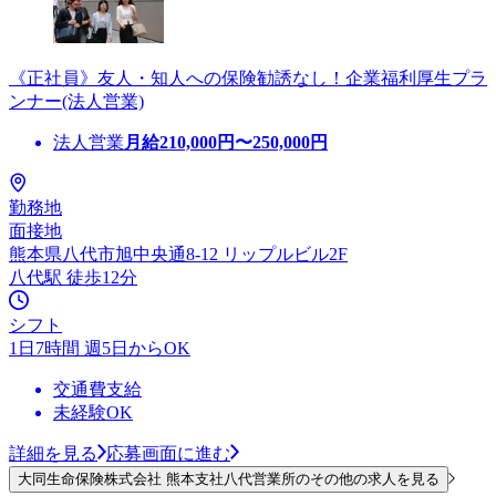
《正社員》友人・知人への保険勧誘なし！企業福利厚生プラ
ンナー(法人営業)
法人営業
月給
210,000
円〜
250,000
円
勤務地
面接地
熊本県八代市旭中央通8-12 リップルビル2F
八代駅 徒歩12分
シフト
1日7時間 週5日からOK
交通費支給
未経験OK
詳細を見る
応募画面に進む
大同生命保険株式会社 熊本支社八代営業所のその他の求人を見る