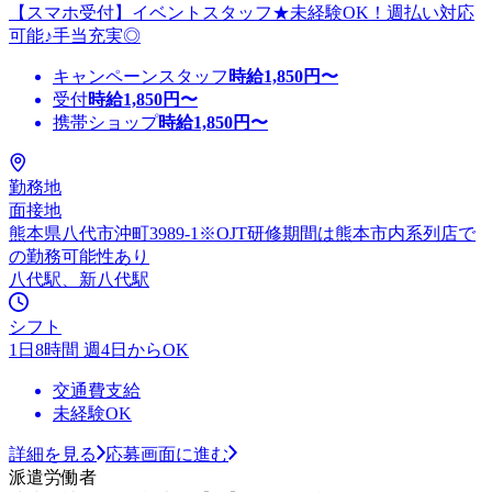
【スマホ受付】イベントスタッフ★未経験OK！週払い対応
可能♪手当充実◎
キャンペーンスタッフ
時給
1,850
円〜
受付
時給
1,850
円〜
携帯ショップ
時給
1,850
円〜
勤務地
面接地
熊本県八代市沖町3989-1※OJT研修期間は熊本市内系列店で
の勤務可能性あり
八代駅、新八代駅
シフト
1日8時間 週4日からOK
交通費支給
未経験OK
詳細を見る
応募画面に進む
派遣労働者