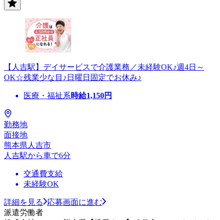
【人吉駅】デイサービスで介護業務／未経験OK♪週4日～
OK☆残業少な目♪日曜日固定でお休み♪
医療・福祉系
時給
1,150
円
勤務地
面接地
熊本県人吉市
人吉駅から車で6分
交通費支給
未経験OK
詳細を見る
応募画面に進む
派遣労働者