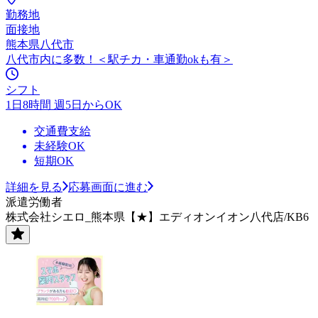
勤務地
面接地
熊本県八代市
八代市内に多数！＜駅チカ・車通勤okも有＞
シフト
1日8時間 週5日からOK
交通費支給
未経験OK
短期OK
詳細を見る
応募画面に進む
派遣労働者
株式会社シエロ_熊本県【★】エディオンイオン八代店/KB6