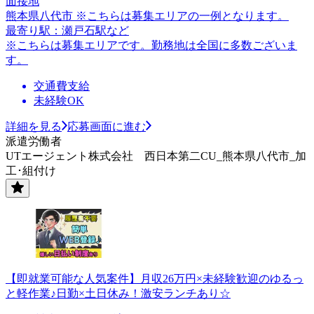
面接地
熊本県八代市 ※こちらは募集エリアの一例となります。
最寄り駅：瀬戸石駅など
※こちらは募集エリアです。勤務地は全国に多数ございま
す。
交通費支給
未経験OK
詳細を見る
応募画面に進む
派遣労働者
UTエージェント株式会社 西日本第二CU_熊本県八代市_加
工･組付け
【即就業可能な人気案件】月収26万円×未経験歓迎のゆるっ
と軽作業♪日勤×土日休み！激安ランチあり☆