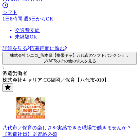
シフト
1日8時間 週5日からOK
交通費支給
未経験OK
詳細を見る
応募画面に進む
株式会社シエロ_熊本県【携帯キャ】八代市のソフトバンクショッ
プ/AF5のその他の求人を見る
派遣労働者
株式会社キャリア CC福岡／保育【八代市-010】
八代市／保育の楽しさを実感できる職場で働きませんか？
【派遣社員】※資格必須