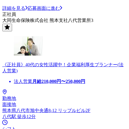
詳細を見る
応募画面に進む
正社員
大同生命保険株式会社 熊本支社八代営業所3
《正社員》40代の女性活躍中！企業福利厚生プランナー(法
人営業)
法人営業
月給
210,000
円〜
250,000
円
勤務地
面接地
熊本県八代市旭中央通8-12 リップルビル2F
八代駅 徒歩12分
シフト