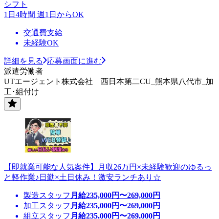
シフト
1日4時間 週1日からOK
交通費支給
未経験OK
詳細を見る
応募画面に進む
派遣労働者
UTエージェント株式会社 西日本第二CU_熊本県八代市_加
工･組付け
【即就業可能な人気案件】月収26万円×未経験歓迎のゆるっ
と軽作業♪日勤×土日休み！激安ランチあり☆
製造スタッフ
月給
235,000
円〜
269,000
円
加工スタッフ
月給
235,000
円〜
269,000
円
組立スタッフ
月給
235,000
円〜
269,000
円