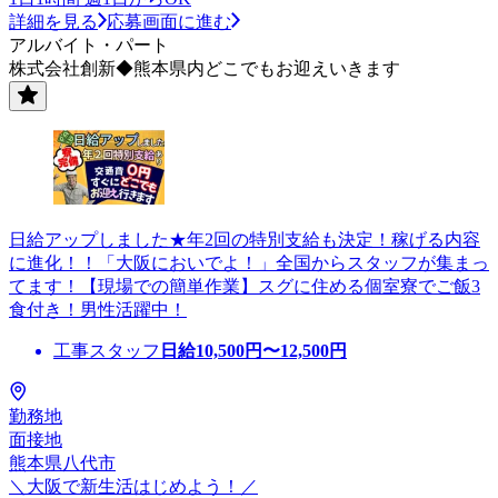
詳細を見る
応募画面に進む
アルバイト・パート
株式会社創新◆熊本県内どこでもお迎えいきます
日給アップしました★年2回の特別支給も決定！稼げる内容
に進化！！「大阪においでよ！」全国からスタッフが集まっ
てます！【現場での簡単作業】スグに住める個室寮でご飯3
食付き！男性活躍中！
工事スタッフ
日給
10,500
円〜
12,500
円
勤務地
面接地
熊本県八代市
＼大阪で新生活はじめよう！／