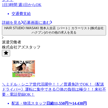
1日3時間 週1日からOK
交通費支給
詳細を見る
応募画面に進む
HAIR STUDIO IWASAKI 熊本人吉店［パート］カラーリスト(株式会社
ハクブン)のその他の求人を見る
派遣労働者
株式会社アズスタッフ
＼ミドル・シニア世代活躍中！！／普通免許でOK！《配送
ドライバー》運転に集中できる◎体の負担は極少！！来社不
要・電話登録OK！
配送・物流スタッフ
日給
11,550
円〜
14,438
円