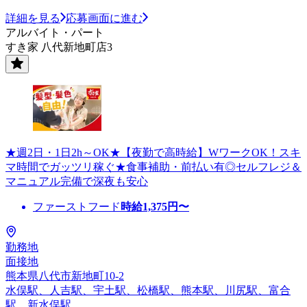
詳細を見る
応募画面に進む
アルバイト・パート
すき家 八代新地町店3
★週2日・1日2h～OK★【夜勤で高時給】WワークOK！スキ
マ時間でガッツリ稼ぐ★食事補助・前払い有◎セルフレジ＆
マニュアル完備で深夜も安心
ファーストフード
時給
1,375
円〜
勤務地
面接地
熊本県八代市新地町10-2
水俣駅、人吉駅、宇土駅、松橋駅、熊本駅、川尻駅、富合
駅、新水俣駅