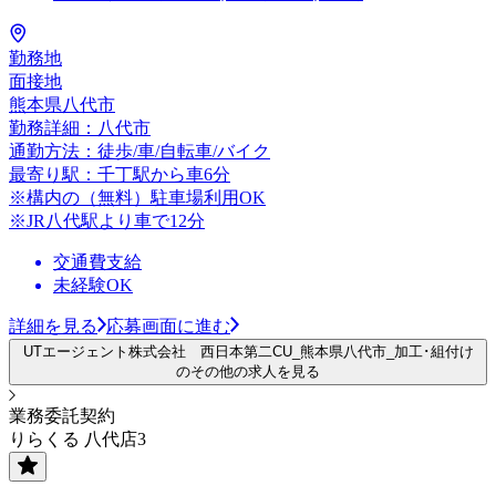
勤務地
面接地
熊本県八代市
勤務詳細：八代市
通勤方法：徒歩/車/自転車/バイク
最寄り駅：千丁駅から車6分
※構内の（無料）駐車場利用OK
※JR八代駅より車で12分
交通費支給
未経験OK
詳細を見る
応募画面に進む
UTエージェント株式会社 西日本第二CU_熊本県八代市_加工･組付け
のその他の求人を見る
業務委託契約
りらくる 八代店3