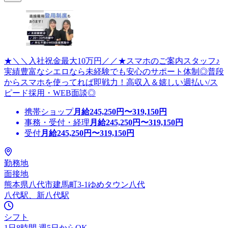
★＼＼入社祝金最大10万円／／★スマホのご案内スタッフ♪
実績豊富なシエロなら未経験でも安心のサポート体制◎普段
からスマホを使ってれば即戦力！高収入＆嬉しい週払い/ス
ピード採用・WEB面談◎
携帯ショップ
月給
245,250
円〜
319,150
円
事務・受付・経理
月給
245,250
円〜
319,150
円
受付
月給
245,250
円〜
319,150
円
勤務地
面接地
熊本県八代市建馬町3-1ゆめタウン八代
八代駅、新八代駅
シフト
1日8時間 週5日からOK