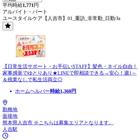
平均時給
1,771
円
アルバイト・パート
ユースタイルケア【人吉市】01_重訪_非常勤_日勤/Ja
【日常生活サポート・お手伝いSTAFF】髪色・ネイル自由！
家事感覚でゆとりあり★LINEで即相談できる→安心！週1～
＆残業なしで私生活両立◎
ホームヘルパー
時給
1,360
円
勤務地
面接地
熊本県人吉市 ※こちらは募集エリアとなります。
人吉駅