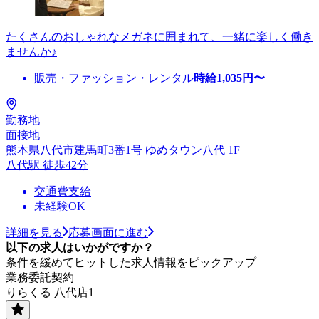
たくさんのおしゃれなメガネに囲まれて、一緒に楽しく働き
ませんか♪
販売・ファッション・レンタル
時給
1,035
円〜
勤務地
面接地
熊本県八代市建馬町3番1号 ゆめタウン八代 1F
八代駅 徒歩42分
交通費支給
未経験OK
詳細を見る
応募画面に進む
以下の求人はいかがですか？
条件を緩めてヒットした求人情報をピックアップ
業務委託契約
りらくる 八代店1