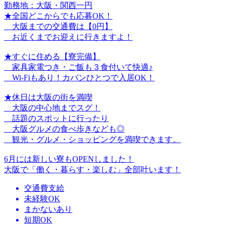
勤務地：大阪・関西一円
★全国どこからでも応募OK！
大阪までの交通費は【0円】
お近くまでお迎えに行きますよ！
★すぐに住める【寮完備】
家具家電つき・ご飯も３食付いて快適♪
Wi-Fiもあり！カバンひとつで入居OK！
★休日は大阪の街を満喫
大阪の中心地までスグ！
話題のスポットに行ったり
大阪グルメの食べ歩きなども◎
観光・グルメ・ショッピングを満喫できます。
6月には新しい寮もOPENしました！
大阪で「働く・暮らす・楽しむ」全部叶います！
交通費支給
未経験OK
まかないあり
短期OK