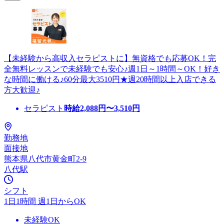
【未経験から高収入セラピストに】無資格でも応募OK！完
全無料レッスンで未経験でも安心♪週1日～1時間～OK！好き
な時間に働ける♪60分最大3510円★週20時間以上入店できる
方大歓迎♪
セラピスト
時給
2,088
円〜
3,510
円
勤務地
面接地
熊本県八代市黄金町2-9
八代駅
シフト
1日1時間 週1日からOK
未経験OK