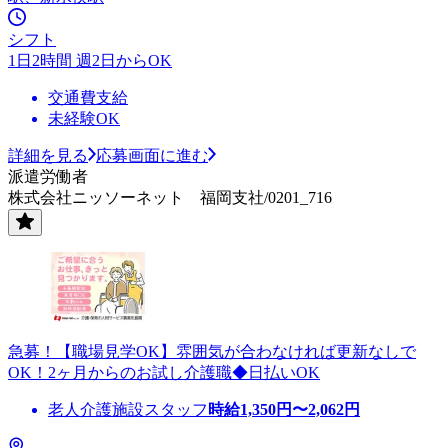
シフト
1日2時間 週2日からOK
交通費支給
未経験OK
詳細を見る
応募画面に進む
派遣労働者
株式会社ニッソーネット 福岡支社/0201_716
急募！【職場見学OK】雰囲気が合わなければ更新なしで
OK！2ヶ月からのお試し介護職◆日払いOK
老人介護施設スタッフ
時給
1,350
円〜
2,062
円