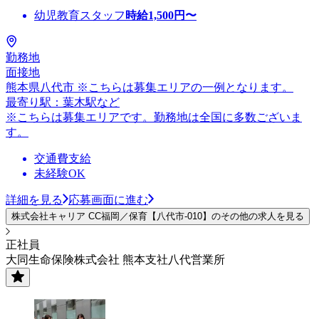
幼児教育スタッフ
時給
1,500
円〜
勤務地
面接地
熊本県八代市 ※こちらは募集エリアの一例となります。
最寄り駅：葉木駅など
※こちらは募集エリアです。勤務地は全国に多数ございま
す。
交通費支給
未経験OK
詳細を見る
応募画面に進む
株式会社キャリア CC福岡／保育【八代市-010】のその他の求人を見る
正社員
大同生命保険株式会社 熊本支社八代営業所