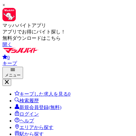
×
マッハバイトアプリ
アプリでお得にバイト探し！
無料ダウンロードはこちら
開く
0
キープ
メニュー
キープした求人を見る
0
検索履歴
新規会員登録(無料)
ログイン
ヘルプ
エリアから探す
駅から探す