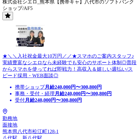
株式会社シエロ_熊本県【携帯キャ】八代市のソフトバンク
ショップ/AF5
★＼＼入社祝金最大10万円／／★スマホのご案内スタッフ♪
実績豊富なシエロなら未経験でも安心のサポート体制◎普段
からスマホを使ってれば即戦力！高収入＆嬉しい週払い/ス
ピード採用・WEB面談◎
携帯ショップ
月給
240,000
円〜
300,800
円
事務・受付・経理
月給
240,000
円〜
300,800
円
受付
月給
240,000
円〜
300,800
円
勤務地
面接地
熊本県八代市松江町128-1
八代駅、新八代駅