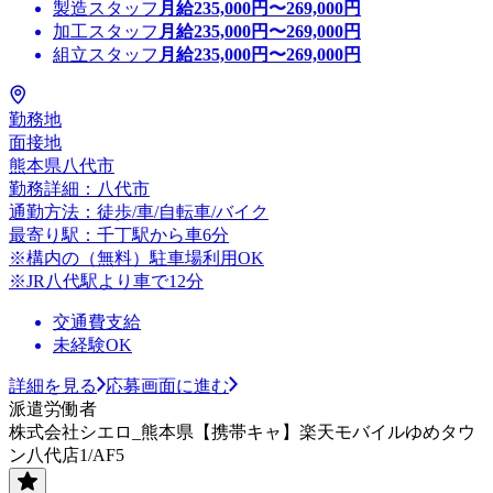
製造スタッフ
月給
235,000
円〜
269,000
円
加工スタッフ
月給
235,000
円〜
269,000
円
組立スタッフ
月給
235,000
円〜
269,000
円
勤務地
面接地
熊本県八代市
勤務詳細：八代市
通勤方法：徒歩/車/自転車/バイク
最寄り駅：千丁駅から車6分
※構内の（無料）駐車場利用OK
※JR八代駅より車で12分
交通費支給
未経験OK
詳細を見る
応募画面に進む
派遣労働者
株式会社シエロ_熊本県【携帯キャ】楽天モバイルゆめタウ
ン八代店1/AF5