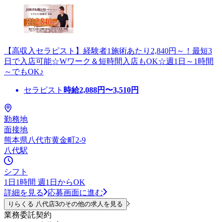
【高収入セラピスト】経験者1施術あたり2,840円～！最短3
日で入店可能☆Wワーク＆短時間入店もOK☆週1日～1時間
～でもOK♪
セラピスト
時給
2,088
円〜
3,510
円
勤務地
面接地
熊本県八代市黄金町2-9
八代駅
シフト
1日1時間 週1日からOK
詳細を見る
応募画面に進む
りらくる 八代店3のその他の求人を見る
業務委託契約