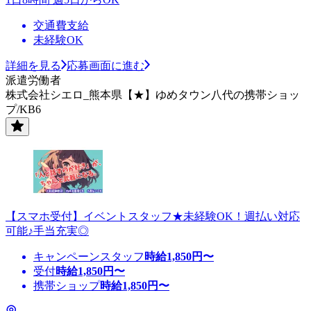
交通費支給
未経験OK
詳細を見る
応募画面に進む
派遣労働者
株式会社シエロ_熊本県【★】ゆめタウン八代の携帯ショッ
プ/KB6
【スマホ受付】イベントスタッフ★未経験OK！週払い対応
可能♪手当充実◎
キャンペーンスタッフ
時給
1,850
円〜
受付
時給
1,850
円〜
携帯ショップ
時給
1,850
円〜