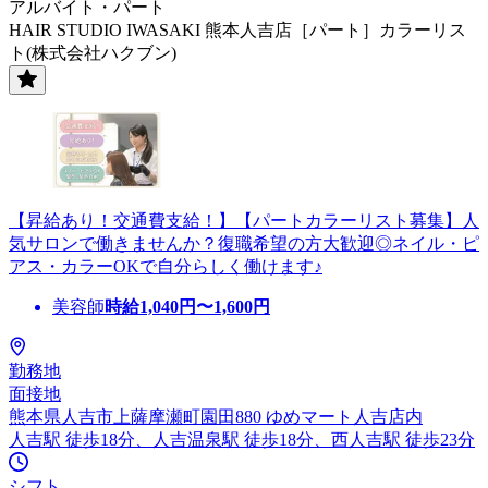
アルバイト・パート
HAIR STUDIO IWASAKI 熊本人吉店［パート］カラーリス
ト(株式会社ハクブン)
【昇給あり！交通費支給！】【パートカラーリスト募集】人
気サロンで働きませんか？復職希望の方大歓迎◎ネイル・ピ
アス・カラーOKで自分らしく働けます♪
美容師
時給
1,040
円〜
1,600
円
勤務地
面接地
熊本県人吉市上薩摩瀬町園田880 ゆめマート人吉店内
人吉駅 徒歩18分、人吉温泉駅 徒歩18分、西人吉駅 徒歩23分
シフト