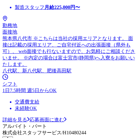
製造スタッフ
月給
225,000
円〜
勤務地
面接地
熊本県八代市 ※こちらは当社の採用エリアとなります。 面
接は記載の採用エリア、ご自宅付近への出張面接（県外も
可）、 web面接でも行ないますので、お気軽にご相談くださ
いませ。 ※内定の場合は富士宮市(静岡県)へ入寮をお願いい
たします。
八代駅、新八代駅、肥後高田駅
シフト
1日7.5時間 週5日からOK
交通費支給
未経験OK
詳細を見る
応募画面に進む
アルバイト・パート
株式会社スタッフサービス/H10480244