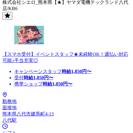
株式会社シエロ_熊本県【★】ヤマダ電機テックランド八代
店/KB6
【スマホ受付】イベントスタッフ★未経験OK！週払い対応
可能♪手当充実◎
キャンペーンスタッフ
時給
1,850
円〜
受付
時給
1,850
円〜
携帯ショップ
時給
1,850
円〜
勤務地
面接地
熊本県八代市建馬町4-13
八代駅
シフト