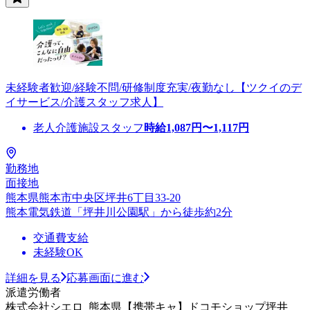
未経験者歓迎/経験不問/研修制度充実/夜勤なし【ツクイのデ
イサービス/介護スタッフ求人】
老人介護施設スタッフ
時給
1,087
円〜
1,117
円
勤務地
面接地
熊本県熊本市中央区坪井6丁目33-20
熊本電気鉄道「坪井川公園駅」から徒歩約2分
交通費支給
未経験OK
詳細を見る
応募画面に進む
派遣労働者
株式会社シエロ_熊本県【携帯キャ】ドコモショップ坪井