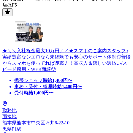
店/AF5
★＼＼入社祝金最大10万円／／★スマホのご案内スタッフ♪
実績豊富なシエロなら未経験でも安心のサポート体制◎普段
からスマホを使ってれば即戦力！高収入＆嬉しい週払い/ス
ピード採用・WEB面談◎
携帯ショップ
時給
1,400
円〜
事務・受付・経理
時給
1,400
円〜
受付
時給
1,400
円〜
勤務地
面接地
熊本県熊本市中央区坪井6-22-10
黒髪町駅