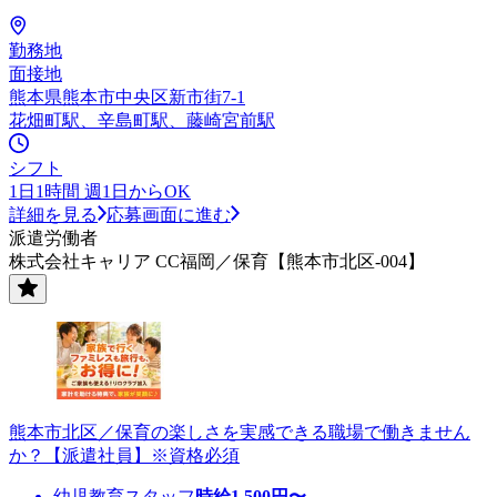
勤務地
面接地
熊本県熊本市中央区新市街7-1
花畑町駅、辛島町駅、藤崎宮前駅
シフト
1日1時間 週1日からOK
詳細を見る
応募画面に進む
派遣労働者
株式会社キャリア CC福岡／保育【熊本市北区-004】
熊本市北区／保育の楽しさを実感できる職場で働きません
か？【派遣社員】※資格必須
幼児教育スタッフ
時給
1,500
円〜