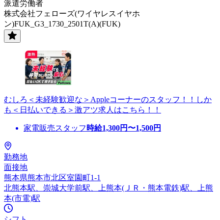
派遣労働者
株式会社フェローズ(ワイヤレスイヤホ
ン)FUK_G3_1730_2501T(A)(FUK)
むしろ＜未経験歓迎な＞Appleコーナーのスタッフ！！しか
も＜日払いできる＞激アツ求人はこちら！！
家電販売スタッフ
時給
1,300
円〜
1,500
円
勤務地
面接地
熊本県熊本市北区室園町1-1
北熊本駅、崇城大学前駅、上熊本(ＪＲ・熊本電鉄)駅、上熊
本(市電)駅
シフト