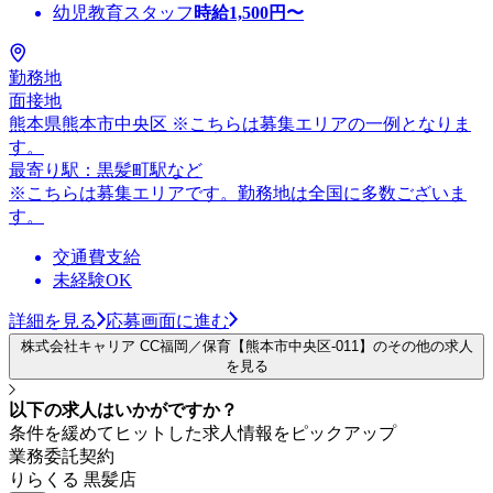
幼児教育スタッフ
時給
1,500
円〜
勤務地
面接地
熊本県熊本市中央区 ※こちらは募集エリアの一例となりま
す。
最寄り駅：黒髪町駅など
※こちらは募集エリアです。勤務地は全国に多数ございま
す。
交通費支給
未経験OK
詳細を見る
応募画面に進む
株式会社キャリア CC福岡／保育【熊本市中央区-011】のその他の求人
を見る
以下の求人はいかがですか？
条件を緩めてヒットした求人情報をピックアップ
業務委託契約
りらくる 黒髪店