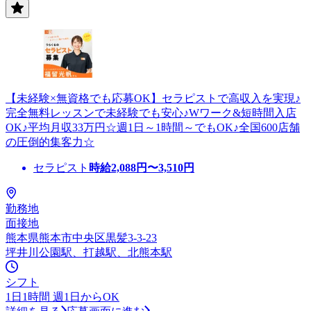
【未経験×無資格でも応募OK】セラピストで高収入を実現♪
完全無料レッスンで未経験でも安心♪Wワーク&短時間入店
OK♪平均月収33万円☆週1日～1時間～でもOK♪全国600店舗
の圧倒的集客力☆
セラピスト
時給
2,088
円〜
3,510
円
勤務地
面接地
熊本県熊本市中央区黒髪3-3-23
坪井川公園駅、打越駅、北熊本駅
シフト
1日1時間 週1日からOK