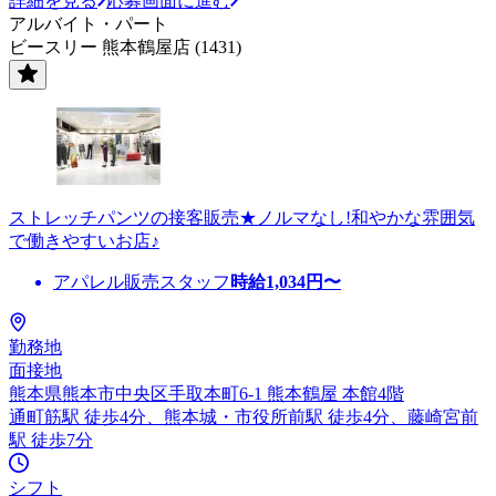
詳細を見る
応募画面に進む
アルバイト・パート
ビースリー 熊本鶴屋店 (1431)
ストレッチパンツの接客販売★ノルマなし!和やかな雰囲気
で働きやすいお店♪
アパレル販売スタッフ
時給
1,034
円〜
勤務地
面接地
熊本県熊本市中央区手取本町6-1 熊本鶴屋 本館4階
通町筋駅 徒歩4分、熊本城・市役所前駅 徒歩4分、藤崎宮前
駅 徒歩7分
シフト