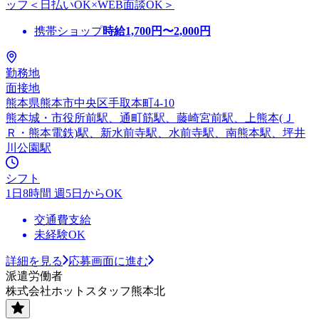
ッフ＜日払いOK×WEB面談OK＞
携帯ショップ
時給
1,700
円〜
2,000
円
勤務地
面接地
熊本県熊本市中央区手取本町4-10
熊本城・市役所前駅、通町筋駅、藤崎宮前駅、上熊本(Ｊ
Ｒ・熊本電鉄)駅、新水前寺駅、水前寺駅、南熊本駅、坪井
川公園駅
シフト
1日8時間 週5日からOK
交通費支給
未経験OK
詳細を見る
応募画面に進む
派遣労働者
株式会社ホットスタッフ熊本北