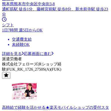
熊本県熊本市中央区中央街3-8
通町筋駅 徒歩1分、藤崎宮前駅 徒歩8分、新水前寺駅 徒歩23
分
シフト
1日7時間 週5日からOK
交通費支給
未経験OK
詳細を見る
応募画面に進む
派遣労働者
株式会社フェローズ(Rショップ経
験)FUK_RK_1726_2750S(A)(FUK)
高時給で経験を活かせる★楽天モバイルショップの受付スタ