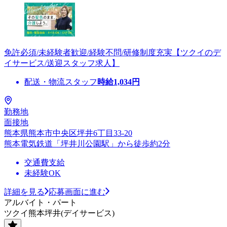
免許必須/未経験者歓迎/経験不問/研修制度充実【ツクイのデ
イサービス/送迎スタッフ求人】
配送・物流スタッフ
時給
1,034
円
勤務地
面接地
熊本県熊本市中央区坪井6丁目33-20
熊本電気鉄道「坪井川公園駅」から徒歩約2分
交通費支給
未経験OK
詳細を見る
応募画面に進む
アルバイト・パート
ツクイ熊本坪井(デイサービス)