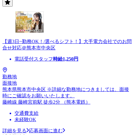
【週3日~勤務OK！/選べるシフト！】大手電力会社でのお問
合せ対応＠熊本市中央区
電話受付スタッフ
時給
1,250
円
勤務地
面接地
熊本県熊本市中央区 ※詳細な勤務地につきましては、面接
時にご確認をお願いいたします。
藤崎線 藤崎宮前駅 徒歩2分 （熊本電鉄）
交通費支給
未経験OK
詳細を見る
応募画面に進む