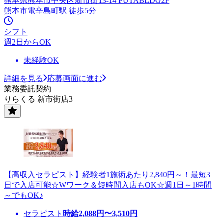
熊本県熊本市中央区新市街13-14 FUTABLDG2F
熊本市電辛島町駅 徒歩5分
シフト
週2日からOK
未経験OK
詳細を見る
応募画面に進む
業務委託契約
りらくる 新市街店3
【高収入セラピスト】経験者1施術あたり2,840円～！最短3
日で入店可能☆Wワーク＆短時間入店もOK☆週1日～1時間
～でもOK♪
セラピスト
時給
2,088
円〜
3,510
円