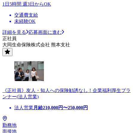
1日5時間 週3日からOK
交通費支給
未経験OK
詳細を見る
応募画面に進む
正社員
大同生命保険株式会社 熊本支社
《正社員》友人・知人への保険勧誘なし！企業福利厚生プラ
ンナー(法人営業)
法人営業
月給
210,000
円〜
250,000
円
勤務地
面接地