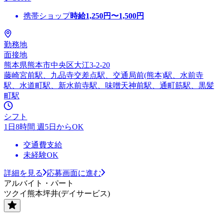
携帯ショップ
時給
1,250
円〜
1,500
円
勤務地
面接地
熊本県熊本市中央区大江3-2-20
藤崎宮前駅、九品寺交差点駅、交通局前(熊本)駅、水前寺
駅、水道町駅、新水前寺駅、味噌天神前駅、通町筋駅、黒髪
町駅
シフト
1日8時間 週5日からOK
交通費支給
未経験OK
詳細を見る
応募画面に進む
アルバイト・パート
ツクイ熊本坪井(デイサービス)