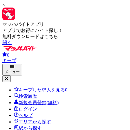
×
マッハバイトアプリ
アプリでお得にバイト探し！
無料ダウンロードはこちら
開く
0
キープ
メニュー
キープした求人を見る
0
検索履歴
新規会員登録(無料)
ログイン
ヘルプ
エリアから探す
駅から探す