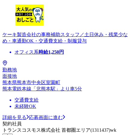
ケーキ製造会社の事務補助スタッフ／土日休み・残業少な
め・車通勤OK・交通費支給・制服貸与
オフィス系
時給
1,250
円
勤務地
面接地
熊本県熊本市中央区室園町
熊本電鉄本線「北熊本駅」より車5分
交通費支給
未経験OK
詳細を見る
応募画面に進む
契約社員
トランスコスモス株式会社 首都圏エリア(1311437)wk