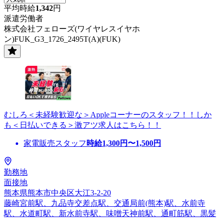
平均時給
1,342
円
派遣労働者
株式会社フェローズ(ワイヤレスイヤホ
ン)FUK_G3_1726_2495T(A)(FUK)
むしろ＜未経験歓迎な＞Appleコーナーのスタッフ！！しか
も＜日払いできる＞激アツ求人はこちら！！
家電販売スタッフ
時給
1,300
円〜
1,500
円
勤務地
面接地
熊本県熊本市中央区大江3-2-20
藤崎宮前駅、九品寺交差点駅、交通局前(熊本)駅、水前寺
駅、水道町駅、新水前寺駅、味噌天神前駅、通町筋駅、黒髪