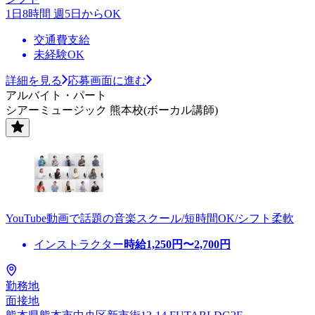
1日8時間 週5日からOK
交通費支給
未経験OK
詳細を見る
応募画面に進む
アルバイト・パート
シアーミュージック 熊本校(ボーカル講師)
YouTube動画で話題の音楽スクール/短時間OK/シフト柔軟
インストラクター
時給
1,250
円〜
2,700
円
勤務地
面接地