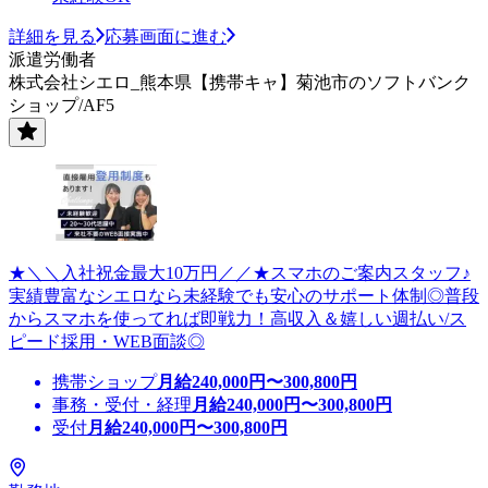
詳細を見る
応募画面に進む
派遣労働者
株式会社シエロ_熊本県【携帯キャ】菊池市のソフトバンク
ショップ/AF5
★＼＼入社祝金最大10万円／／★スマホのご案内スタッフ♪
実績豊富なシエロなら未経験でも安心のサポート体制◎普段
からスマホを使ってれば即戦力！高収入＆嬉しい週払い/ス
ピード採用・WEB面談◎
携帯ショップ
月給
240,000
円〜
300,800
円
事務・受付・経理
月給
240,000
円〜
300,800
円
受付
月給
240,000
円〜
300,800
円