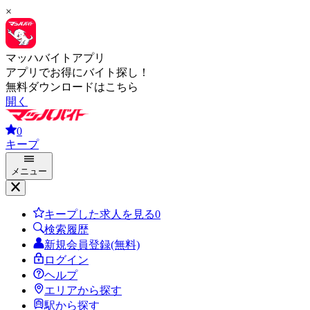
×
マッハバイトアプリ
アプリでお得にバイト探し！
無料ダウンロードはこちら
開く
0
キープ
メニュー
キープした求人を見る
0
検索履歴
新規会員登録(無料)
ログイン
ヘルプ
エリアから探す
駅から探す