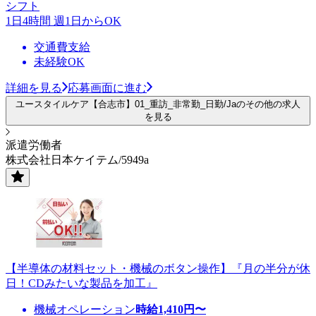
シフト
1日4時間 週1日からOK
交通費支給
未経験OK
詳細を見る
応募画面に進む
ユースタイルケア【合志市】01_重訪_非常勤_日勤/Jaのその他の求人
を見る
派遣労働者
株式会社日本ケイテム/5949a
【半導体の材料セット・機械のボタン操作】『月の半分が休
日！CDみたいな製品を加工』
機械オペレーション
時給
1,410
円〜