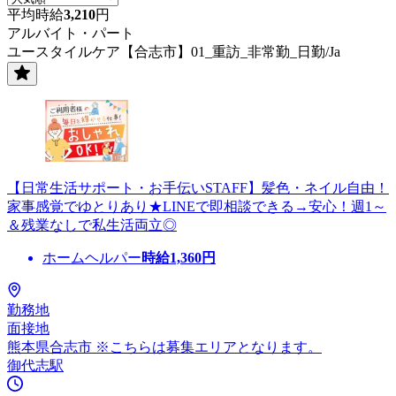
平均時給
3,210
円
アルバイト・パート
ユースタイルケア【合志市】01_重訪_非常勤_日勤/Ja
【日常生活サポート・お手伝いSTAFF】髪色・ネイル自由！
家事感覚でゆとりあり★LINEで即相談できる→安心！週1～
＆残業なしで私生活両立◎
ホームヘルパー
時給
1,360
円
勤務地
面接地
熊本県合志市 ※こちらは募集エリアとなります。
御代志駅