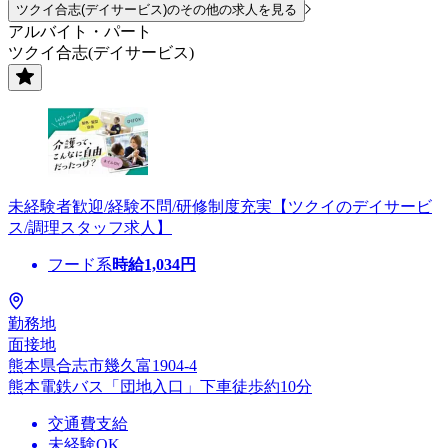
ツクイ合志(デイサービス)のその他の求人を見る
アルバイト・パート
ツクイ合志(デイサービス)
未経験者歓迎/経験不問/研修制度充実【ツクイのデイサービ
ス/調理スタッフ求人】
フード系
時給
1,034
円
勤務地
面接地
熊本県合志市幾久富1904-4
熊本電鉄バス「団地入口」下車徒歩約10分
交通費支給
未経験OK