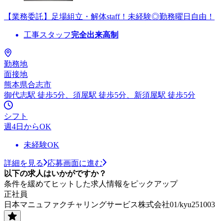
【業務委託】足場組立・解体staff！未経験◎勤務曜日自由！
工事スタッフ
完全出来高制
勤務地
面接地
熊本県合志市
御代志駅 徒歩5分、須屋駅 徒歩5分、新須屋駅 徒歩5分
シフト
週4日からOK
未経験OK
詳細を見る
応募画面に進む
以下の求人はいかがですか？
条件を緩めてヒットした求人情報をピックアップ
正社員
日本マニュファクチャリングサービス株式会社01/kyu251003