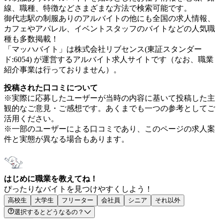
線、職種、特徴などさまざまな方法で検索可能です。
御代志駅の制服ありのアルバイトの他にも全国の求人情報、
カフェやアパレル、イベントスタッフのバイトなどの人気職
種も多数掲載！
「マッハバイト」は株式会社リブセンス(東証スタンダー
ド:6054) が運営するアルバイト求人サイトです（なお、職業
紹介事業は行っておりません）。
投稿された口コミについて
※実際に応募したユーザーが当時の内容に基いて投稿した主
観的なご意見・ご感想です。あくまでも一つの参考としてご
活用ください。
※一部のユーザーによる口コミであり、このページの求人案
件と実態が異なる場合もあります。
はじめに職業を教えてね！
ぴったりなバイトを見つけやすくしよう！
高校生
大学生
フリーター
会社員
シニア
それ以外
選択するとどうなるの？