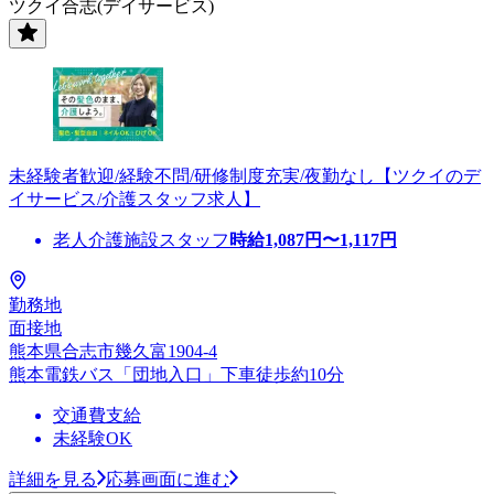
ツクイ合志(デイサービス)
未経験者歓迎/経験不問/研修制度充実/夜勤なし【ツクイのデ
イサービス/介護スタッフ求人】
老人介護施設スタッフ
時給
1,087
円〜
1,117
円
勤務地
面接地
熊本県合志市幾久富1904-4
熊本電鉄バス「団地入口」下車徒歩約10分
交通費支給
未経験OK
詳細を見る
応募画面に進む