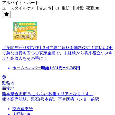
アルバイト・パート
ユースタイルケア【合志市】01_重訪_非常勤_夜勤/Jb
【夜間見守りSTAFF】3日で専門資格を無料GET！前払いOK
で急な出費も安心◎安定企業で、未経験から将来役立つスキ
ルと高収入をその手に！
ホームヘルパー
時給
1,681
円〜
1,745
円
勤務地
面接地
熊本県合志市 ※こちらは募集エリアとなります。
熊本高専前駅、黒石(熊本)駅、再春医療センター前駅
交通費支給
未経験OK