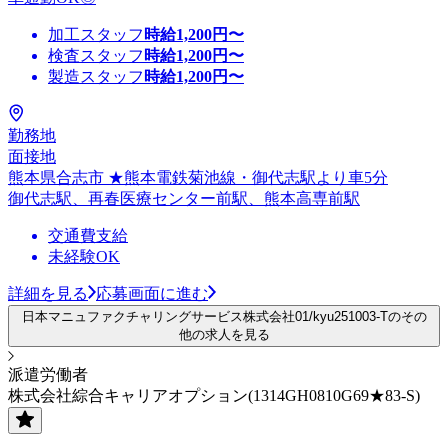
加工スタッフ
時給
1,200
円〜
検査スタッフ
時給
1,200
円〜
製造スタッフ
時給
1,200
円〜
勤務地
面接地
熊本県合志市 ★熊本電鉄菊池線・御代志駅より車5分
御代志駅、再春医療センター前駅、熊本高専前駅
交通費支給
未経験OK
詳細を見る
応募画面に進む
日本マニュファクチャリングサービス株式会社01/kyu251003-Tのその
他の求人を見る
派遣労働者
株式会社綜合キャリアオプション(1314GH0810G69★83-S)