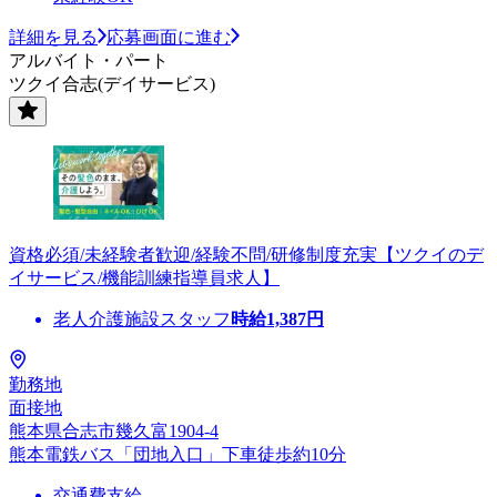
詳細を見る
応募画面に進む
アルバイト・パート
ツクイ合志(デイサービス)
資格必須/未経験者歓迎/経験不問/研修制度充実【ツクイのデ
イサービス/機能訓練指導員求人】
老人介護施設スタッフ
時給
1,387
円
勤務地
面接地
熊本県合志市幾久富1904-4
熊本電鉄バス「団地入口」下車徒歩約10分
交通費支給