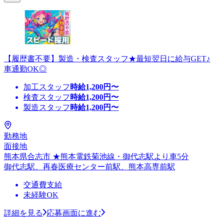
【履歴書不要】製造・検査スタッフ★最短翌日に給与GET♪
車通勤OK◎
加工スタッフ
時給
1,200
円〜
検査スタッフ
時給
1,200
円〜
製造スタッフ
時給
1,200
円〜
勤務地
面接地
熊本県合志市 ★熊本電鉄菊池線・御代志駅より車5分
御代志駅、再春医療センター前駅、熊本高専前駅
交通費支給
未経験OK
詳細を見る
応募画面に進む