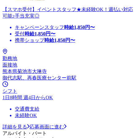
【スマホ受付】イベントスタッフ★未経験OK！週払い対応
可能♪手当充実◎
キャンペーンスタッフ
時給
1,850
円〜
受付
時給
1,850
円〜
携帯ショップ
時給
1,850
円〜
勤務地
面接地
熊本県菊池市大琳寺
御代志駅、再春医療センター前駅
シフト
1日8時間 週4日からOK
交通費支給
未経験OK
詳細を見る
応募画面に進む
アルバイト・パート