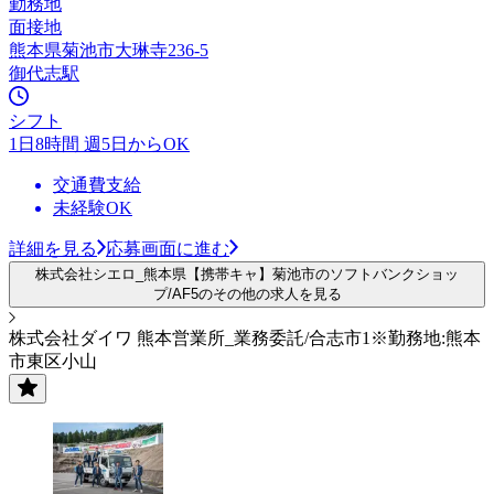
勤務地
面接地
熊本県菊池市大琳寺236-5
御代志駅
シフト
1日8時間 週5日からOK
交通費支給
未経験OK
詳細を見る
応募画面に進む
株式会社シエロ_熊本県【携帯キャ】菊池市のソフトバンクショッ
プ/AF5のその他の求人を見る
株式会社ダイワ 熊本営業所_業務委託/合志市1※勤務地:熊本
市東区小山