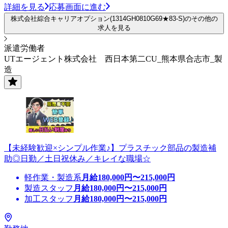
詳細を見る
応募画面に進む
株式会社綜合キャリアオプション(1314GH0810G69★83-S)のその他の
求人を見る
派遣労働者
UTエージェント株式会社 西日本第二CU_熊本県合志市_製
造
【未経験歓迎×シンプル作業♪】プラスチック部品の製造補
助◎日勤／土日祝休み／キレイな職場☆
軽作業・製造系
月給
180,000
円〜
215,000
円
製造スタッフ
月給
180,000
円〜
215,000
円
加工スタッフ
月給
180,000
円〜
215,000
円