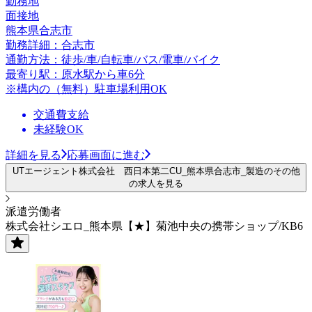
勤務地
面接地
熊本県合志市
勤務詳細：合志市
通勤方法：徒歩/車/自転車/バス/電車/バイク
最寄り駅：原水駅から車6分
※構内の（無料）駐車場利用OK
交通費支給
未経験OK
詳細を見る
応募画面に進む
UTエージェント株式会社 西日本第二CU_熊本県合志市_製造のその他
の求人を見る
派遣労働者
株式会社シエロ_熊本県【★】菊池中央の携帯ショップ/KB6