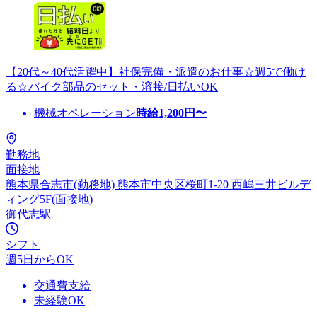
【20代～40代活躍中】社保完備・派遣のお仕事☆週5で働け
る☆バイク部品のセット・溶接/日払いOK
機械オペレーション
時給
1,200
円〜
勤務地
面接地
熊本県合志市(勤務地) 熊本市中央区桜町1-20 西嶋三井ビルデ
ィング5F(面接地)
御代志駅
シフト
週5日からOK
交通費支給
未経験OK