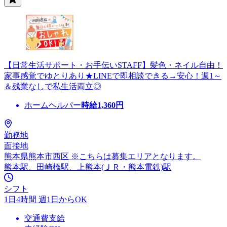
【日常生活サポート・お手伝いSTAFF】髪色・ネイル自由！
家事感覚でゆとりあり★LINEで即相談できる→安心！週1～
＆残業なしで私生活両立◎
ホームヘルパー
時給
1,360
円
勤務地
面接地
熊本県熊本市西区 ※こちらは募集エリアとなります。
熊本駅、田崎橋駅、上熊本(ＪＲ・熊本電鉄)駅
シフト
1日4時間 週1日からOK
交通費支給