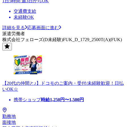
1日5時間 週3日からOK
交通費支給
未経験OK
詳細を見る
応募画面に進む
派遣労働者
株式会社フェローズ(D未経験)FUK_D_1729_2500T(A)(FUK)
【20代の仲間と♪】ドコモのご案内・受付/未経験歓迎！日払
いOK☆
携帯ショップ
時給
1,250
円〜
1,500
円
勤務地
面接地