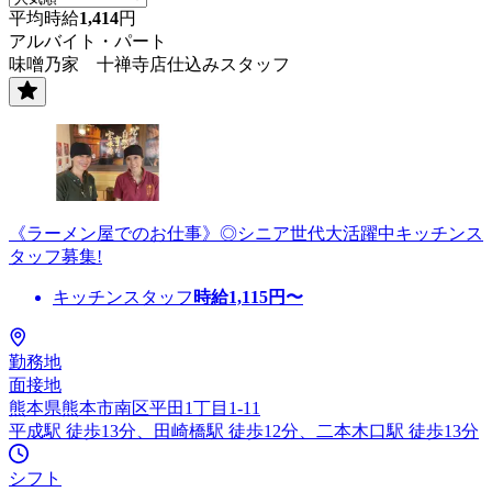
平均時給
1,414
円
アルバイト・パート
味噌乃家 十禅寺店仕込みスタッフ
《ラーメン屋でのお仕事》◎シニア世代大活躍中キッチンス
タッフ募集!
キッチンスタッフ
時給
1,115
円〜
勤務地
面接地
熊本県熊本市南区平田1丁目1-11
平成駅 徒歩13分、田崎橋駅 徒歩12分、二本木口駅 徒歩13分
シフト