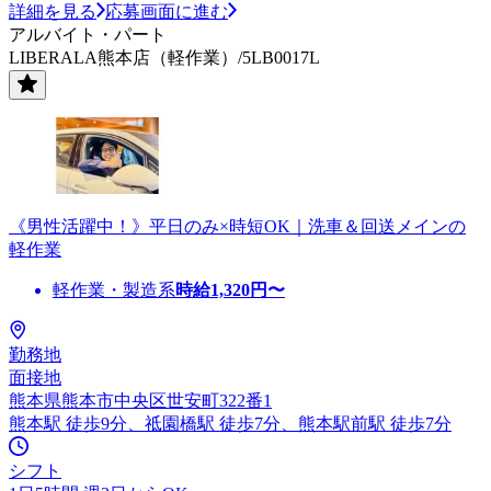
詳細を見る
応募画面に進む
アルバイト・パート
LIBERALA熊本店（軽作業）/5LB0017L
《男性活躍中！》平日のみ×時短OK｜洗車＆回送メインの
軽作業
軽作業・製造系
時給
1,320
円〜
勤務地
面接地
熊本県熊本市中央区世安町322番1
熊本駅 徒歩9分、祗園橋駅 徒歩7分、熊本駅前駅 徒歩7分
シフト