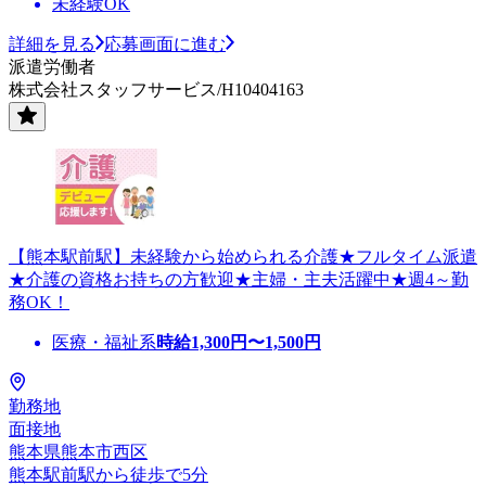
未経験OK
詳細を見る
応募画面に進む
派遣労働者
株式会社スタッフサービス/H10404163
【熊本駅前駅】未経験から始められる介護★フルタイム派遣
★介護の資格お持ちの方歓迎★主婦・主夫活躍中★週4～勤
務OK！
医療・福祉系
時給
1,300
円〜
1,500
円
勤務地
面接地
熊本県熊本市西区
熊本駅前駅から徒歩で5分