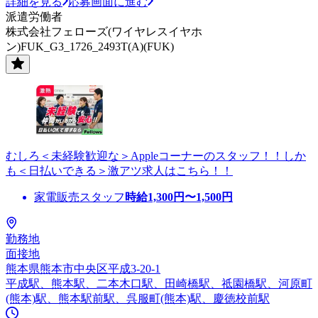
詳細を見る
応募画面に進む
派遣労働者
株式会社フェローズ(ワイヤレスイヤホ
ン)FUK_G3_1726_2493T(A)(FUK)
むしろ＜未経験歓迎な＞Appleコーナーのスタッフ！！しか
も＜日払いできる＞激アツ求人はこちら！！
家電販売スタッフ
時給
1,300
円〜
1,500
円
勤務地
面接地
熊本県熊本市中央区平成3-20-1
平成駅、熊本駅、二本木口駅、田崎橋駅、祗園橋駅、河原町
(熊本)駅、熊本駅前駅、呉服町(熊本)駅、慶徳校前駅