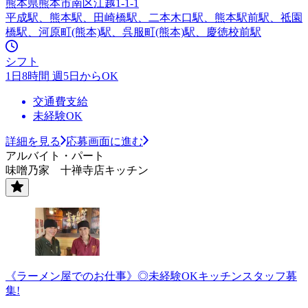
熊本県熊本市南区江越1-1-1
平成駅、熊本駅、田崎橋駅、二本木口駅、熊本駅前駅、祗園
橋駅、河原町(熊本)駅、呉服町(熊本)駅、慶徳校前駅
シフト
1日8時間 週5日からOK
交通費支給
未経験OK
詳細を見る
応募画面に進む
アルバイト・パート
味噌乃家 十禅寺店キッチン
《ラーメン屋でのお仕事》◎未経験OKキッチンスタッフ募
集!