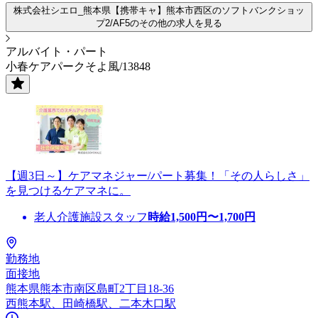
株式会社シエロ_熊本県【携帯キャ】熊本市西区のソフトバンクショッ
プ2/AF5のその他の求人を見る
アルバイト・パート
小春ケアパークそよ風/13848
【週3日～】ケアマネジャー/パート募集！「その人らしさ」
を見つけるケアマネに。
老人介護施設スタッフ
時給
1,500
円〜
1,700
円
勤務地
面接地
熊本県熊本市南区島町2丁目18-36
西熊本駅、田崎橋駅、二本木口駅