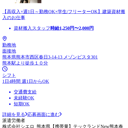
【高収入×週1日～勤務OK×学生/フリーターOK】建築資材搬
入のお仕事
資材搬入スタッフ
時給
1,250
円〜
2,000
円
勤務地
面接地
熊本県熊本市西区春日3-14-13 メゾンビスタ301
熊本駅より徒歩１０分
シフト
1日4時間 週1日からOK
交通費支給
未経験OK
短期OK
詳細を見る
応募画面に進む
派遣労働者
株式会社シエロ_熊本県【携帯量】テックランドNew熊本春