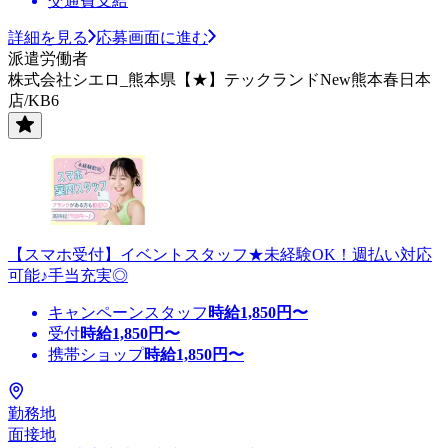
交通費支給
詳細を見る
応募画面に進む
派遣労働者
株式会社シエロ_熊本県【★】テックランドNew熊本春日本
店/KB6
【スマホ受付】イベントスタッフ★未経験OK！週払い対応
可能♪手当充実◎
キャンペーンスタッフ
時給
1,850
円〜
受付
時給
1,850
円〜
携帯ショップ
時給
1,850
円〜
勤務地
面接地