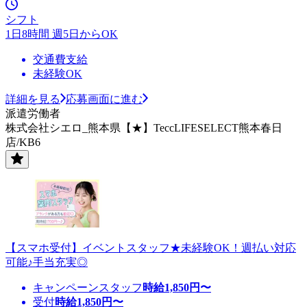
シフト
1日8時間 週5日からOK
交通費支給
未経験OK
詳細を見る
応募画面に進む
派遣労働者
株式会社シエロ_熊本県【★】TeccLIFESELECT熊本春日
店/KB6
【スマホ受付】イベントスタッフ★未経験OK！週払い対応
可能♪手当充実◎
キャンペーンスタッフ
時給
1,850
円〜
受付
時給
1,850
円〜