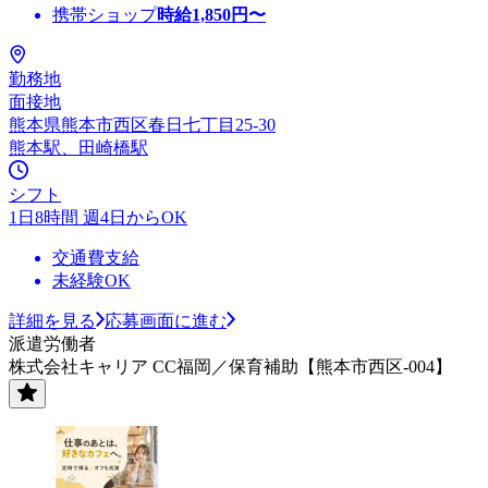
携帯ショップ
時給
1,850
円〜
勤務地
面接地
熊本県熊本市西区春日七丁目25-30
熊本駅、田崎橋駅
シフト
1日8時間 週4日からOK
交通費支給
未経験OK
詳細を見る
応募画面に進む
派遣労働者
株式会社キャリア CC福岡／保育補助【熊本市西区-004】