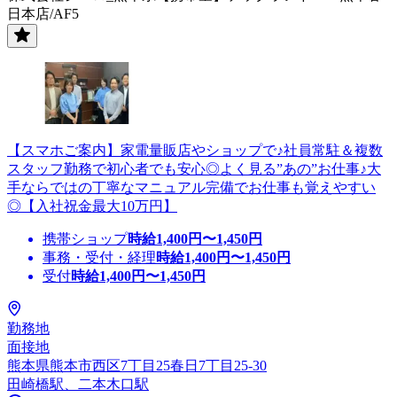
日本店/AF5
【スマホご案内】家電量販店やショップで♪社員常駐＆複数
スタッフ勤務で初心者でも安心◎よく見る”あの”お仕事♪大
手ならではの丁寧なマニュアル完備でお仕事も覚えやすい
◎【入社祝金最大10万円】
携帯ショップ
時給
1,400
円〜
1,450
円
事務・受付・経理
時給
1,400
円〜
1,450
円
受付
時給
1,400
円〜
1,450
円
勤務地
面接地
熊本県熊本市西区7丁目25春日7丁目25-30
田崎橋駅、二本木口駅