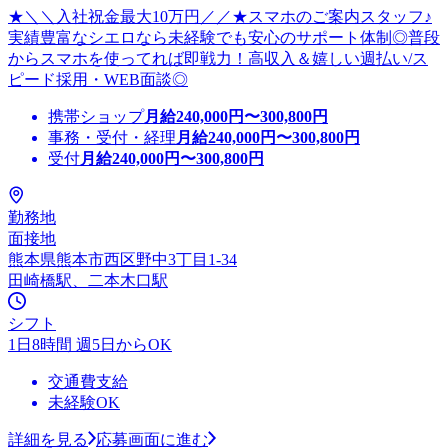
★＼＼入社祝金最大10万円／／★スマホのご案内スタッフ♪
実績豊富なシエロなら未経験でも安心のサポート体制◎普段
からスマホを使ってれば即戦力！高収入＆嬉しい週払い/ス
ピード採用・WEB面談◎
携帯ショップ
月給
240,000
円〜
300,800
円
事務・受付・経理
月給
240,000
円〜
300,800
円
受付
月給
240,000
円〜
300,800
円
勤務地
面接地
熊本県熊本市西区野中3丁目1-34
田崎橋駅、二本木口駅
シフト
1日8時間 週5日からOK
交通費支給
未経験OK
詳細を見る
応募画面に進む