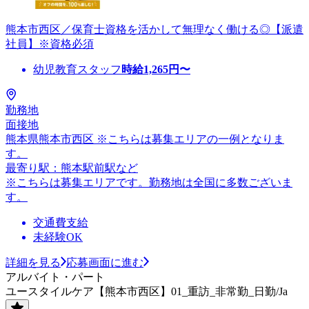
熊本市西区／保育士資格を活かして無理なく働ける◎【派遣
社員】※資格必須
幼児教育スタッフ
時給
1,265
円〜
勤務地
面接地
熊本県熊本市西区 ※こちらは募集エリアの一例となりま
す。
最寄り駅：熊本駅前駅など
※こちらは募集エリアです。勤務地は全国に多数ございま
す。
交通費支給
未経験OK
詳細を見る
応募画面に進む
アルバイト・パート
ユースタイルケア【熊本市西区】01_重訪_非常勤_日勤/Ja