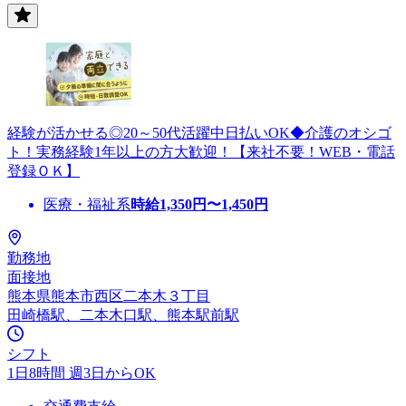
経験が活かせる◎20～50代活躍中日払いOK◆介護のオシゴ
ト！実務経験1年以上の方大歓迎！【来社不要！WEB・電話
登録ＯＫ】
医療・福祉系
時給
1,350
円〜
1,450
円
勤務地
面接地
熊本県熊本市西区二本木３丁目
田崎橋駅、二本木口駅、熊本駅前駅
シフト
1日8時間 週3日からOK