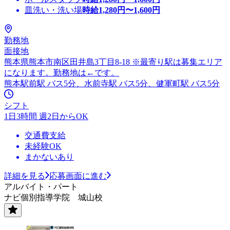
皿洗い・洗い場
時給
1,280
円〜
1,600
円
勤務地
面接地
熊本県熊本市南区田井島3丁目8-18 ※最寄り駅は募集エリア
になります。勤務地は←です。
熊本駅前駅 バス5分、水前寺駅 バス5分、健軍町駅 バス5分
シフト
1日3時間 週2日からOK
交通費支給
未経験OK
まかないあり
詳細を見る
応募画面に進む
アルバイト・パート
ナビ個別指導学院 城山校