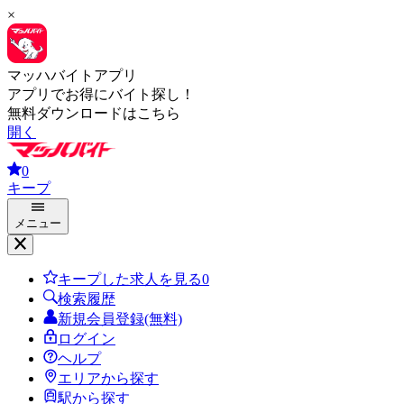
×
マッハバイトアプリ
アプリでお得にバイト探し！
無料ダウンロードはこちら
開く
0
キープ
メニュー
キープした求人を見る
0
検索履歴
新規会員登録(無料)
ログイン
ヘルプ
エリアから探す
駅から探す