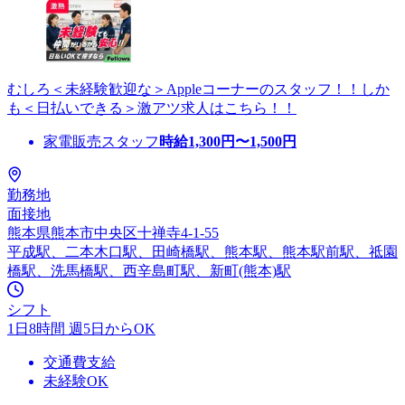
むしろ＜未経験歓迎な＞Appleコーナーのスタッフ！！しか
も＜日払いできる＞激アツ求人はこちら！！
家電販売スタッフ
時給
1,300
円〜
1,500
円
勤務地
面接地
熊本県熊本市中央区十禅寺4-1-55
平成駅、二本木口駅、田崎橋駅、熊本駅、熊本駅前駅、祗園
橋駅、洗馬橋駅、西辛島町駅、新町(熊本)駅
シフト
1日8時間 週5日からOK
交通費支給
未経験OK