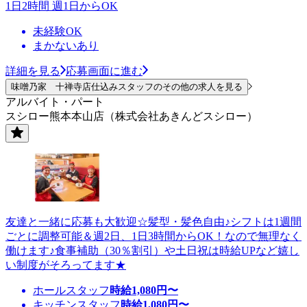
1日2時間 週1日からOK
未経験OK
まかないあり
詳細を見る
応募画面に進む
味噌乃家 十禅寺店仕込みスタッフのその他の求人を見る
アルバイト・パート
スシロー熊本本山店（株式会社あきんどスシロー）
友達と一緒に応募も大歓迎☆髪型・髪色自由♪シフトは1週間
ごとに調整可能＆週2日、1日3時間からOK！なので無理なく
働けます♪食事補助（30％割引）や土日祝は時給UPなど嬉し
い制度がそろってます★
ホールスタッフ
時給
1,080
円〜
キッチンスタッフ
時給
1,080
円〜