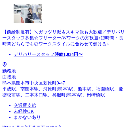
【前給制度有】＼ガッツリ派＆スキマ派も大歓迎／デリバリ
ースタッフ募集☆フリーター/Wワークの方歓迎♪短時間・長
時間どちらでも◎ワークスタイルに合わせて働ける♪
デリバリースタッフ
時給
1,034
円〜
勤務地
面接地
熊本県熊本市中央区萩原町9-47
平成駅、南熊本駅、河原町(熊本)駅、熊本駅、祗園橋駅、慶
徳校前駅、二本木口駅、呉服町(熊本)駅、田崎橋駅
交通費支給
未経験OK
まかないあり