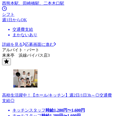
西熊本駅、田崎橋駅、二本木口駅
シフト
週1日からOK
交通費支給
まかないあり
詳細を見る
応募画面に進む
アルバイト・パート
来来亭 浜線バイパス店3
高校生活躍中！【ホール/キッチン】週2日/1日3h～◎交通費
支給◎
キッチンスタッフ
時給
1,280
円〜
1,600
円
ホールスタッフ
時給
1,280
円〜
1,600
円