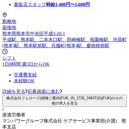
量販店スタッフ
時給
1,400
円〜
1,600
円
勤務地
面接地
熊本県熊本市中央区平成3-20-1
平成駅、熊本駅、二本木口駅、田崎橋駅、祗園橋駅、河原町
(熊本)駅、熊本駅前駅、呉服町(熊本)駅、慶徳校前駅
シフト
1日8時間 週5日からOK
交通費支給
未経験OK
詳細を見る
応募画面に進む
株式会社フェローズ(保険ご案内)FUK_IN_1726_2493T(A)(FUK)のその
他の求人を見る
派遣労働者
マンパワーグループ株式会社 ケアサービス事業部(介護) 熊
本支店