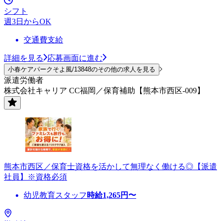
シフト
週3日からOK
交通費支給
詳細を見る
応募画面に進む
小春ケアパークそよ風/13848のその他の求人を見る
派遣労働者
株式会社キャリア CC福岡／保育補助【熊本市西区-009】
熊本市西区／保育士資格を活かして無理なく働ける◎【派遣
社員】※資格必須
幼児教育スタッフ
時給
1,265
円〜