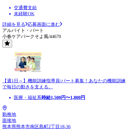
交通費支給
未経験OK
詳細を見る
応募画面に進む
アルバイト・パート
小春ケアパークそよ風/44670
【週1日～】機能訓練指導員/パート募集！あなたの機能訓練
で毎日の動きを支える。
医療・福祉系
時給
1,500
円〜
1,800
円
勤務地
面接地
熊本県熊本市南区島町2丁目18-36