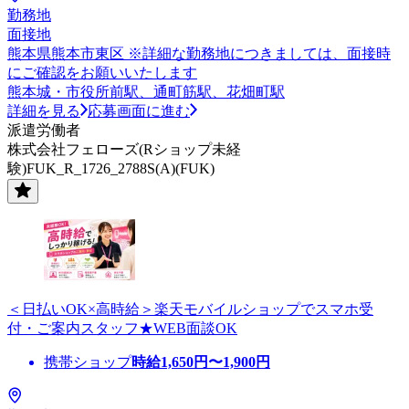
勤務地
面接地
熊本県熊本市東区 ※詳細な勤務地につきましては、面接時
にご確認をお願いいたします
熊本城・市役所前駅、通町筋駅、花畑町駅
詳細を見る
応募画面に進む
派遣労働者
株式会社フェローズ(Rショップ未経
験)FUK_R_1726_2788S(A)(FUK)
＜日払いOK×高時給＞楽天モバイルショップでスマホ受
付・ご案内スタッフ★WEB面談OK
携帯ショップ
時給
1,650
円〜
1,900
円