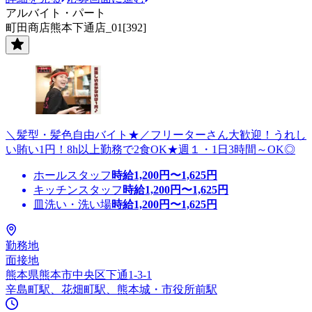
アルバイト・パート
町田商店熊本下通店_01[392]
＼髪型・髪色自由バイト★／フリーターさん大歓迎！うれし
い賄い1円！8h以上勤務で2食OK★週１・1日3時間～OK◎
ホールスタッフ
時給
1,200
円〜
1,625
円
キッチンスタッフ
時給
1,200
円〜
1,625
円
皿洗い・洗い場
時給
1,200
円〜
1,625
円
勤務地
面接地
熊本県熊本市中央区下通1-3-1
辛島町駅、花畑町駅、熊本城・市役所前駅