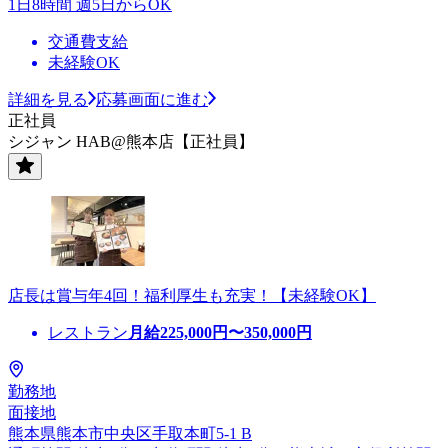
1日8時間 週5日からOK
交通費支給
未経験OK
詳細を見る
応募画面に進む
正社員
シジャン HAB@熊本店【正社員】
店長は賞与年4回！福利厚生も充実！【未経験OK】
レストラン
月給
225,000
円〜
350,000
円
勤務地
面接地
熊本県熊本市中央区手取本町5-1 B