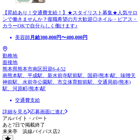
【昇給あり！交通費支給！】★スタイリスト募集★人気サロ
ンで働きませんか？復職希望の方大歓迎◎ネイル・ピアス・
カラーOKで自分らしく働けます♪
美容師
月給
300,000
円〜
400,000
円
勤務地
面接地
熊本県熊本市南区田迎6-4-52
南熊本駅、平成駅、新水前寺駅前駅、国府(熊本)駅、味噌天
神前駅、水前寺公園駅、市立体育館前駅、交通局前(熊本)
駅、河原町(熊本)駅
交通費支給
詳細を見る
応募画面に進む
アルバイト・パート
あと7日で掲載終了
来来亭 浜線バイパス店2