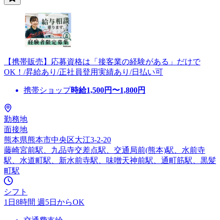
【携帯販売】応募資格は「接客業の経験がある」だけで
OK！/昇給あり/正社員登用実績あり/日払い可
携帯ショップ
時給
1,500
円〜
1,800
円
勤務地
面接地
熊本県熊本市中央区大江3-2-20
藤崎宮前駅、九品寺交差点駅、交通局前(熊本)駅、水前寺
駅、水道町駅、新水前寺駅、味噌天神前駅、通町筋駅、黒髪
町駅
シフト
1日8時間 週5日からOK