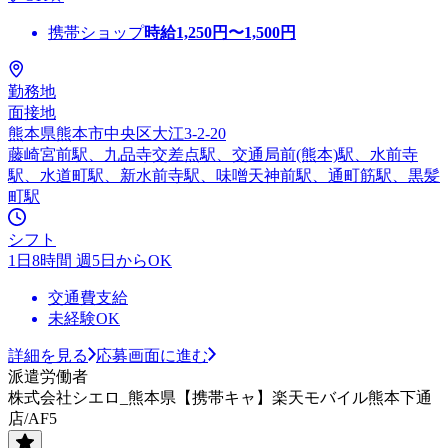
携帯ショップ
時給
1,250
円〜
1,500
円
勤務地
面接地
熊本県熊本市中央区大江3-2-20
藤崎宮前駅、九品寺交差点駅、交通局前(熊本)駅、水前寺
駅、水道町駅、新水前寺駅、味噌天神前駅、通町筋駅、黒髪
町駅
シフト
1日8時間 週5日からOK
交通費支給
未経験OK
詳細を見る
応募画面に進む
派遣労働者
株式会社シエロ_熊本県【携帯キャ】楽天モバイル熊本下通
店/AF5