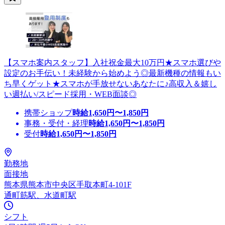
【スマホ案内スタッフ】入社祝金最大10万円★スマホ選びや
設定のお手伝い！未経験から始めよう◎最新機種の情報もい
ち早くゲット★スマホが手放せないあなたに♪高収入＆嬉し
い週払い/スピード採用・WEB面談◎
携帯ショップ
時給
1,650
円〜
1,850
円
事務・受付・経理
時給
1,650
円〜
1,850
円
受付
時給
1,650
円〜
1,850
円
勤務地
面接地
熊本県熊本市中央区手取本町4-101F
通町筋駅、水道町駅
シフト