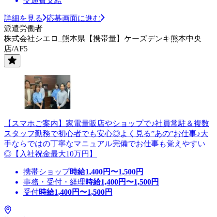
交通費支給
詳細を見る
応募画面に進む
派遣労働者
株式会社シエロ_熊本県【携帯量】ケーズデンキ熊本中央
店/AF5
【スマホご案内】家電量販店やショップで♪社員常駐＆複数
スタッフ勤務で初心者でも安心◎よく見る”あの”お仕事♪大
手ならではの丁寧なマニュアル完備でお仕事も覚えやすい
◎【入社祝金最大10万円】
携帯ショップ
時給
1,400
円〜
1,500
円
事務・受付・経理
時給
1,400
円〜
1,500
円
受付
時給
1,400
円〜
1,500
円