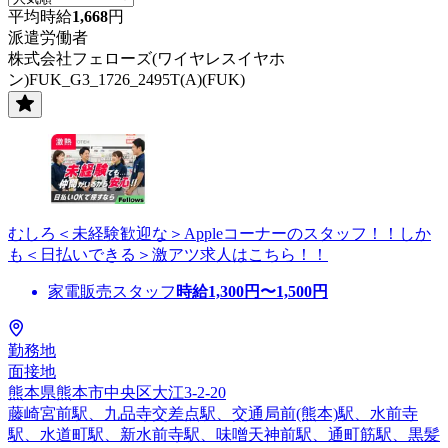
平均時給
1,668
円
派遣労働者
株式会社フェローズ(ワイヤレスイヤホ
ン)FUK_G3_1726_2495T(A)(FUK)
むしろ＜未経験歓迎な＞Appleコーナーのスタッフ！！しか
も＜日払いできる＞激アツ求人はこちら！！
家電販売スタッフ
時給
1,300
円〜
1,500
円
勤務地
面接地
熊本県熊本市中央区大江3-2-20
藤崎宮前駅、九品寺交差点駅、交通局前(熊本)駅、水前寺
駅、水道町駅、新水前寺駅、味噌天神前駅、通町筋駅、黒髪