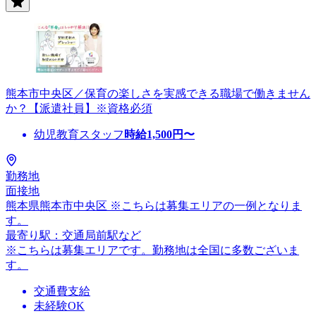
熊本市中央区／保育の楽しさを実感できる職場で働きません
か？【派遣社員】※資格必須
幼児教育スタッフ
時給
1,500
円〜
勤務地
面接地
熊本県熊本市中央区 ※こちらは募集エリアの一例となりま
す。
最寄り駅：交通局前駅など
※こちらは募集エリアです。勤務地は全国に多数ございま
す。
交通費支給
未経験OK