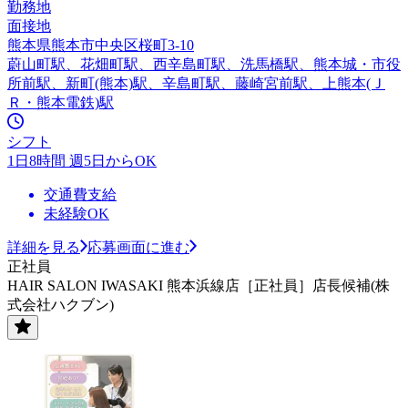
勤務地
面接地
熊本県熊本市中央区桜町3-10
蔚山町駅、花畑町駅、西辛島町駅、洗馬橋駅、熊本城・市役
所前駅、新町(熊本)駅、辛島町駅、藤崎宮前駅、上熊本(Ｊ
Ｒ・熊本電鉄)駅
シフト
1日8時間 週5日からOK
交通費支給
未経験OK
詳細を見る
応募画面に進む
正社員
HAIR SALON IWASAKI 熊本浜線店［正社員］店長候補(株
式会社ハクブン)