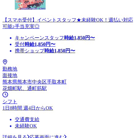
【スマホ受付】イベントスタッフ★未経験OK！週払い対応
可能♪手当充実◎
キャンペーンスタッフ
時給
1,850
円〜
受付
時給
1,850
円〜
携帯ショップ
時給
1,850
円〜
勤務地
面接地
熊本県熊本市中央区手取本町
花畑町駅、通町筋駅
シフト
1日8時間 週4日からOK
交通費支給
未経験OK
詳細を見る
応募画面に進む