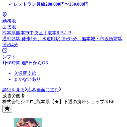
レストラン
月給
280,000
円〜
350,000
円
勤務地
面接地
熊本県熊本市中央区手取本町5-1 B
通町筋駅 徒歩1分、水道町駅 徒歩3分、熊本城・市役所前駅
徒歩4分
シフト
1日8時間 週5日からOK
交通費支給
まかないあり
詳細を見る
応募画面に進む
派遣労働者
株式会社シエロ_熊本県【★】下通の携帯ショップ/KB6