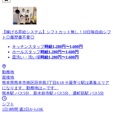
【稼げる昇給システム】シフトカット無し！10日毎自由シフ
ト◎履歴書不要◎
キッチンスタッフ
時給
1,280
円〜
1,600
円
ホールスタッフ
時給
1,280
円〜
1,600
円
皿洗い・洗い場
時給
1,280
円〜
1,600
円
勤務地
面接地
熊本県熊本市南区田井島3丁目8-18 ※最寄り駅は募集エリア
になります。勤務地は←です。
熊本駅 バス5分、新水前寺駅 バス5分、通町筋駅 バス5分
シフト
1日3時間 週2日からOK