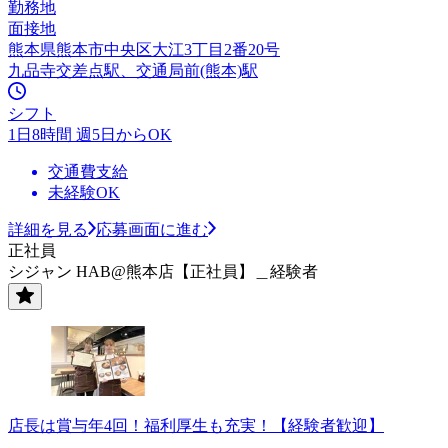
勤務地
面接地
熊本県熊本市中央区大江3丁目2番20号
九品寺交差点駅、交通局前(熊本)駅
シフト
1日8時間 週5日からOK
交通費支給
未経験OK
詳細を見る
応募画面に進む
正社員
シジャン HAB@熊本店【正社員】＿経験者
店長は賞与年4回！福利厚生も充実！【経験者歓迎】