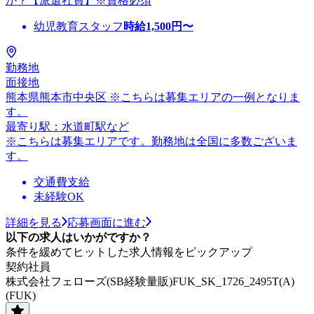
か？【派遣社員】※資格必須
幼児教育スタッフ
時給
1,500
円〜
勤務地
面接地
熊本県熊本市中央区 ※こちらは募集エリアの一例となりま
す。
最寄り駅：水道町駅など
※こちらは募集エリアです。勤務地は全国に多数ございま
す。
交通費支給
未経験OK
詳細を見る
応募画面に進む
以下の求人はいかがですか？
条件を緩めてヒットした求人情報をピックアップ
契約社員
株式会社フェローズ(SB経験量販)FUK_SK_1726_2495T(A)
(FUK)