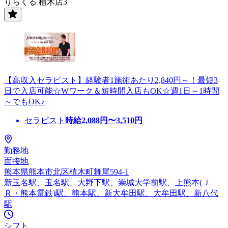
りらくる 植木店3
【高収入セラピスト】経験者1施術あたり2,840円～！最短3
日で入店可能☆Wワーク＆短時間入店もOK☆週1日～1時間
～でもOK♪
セラピスト
時給
2,088
円〜
3,510
円
勤務地
面接地
熊本県熊本市北区植木町舞尾594-1
新玉名駅、玉名駅、大野下駅、崇城大学前駅、上熊本(Ｊ
Ｒ・熊本電鉄)駅、熊本駅、新大牟田駅、大牟田駅、新八代
駅
シフト