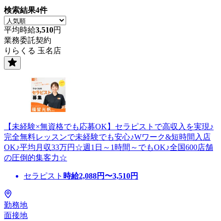
検索結果
4
件
平均時給
3,510
円
業務委託契約
りらくる 玉名店
【未経験×無資格でも応募OK】セラピストで高収入を実現♪
完全無料レッスンで未経験でも安心♪Wワーク&短時間入店
OK♪平均月収33万円☆週1日～1時間～でもOK♪全国600店舗
の圧倒的集客力☆
セラピスト
時給
2,088
円〜
3,510
円
勤務地
面接地