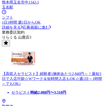
熊本県玉名市中1342-1
玉名駅
シフト
1日1時間 週1日からOK
詳細を見る
応募画面に進む
業務委託契約
りらくる 山鹿店3
【高収入セラピスト】経験者1施術あたり2,840円～！最短3
日で入店可能☆Wワーク＆短時間入店もOK☆週1日～1時間
～でもOK♪
セラピスト
時給
2,088
円〜
3,510
円