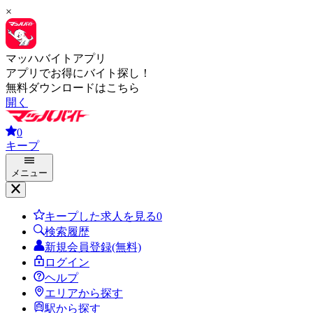
×
マッハバイトアプリ
アプリでお得にバイト探し！
無料ダウンロードはこちら
開く
0
キープ
メニュー
キープした求人を見る
0
検索履歴
新規会員登録(無料)
ログイン
ヘルプ
エリアから探す
駅から探す