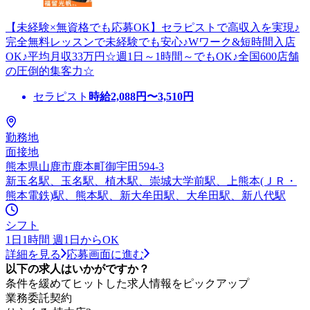
【未経験×無資格でも応募OK】セラピストで高収入を実現♪
完全無料レッスンで未経験でも安心♪Wワーク&短時間入店
OK♪平均月収33万円☆週1日～1時間～でもOK♪全国600店舗
の圧倒的集客力☆
セラピスト
時給
2,088
円〜
3,510
円
勤務地
面接地
熊本県山鹿市鹿本町御宇田594-3
新玉名駅、玉名駅、植木駅、崇城大学前駅、上熊本(ＪＲ・
熊本電鉄)駅、熊本駅、新大牟田駅、大牟田駅、新八代駅
シフト
1日1時間 週1日からOK
詳細を見る
応募画面に進む
以下の求人はいかがですか？
条件を緩めてヒットした求人情報をピックアップ
業務委託契約