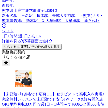
勤務地
面接地
熊本県山鹿市鹿本町御宇田594-3
新玉名駅、玉名駅、植木駅、崇城大学前駅、上熊本(ＪＲ・
熊本電鉄)駅、熊本駅、新大牟田駅、大牟田駅、新八代駅
シフト
1日1時間 週1日からOK
詳細を見る
応募画面に進む
りらくる 山鹿店3のその他の求人を見る
業務委託契約
りらくる 植木店
【未経験×無資格でも応募OK】セラピストで高収入を実現♪
完全無料レッスンで未経験でも安心♪Wワーク&短時間入店
OK♪平均月収33万円☆週1日～1時間～でもOK♪全国600店舗