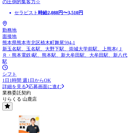
の圧倒的集客力☆
セラピスト
時給
2,088
円〜
3,510
円
勤務地
面接地
熊本県熊本市北区植木町舞尾594-1
新玉名駅、玉名駅、大野下駅、崇城大学前駅、上熊本(Ｊ
Ｒ・熊本電鉄)駅、熊本駅、新大牟田駅、大牟田駅、新八代
駅
シフト
1日1時間 週1日からOK
詳細を見る
応募画面に進む
業務委託契約
りらくる 山鹿店