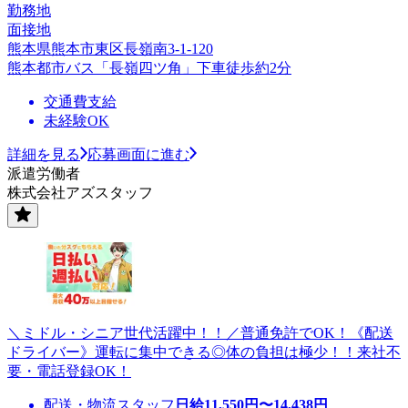
勤務地
面接地
熊本県熊本市東区長嶺南3-1-120
熊本都市バス「長嶺四ツ角」下車徒歩約2分
交通費支給
未経験OK
詳細を見る
応募画面に進む
派遣労働者
株式会社アズスタッフ
＼ミドル・シニア世代活躍中！！／普通免許でOK！《配送
ドライバー》運転に集中できる◎体の負担は極少！！来社不
要・電話登録OK！
配送・物流スタッフ
日給
11,550
円〜
14,438
円