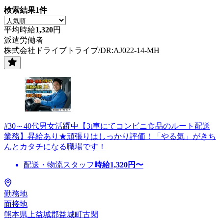
検索結果
1
件
平均時給
1,320
円
派遣労働者
株式会社ドライブトライブ/DR:AJ022-14-MH
#30～40代男女活躍中【3t車にてコンビニ食品のルート配送
業務】昇給あり★頑張りはしっかり評価！「やる気」がきち
んとカタチになる職場です！
配送・物流スタッフ
時給
1,320
円〜
勤務地
面接地
熊本県上益城郡益城町古閑