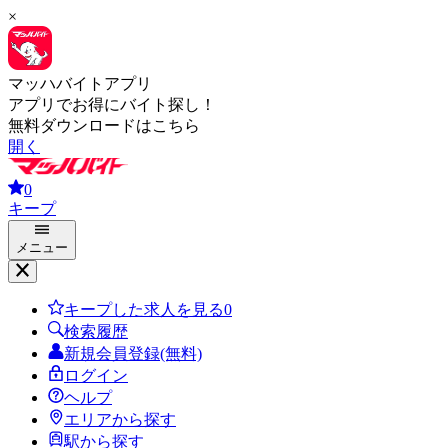
×
マッハバイトアプリ
アプリでお得にバイト探し！
無料ダウンロードはこちら
開く
0
キープ
メニュー
キープした求人を見る
0
検索履歴
新規会員登録(無料)
ログイン
ヘルプ
エリアから探す
駅から探す