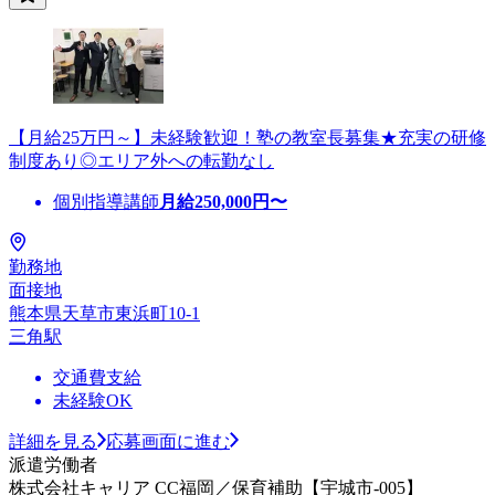
【月給25万円～】未経験歓迎！塾の教室長募集★充実の研修
制度あり◎エリア外への転勤なし
個別指導講師
月給
250,000
円〜
勤務地
面接地
熊本県天草市東浜町10-1
三角駅
交通費支給
未経験OK
詳細を見る
応募画面に進む
派遣労働者
株式会社キャリア CC福岡／保育補助【宇城市-005】