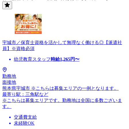
宇城市／保育士資格を活かして無理なく働ける◎【派遣社
員】※資格必須
幼児教育スタッフ
時給
1,265
円〜
勤務地
面接地
熊本県宇城市 ※こちらは募集エリアの一例となります。
最寄り駅：三角駅など
※こちらは募集エリアです。勤務地は全国に多数ございま
す。
交通費支給
未経験OK