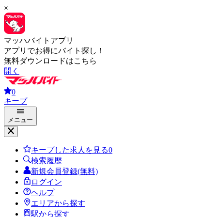
×
マッハバイトアプリ
アプリでお得にバイト探し！
無料ダウンロードはこちら
開く
0
キープ
メニュー
キープした求人を見る
0
検索履歴
新規会員登録(無料)
ログイン
ヘルプ
エリアから探す
駅から探す