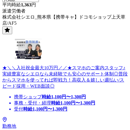
平均時給
1,363
円
派遣労働者
株式会社シエロ_熊本県【携帯キャ】ドコモショップ上天草
店/AF5
★＼＼入社祝金最大10万円／／★スマホのご案内スタッフ♪
実績豊富なシエロなら未経験でも安心のサポート体制◎普段
からスマホを使ってれば即戦力！高収入＆嬉しい週払い/ス
ピード採用・WEB面談◎
携帯ショップ
時給
1,100
円〜
1,300
円
事務・受付・経理
時給
1,100
円〜
1,300
円
受付
時給
1,100
円〜
1,300
円
勤務地