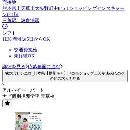
面接地
熊本県上天草市大矢野町中845-1ショッピングセンタキャモ
ン内1階
三角駅、波多浦駅
シフト
1日8時間 週5日からOK
交通費支給
未経験OK
詳細を見る
応募画面に進む
株式会社シエロ_熊本県【携帯キャ】ドコモショップ上天草店/AF5のそ
の他の求人を見る
アルバイト・パート
ナビ個別指導学院 天草校