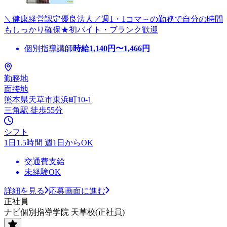
＼健康経営認定優良法人／週1・1コマ～の勤務で自分の時間
もしっかり確保★初バイト・ブランク歓迎
個別指導講師
時給
1,140
円〜
1,466
円
勤務地
面接地
熊本県天草市東浜町10-1
三角駅 徒歩55分
シフト
1日1.5時間 週1日からOK
交通費支給
未経験OK
詳細を見る
応募画面に進む
正社員
ナビ個別指導学院 天草校(正社員)