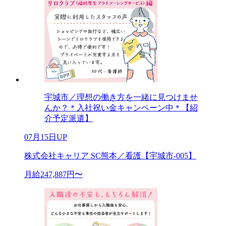
宇城市／理想の働き方を一緒に見つけませ
んか？＊入社祝い金キャンペーン中＊【紹
介予定派遣】
07月15日UP
株式会社キャリア SC熊本／看護【宇城市-005】
月給247,887円〜