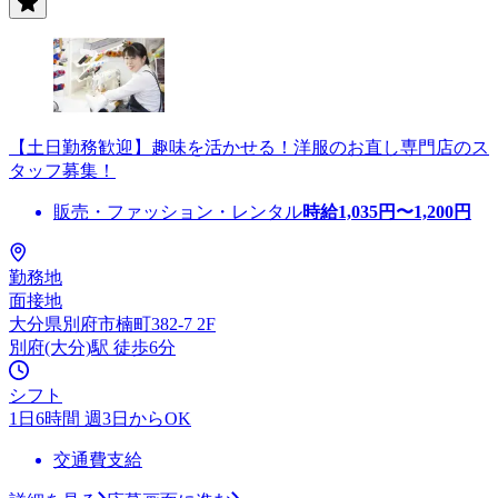
【土日勤務歓迎】趣味を活かせる！洋服のお直し専門店のス
タッフ募集！
販売・ファッション・レンタル
時給
1,035
円〜
1,200
円
勤務地
面接地
大分県別府市楠町382-7 2F
別府(大分)駅 徒歩6分
シフト
1日6時間 週3日からOK
交通費支給