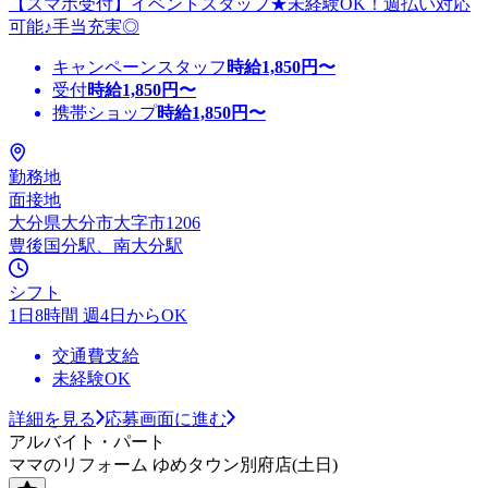
【スマホ受付】イベントスタッフ★未経験OK！週払い対応
可能♪手当充実◎
キャンペーンスタッフ
時給
1,850
円〜
受付
時給
1,850
円〜
携帯ショップ
時給
1,850
円〜
勤務地
面接地
大分県大分市大字市1206
豊後国分駅、南大分駅
シフト
1日8時間 週4日からOK
交通費支給
未経験OK
詳細を見る
応募画面に進む
アルバイト・パート
ママのリフォーム ゆめタウン別府店(土日)