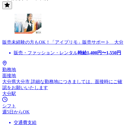
販売未経験の方もOK！「アイプリモ」販売サポート 大分
販売・ファッション・レンタル
時給
1,400
円〜
1,550
円
勤務地
面接地
大分県大分市 詳細な勤務地につきましては、面接時にご確
認をお願いいたします
大分駅
シフト
週5日からOK
交通費支給