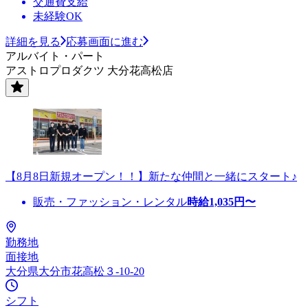
交通費支給
未経験OK
詳細を見る
応募画面に進む
アルバイト・パート
アストロプロダクツ 大分花高松店
【8月8日新規オープン！！】新たな仲間と一緒にスタート♪
販売・ファッション・レンタル
時給
1,035
円〜
勤務地
面接地
大分県大分市花高松３-10-20
シフト