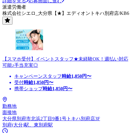
詳細を見る
応募画面に進む
派遣労働者
株式会社シエロ_大分県【★】エディオントキハ別府店/KB6
【スマホ受付】イベントスタッフ★未経験OK！週払い対応
可能♪手当充実◎
キャンペーンスタッフ
時給
1,850
円〜
受付
時給
1,850
円〜
携帯ショップ
時給
1,850
円〜
勤務地
面接地
大分県別府市北浜2丁目9番1号トキハ別府店3F
別府(大分)駅、東別府駅