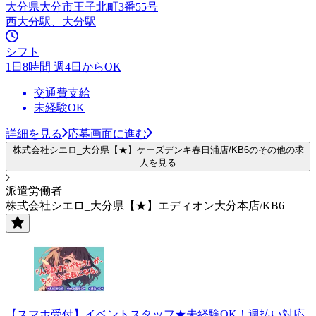
大分県大分市王子北町3番55号
西大分駅、大分駅
シフト
1日8時間 週4日からOK
交通費支給
未経験OK
詳細を見る
応募画面に進む
株式会社シエロ_大分県【★】ケーズデンキ春日浦店/KB6のその他の求
人を見る
派遣労働者
株式会社シエロ_大分県【★】エディオン大分本店/KB6
【スマホ受付】イベントスタッフ★未経験OK！週払い対応