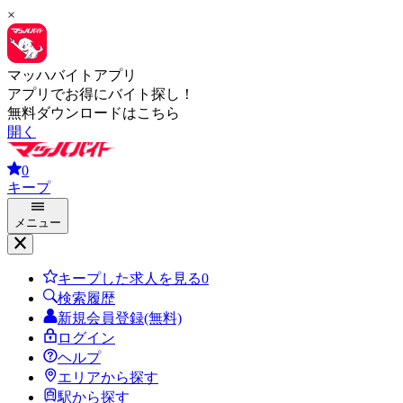
×
マッハバイトアプリ
アプリでお得にバイト探し！
無料ダウンロードはこちら
開く
0
キープ
メニュー
キープした求人を見る
0
検索履歴
新規会員登録(無料)
ログイン
ヘルプ
エリアから探す
駅から探す