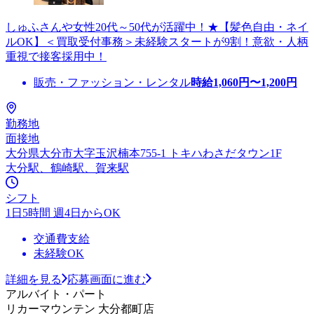
しゅふさんや女性20代～50代が活躍中！★【髪色自由・ネイ
ルOK】＜買取受付事務＞未経験スタートが9割！意欲・人柄
重視で接客採用中！
販売・ファッション・レンタル
時給
1,060
円〜
1,200
円
勤務地
面接地
大分県大分市大字玉沢楠本755-1 トキハわさだタウン1F
大分駅、鶴崎駅、賀来駅
シフト
1日5時間 週4日からOK
交通費支給
未経験OK
詳細を見る
応募画面に進む
アルバイト・パート
リカーマウンテン 大分都町店