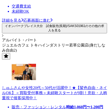
交通費支給
未経験OK
詳細を見る
応募画面に進む
イオンパークプレイス大分 試食販売(長期)/SAKS01961のその他の求
人を見る
アルバイト・パート
ジュエルカフェ トキハインダストリー若草公園店(身だしな
み自由2)
しゅふさんや女性20代～50代が活躍中！★【髪色自由・ネイ
ルOK】＜買取受付事務＞未経験スタートが9割！意欲・人柄
重視で接客採用中！
販売・ファッション・レンタル
時給
1,060
円〜
1,200
円