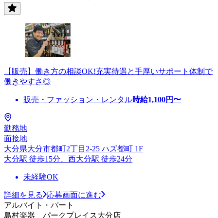
【販売】働き方の相談OK!充実待遇と手厚いサポート体制で
働きやすさ◎
販売・ファッション・レンタル
時給
1,100
円〜
勤務地
面接地
大分県大分市都町2丁目2-25 ハズ都町 1F
大分駅 徒歩15分、西大分駅 徒歩24分
未経験OK
詳細を見る
応募画面に進む
アルバイト・パート
島村楽器 パークプレイス大分店