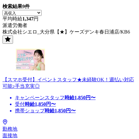
検索結果
9
件
平均時給
1,347
円
派遣労働者
株式会社シエロ_大分県【★】ケーズデンキ春日浦店/KB6
【スマホ受付】イベントスタッフ★未経験OK！週払い対応
可能♪手当充実◎
キャンペーンスタッフ
時給
1,850
円〜
受付
時給
1,850
円〜
携帯ショップ
時給
1,850
円〜
勤務地
面接地