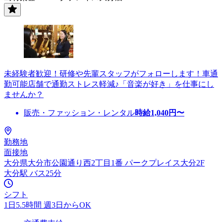
未経験者歓迎！研修や先輩スタッフがフォローします！車通
勤可能店舗で通勤ストレス軽減♪「音楽が好き」を仕事にし
ませんか？
販売・ファッション・レンタル
時給
1,040
円〜
勤務地
面接地
大分県大分市公園通り西2丁目1番 パークプレイス大分2F
大分駅 バス25分
シフト
1日5.5時間 週3日からOK