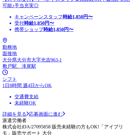
可能♪手当充実◎
キャンペーンスタッフ
時給
1,850
円〜
受付
時給
1,850
円〜
携帯ショップ
時給
1,850
円〜
勤務地
面接地
大分県大分市大字光吉963-1
敷戸駅、滝尾駅
シフト
1日8時間 週4日からOK
交通費支給
未経験OK
詳細を見る
応募画面に進む
派遣労働者
株式会社iDA/27095858 販売未経験の方もOK!「アイプリ
モ」販売サポート 大分