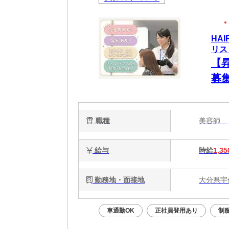
HA
リス
【
募
歓
ます
職種
美容師
給与
時給
1,35
勤務地・面接地
大分県宇
車通勤OK
正社員登用あり
制