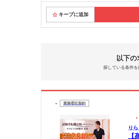
キープに追加
以下の
探している条件を
業務委託契約
りら
【