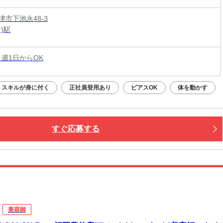
津市下池永48-3
)駅
 週1日からOK
スキルが身に付く
正社員登用あり
ピアスOK
体を動かす
すぐ応募する
美容師