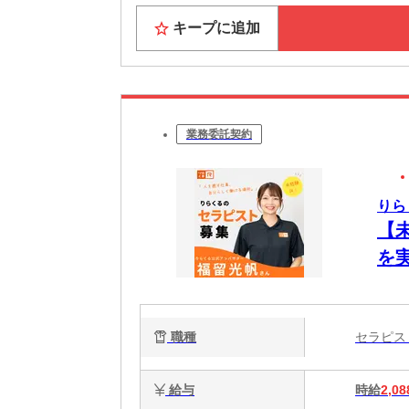
キープに追加
業務委託契約
りら
【
を
ク
で
職種
セラピ
給与
時給
2,08