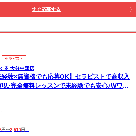
すぐ応募する
セラピスト
くる 大分中津店
未経験×無資格でも応募OK】セラピストで高収入
実現♪完全無料レッスンで未経験でも安心♪Wワー
&短時間入店OK♪平均月収33万円☆週1日～1時間～
もOK♪全国600店舗の圧倒的集客力☆
スト
8
円〜
3,510
円