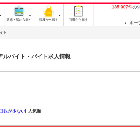
185,007件
の
す
路線・駅から探す
職種から探す
特徴から探す
キー
イト
アルバイト・バイト求人情報
日数が少ない
人気順