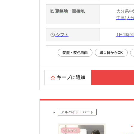
勤務地・面接地
大分県中
中津(大分
シフト
1日1時間
髪型・髪色自由
週１日からOK
キープに追加
アルバイト・パート