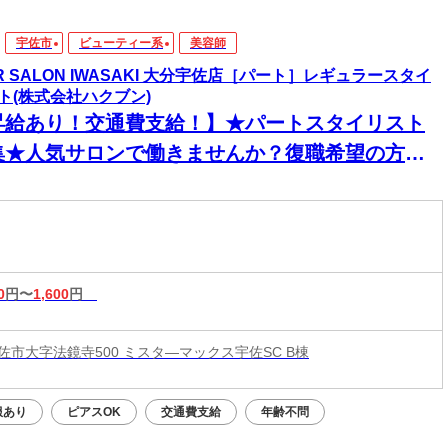
宇佐市
ビューティー系
美容師
IR SALON IWASAKI 大分宇佐店［パート］レギュラースタイ
ト(株式会社ハクブン)
昇給あり！交通費支給！】★パートスタイリスト
集★人気サロンで働きませんか？復職希望の方大
迎◎ネイル・ピアス・カラーOKで自分らしく働け
♪
0
円〜
1,600
円
佐市大字法鏡寺500 ミスタ―マックス宇佐SC B棟
服あり
ピアスOK
交通費支給
年齢不問