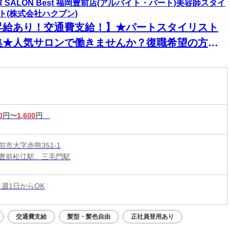
IR SALON Best 福岡豊前店(アルバイト・パート)美容師スタイ
ト(株式会社ハクブン)
昇給あり！交通費支給！】★パートスタイリスト
集★人気サロンで働きませんか？復職希望の方大
迎◎ネイル・ピアス・カラーOKで自分らしく働け
♪
0
円〜
1,600
円
市大字赤熊351-1
豊前松江駅、三毛門駅
 週1日からOK
交通費支給
髪型・髪色自由
正社員登用あり