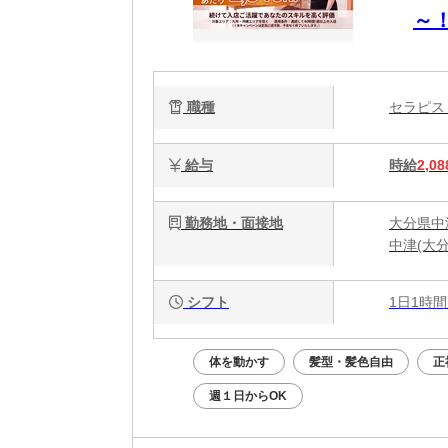
～
OK
職種
セラピ
給与
時給
2,08
勤務地・面接地
大分県中
中津(大分
シフト
1日1時間
体を動かす
髪型・髪色自由
正
週１日からOK