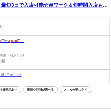
！最短3日で入店可能☆Wワーク＆短時間入店も
☆週1日～1時間～でもOK♪
スト
8
円〜
3,510
円
津市下池永48-3
)駅
 週1日からOK
社員登用あり
曜日や時間が選べる
スキルが身に付く