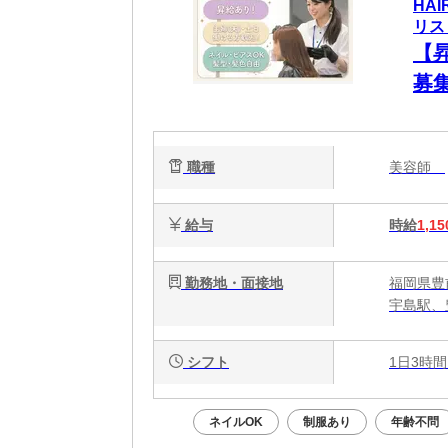
HA
リス
【
募
歓
ます
職種
美容師
給与
時給
1,15
勤務地・面接地
福岡県豊前
宇島駅、
シフト
1日3時間
ネイルOK
制服あり
年齢不問