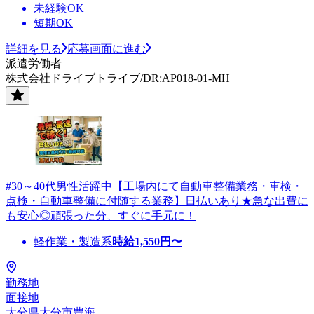
未経験OK
短期OK
詳細を見る
応募画面に進む
派遣労働者
株式会社ドライブトライブ/DR:AP018-01-MH
#30～40代男性活躍中【工場内にて自動車整備業務・車検・
点検・自動車整備に付随する業務】日払いあり★急な出費に
も安心◎頑張った分、すぐに手元に！
軽作業・製造系
時給
1,550
円〜
勤務地
面接地
大分県大分市豊海