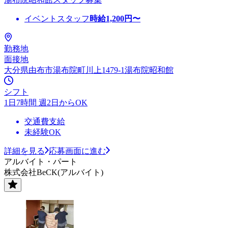
イベントスタッフ
時給
1,200
円〜
勤務地
面接地
大分県由布市湯布院町川上1479-1湯布院昭和館
シフト
1日7時間 週2日からOK
交通費支給
未経験OK
詳細を見る
応募画面に進む
アルバイト・パート
株式会社BeCK(アルバイト)