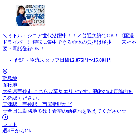
＼ミドル・シニア世代活躍中！！／普通免許でOK！《配送
ドライバー》運転に集中できる◎体の負担は極少！！来社不
要・電話登録OK！
配送・物流スタッフ
日給
12,075
円〜
15,094
円
勤務地
面接地
大分県宇佐市 こちらは募集エリアです。勤務地は原稿内を
ご確認ください。
天津駅、宇佐駅、西屋敷駅など
☆全国に勤務地多数！希望の勤務地を教えてください☆
シフト
週4日からOK