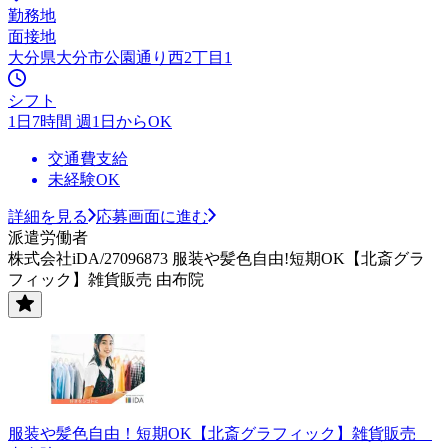
勤務地
面接地
大分県大分市公園通り西2丁目1
シフト
1日7時間 週1日からOK
交通費支給
未経験OK
詳細を見る
応募画面に進む
派遣労働者
株式会社iDA/27096873 服装や髪色自由!短期OK【北斎グラ
フィック】雑貨販売 由布院
服装や髪色自由！短期OK【北斎グラフィック】雑貨販売