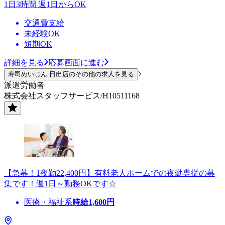
1日3時間 週1日からOK
交通費支給
未経験OK
短期OK
詳細を見る
応募画面に進む
寿司めいじん 日出店のその他の求人を見る
派遣労働者
株式会社スタッフサービス/H10511168
【急募！1夜勤22,400円】有料老人ホームでの夜勤専従の募
集です！週1日～勤務OKです☆
医療・福祉系
時給
1,600
円