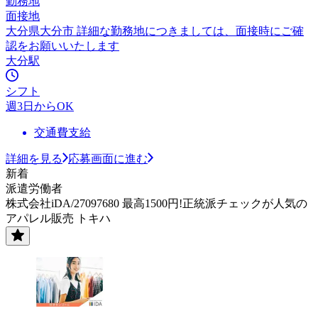
勤務地
面接地
大分県大分市 詳細な勤務地につきましては、面接時にご確
認をお願いいたします
大分駅
シフト
週3日からOK
交通費支給
詳細を見る
応募画面に進む
新着
派遣労働者
株式会社iDA/27097680 最高1500円!正統派チェックが人気の
アパレル販売 トキハ