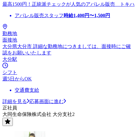
最高1500円！正統派チェックが人気のアパレル販売 トキハ
アパレル販売スタッフ
時給
1,400
円〜
1,500
円
勤務地
面接地
大分県大分市 詳細な勤務地につきましては、面接時にご確
認をお願いいたします
大分駅
シフト
週5日からOK
交通費支給
詳細を見る
応募画面に進む
正社員
大同生命保険株式会社 大分支社2