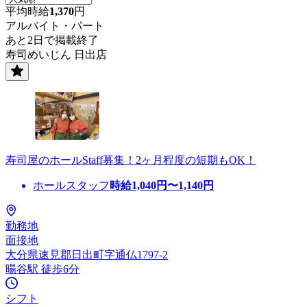
平均時給
1,370
円
アルバイト・パート
あと2日で掲載終了
寿司めいじん 日出店
寿司屋のホールStaff募集！2ヶ月程度の短期もOK！
ホールスタッフ
時給
1,040
円〜
1,140
円
勤務地
面接地
大分県速見郡日出町字通仏1797-2
暘谷駅 徒歩6分
シフト