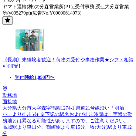
アルバイト・パート
ヤマト運輸(株)大分森営業所(PT)_受付事務[受]_大分森営業
所(y095279pt)(広告No.Y00000614073)
《長期》未経験者歓迎！荷物の受付や事務作業★シフト相談
可◎[受]
受付
時給
1,050
円〜
勤務地
面接地
大分県大分市大字森字鴨園1274-1 県道21号線沿い「明治
小」より徒歩5分 ※下記の駅名および徒歩時間は、実際の勤
務地とは異なる可能性がありますので、ご注意ください。
高城駅より車11分、鶴崎駅より車15分、牧(大分)駅より車12
分