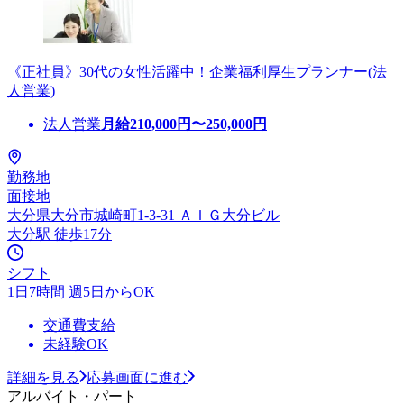
《正社員》30代の女性活躍中！企業福利厚生プランナー(法
人営業)
法人営業
月給
210,000
円〜
250,000
円
勤務地
面接地
大分県大分市城崎町1-3-31 ＡＩＧ大分ビル
大分駅 徒歩17分
シフト
1日7時間 週5日からOK
交通費支給
未経験OK
詳細を見る
応募画面に進む
アルバイト・パート