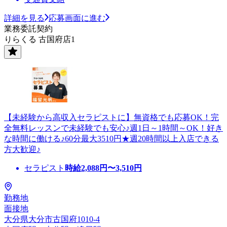
詳細を見る
応募画面に進む
業務委託契約
りらくる 古国府店1
【未経験から高収入セラピストに】無資格でも応募OK！完
全無料レッスンで未経験でも安心♪週1日～1時間～OK！好き
な時間に働ける♪60分最大3510円★週20時間以上入店できる
方大歓迎♪
セラピスト
時給
2,088
円〜
3,510
円
勤務地
面接地
大分県大分市古国府1010-4