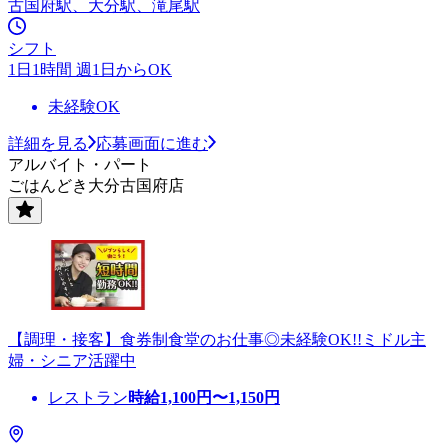
古国府駅、大分駅、滝尾駅
シフト
1日1時間 週1日からOK
未経験OK
詳細を見る
応募画面に進む
アルバイト・パート
ごはんどき大分古国府店
【調理・接客】食券制食堂のお仕事◎未経験OK!!ミドル主
婦・シニア活躍中
レストラン
時給
1,100
円〜
1,150
円