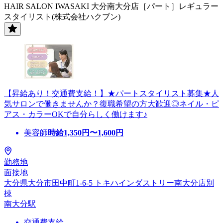
HAIR SALON IWASAKI 大分南大分店［パート］レギュラー
スタイリスト(株式会社ハクブン)
【昇給あり！交通費支給！】★パートスタイリスト募集★人
気サロンで働きませんか？復職希望の方大歓迎◎ネイル・ピ
アス・カラーOKで自分らしく働けます♪
美容師
時給
1,350
円〜
1,600
円
勤務地
面接地
大分県大分市田中町1-6-5 トキハインダストリー南大分店別
棟
南大分駅
交通費支給