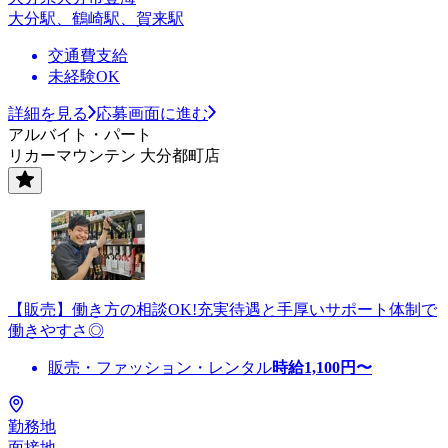
大分駅、鶴崎駅、賀来駅
交通費支給
未経験OK
詳細を見る
応募画面に進む
アルバイト・パート
リカーマウンテン 大分都町店
【販売】働き方の相談OK!充実待遇と手厚いサポート体制で
働きやすさ◎
販売・ファッション・レンタル
時給
1,100
円〜
勤務地
面接地