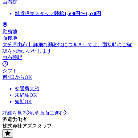
由布院
雑貨販売スタッフ
時給
1,500
円〜
1,570
円
勤務地
面接地
大分県由布市 詳細な勤務地につきましては、面接時にご確
認をお願いいたします
由布院駅
シフト
週4日からOK
交通費支給
未経験OK
短期OK
詳細を見る
応募画面に進む
派遣労働者
株式会社アズスタッフ