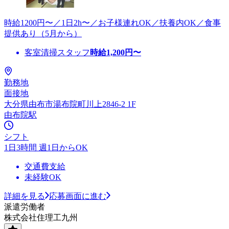
時給1200円〜／1日2h〜／お子様連れOK／扶養内OK／食事
提供あり（5月から）
客室清掃スタッフ
時給
1,200
円〜
勤務地
面接地
大分県由布市湯布院町川上2846-2 1F
由布院駅
シフト
1日3時間 週1日からOK
交通費支給
未経験OK
詳細を見る
応募画面に進む
派遣労働者
株式会社住理工九州