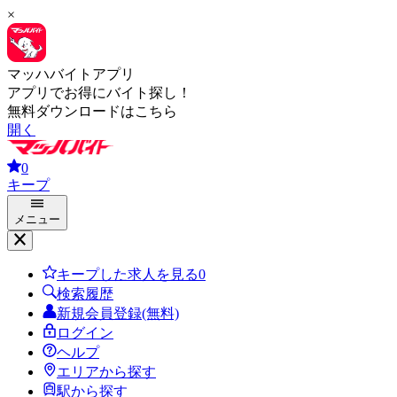
×
マッハバイトアプリ
アプリでお得にバイト探し！
無料ダウンロードはこちら
開く
0
キープ
メニュー
キープした求人を見る
0
検索履歴
新規会員登録(無料)
ログイン
ヘルプ
エリアから探す
駅から探す