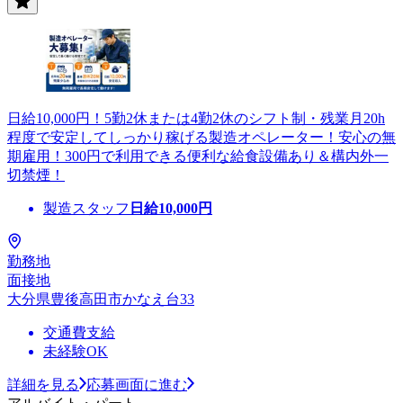
日給10,000円！5勤2休または4勤2休のシフト制・残業月20h
程度で安定してしっかり稼げる製造オペレーター！安心の無
期雇用！300円で利用できる便利な給食設備あり＆構内外一
切禁煙！
製造スタッフ
日給
10,000
円
勤務地
面接地
大分県豊後高田市かなえ台33
交通費支給
未経験OK
詳細を見る
応募画面に進む