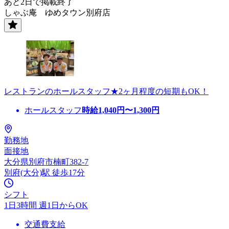
あと2日で掲載終了
しゃぶ庵 ゆめタウン別府店
レストランのホールスタッフ★2ヶ月程度の短期もOK！
ホールスタッフ
時給
1,040
円〜
1,300
円
勤務地
面接地
大分県別府市楠町382-7
別府(大分)駅 徒歩17分
シフト
1日3時間 週1日からOK
交通費支給