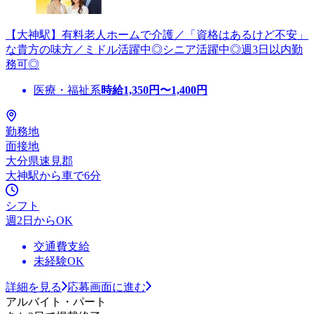
【大神駅】有料老人ホームで介護／「資格はあるけど不安」
な貴方の味方／ミドル活躍中◎シニア活躍中◎週3日以内勤
務可◎
医療・福祉系
時給
1,350
円〜
1,400
円
勤務地
面接地
大分県速見郡
大神駅から車で6分
シフト
週2日からOK
交通費支給
未経験OK
詳細を見る
応募画面に進む
アルバイト・パート