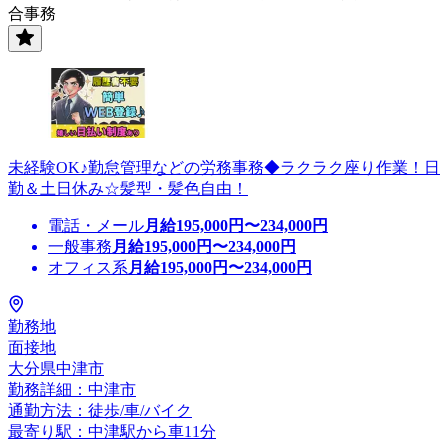
合事務
未経験OK♪勤怠管理などの労務事務◆ラクラク座り作業！日
勤＆土日休み☆髪型・髪色自由！
電話・メール
月給
195,000
円〜
234,000
円
一般事務
月給
195,000
円〜
234,000
円
オフィス系
月給
195,000
円〜
234,000
円
勤務地
面接地
大分県中津市
勤務詳細：中津市
通勤方法：徒歩/車/バイク
最寄り駅：中津駅から車11分