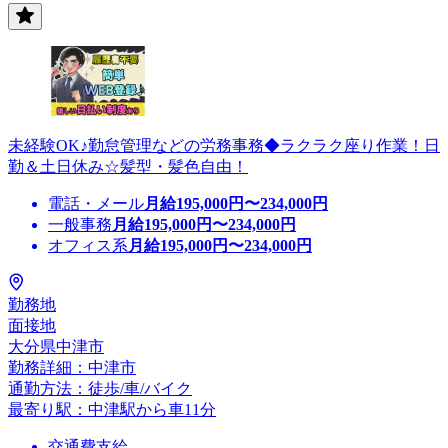
未経験OK♪勤怠管理などの労務事務◆ラクラク座り作業！日
勤＆土日休み☆髪型・髪色自由！
電話・メール
月給
195,000
円〜
234,000
円
一般事務
月給
195,000
円〜
234,000
円
オフィス系
月給
195,000
円〜
234,000
円
勤務地
面接地
大分県中津市
勤務詳細：中津市
通勤方法：徒歩/車/バイク
最寄り駅：中津駅から車11分
交通費支給