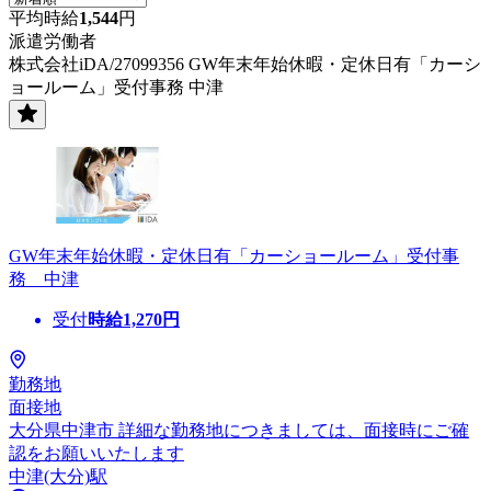
平均時給
1,544
円
派遣労働者
株式会社iDA/27099356 GW年末年始休暇・定休日有「カーシ
ョールーム」受付事務 中津
GW年末年始休暇・定休日有「カーショールーム」受付事
務 中津
受付
時給
1,270
円
勤務地
面接地
大分県中津市 詳細な勤務地につきましては、面接時にご確
認をお願いいたします
中津(大分)駅