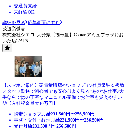
交通費支給
未経験OK
詳細を見る
応募画面に進む
派遣労働者
株式会社シエロ_大分県【携帯量】Csmartアミュプラザおお
いた店2/AF5
【スマホご案内】家電量販店やショップで♪社員常駐＆複数
スタッフ勤務で初心者でも安心◎よく見る”あの”お仕事♪大
手ならではの丁寧なマニュアル完備でお仕事も覚えやすい
◎【入社祝金最大10万円】
携帯ショップ
月給
231,500
円〜
256,500
円
事務・受付・経理
月給
231,500
円〜
256,500
円
受付
月給
231,500
円〜
256,500
円