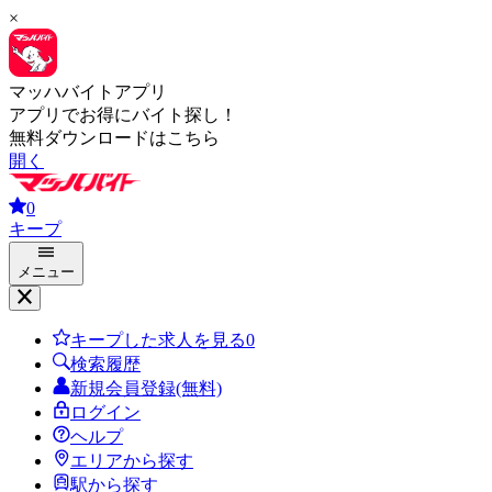
×
マッハバイトアプリ
アプリでお得にバイト探し！
無料ダウンロードはこちら
開く
0
キープ
メニュー
キープした求人を見る
0
検索履歴
新規会員登録(無料)
ログイン
ヘルプ
エリアから探す
駅から探す