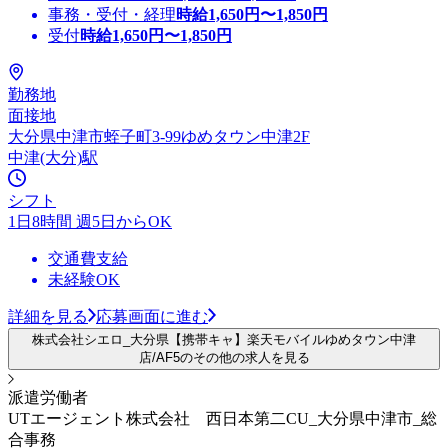
事務・受付・経理
時給
1,650
円〜
1,850
円
受付
時給
1,650
円〜
1,850
円
勤務地
面接地
大分県中津市蛭子町3-99ゆめタウン中津2F
中津(大分)駅
シフト
1日8時間 週5日からOK
交通費支給
未経験OK
詳細を見る
応募画面に進む
株式会社シエロ_大分県【携帯キャ】楽天モバイルゆめタウン中津
店/AF5のその他の求人を見る
派遣労働者
UTエージェント株式会社 西日本第二CU_大分県中津市_総
合事務