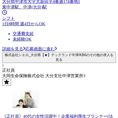
大分県中津市大字大新田字4番通174番地1
東中津駅、中津(大分)駅
シフト
1日8時間 週4日からOK
交通費支給
未経験OK
詳細を見る
応募画面に進む
株式会社シエロ_大分県【★】テックランド中津/KB6のその他の求人を
見る
正社員
大同生命保険株式会社 大分支社中津営業所3
《正社員》40代の女性活躍中！企業福利厚生プランナー(法