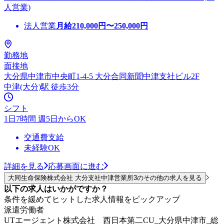
人営業)
法人営業
月給
210,000
円〜
250,000
円
勤務地
面接地
大分県中津市中央町1-4-5 大分合同新聞中津支社ビル2F
中津(大分)駅 徒歩3分
シフト
1日7時間 週5日からOK
交通費支給
未経験OK
詳細を見る
応募画面に進む
大同生命保険株式会社 大分支社中津営業所3のその他の求人を見る
以下の求人はいかがですか？
条件を緩めてヒットした求人情報をピックアップ
派遣労働者
UTエージェント株式会社 西日本第二CU_大分県中津市_総