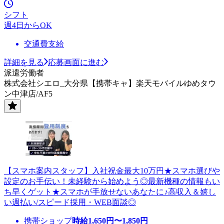
シフト
週4日からOK
交通費支給
詳細を見る
応募画面に進む
派遣労働者
株式会社シエロ_大分県【携帯キャ】楽天モバイルゆめタウ
ン中津店/AF5
【スマホ案内スタッフ】入社祝金最大10万円★スマホ選びや
設定のお手伝い！未経験から始めよう◎最新機種の情報もい
ち早くゲット★スマホが手放せないあなたに♪高収入＆嬉し
い週払い/スピード採用・WEB面談◎
携帯ショップ
時給
1,650
円〜
1,850
円