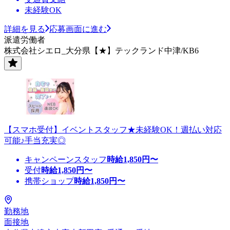
未経験OK
詳細を見る
応募画面に進む
派遣労働者
株式会社シエロ_大分県【★】テックランド中津/KB6
【スマホ受付】イベントスタッフ★未経験OK！週払い対応
可能♪手当充実◎
キャンペーンスタッフ
時給
1,850
円〜
受付
時給
1,850
円〜
携帯ショップ
時給
1,850
円〜
勤務地
面接地