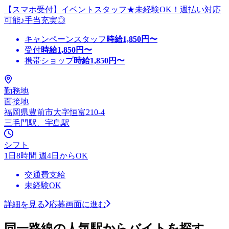
【スマホ受付】イベントスタッフ★未経験OK！週払い対応
可能♪手当充実◎
キャンペーンスタッフ
時給
1,850
円〜
受付
時給
1,850
円〜
携帯ショップ
時給
1,850
円〜
勤務地
面接地
福岡県豊前市大字恒富210-4
三毛門駅、宇島駅
シフト
1日8時間 週4日からOK
交通費支給
未経験OK
詳細を見る
応募画面に進む
同一路線の人気駅からバイトを探す