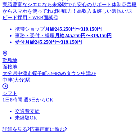
実績豊富なシエロなら未経験でも安心のサポート体制◎普段
からスマホを使ってれば即戦力！高収入＆嬉しい週払い/ス
ピード採用・WEB面談◎
携帯ショップ
月給
245,250
円〜
319,150
円
事務・受付・経理
月給
245,250
円〜
319,150
円
受付
月給
245,250
円〜
319,150
円
勤務地
面接地
大分県中津市蛭子町3-99ゆめタウン中津2F
中津(大分)駅
シフト
1日8時間 週5日からOK
交通費支給
未経験OK
詳細を見る
応募画面に進む