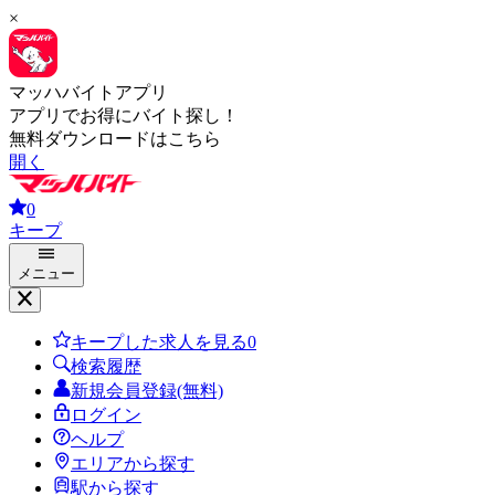
×
マッハバイトアプリ
アプリでお得にバイト探し！
無料ダウンロードはこちら
開く
0
キープ
メニュー
キープした求人を見る
0
検索履歴
新規会員登録(無料)
ログイン
ヘルプ
エリアから探す
駅から探す