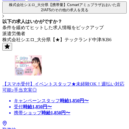
株式会社シエロ_大分県【携帯量】Csmartアミュプラザおおいた店
2/AF5のその他の求人を見る
以下の求人はいかがですか？
条件を緩めてヒットした求人情報をピックアップ
派遣労働者
株式会社シエロ_大分県【★】テックランド中津/KB6
【スマホ受付】イベントスタッフ★未経験OK！週払い対応
可能♪手当充実◎
キャンペーンスタッフ
時給
1,850
円〜
受付
時給
1,850
円〜
携帯ショップ
時給
1,850
円〜