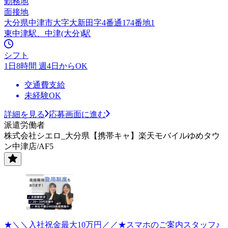
勤務地
面接地
大分県中津市大字大新田字4番通174番地1
東中津駅、中津(大分)駅
シフト
1日8時間 週4日からOK
交通費支給
未経験OK
詳細を見る
応募画面に進む
派遣労働者
株式会社シエロ_大分県【携帯キャ】楽天モバイルゆめタウ
ン中津店/AF5
★＼＼入社祝金最大10万円／／★スマホのご案内スタッフ♪