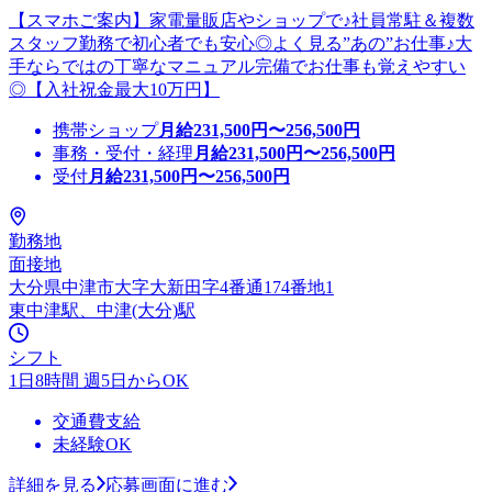
【スマホご案内】家電量販店やショップで♪社員常駐＆複数
スタッフ勤務で初心者でも安心◎よく見る”あの”お仕事♪大
手ならではの丁寧なマニュアル完備でお仕事も覚えやすい
◎【入社祝金最大10万円】
携帯ショップ
月給
231,500
円〜
256,500
円
事務・受付・経理
月給
231,500
円〜
256,500
円
受付
月給
231,500
円〜
256,500
円
勤務地
面接地
大分県中津市大字大新田字4番通174番地1
東中津駅、中津(大分)駅
シフト
1日8時間 週5日からOK
交通費支給
未経験OK
詳細を見る
応募画面に進む