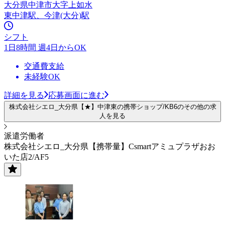
大分県中津市大字上如水
東中津駅、今津(大分)駅
シフト
1日8時間 週4日からOK
交通費支給
未経験OK
詳細を見る
応募画面に進む
株式会社シエロ_大分県【★】中津東の携帯ショップ/KB6のその他の求
人を見る
派遣労働者
株式会社シエロ_大分県【携帯量】Csmartアミュプラザおお
いた店2/AF5