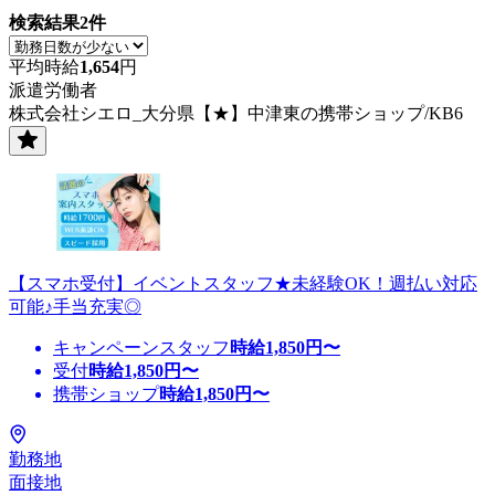
検索結果
2
件
平均時給
1,654
円
派遣労働者
株式会社シエロ_大分県【★】中津東の携帯ショップ/KB6
【スマホ受付】イベントスタッフ★未経験OK！週払い対応
可能♪手当充実◎
キャンペーンスタッフ
時給
1,850
円〜
受付
時給
1,850
円〜
携帯ショップ
時給
1,850
円〜
勤務地
面接地