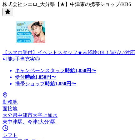
株式会社シエロ_大分県【★】中津東の携帯ショップ/KB6
【スマホ受付】イベントスタッフ★未経験OK！週払い対応
可能♪手当充実◎
キャンペーンスタッフ
時給
1,850
円〜
受付
時給
1,850
円〜
携帯ショップ
時給
1,850
円〜
勤務地
面接地
大分県中津市大字上如水
東中津駅、今津(大分)駅
シフト