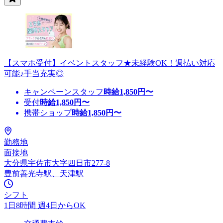
【スマホ受付】イベントスタッフ★未経験OK！週払い対応
可能♪手当充実◎
キャンペーンスタッフ
時給
1,850
円〜
受付
時給
1,850
円〜
携帯ショップ
時給
1,850
円〜
勤務地
面接地
大分県宇佐市大字四日市277-8
豊前善光寺駅、天津駅
シフト
1日8時間 週4日からOK