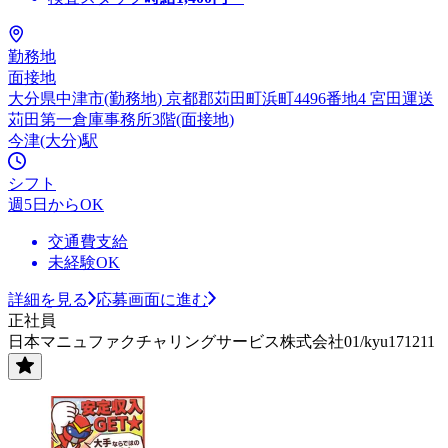
勤務地
面接地
大分県中津市(勤務地) 京都郡苅田町浜町4496番地4 宮田運送
苅田第一倉庫事務所3階(面接地)
今津(大分)駅
シフト
週5日からOK
交通費支給
未経験OK
詳細を見る
応募画面に進む
正社員
日本マニュファクチャリングサービス株式会社01/kyu171211