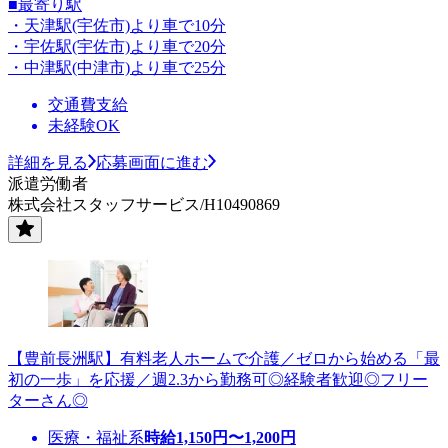
■最寄り駅
・天津駅(宇佐市)より車で10分
・宇佐駅(宇佐市)より車で20分
・中津駅(中津市)より車で25分
交通費支給
未経験OK
詳細を見る
応募画面に進む
派遣労働者
株式会社スタッフサービス/H10490869
【豊前長洲駅】有料老人ホームで介護／ゼロから始める「最
初の一歩」を応援／週2.3から勤務可◎経験者歓迎◎フリー
ターさん◎
医療・福祉系
時給
1,150
円〜
1,200
円