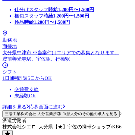
仕分けスタッフ
時給
1,200
円〜
1,500
円
梱包スタッフ
時給
1,200
円〜
1,500
円
検品
時給
1,200
円〜
1,500
円
勤務地
面接地
大分県中津市 ※当案件はエリアでの募集となります。
豊前善光寺駅、宇佐駅、行橋駅
シフト
1日8時間 週5日からOK
交通費支給
未経験OK
詳細を見る
応募画面に進む
三陽工業株式会社 大分営業所③_1/派大分のその他の求人を見る
派遣労働者
株式会社シエロ_大分県【★】宇佐の携帯ショップ/KB6