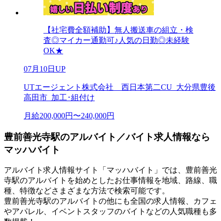
【社宅費全額補助】無人搬送車の組立・検
査◎マイカー通勤可♪人気の日勤◎未経験
OK★
07月10日UP
UTエージェント株式会社 西日本第二CU_大分県豊後
高田市_加工･組付け
月給200,000円〜240,000円
豊前善光寺駅のアルバイト／バイト求人情報なら
マッハバイト
アルバイト求人情報サイト「マッハバイト」では、豊前善光
寺駅のアルバイトを始めとしたお仕事情報を地域、路線、職
種、特徴などさまざまな方法で検索可能です。
豊前善光寺駅のアルバイトの他にも全国の求人情報、カフェ
やアパレル、イベントスタッフのバイトなどの人気職種も多