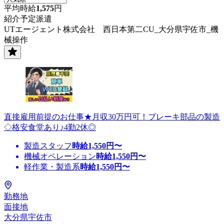
平均時給
1,575
円
紹介予定派遣
UTエージェント株式会社 西日本第二CU_大分県宇佐市_機
械操作
直接雇用前提のお仕事★月収30万円可！ブレーキ部品の製造
◇格安食堂あり♪4勤2休◎
製造スタッフ
時給
1,550
円〜
機械オペレーション
時給
1,550
円〜
軽作業・製造系
時給
1,550
円〜
勤務地
面接地
大分県宇佐市