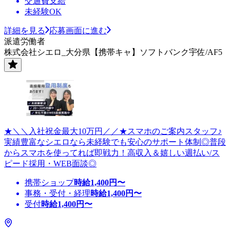
交通費支給
未経験OK
詳細を見る
応募画面に進む
派遣労働者
株式会社シエロ_大分県【携帯キャ】ソフトバンク宇佐/AF5
★＼＼入社祝金最大10万円／／★スマホのご案内スタッフ♪
実績豊富なシエロなら未経験でも安心のサポート体制◎普段
からスマホを使ってれば即戦力！高収入＆嬉しい週払い/ス
ピード採用・WEB面談◎
携帯ショップ
時給
1,400
円〜
事務・受付・経理
時給
1,400
円〜
受付
時給
1,400
円〜