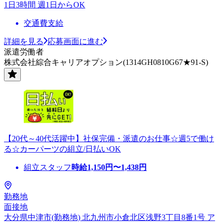
1日3時間 週1日からOK
交通費支給
詳細を見る
応募画面に進む
派遣労働者
株式会社綜合キャリアオプション(1314GH0810G67★91-S)
【20代～40代活躍中】社保完備・派遣のお仕事☆週5で働け
る☆カーパーツの組立/日払いOK
組立スタッフ
時給
1,150
円〜
1,438
円
勤務地
面接地
大分県中津市(勤務地) 北九州市小倉北区浅野3丁目8番1号 ア