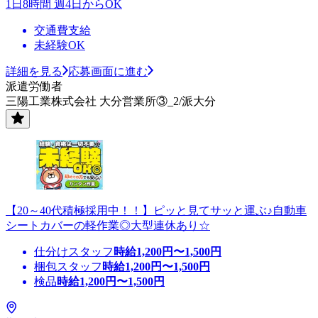
1日8時間 週4日からOK
交通費支給
未経験OK
詳細を見る
応募画面に進む
派遣労働者
三陽工業株式会社 大分営業所③_2/派大分
【20～40代積極採用中！！】ピッと見てサッと運ぶ♪自動車
シートカバーの軽作業◎大型連休あり☆
仕分けスタッフ
時給
1,200
円〜
1,500
円
梱包スタッフ
時給
1,200
円〜
1,500
円
検品
時給
1,200
円〜
1,500
円