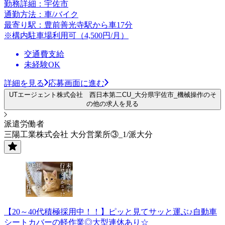
勤務詳細：宇佐市
通勤方法：車/バイク
最寄り駅：豊前善光寺駅から車17分
※構内駐車場利用可（4,500円/月）
交通費支給
未経験OK
詳細を見る
応募画面に進む
UTエージェント株式会社 西日本第二CU_大分県宇佐市_機械操作のそ
の他の求人を見る
派遣労働者
三陽工業株式会社 大分営業所③_1/派大分
【20～40代積極採用中！！】ピッと見てサッと運ぶ♪自動車
シートカバーの軽作業◎大型連休あり☆