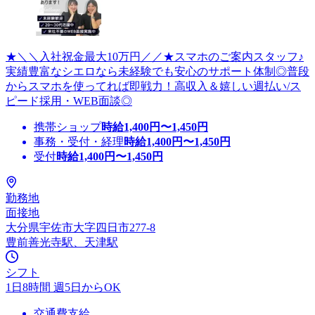
★＼＼入社祝金最大10万円／／★スマホのご案内スタッフ♪
実績豊富なシエロなら未経験でも安心のサポート体制◎普段
からスマホを使ってれば即戦力！高収入＆嬉しい週払い/ス
ピード採用・WEB面談◎
携帯ショップ
時給
1,400
円〜
1,450
円
事務・受付・経理
時給
1,400
円〜
1,450
円
受付
時給
1,400
円〜
1,450
円
勤務地
面接地
大分県宇佐市大字四日市277-8
豊前善光寺駅、天津駅
シフト
1日8時間 週5日からOK
交通費支給