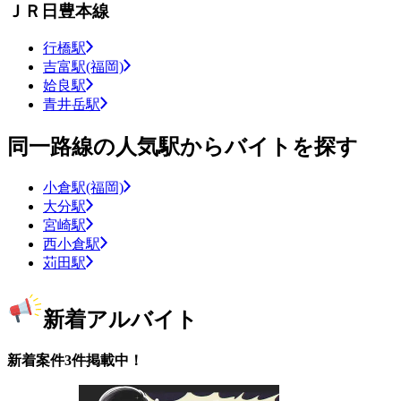
ＪＲ日豊本線
行橋駅
吉富駅(福岡)
姶良駅
青井岳駅
同一路線の人気駅からバイトを探す
小倉駅(福岡)
大分駅
宮崎駅
西小倉駅
苅田駅
新着アルバイト
新着案件3件掲載中！