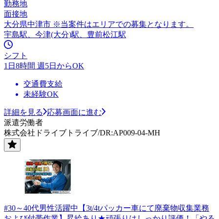
勤務地
面接地
大分県中津市 ※当案件はエリアでの募集となります。
宇島駅、今津(大分)駅、豊前松江駅
シフト
1日8時間 週5日からOK
交通費支給
未経験OK
詳細を見る
応募画面に進む
派遣労働者
株式会社ドライブトライブ/DR:AP009-04-MH
#30～40代男性活躍中【3t/4tパッカー車にて廃棄物収集業務
および付帯作業】昇給あり★頑張りはしっかり評価！「やる