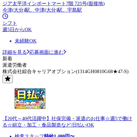
ジア太平洋インポートマート7階 725号(面接地)
今津(大分)駅、中津(大分)駅、宇島駅
シフト
週5日からOK
未経験OK
詳細を見る
応募画面に進む
新着
派遣労働者
株式会社綜合キャリアオプション(1314GH0810G68★47-S)
【20代～40代活躍中】社保完備・派遣のお仕事☆週5で働け
る☆組立・加工・食品製造など/日払いOK
検査スタッフ
時給
1,400
円〜