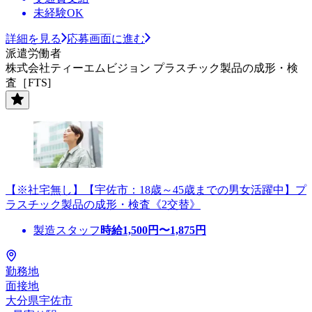
未経験OK
詳細を見る
応募画面に進む
派遣労働者
株式会社ティーエムビジョン プラスチック製品の成形・検
査［FTS]
【※社宅無し】【宇佐市：18歳～45歳までの男女活躍中】プ
ラスチック製品の成形・検査《2交替》
製造スタッフ
時給
1,500
円〜
1,875
円
勤務地
面接地
大分県宇佐市