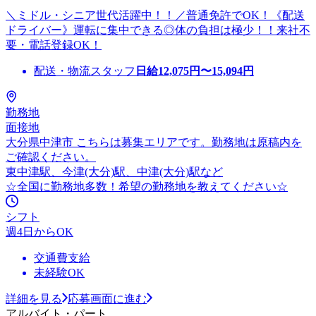
＼ミドル・シニア世代活躍中！！／普通免許でOK！《配送
ドライバー》運転に集中できる◎体の負担は極少！！来社不
要・電話登録OK！
配送・物流スタッフ
日給
12,075
円〜
15,094
円
勤務地
面接地
大分県中津市 こちらは募集エリアです。勤務地は原稿内を
ご確認ください。
東中津駅、今津(大分)駅、中津(大分)駅など
☆全国に勤務地多数！希望の勤務地を教えてください☆
シフト
週4日からOK
交通費支給
未経験OK
詳細を見る
応募画面に進む
アルバイト・パート