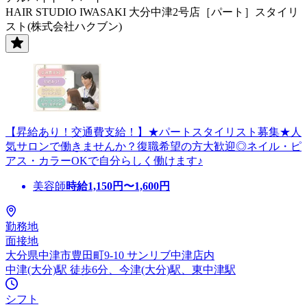
HAIR STUDIO IWASAKI 大分中津2号店［パート］スタイリ
スト(株式会社ハクブン)
【昇給あり！交通費支給！】★パートスタイリスト募集★人
気サロンで働きませんか？復職希望の方大歓迎◎ネイル・ピ
アス・カラーOKで自分らしく働けます♪
美容師
時給
1,150
円〜
1,600
円
勤務地
面接地
大分県中津市豊田町9-10 サンリブ中津店内
中津(大分)駅 徒歩6分、今津(大分)駅、東中津駅
シフト