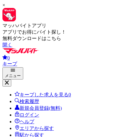
×
マッハバイトアプリ
アプリでお得にバイト探し！
無料ダウンロードはこちら
開く
0
キープ
メニュー
キープした求人を見る
0
検索履歴
新規会員登録(無料)
ログイン
ヘルプ
エリアから探す
駅から探す