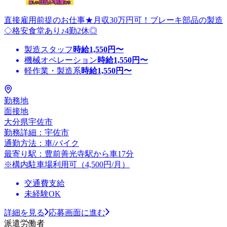
直接雇用前提のお仕事★月収30万円可！ブレーキ部品の製造
◇格安食堂あり♪4勤2休◎
製造スタッフ
時給
1,550
円〜
機械オペレーション
時給
1,550
円〜
軽作業・製造系
時給
1,550
円〜
勤務地
面接地
大分県宇佐市
勤務詳細：宇佐市
通勤方法：車/バイク
最寄り駅：豊前善光寺駅から車17分
※構内駐車場利用可（4,500円/月）
交通費支給
未経験OK
詳細を見る
応募画面に進む
派遣労働者