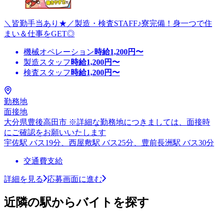
＼皆勤手当あり★／製造・検査STAFF♪寮完備！身一つで住
まい＆仕事をGET◎
機械オペレーション
時給
1,200
円〜
製造スタッフ
時給
1,200
円〜
検査スタッフ
時給
1,200
円〜
勤務地
面接地
大分県豊後高田市 ※詳細な勤務地につきましては、面接時
にご確認をお願いいたします
宇佐駅 バス19分、西屋敷駅 バス25分、豊前長洲駅 バス30分
交通費支給
詳細を見る
応募画面に進む
近隣の駅からバイトを探す