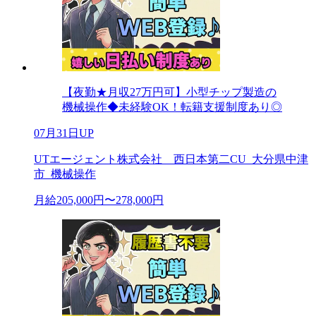
【夜勤★月収27万円可】小型チップ製造の
機械操作◆未経験OK！転籍支援制度あり◎
07月31日UP
UTエージェント株式会社 西日本第二CU_大分県中津
市_機械操作
月給205,000円〜278,000円