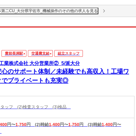
本第二CU_大分県宇佐市_機械操作のその他の求人を見る
豊前長洲駅
交通費支給
組立スタッフ
工業株式会社 大分営業所②_5/派大分
安心のサポート体制／未経験でも高収入！工場ワ
クでプライベートも充実◎
スタッフ (2)検査スタッフ (3)検品
,400
円〜
1,750
円
(2)時給
1,400
円〜
1,750
円
(3)時給
1,400
円〜