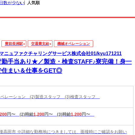
日数が少ない
人気順
豊前長洲駅
交通費支給
機械オペレーション
マニュファクチャリングサービス株式会社01/kyu171211
皆勤手当あり★／製造・検査STAFF♪寮完備！身一
で住まい＆仕事をGET◎
械オペレーション (2)製造スタッフ (3)検査スタッフ
,200
円〜
(2)時給
1,200
円〜
(3)時給
1,200
円〜
後高田市 ※詳細な勤務地につきましては、面接時にご確認をお願い