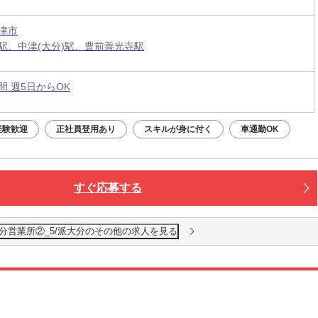
津市
駅、中津(大分)駅、豊前善光寺駅
時間 週5日からOK
経験歓迎
正社員登用あり
スキルが身に付く
車通勤OK
すぐ応募する
分営業所②_5/派大分のその他の求人を見る