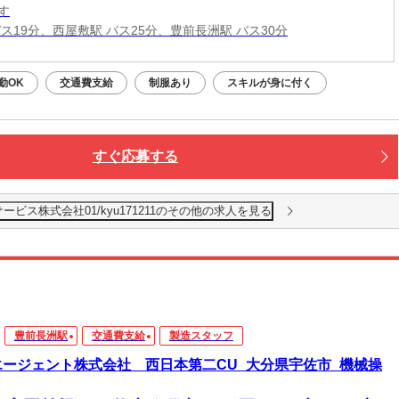
す
バス19分、西屋敷駅 バス25分、豊前長洲駅 バス30分
勤OK
交通費支給
制服あり
スキルが身に付く
すぐ応募する
ビス株式会社01/kyu171211のその他の求人を見る
豊前長洲駅
交通費支給
製造スタッフ
エージェント株式会社 西日本第二CU_大分県宇佐市_機械操