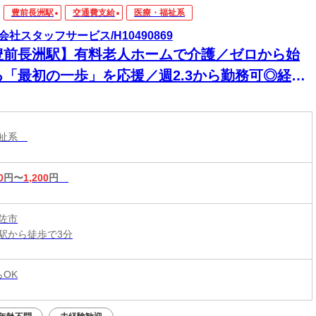
豊前長洲駅
交通費支給
医療・福祉系
会社スタッフサービス/H10490869
豊前長洲駅】有料老人ホームで介護／ゼロから始
る「最初の一歩」を応援／週2.3から勤務可◎経験
歓迎◎フリーターさん◎
福祉系
0
円〜
1,200
円
佐市
駅から徒歩で3分
らOK