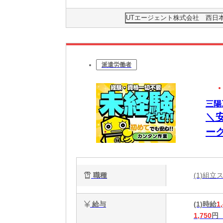
UTエージェント株式会社 西日
派遣労働者
三陽
＼
ー
職種
(1)組立
給与
(1)時給
1
1,750
円