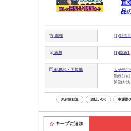
直
品
職種
(1)製
給与
(1)時給
1
勤務地・面接地
大分県宇
勤務詳細
通勤方法
最寄り駅
※構内駐車
未経験歓迎
週払いOK
車通勤O
キープに追加