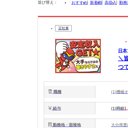
並び替え：
おすすめ
新着順
高収入
勤務
正社員
日本
＼
つ
職種
(1)機
給与
(1)時給
1
勤務地・面接地
大分県豊