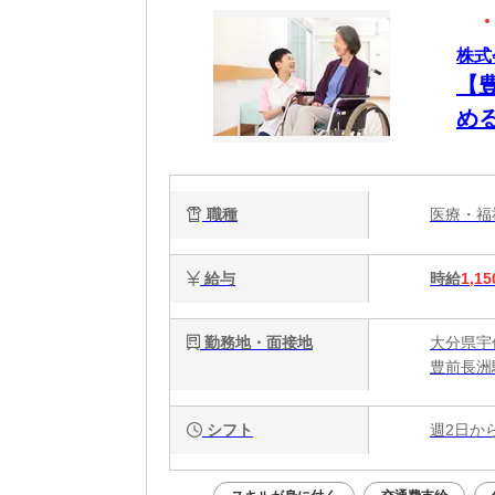
株式
【
め
者
職種
医療・
給与
時給
1,15
勤務地・面接地
大分県宇
豊前長洲
シフト
週2日か