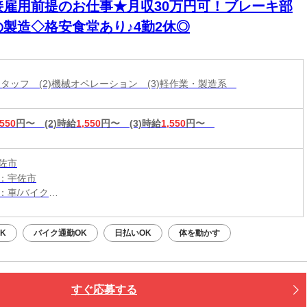
接雇用前提のお仕事★月収30万円可！ブレーキ部
の製造◇格安食堂あり♪4勤2休◎
造スタッフ (2)機械オペレーション (3)軽作業・製造系
,550
円〜
(2)時給
1,550
円〜
(3)時給
1,550
円〜
佐市
：宇佐市
：車/バイク
：豊前善光寺駅から車17分
場利用可（4,500円/月）
K
バイク通勤OK
日払いOK
体を動かす
すぐ応募する