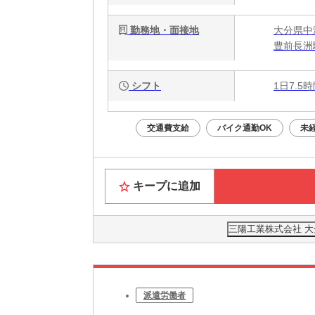
勤務地・面接地
大分県中
豊前長洲
シフト
1日7.5
交通費支給
バイク通勤OK
未
キープに追加
三陽工業株式会社 大
派遣労働者