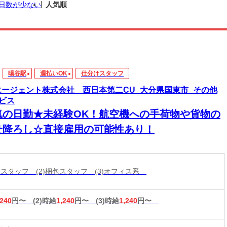
日数が少ない
人気順
暘谷駅
週払いOK
仕分けスタッフ
エージェント株式会社 西日本第二CU_大分県国東市_その他
ビス
気の日勤★未経験OK！航空機への手荷物や貨物の
せ降ろし☆直接雇用の可能性あり！
分けスタッフ (2)梱包スタッフ (3)オフィス系
,240
円〜
(2)時給
1,240
円〜
(3)時給
1,240
円〜