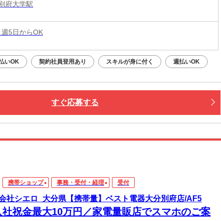
別府大学駅
 週5日からOK
払いOK
契約社員登用あり
スキルが身に付く
週払いOK
すぐ応募する
携帯ショップ
事務・受付・経理
受付
会社シエロ_大分県【携帯量】ベスト電器大分別府店/AF5
入社祝金最大10万円／家電量販店でスマホのご案