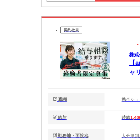
契約社員
株式会
【
ャ
職種
携帯シ
給与
時給
1,40
勤務地・面接地
大分県別