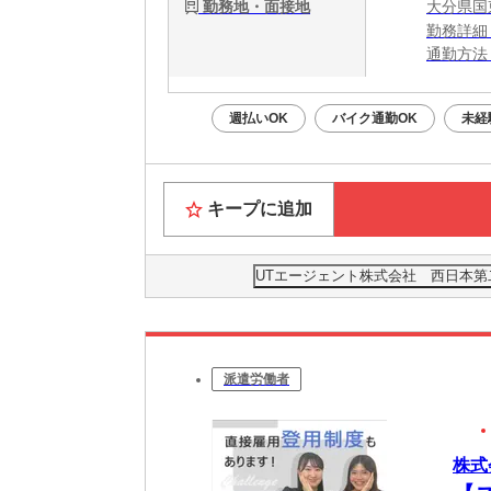
勤務地・面接地
大分県国
勤務詳細
通勤方法：
最寄り駅
※構内の
週払いOK
バイク通勤OK
未経
キープに追加
UTエージェント株式会社 西日本第
派遣労働者
株式