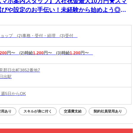
スマホ案内スタッフ】入社祝金最大10万円★スマ
選びや設定のお手伝い！未経験から始めよう◎最
機種の情報もいち早くゲット★スマホが手放せな
あなたに♪高収入＆嬉しい週払い/スピード採用・
帯ショップ (2)事務・受付・経理 (3)受付
EB面談◎
,200
円〜
(2)時給
1,200
円〜
(3)時給
1,200
円〜
見郡日出町3852番地7
日出駅
 週5日からOK
登用あり
スキルが身に付く
交通費支給
契約社員登用あり