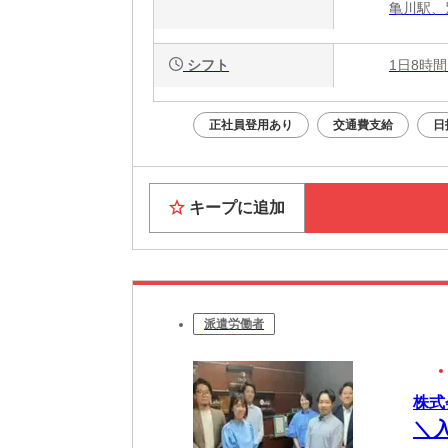
亀川駅、
シフト
1日8時間
正社員登用あり
交通費支給
日
キープに追加
派遣労働者
株式
＼