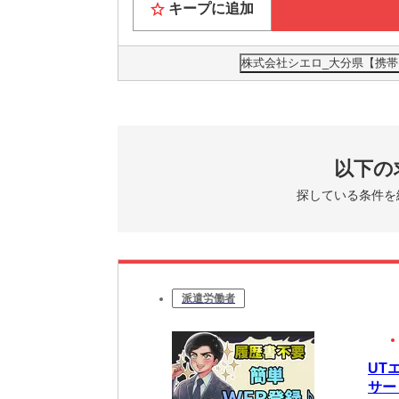
キープに追加
株式会社シエロ_大分県【携帯キ
以下の
探している条件を
派遣労働者
UT
サー