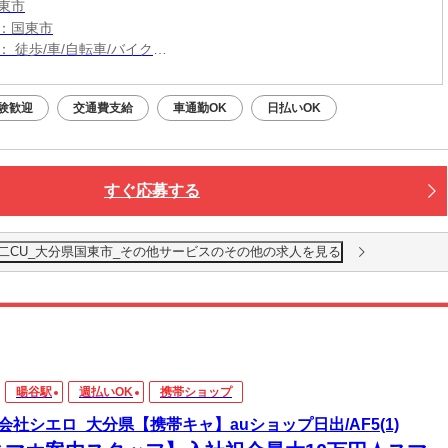
東市
：国東市
 徒歩/車/自転車/バイク
： 杵築駅から車26分
（無料）駐車場利用OK
験歓迎
交通費支給
車通勤OK
日払いOK
すぐ応募する
二CU_大分県国東市_その他サービスのその他の求人を見る
暘谷駅
週払いOK
携帯ショップ
会社シエロ_大分県【携帯キャ】auショップ日出/AF5(1)