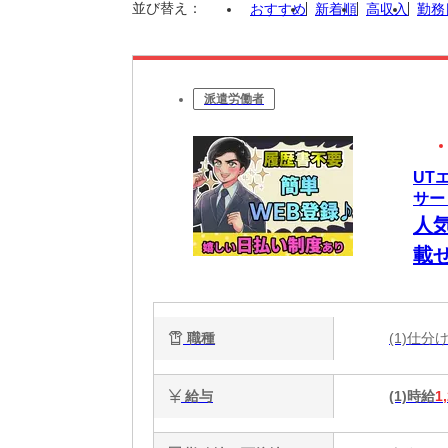
並び替え：
おすすめ
新着順
高収入
勤務
派遣労働者
UT
サー
人
載
職種
(1)仕
給与
(1)時給
1