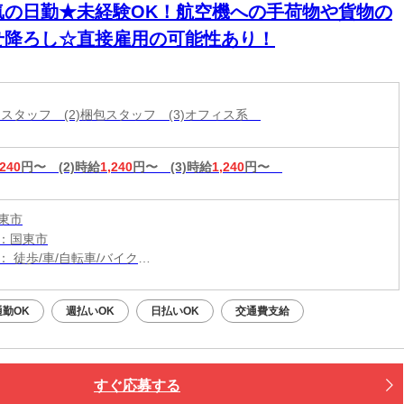
気の日勤★未経験OK！航空機への手荷物や貨物の
せ降ろし☆直接雇用の可能性あり！
分けスタッフ (2)梱包スタッフ (3)オフィス系
,240
円〜
(2)時給
1,240
円〜
(3)時給
1,240
円〜
東市
：国東市
 徒歩/車/自転車/バイク
： 杵築駅から車26分
（無料）駐車場利用OK
勤OK
週払いOK
日払いOK
交通費支給
すぐ応募する