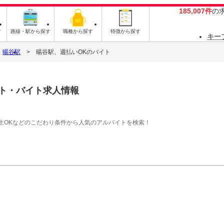
185,007件
の
す
路線・駅から探す
職種から探す
特徴から探す
キー
暘谷駅
暘谷駅、週払いOKのバイト
ト・バイト求人情報
生OKなどのこだわり条件から人気のアルバイトを検索！