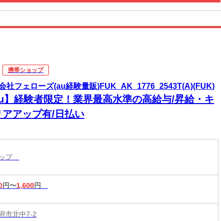
携帯ショップ
社フェローズ(au経験量販)FUK_AK_1776_2543T(A)(FUK)
au】経験者限定！業界最高水準の高給与/昇給・キ
リアアップ有/日払い
ョップ
0
円〜
1,600
円
府市北中7-2