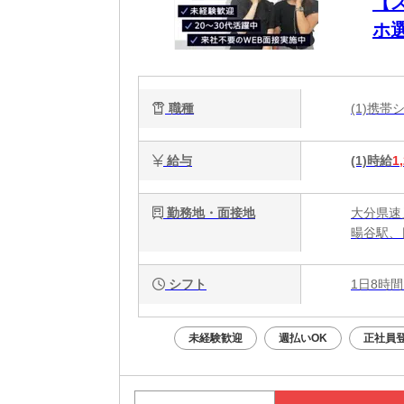
【
ホ
新
い
職種
(1)携
W
給与
(1)時給
1
勤務地・面接地
大分県速
暘谷駅、
シフト
1日8時間
未経験歓迎
週払いOK
正社員