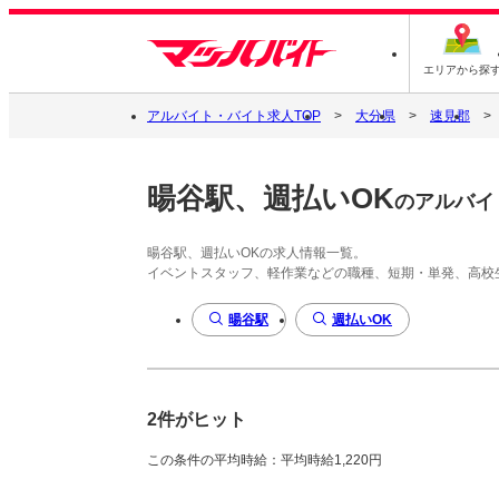
エリアから探
アルバイト・バイト求人TOP
大分県
速見郡
暘谷駅、週払いOK
のアルバイ
暘谷駅、週払いOKの求人情報一覧。
イベントスタッフ、軽作業などの職種、短期・単発、高校
暘谷駅
週払いOK
2件がヒット
この条件の平均時給：平均時給1,220円