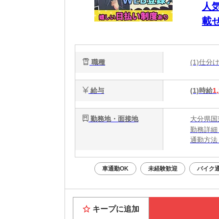
人
載
職種
(1)仕
給与
(1)時給
1
勤務地・面接地
大分県国
勤務詳細
通勤方法：
最寄り駅
※構内の
車通勤OK
未経験歓迎
バイク通
キープに追加