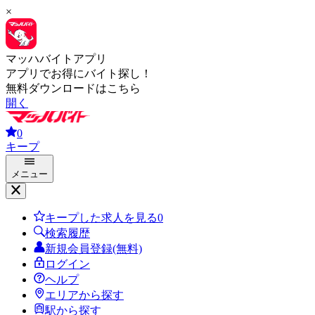
×
マッハバイトアプリ
アプリでお得にバイト探し！
無料ダウンロードはこちら
開く
0
キープ
メニュー
キープした求人を見る
0
検索履歴
新規会員登録(無料)
ログイン
ヘルプ
エリアから探す
駅から探す