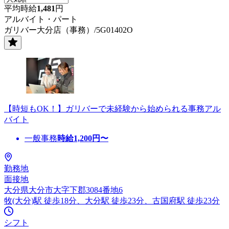
平均時給
1,481
円
アルバイト・パート
ガリバー大分店（事務）/5G01402O
【時短もOK！】ガリバーで未経験から始められる事務アル
バイト
一般事務
時給
1,200
円〜
勤務地
面接地
大分県大分市大字下郡3084番地6
牧(大分)駅 徒歩18分、大分駅 徒歩23分、古国府駅 徒歩23分
シフト