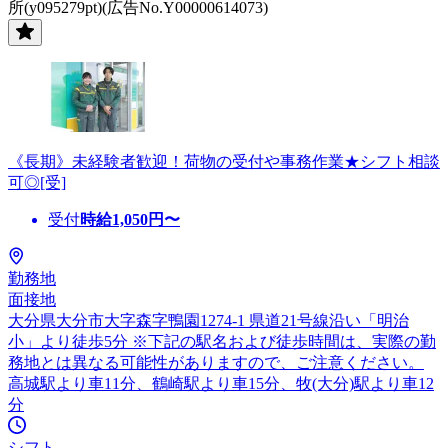
所(y095279pt)(広告No.Y00000614073)
《長期》未経験者歓迎！荷物の受付や事務作業★シフト相談
可◎[受]
受付
時給
1,050
円〜
勤務地
面接地
大分県大分市大字森字鴨園1274-1 県道21号線沿い「明治
小」より徒歩5分 ※下記の駅名および徒歩時間は、実際の勤
務地とは異なる可能性がありますので、ご注意ください。
高城駅より車11分、鶴崎駅より車15分、牧(大分)駅より車12
分
シフト