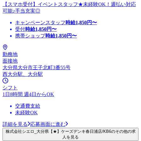
【スマホ受付】イベントスタッフ★未経験OK！週払い対応
可能♪手当充実◎
キャンペーンスタッフ
時給
1,850
円〜
受付
時給
1,850
円〜
携帯ショップ
時給
1,850
円〜
勤務地
面接地
大分県大分市王子北町3番55号
西大分駅、大分駅
シフト
1日8時間 週4日からOK
交通費支給
未経験OK
詳細を見る
応募画面に進む
株式会社シエロ_大分県【★】ケーズデンキ春日浦店/KB6のその他の求
人を見る