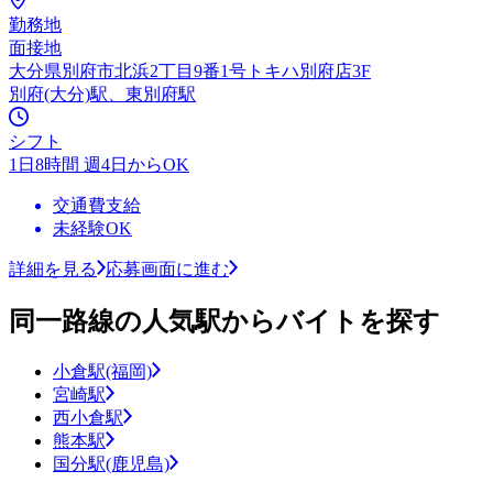
勤務地
面接地
大分県別府市北浜2丁目9番1号トキハ別府店3F
別府(大分)駅、東別府駅
シフト
1日8時間 週4日からOK
交通費支給
未経験OK
詳細を見る
応募画面に進む
同一路線の人気駅からバイトを探す
小倉駅(福岡)
宮崎駅
西小倉駅
熊本駅
国分駅(鹿児島)