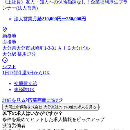
《正社員》友人・知人への保険勧誘なし！企業福利厚生プラ
ンナー(法人営業)
法人営業
月給
210,000
円〜
250,000
円
勤務地
面接地
大分県大分市城崎町1-3-31 ＡＩＧ大分ビル
大分駅 徒歩17分
シフト
1日7時間 週5日からOK
交通費支給
未経験OK
詳細を見る
応募画面に進む
大同生命保険株式会社 大分支社のその他の求人を見る
以下の求人はいかがですか？
条件を緩めてヒットした求人情報をピックアップ
派遣労働者