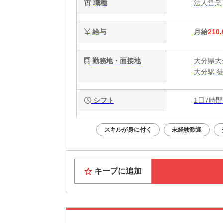
職種
法人営
給与
月給
210,
勤務地・面接地
大分県大分
大分駅 徒
シフト
1日7時間
スキルが身に付く
未経験歓迎
キープに追加