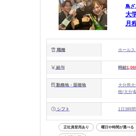
鳥ざ
大
月
職種
ホール
給与
時給
1,06
勤務地・面接地
大分県大分
牧(大分)
シフト
1日3時間
正社員登用あり
曜日や時間が選べる