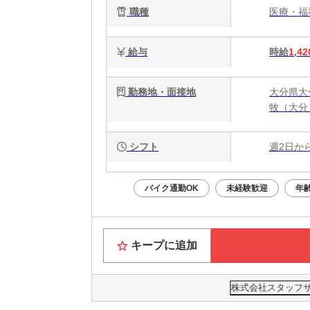
職種
医療・
給与
時給
1,42
勤務地・面接地
大分県大
牧（大分
シフト
週2日か
バイク通勤OK
未経験歓迎
年
キープに追加
株式会社スタッフサー