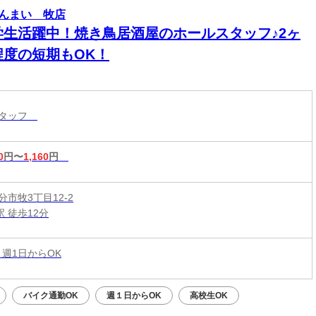
んまい 牧店
学生活躍中！焼き鳥居酒屋のホールスタッフ♪2ヶ
程度の短期もOK！
スタッフ
0
円〜
1,160
円
市牧3丁目12-2
駅 徒歩12分
 週1日からOK
バイク通勤OK
週１日からOK
高校生OK