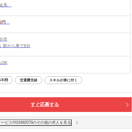
福祉系
0
円
分市
）駅から車で8分
らOK
齢不問
交通費支給
スキルが身に付く
すぐ応募する
ビス/H10492079のその他の求人を見る