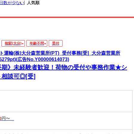
日数が少ない
人気順
牧駅(大分)
年齢不問
受付
ト運輸(株)大分森営業所(PT)_受付事務[受]_大分森営業所
95279pt)(広告No.Y00000614073)
長期》未経験者歓迎！荷物の受付や事務作業★シ
相談可◎[受]
0
円〜