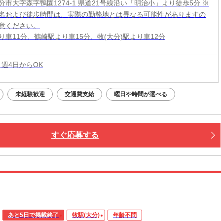
分市大字森字鴨園1274-1 県道21号線沿い「明治小」より徒歩5分 ※
名および徒歩時間は、実際の勤務地とは異なる可能性がありますの
意ください。
り車11分、鶴崎駅より車15分、牧(大分)駅より車12分
 週4日からOK
未経験歓迎
交通費支給
曜日や時間が選べる
すぐ応募する
あと5日で掲載終了
牧駅(大分)
年齢不問