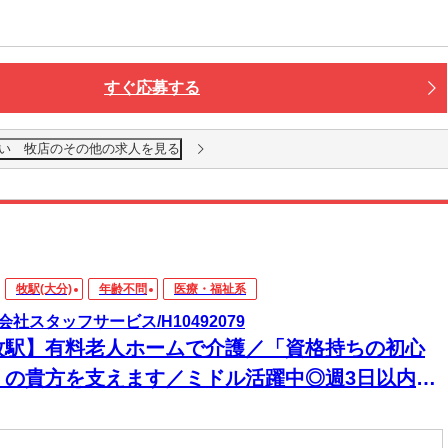
すぐ応募する
い 牧店のその他の求人を見る
牧駅(大分)
年齢不問
医療・福祉系
会社スタッフサービス/H10492079
牧駅】有料老人ホームで介護／「資格持ちの初心
」の貴方を支えます／ミドル活躍中◎週3日以内勤
可◎週2.3から勤務可◎