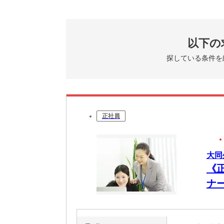
以下の
探している条件を
正社員
大同
《
ナー