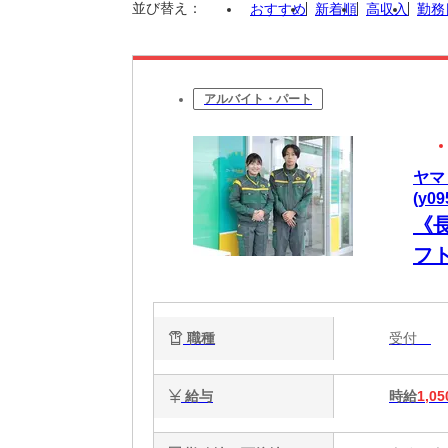
並び替え：
おすすめ
新着順
高収入
勤務
アルバイト・パート
ヤマ
(y0
《
フト
職種
受付
給与
時給
1,05