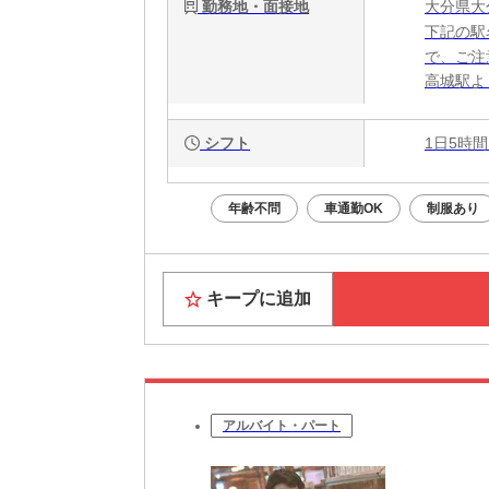
勤務地・面接地
大分県大
下記の駅
で、ご注
高城駅よ
シフト
1日5時間
年齢不問
車通勤OK
制服あり
キープに追加
アルバイト・パート