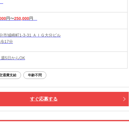
業
000
円〜
250,000
円
市城崎町1-3-31 ＡＩＧ大分ビル
歩17分
 週5日からOK
交通費支給
年齢不問
すぐ応募する