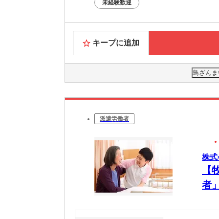
未経験歓迎
キープに追加
鳥ざんま
派遣労働者
株式
【
者
務