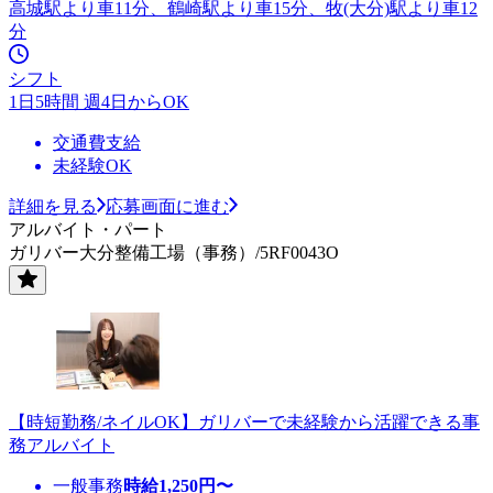
高城駅より車11分、鶴崎駅より車15分、牧(大分)駅より車12
分
シフト
1日5時間 週4日からOK
交通費支給
未経験OK
詳細を見る
応募画面に進む
アルバイト・パート
ガリバー大分整備工場（事務）/5RF0043O
【時短勤務/ネイルOK】ガリバーで未経験から活躍できる事
務アルバイト
一般事務
時給
1,250
円〜