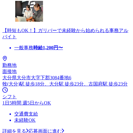
【時短もOK！】ガリバーで未経験から始められる事務アル
バイト
一般事務
時給
1,200
円〜
勤務地
面接地
大分県大分市大字下郡3084番地6
牧(大分)駅 徒歩18分、大分駅 徒歩23分、古国府駅 徒歩23分
シフト
1日5時間 週5日からOK
交通費支給
未経験OK
詳細を見る
応募画面に進む