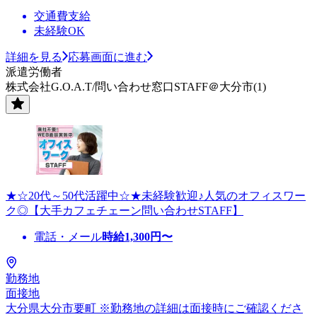
交通費支給
未経験OK
詳細を見る
応募画面に進む
派遣労働者
株式会社G.O.A.T/問い合わせ窓口STAFF＠大分市(1)
★☆20代～50代活躍中☆★未経験歓迎♪人気のオフィスワー
ク◎【大手カフェチェーン問い合わせSTAFF】
電話・メール
時給
1,300
円〜
勤務地
面接地
大分県大分市要町 ※勤務地の詳細は面接時にご確認くださ