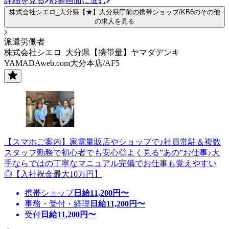
詳細を見る
応募画面に進む
株式会社シエロ_大分県【★】大分県庁前の携帯ショップ/KB6のその他
の求人を見る
派遣労働者
株式会社シエロ_大分県【携帯量】ヤマダデンキ
YAMADAweb.com大分本店/AF5
【スマホご案内】家電量販店やショップで♪社員常駐＆複数
スタッフ勤務で初心者でも安心◎よく見る”あの”お仕事♪大
手ならではの丁寧なマニュアル完備でお仕事も覚えやすい
◎【入社祝金最大10万円】
携帯ショップ
日給
11,200
円〜
事務・受付・経理
日給
11,200
円〜
受付
日給
11,200
円〜