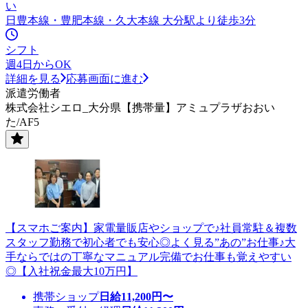
い
日豊本線・豊肥本線・久大本線 大分駅より徒歩3分
シフト
週4日からOK
詳細を見る
応募画面に進む
派遣労働者
株式会社シエロ_大分県【携帯量】アミュプラザおおい
た/AF5
【スマホご案内】家電量販店やショップで♪社員常駐＆複数
スタッフ勤務で初心者でも安心◎よく見る”あの”お仕事♪大
手ならではの丁寧なマニュアル完備でお仕事も覚えやすい
◎【入社祝金最大10万円】
携帯ショップ
日給
11,200
円〜