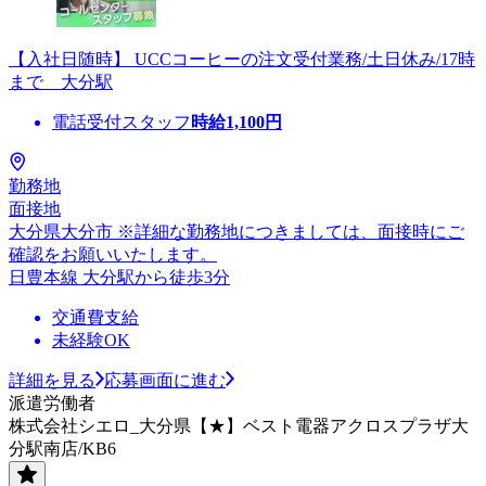
【入社日随時】 UCCコーヒーの注文受付業務/土日休み/17時
まで 大分駅
電話受付スタッフ
時給
1,100
円
勤務地
面接地
大分県大分市 ※詳細な勤務地につきましては、面接時にご
確認をお願いいたします。
日豊本線 大分駅から徒歩3分
交通費支給
未経験OK
詳細を見る
応募画面に進む
派遣労働者
株式会社シエロ_大分県【★】ベスト電器アクロスプラザ大
分駅南店/KB6