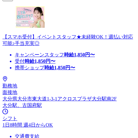
【スマホ受付】イベントスタッフ★未経験OK！週払い対応
可能♪手当充実◎
キャンペーンスタッフ
時給
1,850
円〜
受付
時給
1,850
円〜
携帯ショップ
時給
1,850
円〜
勤務地
面接地
大分県大分市東大道1-3-1アクロスプラザ大分駅南2F
大分駅、古国府駅
シフト
1日8時間 週4日からOK
交通費支給