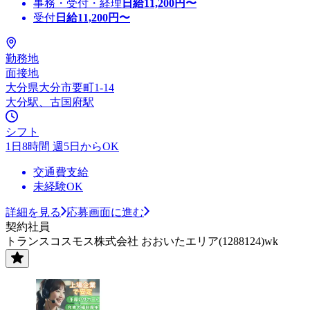
事務・受付・経理
日給
11,200
円〜
受付
日給
11,200
円〜
勤務地
面接地
大分県大分市要町1-14
大分駅、古国府駅
シフト
1日8時間 週5日からOK
交通費支給
未経験OK
詳細を見る
応募画面に進む
契約社員
トランスコスモス株式会社 おおいたエリア(1288124)wk