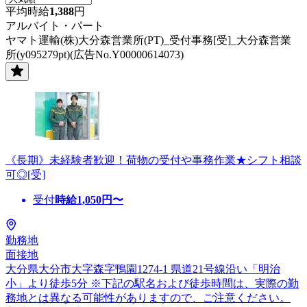
平均時給
1,388
円
アルバイト・パート
ヤマト運輸(株)大分森営業所(PT)_受付事務[受]_大分森営業
所(y095279pt)(広告No.Y00000614073)
《長期》未経験者歓迎！荷物の受付や事務作業★シフト相談
可◎[受]
受付
時給
1,050
円〜
勤務地
面接地
大分県大分市大字森字鴨園1274-1 県道21号線沿い「明治
小」より徒歩5分 ※下記の駅名および徒歩時間は、実際の勤
務地とは異なる可能性がありますので、ご注意ください。