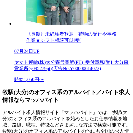
《長期》未経験者歓迎！荷物の受付や事務
作業★シフト相談可◎[受]
07月24日UP
ヤマト運輸(株)大分森営業所(PT)_受付事務[受]_大分森
営業所(y095279pt)(広告No.Y00000614073)
時給1,050円〜
牧駅(大分)のオフィス系のアルバイト／バイト求人
情報ならマッハバイト
アルバイト求人情報サイト「マッハバイト」では、牧駅(大
分)のオフィス系のアルバイトを始めとしたお仕事情報を地
域、路線、職種、特徴などさまざまな方法で検索可能です。
牧駅(大分)のオフィス系のアルバイトの他にも全国の求人情