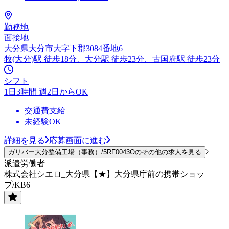
勤務地
面接地
大分県大分市大字下郡3084番地6
牧(大分)駅 徒歩18分、大分駅 徒歩23分、古国府駅 徒歩23分
シフト
1日3時間 週2日からOK
交通費支給
未経験OK
詳細を見る
応募画面に進む
ガリバー大分整備工場（事務）/5RF0043Oのその他の求人を見る
派遣労働者
株式会社シエロ_大分県【★】大分県庁前の携帯ショッ
プ/KB6