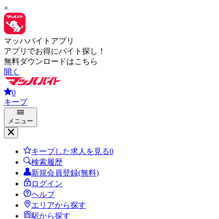
×
マッハバイトアプリ
アプリでお得にバイト探し！
無料ダウンロードはこちら
開く
0
キープ
メニュー
キープした求人を見る
0
検索履歴
新規会員登録(無料)
ログイン
ヘルプ
エリアから探す
駅から探す