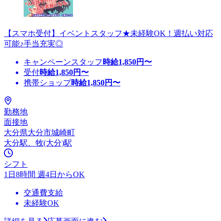
【スマホ受付】イベントスタッフ★未経験OK！週払い対応
可能♪手当充実◎
キャンペーンスタッフ
時給
1,850
円〜
受付
時給
1,850
円〜
携帯ショップ
時給
1,850
円〜
勤務地
面接地
大分県大分市城崎町
大分駅、牧(大分)駅
シフト
1日8時間 週4日からOK
交通費支給
未経験OK