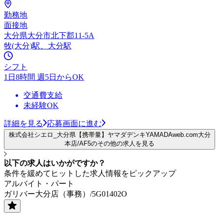
勤務地
面接地
大分県大分市北下郡11-5A
牧(大分)駅、大分駅
シフト
1日8時間 週5日からOK
交通費支給
未経験OK
詳細を見る
応募画面に進む
株式会社シエロ_大分県【携帯量】ヤマダデンキYAMADAweb.com大分
本店/AF5のその他の求人を見る
以下の求人はいかがですか？
条件を緩めてヒットした求人情報をピックアップ
アルバイト・パート
ガリバー大分店（事務）/5G01402O