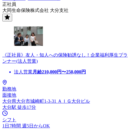
正社員
大同生命保険株式会社 大分支社
《正社員》友人・知人への保険勧誘なし！企業福利厚生プラ
ンナー(法人営業)
法人営業
月給
210,000
円〜
250,000
円
勤務地
面接地
大分県大分市城崎町1-3-31 ＡＩＧ大分ビル
大分駅 徒歩17分
シフト
1日7時間 週5日からOK