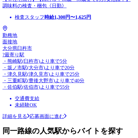
調味料の検査・梱包《日勤》
検査スタッフ
時給
1,300
円〜
1,625
円
勤務地
面接地
大分県臼杵市
?最寄り駅
・熊崎駅(臼杵市)より車で5分
・坂ノ市駅(大分市)より車で20分
・津久見駅(津久見市)より車で25分
・三重町駅(豊後大野市)より車で40分
・佐伯駅(佐伯市)より車で55分
交通費支給
未経験OK
詳細を見る
応募画面に進む
同一路線の人気駅からバイトを探す