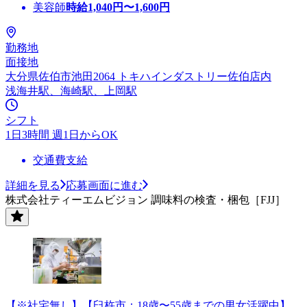
美容師
時給
1,040
円〜
1,600
円
勤務地
面接地
大分県佐伯市池田2064 トキハインダストリー佐伯店内
浅海井駅、海崎駅、上岡駅
シフト
1日3時間 週1日からOK
交通費支給
詳細を見る
応募画面に進む
株式会社ティーエムビジョン 調味料の検査・梱包［FJJ］
【※社宅無し】【臼杵市：18歳〜55歳までの男女活躍中】