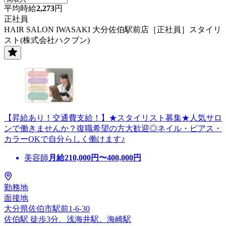
平均時給
2,273
円
正社員
HAIR SALON IWASAKI 大分佐伯駅前店［正社員］スタイリ
スト(株式会社ハクブン)
【昇給あり！交通費支給！】★スタイリスト募集★人気サロ
ンで働きませんか？復職希望の方大歓迎◎ネイル・ピアス・
カラーOKで自分らしく働けます♪
美容師
月給
210,000
円〜
400,000
円
勤務地
面接地
大分県佐伯市駅前1-6-30
佐伯駅 徒歩3分、浅海井駅、海崎駅