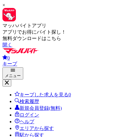
×
マッハバイトアプリ
アプリでお得にバイト探し！
無料ダウンロードはこちら
開く
0
キープ
メニュー
キープした求人を見る
0
検索履歴
新規会員登録(無料)
ログイン
ヘルプ
エリアから探す
駅から探す