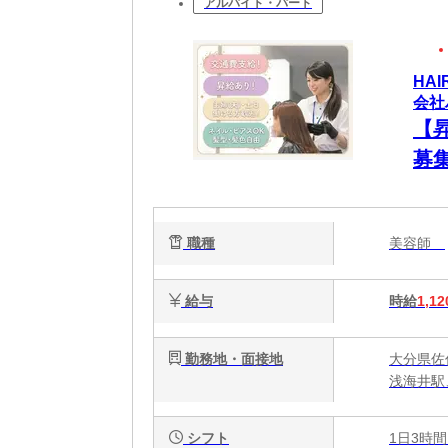
アルバイト・パート
HA
会社
【
募
歓
ます
職種
美容師
給与
時給
1,12
勤務地・面接地
大分県佐
浅海井駅
シフト
1日3時間