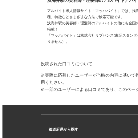
浅海井駅の美容師・理髪師のアルバイト／バイ
アルバイト求人情報サイト「マッハバイト」では、浅
種、特徴などさまざまな方法で検索可能です。
浅海井駅の美容師・理髪師のアルバイトの他にも全国
掲載！
「マッハバイト」は株式会社リブセンス(東証スタンダー
りません）。
投稿された口コミについて
※実際に応募したユーザーが当時の内容に基いて
用ください。
※一部のユーザーによる口コミであり、このペー
都道府県から探す