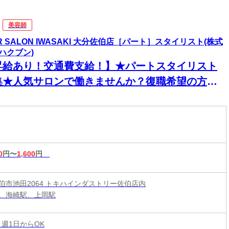
美容師
IR SALON IWASAKI 大分佐伯店［パート］スタイリスト(株式
ハクブン)
昇給あり！交通費支給！】★パートスタイリスト
集★人気サロンで働きませんか？復職希望の方大
迎◎ネイル・ピアス・カラーOKで自分らしく働け
♪
0
円〜
1,600
円
伯市池田2064 トキハインダストリー佐伯店内
、海崎駅、上岡駅
 週1日からOK