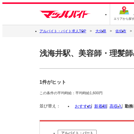
エリアから探
アルバイト・バイト求人TOP
大分県
佐伯市
浅海井駅、美容師・理髪師
1件がヒット
この条件の平均時給：平均時給1,600円
並び替え：
おすすめ
新着順
高収入
勤務
アルバイト・パート