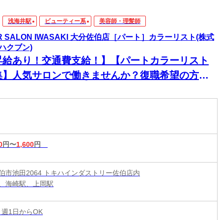
浅海井駅
ビューティー系
美容師・理髪師
IR SALON IWASAKI 大分佐伯店［パート］カラーリスト(株式
ハクブン)
昇給あり！交通費支給！】【パートカラーリスト
集】人気サロンで働きませんか？復職希望の方大
迎◎ネイル・ピアス・カラーOKで自分らしく働け
♪
0
円〜
1,600
円
伯市池田2064 トキハインダストリー佐伯店内
、海崎駅、上岡駅
 週1日からOK