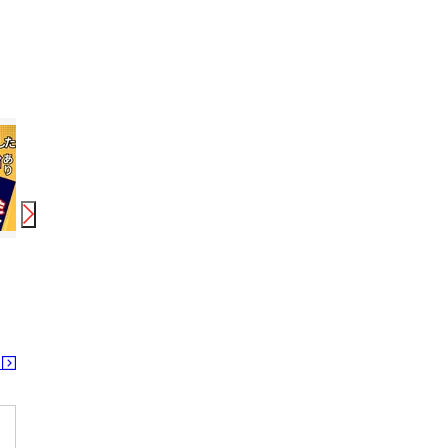
0
円
時給
1,040
円〜
1,400
円
時給
1,120
円〜
1,600
円
時給
HAIR SALON IWASAKI 大分佐伯店［パート］アシスタント(株式会社ハクブン)
HAIR SALON IWASAKI 大分佐伯店［パート］スタイリスト(株式会社ハクブン)
ナビ個別指
浅海井駅 海崎駅 上岡駅
浅海井駅 海崎駅 上岡駅
佐伯
る