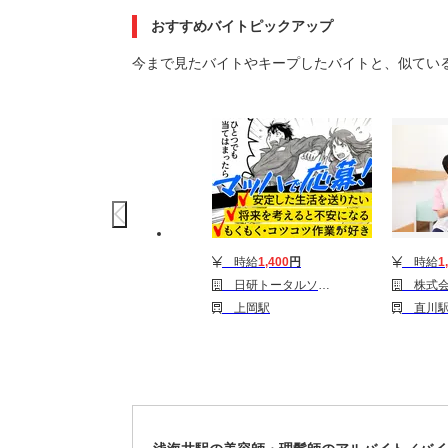
おすすめバイトピックアップ
今まで見たバイトやキープしたバイトと、似てい
時給
1,400
円
時給
1
日研トータルソーシング株式会社 本社(お仕事No.10A517)
株式会社スタッフサー
上岡駅
直川