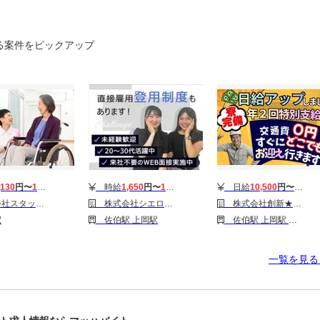
る案件をピックアップ
,130
円〜
1,200
円
時給
1,650
円〜
1,850
円
日給
10,500
円〜
12,50
ビス/H10396224
株式会社シエロ_大分県【携帯キャ】楽天モバイルトキハインダストリー佐伯店/AF5
株式会社創新★大分県内どこでもお迎えいきます★
駅
佐伯駅 上岡駅
佐伯駅 上岡駅 海崎駅
一覧を見