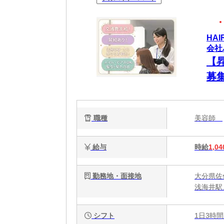
HA
会社
【
募
歓
ます
職種
美容師
給与
時給
1,04
勤務地・面接地
大分県佐
浅海井駅
シフト
1日3時間