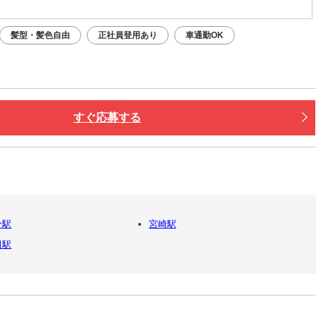
髪型・髪色自由
正社員登用あり
車通勤OK
すぐ応募する
分駅
宮崎駅
田駅